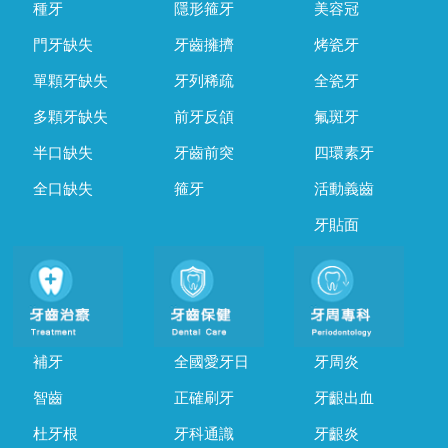
種牙
隱形箍牙
美容冠
門牙缺失
牙齒擁擠
烤瓷牙
單顆牙缺失
牙列稀疏
全瓷牙
多顆牙缺失
前牙反頜
氟斑牙
半口缺失
牙齒前突
四環素牙
全口缺失
箍牙
活動義齒
牙貼面
補牙
全國愛牙日
牙周炎
智齒
正確刷牙
牙齦出血
杜牙根
牙科通識
牙齦炎