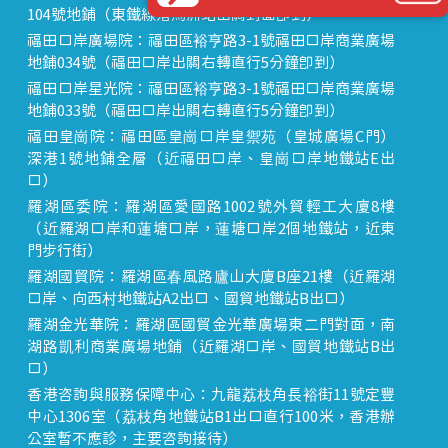
104號地鋪（東鐵線落馬洲站出關對面即到）
福田口岸廣場院：福田區裕亨路3-1號福田口岸商業廣場
地鋪034號（福田口岸出關右轉直行5分鐘即到）
福田口岸星光院：福田區裕亨路3-1號福田口岸商業廣場
地鋪033號（福田口岸出關右轉直行5分鐘即到）
福田皇崗院：福田區皇崗口岸皇禦苑（皇城廣場C門）
深港1號地鋪全層（近福田口岸、皇崗口岸地鐵站E出
口）
羅湖區委院：羅湖區愛國路1002號外貿輕工大廈8樓
（近羅湖口岸和蓮塘口岸，蓮塘口岸2個地鐵站，近東
門步行街）
羅湖國貿院：羅湖區春風路廬山大廈B座21樓（近羅湖
口岸、向西村地鐵站A2出口、國貿地鐵站B出口）
羅湖金光華院：羅湖區國貿金光華廣場東二門對面，南
湖路凱利商業廣場地鋪（近羅湖口岸、國貿地鐵站B出
口）
香港咨詢與服務保障中心：九龍荔枝角長裕街11號定豐
中心1306室（荔枝角地鐵站B1出口直行100米，香港辦
公室暫不應診，主要咨詢接待）