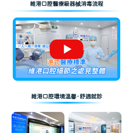
維港口腔醫療級器械消毒流程
維港口腔環境溫馨·舒適就診