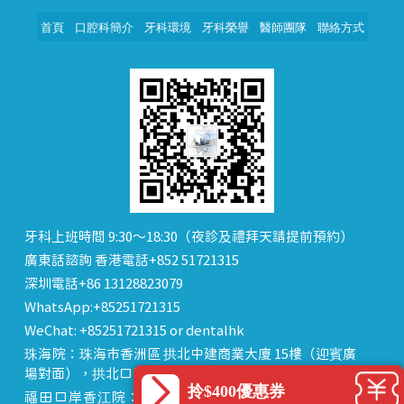
首頁
口腔科簡介
牙科環境
牙科榮譽
醫師團隊
聯絡方式
牙科上班時間 9:30～18:30（夜診及禮拜天請提前預約）
廣東話諮詢 香港電話+852 51721315
深圳電話+86 13128823079
WhatsApp:+85251721315
WeChat: +85251721315 or dentalhk
珠海院：珠海市香洲區 拱北中建商業大廈 15樓（迎賓廣
場對面），拱北口岸步行8分鐘直達
拎$400優惠券
福田口岸香江院：福田區福田口岸正對面，海悅華城