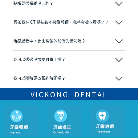
點解要選擇維港口腔？
維港口腔踐行「醫道濟世」的大學校訓，各分院匯聚來自香港、內地的
博士碩士高資歷牙醫，十七年穩定開診。榮獲「2024香港企業領袖品
假如我在 CT 掃描後不接受報價，我將會被收費嗎？？
牌」、「2025香港企業領袖品牌」，是諾貝爾種植系統全球放心植牙中
心，香港新城電台與廣東衛視推薦品牌
不會！只要未開始實際服務之前，你不會被收取任何費用。
至今已服務超過三十個國家和地區的顧客，受到粵港澳大灣區及周邊城
市市民極高的口碑評價及信任推薦 珠海、深圳設有八大分院，香港亦設
治療過程中，會出現額外加價的情況嗎？
有咨詢及服務保障中心，有任何問題都可以隨時預約免費咨詢，讓人十
分放心
不會，治療前我們會詳細說明治療方案及對應的價錢，顧客同意並簽字
後，我們才會正式進行診療服務
我可以透過港幣支付費用嗎？
可以。維港口腔會按照當日匯率轉算收取費用，而匯率會及時告知客人
我可以隨時更改預約時間嗎？
可以，請盡早通過wechat或whatsapp聯絡我們，告知我們你原本預約
的時間及資料，並且重新預約的日期及時段
VICKONG DENTAL