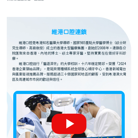
維港口腔連鎖
維港口腔是粵港知名醫藥大學導師、國家985重點大學醫學博士（碩士研
究生導師、高級教授）成立的香港大型醫療集團，創始於2008年。連鎖各分
院匯聚來自香港、內地的博士、碩士專家牙醫，堅持實實在在做好牙科診
療。
維港口腔踐行「醫道濟世」的大學校訓，十六年穩定開診。榮獲「2024
香港企業領袖品牌」，是諾貝爾種植系統全球放心植牙中心，香港新城電台
與廣東衛視推薦品牌，服務超過三十個國家和地區的顧客，受到粵港澳大灣
區及周邊城市市民的歡迎與信任。