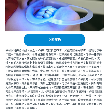
立即預約
果可以維持得好耐。反之，如果日常飲食重口味，又經常飲茶同咖啡，建議可以半
年或一年後再做一次，令牙齒重拾亮白效果。定期美白唔代表過度，而係一種保持
笑容嘅保養方法，正如頭髮染咗色都要補染，皮膚護理都要定期做保養一樣。 另
外，有啲人覺得係咪北上做會唔同香港做，效果或安全性方面有差？其實而家好多
內地牙科機構設備都非常先進，技術水平同香港相差唔大，主要係要選擇有資歷、
正規渠道嘅牙醫機構。做美白之前最好先檢查口腔，確定無蛀牙、牙肉炎等問題，
否則會影響美白效果。 唔使日日依賴專業美白，其實平時自己都可以延長效果：每
日早晚刷牙兩次，用牙線清潔牙縫，避免食太多重色素食物；如果食咗，可以即刻
用清水漱口，減少色素停留；再加上定期洗牙，可以令牙齒狀態更穩定。另外有啲
人會用家用美白貼、牙托等方法去維持，但記得要遵照牙醫指導，唔好濫用，否則
容易令牙齒敏感。 總括而言，北上牙齒美白確實係有效而方便嘅選擇，但要長期保
持亮白，定期檢查同適度再做美白都係有必要嘅。唔一定要頻密，一年做一次已經
足夠令笑容保持自然潔白。最重要係建立良好嘅生活習慣同口腔保養意識，咁就算
隔一段時間再笑，都仲可以閃閃發亮，信心滿滿。記住，美白唔單止係追求靚，而
係讓自己更自信、更健康。