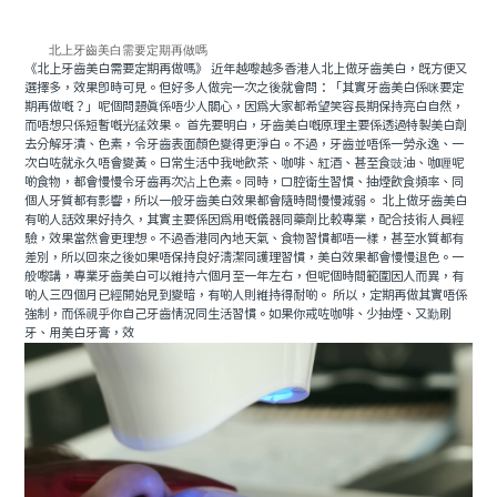
北上牙齒美白需要定期再做嗎
《北上牙齒美白需要定期再做嗎》 近年越嚟越多香港人北上做牙齒美白，既方便又
選擇多，效果即時可見。但好多人做完一次之後就會問：「其實牙齒美白係咪要定
期再做嘅？」呢個問題真係唔少人關心，因為大家都希望笑容長期保持亮白自然，
而唔想只係短暫嘅光猛效果。 首先要明白，牙齒美白嘅原理主要係透過特製美白劑
去分解牙漬、色素，令牙齒表面顏色變得更淨白。不過，牙齒並唔係一勞永逸、一
次白咗就永久唔會變黃。日常生活中我哋飲茶、咖啡、紅酒、甚至食豉油、咖喱呢
啲食物，都會慢慢令牙齒再次沾上色素。同時，口腔衛生習慣、抽煙飲食頻率、同
個人牙質都有影響，所以一般牙齒美白效果都會隨時間慢慢減弱。 北上做牙齒美白
有啲人話效果好持久，其實主要係因為用嘅儀器同藥劑比較專業，配合技術人員經
驗，效果當然會更理想。不過香港同內地天氣、食物習慣都唔一樣，甚至水質都有
差別，所以回來之後如果唔保持良好清潔同護理習慣，美白效果都會慢慢退色。一
般嚟講，專業牙齒美白可以維持六個月至一年左右，但呢個時間範圍因人而異，有
啲人三四個月已經開始見到變暗，有啲人則維持得耐啲。 所以，定期再做其實唔係
強制，而係視乎你自己牙齒情況同生活習慣。如果你戒咗咖啡、少抽煙、又勤刷
牙、用美白牙膏，效