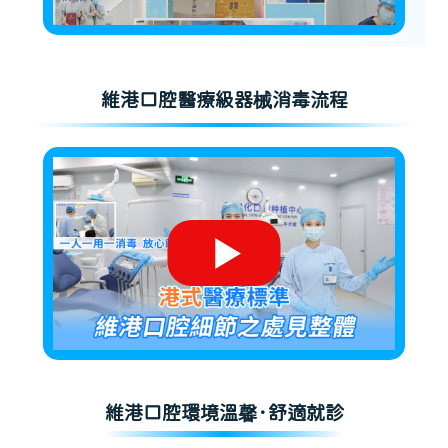
維港口腔醫療級器械消毒流程
維港口腔環境溫馨·舒適就診