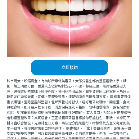
立即預約
科市場大，設備齊全，有啲診所專做美容牙，大部分醫生都有豐富經驗，手工精
細，加上溝通方便，香港人去做都相對安心。不過，都要記住，無論係香港定大
陸，選擇診所時要睇下幹淨程度、使用材料同品牌、醫生資曆同以往案例。唔好只
聽朋友口碑或者網上宣傳，要親身咨詢，清楚知道自己情況同方案。 同樣重要嘅係
術後護理。瓷貼面雖然堅固，但都要養成好習慣，唔好用牙咬硬物、開瓶蓋、食太
硬嘅食物。刷牙要用軟毛牙刷，清潔保持溫和。每隔一段時間做檢查，確保貼面冇
松脫。呢啲細節對維持貼面嘅美觀同耐用性好關鍵。 有人會問，咁如果分開整會唔
會影響整體效果？其實唔會。正正規範嘅牙醫會根據你牙齒顔色、形狀、笑線同下
排牙齒咬合情況，先設計全口方案，再決定分階段進行。咁樣做既安全又考慮到美
學一致性，等你笑起來都自然唔造作。 整體嚟講，「北上美白瓷貼面」確實係一個
受歡迎嘅美容選擇，可以有效改善牙齒外觀，令自信度提升。但係「一次整全口」