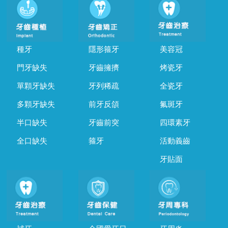
種牙
隱形箍牙
美容冠
門牙缺失
牙齒擁擠
烤瓷牙
單顆牙缺失
牙列稀疏
全瓷牙
多顆牙缺失
前牙反頜
氟斑牙
半口缺失
牙齒前突
四環素牙
全口缺失
箍牙
活動義齒
牙貼面