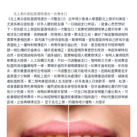
北上美白瓷貼面適唔適合一次整全口
《北上美白瓷貼面適唔適合一次整全口》 近年唔少香港人都喜歡北上做牙科美容，
尤其係美白瓷貼面，好多人聽到朋友講「一日搞掂全口笑容」，就會心思思想試
下。但到底北上做瓷貼面適唔適合一次整全口？其實呢個問題唔單止關乎效果，同
樣涉及口腔健康、長期維護、同埋個人習慣。要決定之前，最好了解返整個過程同
需要考慮嘅因素。 首先講下乜嘢係瓷貼面。簡單啲講，瓷貼面就係喺自己原有牙齒
表面貼上一層特制嘅薄瓷片，用嚟改善牙齒顔色、形狀、甚至輕微牙列唔齊嘅問
題。相比傳統牙齒美白、補牙或者矯正，瓷貼面嘅效果更即刻見效，笑起來都特別
自然。但呢個過程係唔係「越多越好」就要睇每個人嘅實際情況。 有啲人覺得既然
都要返大陸做，人工設備又先進，不如一次過整曬全口，慳時間又方便。但其實瓷
貼面同其他醫療程序一樣，要睇牙齒同牙龈嘅健康狀況。如果牙齒有蛀崩、牙肉發
炎、磨牙嚴重或者咬合唔協調，一次過整全口就可能唔太適合。因爲貼面要磨走牙
齒表面少少釉質，再貼上瓷片，如果情況未處理好，長遠有機會造成敏感、破損或
者貼面脫落。 第二個考慮就係個人生活習慣。好多香港人日常飲茶、咖啡、紅酒，
或者喜歡食帶色素嘅食物，雖然瓷貼面本身唔容易變黃，但牙齒邊緣位置仍然可能
有少少色變。另外，夜晚如果有磨牙習慣，一次全口貼面承受嘅壓力會比較大，可
能會縮短使用壽命。所以有經驗嘅牙醫通常會建議分階段進行，例如先整前排笑線
區域，之後再睇情況加。 至于去北上做，的確有唔少優勢。大陸牙