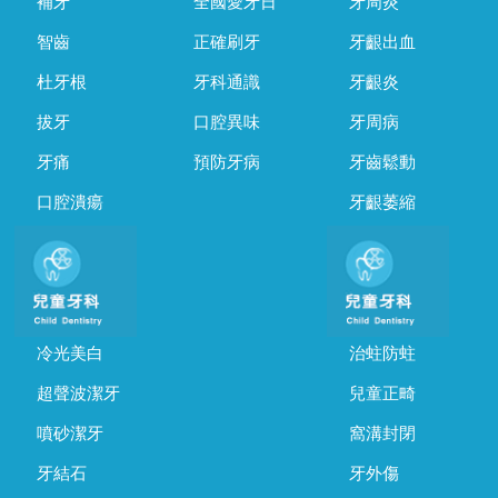
補牙
全國愛牙日
牙周炎
智齒
正確刷牙
牙齦出血
杜牙根
牙科通識
牙齦炎
拔牙
口腔異味
牙周病
牙痛
預防牙病
牙齒鬆動
口腔潰瘍
牙齦萎縮
冷光美白
治蛀防蛀
超聲波潔牙
兒童正畸
噴砂潔牙
窩溝封閉
牙結石
牙外傷