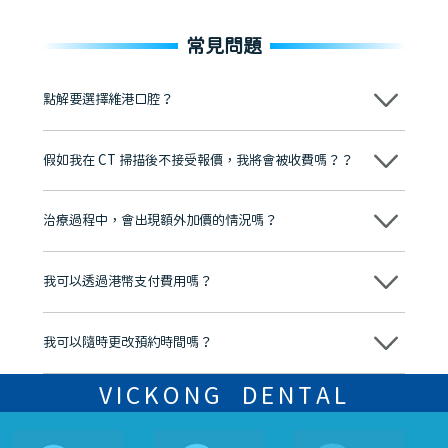
常見問題
點解要選擇維港口腔？
維港口腔踐行「醫道濟世」的大學校訓，各分院匯聚來自香港、內地的
博士碩士高資歷牙醫，十七年穩定開診。榮獲「2024香港企業領袖品
假如我在 CT 掃描後不接受報價，我將會被收費嗎？？
牌」、「2025香港企業領袖品牌」，是諾貝爾種植系統全球放心植牙中
心，香港新城電台與廣東衛視推薦品牌
不會！只要未開始實際服務之前，你不會被收取任何費用。
至今已服務超過三十個國家和地區的顧客，受到粵港澳大灣區及周邊城
市市民極高的口碑評價及信任推薦 珠海、深圳設有八大分院，香港亦設
治療過程中，會出現額外加價的情況嗎？
有咨詢及服務保障中心，有任何問題都可以隨時預約免費咨詢，讓人十
分放心
不會，治療前我們會詳細說明治療方案及對應的價錢，顧客同意並簽字
後，我們才會正式進行診療服務
我可以透過港幣支付費用嗎？
可以。維港口腔會按照當日匯率轉算收取費用，而匯率會及時告知客人
我可以隨時更改預約時間嗎？
可以，請盡早通過wechat或whatsapp聯絡我們，告知我們你原本預約
的時間及資料，並且重新預約的日期及時段
VICKONG DENTAL