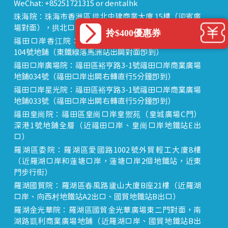
WeChat: +85251721315 or dentalhk
珠海院：珠海市香洲區 拱北中建商業大廈 15樓（迎賓廣
場對面），拱北口岸步行8分鐘直達
拎$400優惠券
福田口岸香江院：福田區福田口岸正對面，海悅華城
104號地鋪（東鐵線落馬洲站出關對面即到）
福田口岸廣場院：福田區裕亨路3-1號福田口岸商業廣場
地鋪034號（福田口岸出關右轉直行5分鐘即到）
福田口岸星光院：福田區裕亨路3-1號福田口岸商業廣場
地鋪033號（福田口岸出關右轉直行5分鐘即到）
福田皇崗院：福田區皇崗口岸皇禦苑（皇城廣場C門）
深港1號地鋪全層（近福田口岸、皇崗口岸地鐵站E出
口）
羅湖區委院：羅湖區愛國路1002號外貿輕工大廈8樓
（近羅湖口岸和蓮塘口岸，蓮塘口岸2個地鐵站，近東
門步行街）
羅湖國貿院：羅湖區春風路廬山大廈B座21樓（近羅湖
口岸、向西村地鐵站A2出口、國貿地鐵站B出口）
羅湖金光華院：羅湖區國貿金光華廣場東二門對面，南
湖路凱利商業廣場地鋪（近羅湖口岸、國貿地鐵站B出