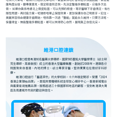
唔係人人都啱，每個人口腔狀況都唔同。最重要係唔好盲目追求快捷靓麗，要從健
康角度出發，聽專業意見，做足檢查同咨詢，先決定整幾多顆貼面、分幾多次去
做。 如果你真係考慮北上做瓷貼面，可以先預約檢查，等牙醫睇下牙齒情況，有冇
隱性問題，再討論方案。呢樣嘢唔單止保證效果，更加保護你自己啲原牙。記住，
美麗笑容係由健康牙齒開始，唔係靠一次過「整曬」就能永久維持。只要方法啱、
保養得宜，無論整幾多顆貼面，都可以笑得舒心自然，展現真正自信光采。
維港口腔連鎖
維港口腔是粵港知名醫藥大學導師、國家985重點大學醫學博士（碩士研
究生導師、高級教授）成立的香港大型醫療集團，創始於2008年。連鎖各分
院匯聚來自香港、內地的博士、碩士專家牙醫，堅持實實在在做好牙科診
療。
維港口腔踐行「醫道濟世」的大學校訓，十六年穩定開診。榮獲「2024
香港企業領袖品牌」，是諾貝爾種植系統全球放心植牙中心，香港新城電台
與廣東衛視推薦品牌，服務超過三十個國家和地區的顧客，受到粵港澳大灣
區及周邊城市市民的歡迎與信任。