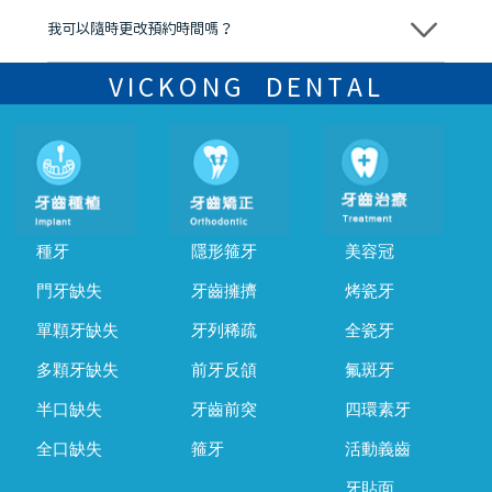
我可以隨時更改預約時間嗎？
可以，請盡早通過wechat或whatsapp聯絡我們，告知我們你原本預約
的時間及資料，並且重新預約的日期及時段
VICKONG DENTAL
種牙
隱形箍牙
美容冠
門牙缺失
牙齒擁擠
烤瓷牙
單顆牙缺失
牙列稀疏
全瓷牙
多顆牙缺失
前牙反頜
氟斑牙
半口缺失
牙齒前突
四環素牙
全口缺失
箍牙
活動義齒
牙貼面