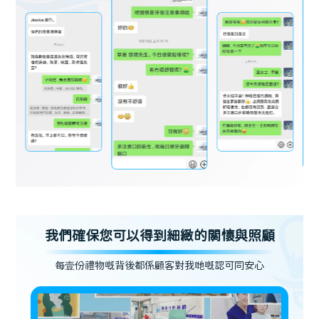
我們確保您可以得到細緻的關懷與照顧
每壹份禮物嘅背後都係顧客對我哋嘅認可同安心