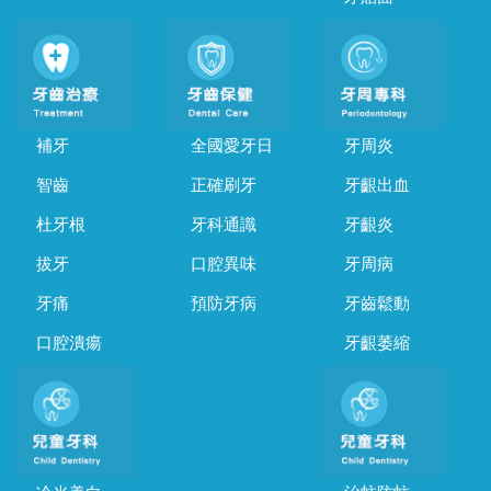
補牙
全國愛牙日
牙周炎
智齒
正確刷牙
牙齦出血
杜牙根
牙科通識
牙齦炎
拔牙
口腔異味
牙周病
牙痛
預防牙病
牙齒鬆動
口腔潰瘍
牙齦萎縮