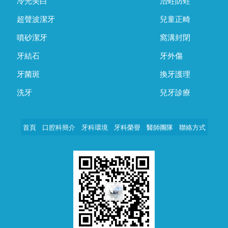
冷光美白
治蛀防蛀
超聲波潔牙
兒童正畸
噴砂潔牙
窩溝封閉
牙結石
牙外傷
牙菌斑
換牙護理
洗牙
兒牙診療
首頁
口腔科簡介
牙科環境
牙科榮譽
醫師團隊
聯絡方式