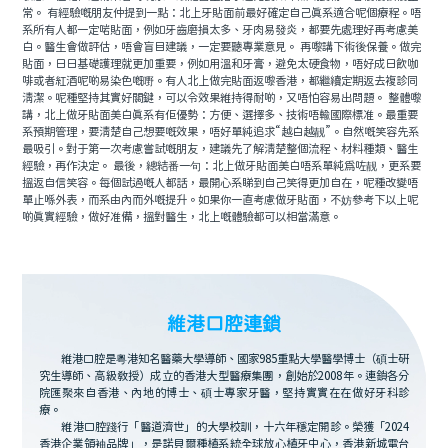
常。 有經驗嘅朋友仲提到一點：北上牙貼面前最好確定自己真系適合呢個療程。唔
系所有人都一定啱貼面，例如牙齒磨損太多、牙肉易發炎，都要先處理好再考慮美
白。醫生會做評估，唔會盲目建議，一定要聽專業意見。 再嚟講下術後保養。做完
貼面，日日基礎護理就更加重要，例如用溫和牙膏，避免太硬食物，唔好成日飲咖
啡或者紅酒呢啲易染色嘅嘢。有人北上做完貼面返嚟香港，都繼續定期返去複診同
清潔。呢種堅持其實好關鍵，可以令效果維持得耐啲，又唔怕容易出問題。 整體嚟
講，北上做牙貼面美白真系有佢優勢：方便、選擇多、技術唔輸國際標准。最重要
系預期管理，要清楚自己想要嘅效果，唔好單純追求“越白越靓”。自然嘅笑容先系
最吸引。對于第一次考慮嘗試嘅朋友，建議先了解清楚整個流程、材料種類、醫生
經驗，再作決定。 最後，總結番一句：北上做牙貼面美白唔系單純爲咗靓，更系要
搵返自信笑容。每個試過嘅人都話，最開心系睇到自己笑得更加自在，呢種改變唔
單止喺外表，而系由內而外嘅提升。如果你一直考慮做牙貼面，不妨參考下以上呢
啲真實經驗，做好准備，搵對醫生，北上嘅體驗都可以相當滿意。
維港口腔連鎖
維港口腔是粵港知名醫藥大學導師、國家985重點大學醫學博士（碩士研
究生導師、高級教授）成立的香港大型醫療集團，創始於2008年。連鎖各分
院匯聚來自香港、內地的博士、碩士專家牙醫，堅持實實在在做好牙科診
療。
維港口腔踐行「醫道濟世」的大學校訓，十六年穩定開診。榮獲「2024
香港企業領袖品牌」，是諾貝爾種植系統全球放心植牙中心，香港新城電台