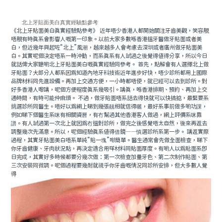
北上牙貼面美白真實經驗點參考
《北上牙貼面美白真實經驗點參考》 近年唔少香港人都開始關注牙齒美觀，笑容靚
唔靚有時真系會影響人嘅第一印象。以前大家多數喺香港搵牙醫做牙貼面或者美
白，但近幾年興起咗“北上”風潮，越來越多人會考慮去深圳或者廣州做牙貼面美
白。其實呢個決定唔系一時沖動，而系真系有人試過之後覺得值得分享，所以今日
就話俾大家聽啲北上牙貼面美白嘅真實經驗同參考。 首先，點解會有人選擇北上做
牙貼面？大部分人都系因爲知道內地牙科技術近年進步好快，唔少診所都用上國際
品牌材料同先進設備。再加上交通方便，一小時都唔使，就已經可以去到診所。對
好多香港人嚟講，呢個方便程度真系幾吸引。講真，喺香港排期、預約、再加上交
通時間，有時可能仲麻煩。 不過，做牙貼面唔系話去得快就可以快搞掂，最緊要系
挑選診所同醫生。唔好以爲網上睇到幾張靓相就信得曬，最好系事前做多啲功課，
例如睇下個醫生系咪有相關資曆，有冇幫過其他香港客人做過，網上評價系咪靠
譜。有人試過第一次北上就因爲冇搵對診所，做完之後感覺唔太自然，後來再返去
調整幾次先滿意。所以，呢個經驗真系值得借鏡——慎選診所系第一步。 講返實際
過程，其實牙貼面美白唔系單純“貼一塊”咁簡單。醫生通常會先做全面檢查，睇下
你牙齒健康、牙肉狀況點，再決定適合用咩材料同貼面厚度。有啲人以爲貼面系即
日完成，其實好多時候都要分幾次做：第一次檢查加量牙色、第二次制作貼面、第
三次安裝同微調。呢個過程要幾耐就視乎你牙齒嘅情況同診所安排，但大多數人覺
得