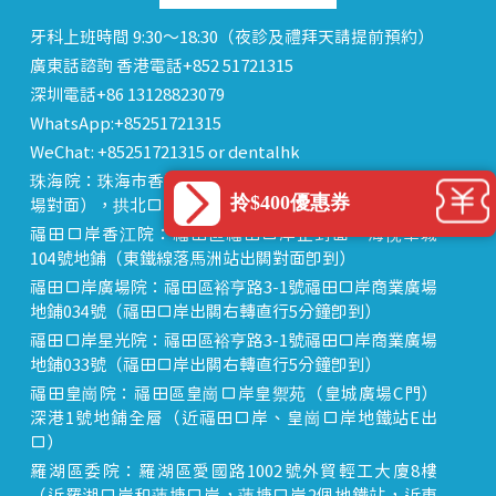
牙科上班時間 9:30～18:30（夜診及禮拜天請提前預約）
廣東話諮詢 香港電話+852 51721315
深圳電話+86 13128823079
WhatsApp:+85251721315
WeChat: +85251721315 or dentalhk
珠海院：珠海市香洲區 拱北中建商業大廈 15樓（迎賓廣
拎$400優惠券
場對面），拱北口岸步行8分鐘直達
福田口岸香江院：福田區福田口岸正對面，海悅華城
104號地鋪（東鐵線落馬洲站出關對面即到）
福田口岸廣場院：福田區裕亨路3-1號福田口岸商業廣場
地鋪034號（福田口岸出關右轉直行5分鐘即到）
福田口岸星光院：福田區裕亨路3-1號福田口岸商業廣場
地鋪033號（福田口岸出關右轉直行5分鐘即到）
福田皇崗院：福田區皇崗口岸皇禦苑（皇城廣場C門）
深港1號地鋪全層（近福田口岸、皇崗口岸地鐵站E出
口）
羅湖區委院：羅湖區愛國路1002號外貿輕工大廈8樓