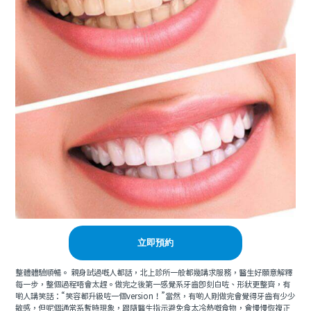
立即預約
整體體驗順暢。 親身試過嘅人都話，北上診所一般都幾講求服務，醫生好願意解釋
每一步，整個過程唔會太趕。做完之後第一感覺系牙齒即刻白咗、形狀更整齊，有
啲人講笑話：“笑容都升級咗一個version！”當然，有啲人剛做完會覺得牙齒有少少
敏感，但呢個通常系暫時現象，跟隨醫生指示避免食太冷熱嘅食物，會慢慢恢複正