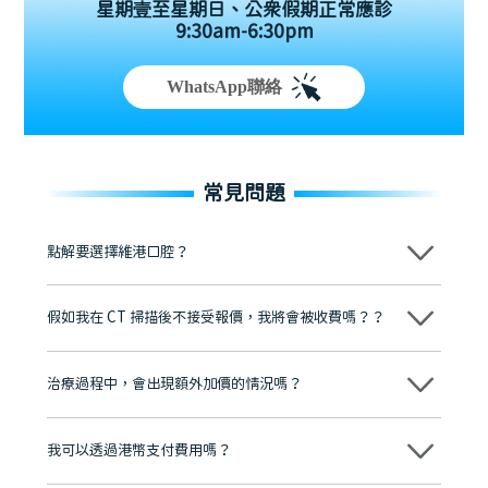
星期壹至星期日、公眾假期正常應診
9:30am-6:30pm
WhatsApp聯絡
常見問題
點解要選擇維港口腔？
維港口腔踐行「醫道濟世」的大學校訓，各分院匯聚來自香港、內地的
博士碩士高資歷牙醫，十七年穩定開診。榮獲「2024香港企業領袖品
假如我在 CT 掃描後不接受報價，我將會被收費嗎？？
牌」、「2025香港企業領袖品牌」，是諾貝爾種植系統全球放心植牙中
心，香港新城電台與廣東衛視推薦品牌
不會！只要未開始實際服務之前，你不會被收取任何費用。
至今已服務超過三十個國家和地區的顧客，受到粵港澳大灣區及周邊城
市市民極高的口碑評價及信任推薦 珠海、深圳設有八大分院，香港亦設
治療過程中，會出現額外加價的情況嗎？
有咨詢及服務保障中心，有任何問題都可以隨時預約免費咨詢，讓人十
分放心
不會，治療前我們會詳細說明治療方案及對應的價錢，顧客同意並簽字
後，我們才會正式進行診療服務
我可以透過港幣支付費用嗎？
可以。維港口腔會按照當日匯率轉算收取費用，而匯率會及時告知客人