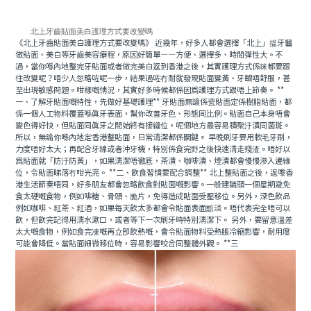
北上牙齒貼面美白護理方式要改變嗎
《北上牙齒貼面美白護理方式要改變嗎》 近幾年，好多人都會選擇「北上」揾牙醫
做貼面、美白等牙齒美容療程，原因好簡單——方便、選擇多、時間彈性大。不
過，當你喺內地整完牙貼面或者做完美白返到香港之後，其實護理方式係咪都要跟
住改變呢？唔少人忽略咗呢一步，結果過咗冇耐就發現貼面變黃、牙齦唔舒服，甚
至出現敏感問題。咁樣嘅情況，其實好多時候都係因爲護理方式跟唔上節奏。 **
一、了解牙貼面嘅特性，先做好基礎護理** 牙貼面無論係瓷貼面定係樹脂貼面，都
係一個人工物料覆蓋喺真牙表面，幫你改善牙色、形態同比例。貼面自己本身唔會
變色得好快，但貼面同真牙之間始終有接縫位，呢個地方最容易積聚汙漬同菌斑。
所以，無論你喺內地定香港整貼面，日常清潔都係關鍵。 早晚刷牙要用軟毛牙刷，
力度唔好太大；再配合牙線或者沖牙機，特別係食完野之後快速清走殘渣。唔好以
爲貼面就「防汙防黃」，如果清潔唔徹底，茶漬、咖啡漬、煙漬都會慢慢滲入邊緣
位，令貼面睇落冇咁光亮。 **二、飲食習慣要配合調整** 北上整貼面之後，返嚟香
港生活節奏唔同，好多朋友都會忽略飲食對貼面嘅影響。一般建議頭一個星期避免
食太硬嘅食物，例如啡糖、骨頭、脆片，免得造成貼面受壓移位。另外，深色飲品
例如咖啡、紅茶、紅酒，如果每天飲太多都會令貼面表面黯淡。唔代表完全唔可以
飲，但飲完記得用清水漱口，或者等下一次刷牙時特別清潔下。 另外，要留意溫差
太大嘅食物，例如食完凍嘅再立即飲熱嘅，會令貼面物料受熱脹冷縮影響，耐用度
可能會降低。當貼面細微移位時，容易影響咬合同整體外觀。 **三