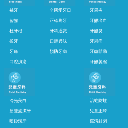
補牙
全國愛牙日
牙周炎
智齒
正確刷牙
牙齦出血
杜牙根
牙科通識
牙齦炎
拔牙
口腔異味
牙周病
牙痛
預防牙病
牙齒鬆動
口腔潰瘍
牙齦萎縮
冷光美白
治蛀防蛀
超聲波潔牙
兒童正畸
噴砂潔牙
窩溝封閉