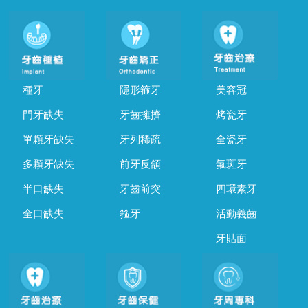
種牙
隱形箍牙
美容冠
門牙缺失
牙齒擁擠
烤瓷牙
單顆牙缺失
牙列稀疏
全瓷牙
多顆牙缺失
前牙反頜
氟斑牙
半口缺失
牙齒前突
四環素牙
全口缺失
箍牙
活動義齒
牙貼面