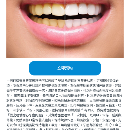
立即預約
、例行檢查同專業護理唔可以忽視** 唔論喺邊個地方整牙貼面，定期複診都係必
須。喺香港唔少牙科診所都可提供跟進服務，幫你檢查貼面狀態同牙齦健康。建議
每半年左右搵牙醫檢視一次，清除專業牙結石同抛光，可以維持貼面亮度同延長壽
命。 做美白護理嘅朋友，要問清楚自己而家嘅貼面材質，因為普通牙齒美白藥液只
對真牙有效，對貼面冇明顯效果。如果盲目用強效美白劑，反而會令貼面表面出現
磨損，反光感下降。用屋企美白工具嘅朋友，記得睇包裝說明，確認適用範圍，唔
好一味求快。 **四、調整心態，維持健康同自然美感** 有啲人一做完貼面就覺得
「從此唔使擔心牙齒問題」，其實貼面並唔係「一次搞掂」嘅項目。佢係一種美觀
修複，仍然要靠日常保養去維持。保持規律作息、均衡飲食、少糖、少煙少酒，先
可以令口腔環境長期保持健康。畢竟，無論醫術幾好，牙齒都係身體一部分，自己