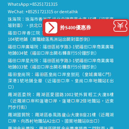
WhatsApp:+85251721315
WeChat: +85251721315 or dentalhk
珠海院：珠海市香洲區 拱北中建商業大廈 15樓（迎賓廣
場對面），拱北口岸步行8分鐘直達
拎$400優惠券
福田口岸香江院：福田區福田口岸正對面，海悅華城
104號地鋪（東鐵線落馬洲站出關對面即到）
福田口岸廣場院：福田區裕亨路3-1號福田口岸商業廣場
地鋪034號（福田口岸出關右轉直行5分鐘即到）
福田口岸星光院：福田區裕亨路3-1號福田口岸商業廣場
地鋪033號（福田口岸出關右轉直行5分鐘即到）
福田皇崗院：福田區皇崗口岸皇禦苑（皇城廣場C門）
深港1號地鋪全層（近福田口岸、皇崗口岸地鐵站E出
口）
羅湖區委院：羅湖區愛國路1002號外貿輕工大廈8樓
（近羅湖口岸和蓮塘口岸，蓮塘口岸2個地鐵站，近東
門步行街）
羅湖國貿院：羅湖區春風路廬山大廈B座21樓（近羅湖
口岸、向西村地鐵站A2出口、國貿地鐵站B出口）
羅湖金光華院：羅湖區國貿金光華廣場東二門對面，南