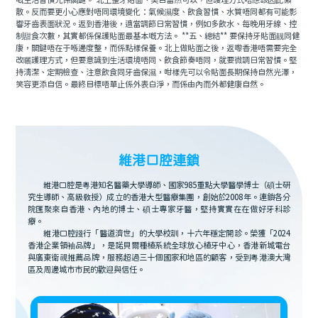
嘅生活習慣先係關鍵。 北上整牙貼面、美白當然可以，但護理方式唔應該因此懶
散。反而要更小心應對唔同環境變化：氣候濕度、飲食習慣、水質唔同都有可能影
響牙齒表面狀況。返到香港後，適當調節日常習慣，例如多飲水、每晚用牙線、控
制甜食次數，其實都係保護貼面最基本嘅方法。 **五、總結** 要保持牙貼面靓同健
康，關鍵唔在于喺邊度整，而係點樣保養。北上做貼面之後，返嚟香港唔需要完全
改曬護理方式，但要意識到生活環境唔同、飲食節奏唔同，就要微調日常習慣。堅
持清潔、定期檢查、注意飲食同牙齒保濕，咁樣先可以令貼面長期保持自然光澤，
笑容更添自信。最終目標唔單止係外表白淨，而係由內而外都健康自然。
維港口腔連鎖
維港口腔是粵港知名醫藥大學導師、國家985重點大學醫學博士（碩士研
究生導師、高級教授）成立的香港大型醫療集團，創始於2008年。連鎖各分
院匯聚來自香港、內地的博士、碩士專家牙醫，堅持實實在在做好牙科診
療。
維港口腔踐行「醫道濟世」的大學校訓，十六年穩定開診。榮獲「2024
香港企業領袖品牌」，是諾貝爾種植系統全球放心植牙中心，香港新城電台
與廣東衛視推薦品牌，服務超過三十個國家和地區的顧客，受到粵港澳大灣
區及周邊城市市民的歡迎與信任。