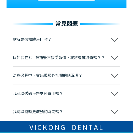
常見問題
點解要選擇維港口腔？
維港口腔踐行「醫道濟世」的大學校訓，各分院匯聚來自香港、內地的
博士碩士高資歷牙醫，十七年穩定開診。榮獲「2024香港企業領袖品
假如我在 CT 掃描後不接受報價，我將會被收費嗎？？
牌」、「2025香港企業領袖品牌」，是諾貝爾種植系統全球放心植牙中
心，香港新城電台與廣東衛視推薦品牌
不會！只要未開始實際服務之前，你不會被收取任何費用。
至今已服務超過三十個國家和地區的顧客，受到粵港澳大灣區及周邊城
市市民極高的口碑評價及信任推薦 珠海、深圳設有八大分院，香港亦設
治療過程中，會出現額外加價的情況嗎？
有咨詢及服務保障中心，有任何問題都可以隨時預約免費咨詢，讓人十
分放心
不會，治療前我們會詳細說明治療方案及對應的價錢，顧客同意並簽字
後，我們才會正式進行診療服務
我可以透過港幣支付費用嗎？
可以。維港口腔會按照當日匯率轉算收取費用，而匯率會及時告知客人
我可以隨時更改預約時間嗎？
可以，請盡早通過wechat或whatsapp聯絡我們，告知我們你原本預約
的時間及資料，並且重新預約的日期及時段
VICKONG DENTAL