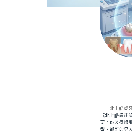
北上皓齒
《北上皓齒牙
要。你笑得燦
型，都可能畀