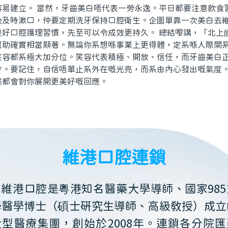
容易建立。 當然，牙齒美白唔代表一勞永逸。平日都要注意飲食
後及時漱口，仲要定期洗牙保持口腔衛生。企圖單靠一次美白去
良好口腔護理習慣，先至可以令成效更持久。 總結嚟講，「北上
幫助確實相當顯著。無論你系想喺事業上更得體，定系喺人際關
笑容都系極大加分位。笑容代表積極、開放、信任，而牙齒美白
步。要記住，自信唔單止系外在嘅光亮，而系由內心發出嘅氣度
然都會對你展開更美好嘅回應。
維港口腔連鎖
維港口腔是粵港知名醫藥大學導師、國家985
學醫學博士（碩士研究生導師、高級教授）成立
大型醫療集團，創始於2008年。連鎖各分院匯