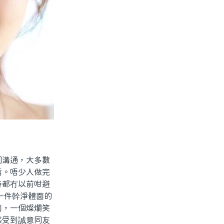
同溝通，大多數
信。唔少人做完
時都冇以前咁避
一件幹淨體面的
面，一個燦爛笑
感受到誠意同友