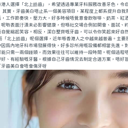
香港人選擇「北上皓齒」，希望透過專業牙科服務改善牙色，令
。 其實，牙齒美白唔止系一個美容項目，某程度上都系提升自我
活，工作節奏快，壓力大，好多時候唔覺意會飲咖啡、奶茶、紅
。呢啲表面汙漬未必影響健康，但喺社交場合例如開會、面試、
唔自覺縮起笑容。相反，潔白整齊嘅牙齒，可以令你笑起來好自
 而「北上皓齒」呢個選擇，近年喺香港人之中越來越普遍。主要
仲因爲內地牙科市場發展得快，好多診所用嘅設備都相當先進。
可能只需一兩個鍾頭，而效果往往可以維持一段時間。呢個過程
譽好、有經驗嘅牙醫，根據自己牙齒情況去制定合適方案，唔好盲
「牙齒美白會唔會傷牙呀