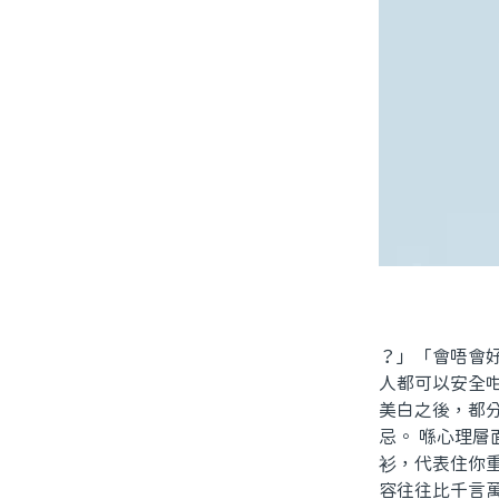
？」「會唔會
人都可以安全
美白之後，都
忌。 喺心理
衫，代表住你
容往往比千言