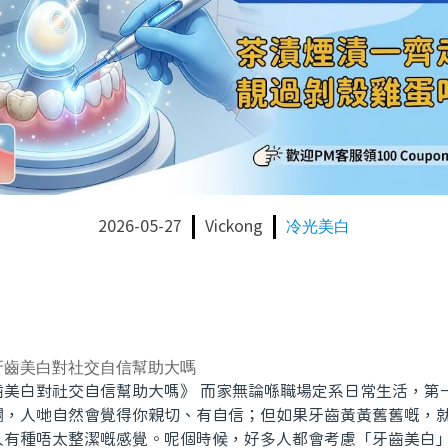
2026-05-27
Vickong
冷光美白
牙齒美白對社交自信幫助大嗎
齒美白對社交自信幫助大嗎》 而家無論喺職場定系日常生活，第
爛，人哋自然會覺得你親切、有自信；但如果牙齒黃黃舊舊嘅，
人有種唔太整潔嘅感覺。呢個時候，好多人都會考慮「牙齒美白