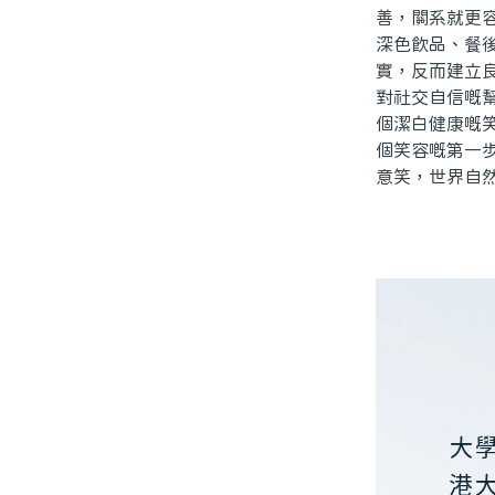
善，關系就更
深色飲品、餐
實，反而建立
對社交自信嘅
個潔白健康嘅
個笑容嘅第一
意笑，世界自
大
港