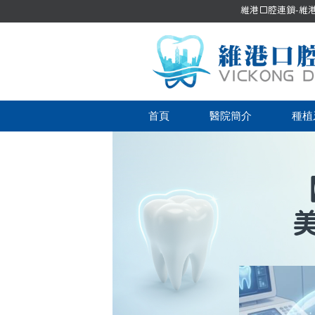
維港口腔連鎖-維港口
首頁
醫院簡介
種植