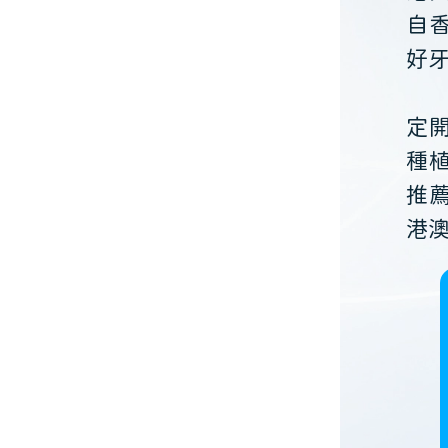
自
好
定
種
推
港