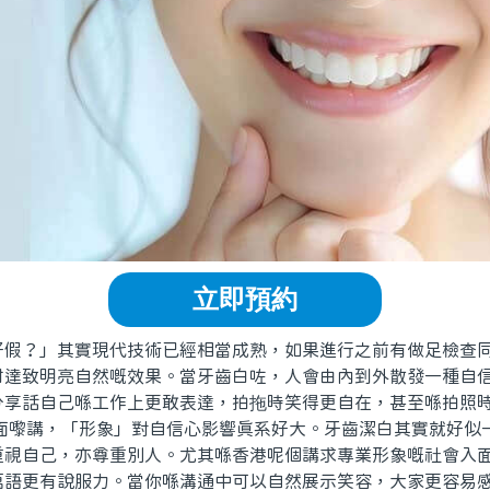
立即預約
好假？」其實現代技術已經相當成熟，如果進行之前有做足檢查
咁達致明亮自然嘅效果。當牙齒白咗，人會由內到外散發一種自
分享話自己喺工作上更敢表達，拍拖時笑得更自在，甚至喺拍照
層面嚟講，「形象」對自信心影響真系好大。牙齒潔白其實就好似
重視自己，亦尊重別人。尤其喺香港呢個講求專業形象嘅社會入
萬語更有說服力。當你喺溝通中可以自然展示笑容，大家更容易