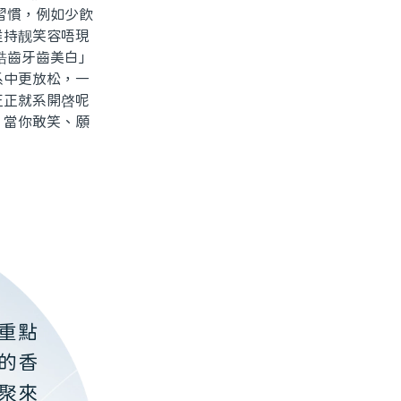
習慣，例如少飲
維持靓笑容唔現
皓齒牙齒美白」
系中更放松，一
正正就系開啓呢
。當你敢笑、願
重點
的香
聚來