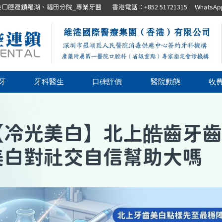
腔連鎖羅湖、福田分院_專業牙醫 香港電話：+852 51721315 WhatsApp：+8
牙
牙科醫生
口碑評價
醫院動態
收
【
冷光美白
】
北上皓齒牙齒
美白對社交自信幫助大嗎