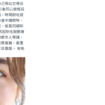
自己喺社交場合
形象同心態嘅投
酒，時間耐咗就
約會中講嘢時，
然，氣質同親和
原因除咗服務專
對都市人嚟講，
唔算複雜，最重
目跟風。 有啲