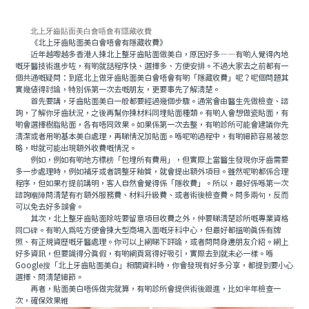
北上牙齒貼面美白會唔會有隱藏收費
《北上牙齒貼面美白會唔會有隱藏收費》
近年越嚟越多香港人揀北上整牙齒貼面做美白，原因好多——有啲人覺得內地
嘅牙醫技術進步咗，有啲就話程序快、選擇多、方便安排。不過大家去之前都有一
個共通嘅疑問：到底北上做牙齒貼面美白會唔會有啲「隱藏收費」呢？呢個問題其
實幾值得討論，特別係第一次去嘅朋友，更要事先了解清楚。
首先要講，牙齒貼面美白一般都要經過幾個步驟。通常會由醫生先做檢查、諮
詢，了解你牙齒狀況，之後再幫你揀材料同埋貼面種類。有啲人會想做瓷貼面，有
啲會選擇樹脂貼面，各有唔同效果。如果係第一次去整，有啲診所可能會建議你先
清潔或者用啲基本美白處理，再睇情況加貼面。喺呢啲過程中，有啲細節容易被忽
略，咁就可能出現額外收費嘅情況。
例如，例如有啲地方標榜「包埋所有費用」，但實際上當醫生發現你牙齒需要
多一步處理時，例如補牙或者調整牙釉質，就會提出額外項目。雖然呢啲都係合理
程序，但如果冇提前講明，客人自然會覺得係「隱收費」。所以，最好係喺第一次
諮詢嗰陣問清楚有冇額外服務費、材料升級費、或者術後檢查費。問多兩句，反而
可以免去好多誤會。
其次，北上整牙齒貼面除咗要留意項目收費之外，仲要睇清楚診所嘅專業資格
同口碑。有啲人為咗方便會揀大型商場入面嘅牙科中心，但最好都搵啲真係有牌
照、有正規資歷嘅牙醫處理。你可以上網睇下評論，或者問問身邊朋友介紹。網上
好多資訊，但要識得分真假，有啲網頁寫得好吸引，實際去到就未必一樣。喺
Google搜「北上牙齒貼面美白」相關資料時，你會發現有好多分享，都提到要小心
選擇、問清楚細節。
再者，貼面美白唔係做完就算，有啲診所會提供術後跟進，比如半年檢查一
次，確保效果維