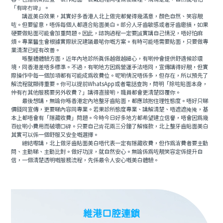
「有啤冇啤」。
講返美白效果，其實好多香港人北上做完都覺得幾滿意，顏色自然、笑容靚
咗。但要留意，唔係每個人都適合貼面美白。部分人牙齒敏感或者牙齒磨損，如果
硬要做貼面可能會加重問題。因此，諮詢過程一定要誠實講自己情況，唔好怕麻
煩。專業醫生會根據實際狀況建議最啱你嘅方案。有時可能唔需要貼面，只要做專
業清潔已經有改善。
喺整體體驗方面，近年內地診所真係越做越細心，有啲仲會提供舒適候診環
境，同香港差唔多標準。不過，有啲地方因為營運手法唔同，宣傳講得好靚，但實
際操作中每一個加項都有可能成為收費位。呢啲情況唔係多，但存在，所以預先了
解流程就顯得重要。你可以提前WhatsApp或者電話查詢，問明「除咗貼面本身，
仲有冇其他服務要另外收費？」講得直接啲，職員都會更清楚回覆你。
最後想講，無論你喺香港定內地整牙齒貼面，都應該抱住理性態度。唔好只睇
價錢同宣傳，更要睇內容同專業。若果診所態度專業、講解清楚、唔遮遮掩掩，基
本上都唔會有「隱藏收費」問題。今時今日好多地方都希望建立信譽，唔會因為幾
百蚊啲小費用而破壞口碑。只要自己肯花兩三分鐘了解條款，北上整牙齒貼面美白
其實可以係一個舒服又安全嘅選擇。
總結嚟講，北上做牙齒貼面美白唔代表一定有隱藏收費，但作為消費者要主動
問、主動睇、主動比對。做好功課，就自然安心。無論係為咗靚笑容定係提升自
信，一個清楚透明嘅服務流程，先係最令人安心嘅美白體驗。
維港口腔連鎖