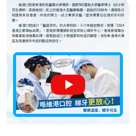
維港口腔是粵港知名醫藥大學導師、國家985重點大學醫學博士（碩士研
究生導師、高級教授）成立的香港大型醫療集團，創始於2008年。連鎖各分
院匯聚來自香港、內地的博士、碩士專家牙醫，堅持實實在在做好牙科診
療。
維港口腔踐行「醫道濟世」的大學校訓，十六年穩定開診。榮獲「2024
香港企業領袖品牌」，是諾貝爾種植系統全球放心植牙中心，香港新城電台
與廣東衛視推薦品牌，服務超過三十個國家和地區的顧客，受到粵港澳大灣
區及周邊城市市民的歡迎與信任。