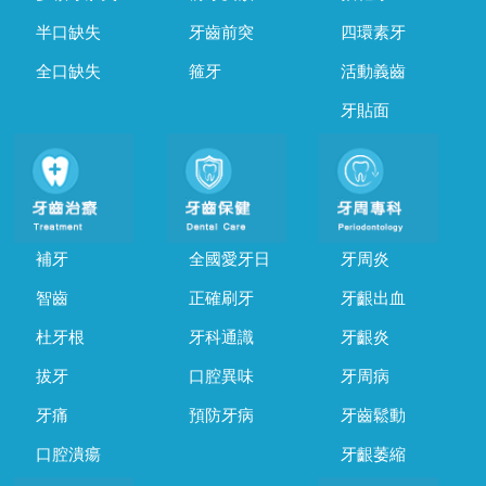
半口缺失
牙齒前突
四環素牙
全口缺失
箍牙
活動義齒
牙貼面
補牙
全國愛牙日
牙周炎
智齒
正確刷牙
牙齦出血
杜牙根
牙科通識
牙齦炎
拔牙
口腔異味
牙周病
牙痛
預防牙病
牙齒鬆動
口腔潰瘍
牙齦萎縮