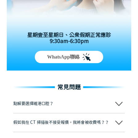
星期壹至星期日、公眾假期正常應診
9:30am-6:30pm
WhatsApp聯絡
常見問題
點解要選擇維港口腔？
維港口腔踐行「醫道濟世」的大學校訓，各分院匯聚來自香港、內地的
博士碩士高資歷牙醫，十七年穩定開診。榮獲「2024香港企業領袖品
假如我在 CT 掃描後不接受報價，我將會被收費嗎？？
牌」、「2025香港企業領袖品牌」，是諾貝爾種植系統全球放心植牙中
心，香港新城電台與廣東衛視推薦品牌
不會！只要未開始實際服務之前，你不會被收取任何費用。
至今已服務超過三十個國家和地區的顧客，受到粵港澳大灣區及周邊城