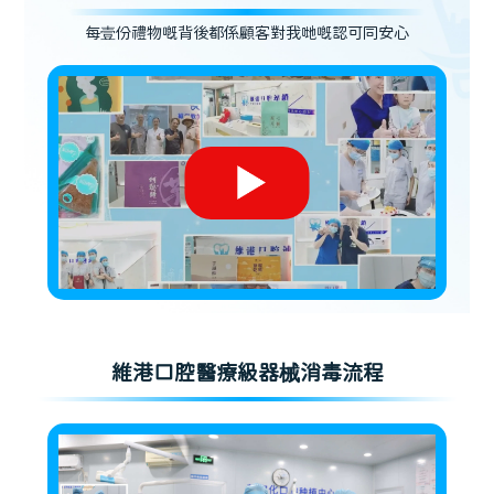
每壹份禮物嘅背後都係顧客對我哋嘅認可同安心
維港口腔醫療級器械消毒流程