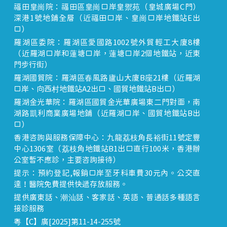
福田皇崗院：福田區皇崗口岸皇禦苑（皇城廣場C門）
深港1號地鋪全層（近福田口岸、皇崗口岸地鐵站E出
口）
羅湖區委院：羅湖區愛國路1002號外貿輕工大廈8樓
（近羅湖口岸和蓮塘口岸，蓮塘口岸2個地鐵站，近東
門步行街）
羅湖國貿院：羅湖區春風路廬山大廈B座21樓（近羅湖
口岸、向西村地鐵站A2出口、國貿地鐵站B出口）
羅湖金光華院：羅湖區國貿金光華廣場東二門對面，南
湖路凱利商業廣場地鋪（近羅湖口岸、國貿地鐵站B出
口）
香港咨詢與服務保障中心：九龍荔枝角長裕街11號定豐
中心1306室（荔枝角地鐵站B1出口直行100米，香港辦
公室暫不應診，主要咨詢接待）
提示：預約登記,報銷口岸至牙科車費30元內。公交直
達！醫院免費提供快遞存放服務。
提供廣東話、潮汕話、客家話、英語、普通話多種語言
接診服務
粵【C】廣[2025]第11-14-255號