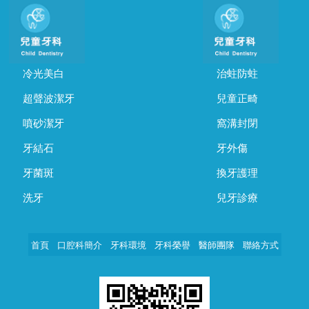
冷光美白
治蛀防蛀
超聲波潔牙
兒童正畸
噴砂潔牙
窩溝封閉
牙結石
牙外傷
牙菌斑
換牙護理
洗牙
兒牙診療
首頁
口腔科簡介
牙科環境
牙科榮譽
醫師團隊
聯絡方式