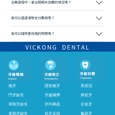
市市民極高的口碑評價及信任推薦 珠海、深圳設有八大分院，香港亦設
治療過程中，會出現額外加價的情況嗎？
有咨詢及服務保障中心，有任何問題都可以隨時預約免費咨詢，讓人十
分放心
不會，治療前我們會詳細說明治療方案及對應的價錢，顧客同意並簽字
後，我們才會正式進行診療服務
我可以透過港幣支付費用嗎？
可以。維港口腔會按照當日匯率轉算收取費用，而匯率會及時告知客人
我可以隨時更改預約時間嗎？
可以，請盡早通過wechat或whatsapp聯絡我們，告知我們你原本預約
的時間及資料，並且重新預約的日期及時段
VICKONG DENTAL
種牙
隱形箍牙
美容冠
門牙缺失
牙齒擁擠
烤瓷牙
單顆牙缺失
牙列稀疏
全瓷牙
多顆牙缺失
前牙反頜
氟斑牙