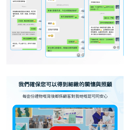
我們確保您可以得到細緻的關懷與照顧
每壹份禮物嘅背後都係顧客對我哋嘅認可同安心