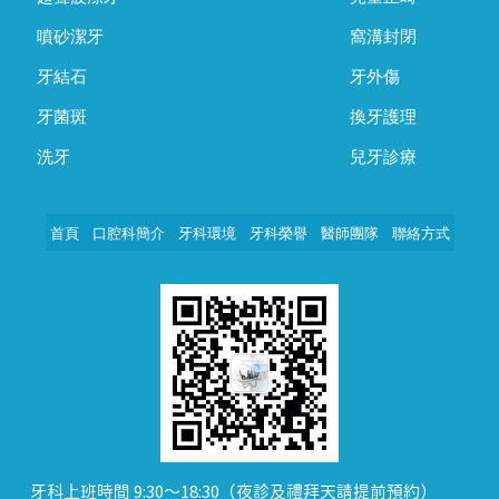
噴砂潔牙
窩溝封閉
牙結石
牙外傷
牙菌斑
換牙護理
洗牙
兒牙診療
首頁
口腔科簡介
牙科環境
牙科榮譽
醫師團隊
聯絡方式
牙科上班時間 9:30～18:30（夜診及禮拜天請提前預約）