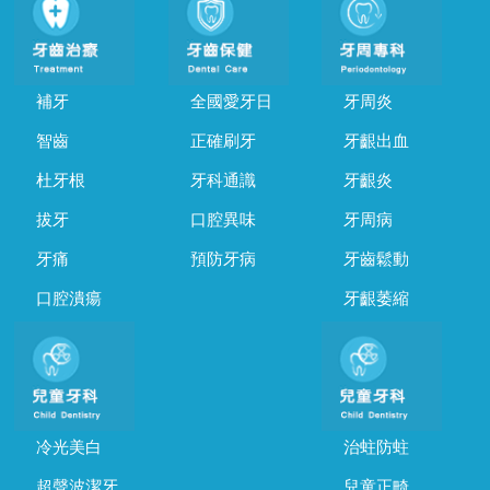
補牙
全國愛牙日
牙周炎
智齒
正確刷牙
牙齦出血
杜牙根
牙科通識
牙齦炎
拔牙
口腔異味
牙周病
牙痛
預防牙病
牙齒鬆動
口腔潰瘍
牙齦萎縮
冷光美白
治蛀防蛀
超聲波潔牙
兒童正畸