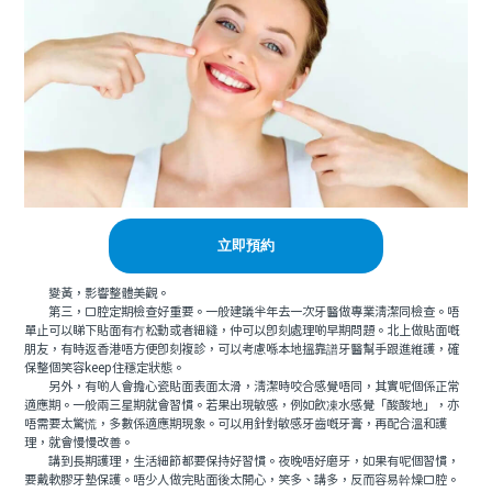
立即預約
變黃，影響整體美觀。
第三，口腔定期檢查好重要。一般建議半年去一次牙醫做專業清潔同檢查。唔
單止可以睇下貼面有冇松動或者細縫，仲可以即刻處理啲早期問題。北上做貼面嘅
朋友，有時返香港唔方便即刻複診，可以考慮喺本地搵靠譜牙醫幫手跟進維護，確
保整個笑容keep住穩定狀態。
另外，有啲人會擔心瓷貼面表面太滑，清潔時咬合感覺唔同，其實呢個係正常
適應期。一般兩三星期就會習慣。若果出現敏感，例如飲凍水感覺「酸酸地」，亦
唔需要太驚慌，多數係適應期現象。可以用針對敏感牙齒嘅牙膏，再配合溫和護
理，就會慢慢改善。
講到長期護理，生活細節都要保持好習慣。夜晚唔好磨牙，如果有呢個習慣，
要戴軟膠牙墊保護。唔少人做完貼面後太開心，笑多、講多，反而容易幹燥口腔。