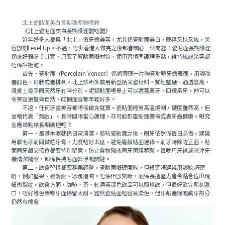
北上瓷貼面美白長期護理難唔難
《北上瓷貼面美白長期護理難唔難》
近年好多人都興「北上」做牙齒美容，尤其係瓷貼面美白，聽講又快又靓，笑
容即刻Level Up。不過，唔少香港人做完之後都會關心一個問題：瓷貼面長期護理
係咪好難呀？其實，只要了解貼面嘅材質、使用習慣同護理重點，維持靓靓笑容都
唔係咁複雜。
首先，瓷貼面（Porcelain Veneer）係將薄薄一片陶瓷貼喺牙齒表面，用嚟改
善顔色、形狀或者排列。北上診所多數用新型納米瓷材料，質地堅硬、通透度高，
視覺上幾乎同天然牙冇咩分別。呢類貼面唔單止可以遮蓋黃牙、四環素牙，仲可以
令笑容更整齊自然，成個面容都年輕好多。
不過，任何牙齒美容都唔係做完就算。瓷貼面經曆高溫燒制，硬度雖然高，但
並唔代表「無敵」。長時間唔當心護理，亦可能影響貼面壽命或者牙齒健康。咁究
竟應該點樣長期護理呢？
第一，最基本嘅就係日常清潔。裝咗瓷貼面之後，刷牙依然係每日必做。建議
用軟毛牙刷同微粒牙膏，力度唔好太猛，避免磨損貼面邊緣。刷牙時除咗正面，貼
面同牙龈交接位都要特別留意，防止食物殘渣同牙菌膜積聚。每晚用牙線或者沖牙
機清潔縫隙，都係保持貼面幹淨嘅關鍵。
第二，飲食習慣都要稍爲調整。瓷貼面嘅硬度夠，但終究唔建議用嚟咬超硬
嘢，例如堅果、螃蟹鉗、冰塊嗰啲。唔係佢即刻斷，而係長遠壓力會令黏合位出現
細微裂紋。飲食方面，咖啡、茶、紅酒等深色飲品可以照樣飲，但最好飲完即刻漱
口，唔好等色素喺牙面停留太耐。雖然瓷貼面唔容易染色，但牙龈邊緣嘅真牙部分
仍然有機會