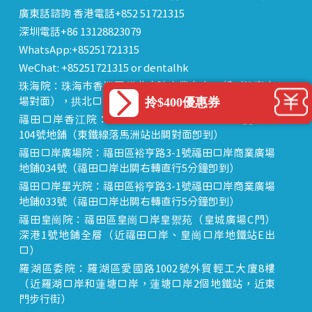
廣東話諮詢 香港電話+852 51721315
深圳電話+86 13128823079
WhatsApp:+85251721315
WeChat: +85251721315 or dentalhk
珠海院：珠海市香洲區 拱北中建商業大廈 15樓（迎賓廣
拎$400優惠券
場對面），拱北口岸步行8分鐘直達
福田口岸香江院：福田區福田口岸正對面，海悅華城
104號地鋪（東鐵線落馬洲站出關對面即到）
福田口岸廣場院：福田區裕亨路3-1號福田口岸商業廣場
地鋪034號（福田口岸出關右轉直行5分鐘即到）
福田口岸星光院：福田區裕亨路3-1號福田口岸商業廣場
地鋪033號（福田口岸出關右轉直行5分鐘即到）
福田皇崗院：福田區皇崗口岸皇禦苑（皇城廣場C門）
深港1號地鋪全層（近福田口岸、皇崗口岸地鐵站E出
口）
羅湖區委院：羅湖區愛國路1002號外貿輕工大廈8樓
（近羅湖口岸和蓮塘口岸，蓮塘口岸2個地鐵站，近東
門步行街）