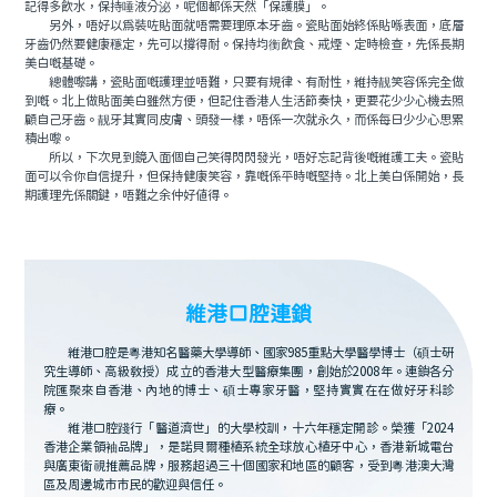
記得多飲水，保持唾液分泌，呢個都係天然「保護膜」。
另外，唔好以爲裝咗貼面就唔需要理原本牙齒。瓷貼面始終係貼喺表面，底層
牙齒仍然要健康穩定，先可以撐得耐。保持均衡飲食、戒煙、定時檢查，先係長期
美白嘅基礎。
總體嚟講，瓷貼面嘅護理並唔難，只要有規律、有耐性，維持靓笑容係完全做
到嘅。北上做貼面美白雖然方便，但記住香港人生活節奏快，更要花少少心機去照
顧自己牙齒。靓牙其實同皮膚、頭發一樣，唔係一次就永久，而係每日少少心思累
積出嚟。
所以，下次見到鏡入面個自己笑得閃閃發光，唔好忘記背後嘅維護工夫。瓷貼
面可以令你自信提升，但保持健康笑容，靠嘅係平時嘅堅持。北上美白係開始，長
期護理先係關鍵，唔難之余仲好值得。
維港口腔連鎖
維港口腔是粵港知名醫藥大學導師、國家985重點大學醫學博士（碩士研
究生導師、高級教授）成立的香港大型醫療集團，創始於2008年。連鎖各分
院匯聚來自香港、內地的博士、碩士專家牙醫，堅持實實在在做好牙科診
療。
維港口腔踐行「醫道濟世」的大學校訓，十六年穩定開診。榮獲「2024
香港企業領袖品牌」，是諾貝爾種植系統全球放心植牙中心，香港新城電台
與廣東衛視推薦品牌，服務超過三十個國家和地區的顧客，受到粵港澳大灣
區及周邊城市市民的歡迎與信任。