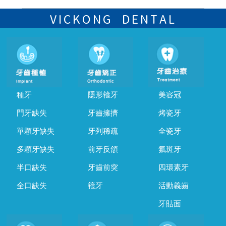
可以，請盡早通過wechat或whatsapp聯絡我們，告知我們你原本預約
的時間及資料，並且重新預約的日期及時段
VICKONG DENTAL
種牙
隱形箍牙
美容冠
門牙缺失
牙齒擁擠
烤瓷牙
單顆牙缺失
牙列稀疏
全瓷牙
多顆牙缺失
前牙反頜
氟斑牙
半口缺失
牙齒前突
四環素牙
全口缺失
箍牙
活動義齒
牙貼面