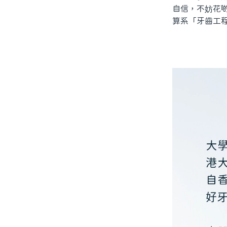
自信，不妨花
算系「牙齒工
大
港
自
好