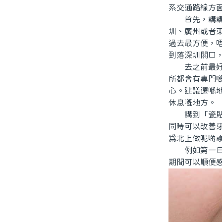
系交通路線方
首先，講講點
圳、廣州或者
過去最方便，
到落深圳關口
去之前最好先
所都會有專門
心。建議選喺
休息嘅地方。
講到「瓷貼面
同時可以改善
爲北上做呢啲
例如第一日先
期間可以順便