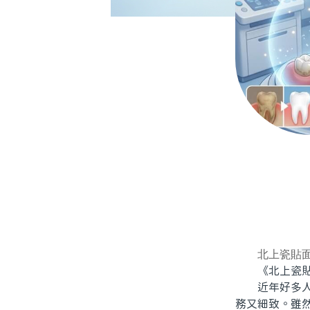
北上瓷貼
《北上瓷貼面
近年好多人都
務又細致。雖