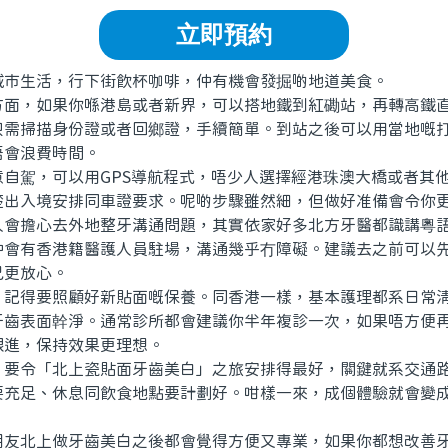
立即預約
生活，行下街飲杯咖啡，仲有機會發掘啲地道美食。
，如果你喺港島或者新界，可以搭地鐵到紅磡站，再轉高鐵直
只需掃描身份證或者回鄉證，手續簡單。到站之後可以用當地嘅打
唔會浪費時間。
駕，可以用GPS導航程式，唔少人選擇經港珠澳大橋或者其
楚出入境安排同車證要求。呢啲步驟雖然細，但做好准備會令你
擔心去外地整牙溝通問題，其實依家好多北方牙醫都識講粵語
仲會有香港籍醫護人員駐場，溝通幾乎冇障礙。建議去之前可以
己更放心。
得要照顧好新貼面嘅保養。同香港一樣，基本護理都系日常清
牙齒表面幹淨。通常診所都會建議你半年複診一次，如果唔方便
跟進，保持效果更理想。
令「北上瓷貼面牙齒美白」之旅安排得最好，關鍵就系交通路
要充足、休息同飲食地點要計劃好。咁樣一來，成個體驗就會變
北上做牙齒美白之後都會覺得方便又專業，如果你都想改善牙