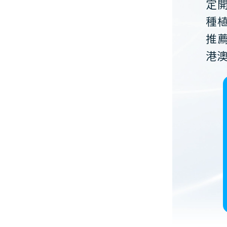
定
種
推
港