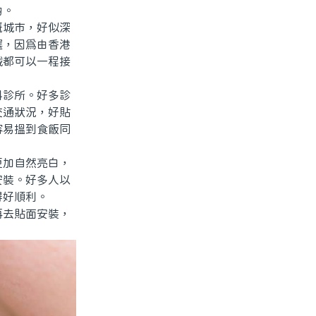
啲。
城市，好似深
選，因爲由香港
鐵都可以一程接
診所。好多診
交通狀況，好貼
容易搵到食飯同
加自然亮白，
安裝。好多人以
得好順利。
去貼面安裝，