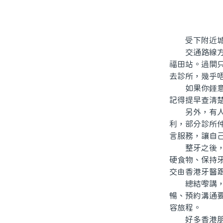
受下附近城市
交通路線方面
福田站。過關
去診所，幾乎
如果你鍾意自
記得提早查清
另外，有人會
利，部分診所
言服務，讓自
整牙之後，記
硬食物、保持
交由香港牙醫
總結嚟講，要
暢、預約溝通
容旅程。
好多香港朋友