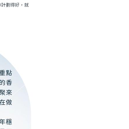
你計劃得好，就
重點
的香
聚來
在做
年穩