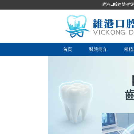
維港口腔連鎖-維港口
首頁
醫院簡介
種植