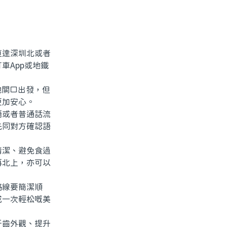
達深圳北或者
車App或地鐵
他關口出發，但
更加安心。
或者普通話流
先同對方確認語
潔、避免食過
再北上，亦可以
線要簡潔順
成一次輕松嘅美
齒外觀、提升