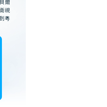
貝爾
衛視
到粵