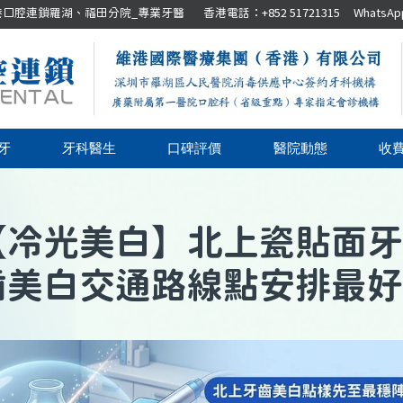
腔連鎖羅湖、福田分院_專業牙醫 香港電話：+852 51721315 WhatsApp：+8
牙
牙科醫生
口碑評價
醫院動態
收
【
冷光美白
】
北上瓷貼面牙
齒美白交通路線點安排最好