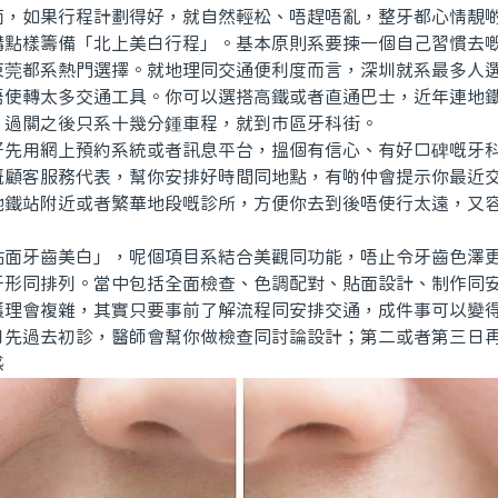
面，如果行程計劃得好，就自然輕松、唔趕唔亂，整牙都心情靚
樣籌備「北上美白行程」。基本原則系要揀一個自己習慣去嘅
東莞都系熱門選擇。就地理同交通便利度而言，深圳就系最多人
唔使轉太多交通工具。你可以選搭高鐵或者直通巴士，近年連地
，過關之後只系十幾分鍾車程，就到市區牙科街。
用網上預約系統或者訊息平台，搵個有信心、有好口碑嘅牙科
嘅顧客服務代表，幫你安排好時間同地點，有啲仲會提示你最近
地鐵站附近或者繁華地段嘅診所，方便你去到後唔使行太遠，又
牙齒美白」，呢個項目系結合美觀同功能，唔止令牙齒色澤更
牙形同排列。當中包括全面檢查、色調配對、貼面設計、制作同
護理會複雜，其實只要事前了解流程同安排交通，成件事可以變
過去初診，醫師會幫你做檢查同討論設計；第二或者第三日再
感