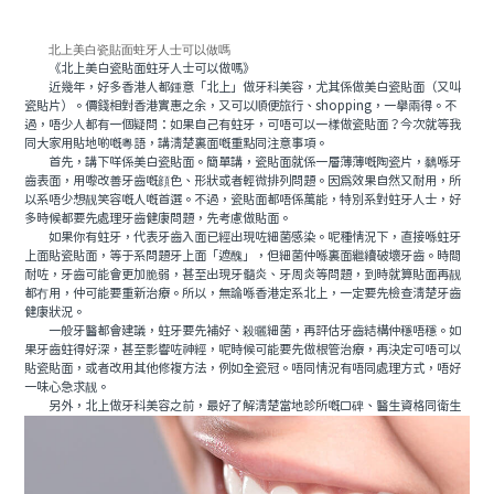
北上美白瓷貼面蛀牙人士可以做嗎
《北上美白瓷貼面蛀牙人士可以做嗎》
近幾年，好多香港人都鍾意「北上」做牙科美容，尤其係做美白瓷貼面（又叫
瓷貼片）。價錢相對香港實惠之余，又可以順便旅行、shopping，一舉兩得。不
過，唔少人都有一個疑問：如果自己有蛀牙，可唔可以一樣做瓷貼面？今次就等我
同大家用貼地啲嘅粵語，講清楚裏面嘅重點同注意事項。
首先，講下咩係美白瓷貼面。簡單講，瓷貼面就係一層薄薄嘅陶瓷片，黐喺牙
齒表面，用嚟改善牙齒嘅顔色、形狀或者輕微排列問題。因爲效果自然又耐用，所
以系唔少想靓笑容嘅人嘅首選。不過，瓷貼面都唔係萬能，特別系對蛀牙人士，好
多時候都要先處理牙齒健康問題，先考慮做貼面。
如果你有蛀牙，代表牙齒入面已經出現咗細菌感染。呢種情況下，直接喺蛀牙
上面貼瓷貼面，等于系問題牙上面「遮醜」，但細菌仲喺裏面繼續破壞牙齒。時間
耐咗，牙齒可能會更加脆弱，甚至出現牙髓炎、牙周炎等問題，到時就算貼面再靓
都冇用，仲可能要重新治療。所以，無論喺香港定系北上，一定要先檢查清楚牙齒
健康狀況。
一般牙醫都會建議，蛀牙要先補好、殺曬細菌，再評估牙齒結構仲穩唔穩。如
果牙齒蛀得好深，甚至影響咗神經，呢時候可能要先做根管治療，再決定可唔可以
貼瓷貼面，或者改用其他修複方法，例如全瓷冠。唔同情況有唔同處理方式，唔好
一味心急求靓。
另外，北上做牙科美容之前，最好了解清楚當地診所嘅口碑、醫生資格同衛生