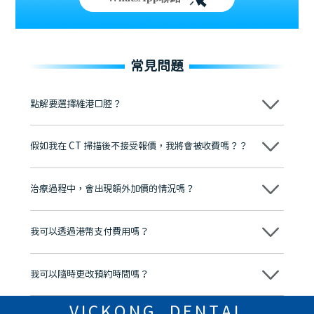
常見問題
點解要選擇維港口腔？
維港口腔踐行「醫道濟世」的大學校訓，各分院匯聚來自香港、內地的
博士碩士高資歷牙醫，十七年穩定開診。榮獲「2024香港企業領袖品
假如我在 CT 掃描後不接受報價，我將會被收費嗎？？
牌」、「2025香港企業領袖品牌」，是諾貝爾種植系統全球放心植牙中
心，香港新城電台與廣東衛視推薦品牌
不會！只要未開始實際服務之前，你不會被收取任何費用。
至今已服務超過三十個國家和地區的顧客，受到粵港澳大灣區及周邊城
市市民極高的口碑評價及信任推薦 珠海、深圳設有八大分院，香港亦設
治療過程中，會出現額外加價的情況嗎？
有咨詢及服務保障中心，有任何問題都可以隨時預約免費咨詢，讓人十
分放心
不會，治療前我們會詳細說明治療方案及對應的價錢，顧客同意並簽字
後，我們才會正式進行診療服務
我可以透過港幣支付費用嗎？
可以。維港口腔會按照當日匯率轉算收取費用，而匯率會及時告知客人
我可以隨時更改預約時間嗎？
可以，請盡早通過wechat或whatsapp聯絡我們，告知我們你原本預約
的時間及資料，並且重新預約的日期及時段
VICKONG DENTAL