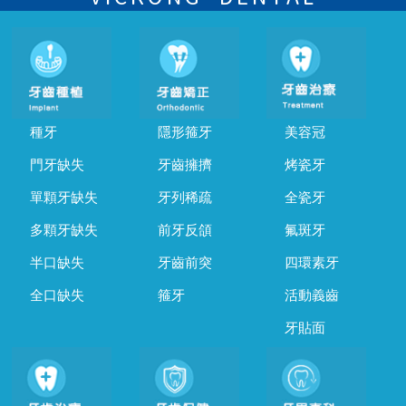
種牙
隱形箍牙
美容冠
門牙缺失
牙齒擁擠
烤瓷牙
單顆牙缺失
牙列稀疏
全瓷牙
多顆牙缺失
前牙反頜
氟斑牙
半口缺失
牙齒前突
四環素牙
全口缺失
箍牙
活動義齒
牙貼面