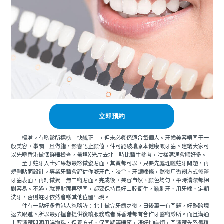
立即預約
標准。有啲診所標榜「快靓正」，但未必真係適合每個人。牙齒美容唔同于一
般美容，事關一旦做錯，影響唔止顔值，仲可能破壞原本健康嘅牙齒。建議大家可
以先喺香港做個詳細檢查，帶埋X光片去北上時比醫生參考，咁樣溝通會順好多。
至于蛀牙人士如果想最終做瓷貼面，其實都可以，只要先處理曬蛀牙問題，再
規劃貼面設計。專業牙醫會評估你嘅牙色、咬合、牙龈線條，然後用微創方式修整
牙齒表面，再訂做獨一無二嘅貼面。完成後，笑容自然、顔色均勻，平時清潔都相
對容易。不過，就算貼面再堅固，都要保持良好口腔衛生，勤刷牙、用牙線、定期
洗牙，否則蛀牙依然會喺其他位置出現。
仲有一點好多香港人忽略咗：北上做完牙齒之後，日後萬一有問題，好難跨境
返去跟進。所以最好搵會提供後續服務或者喺香港都有合作牙醫嘅診所。而且溝通
上要清楚問明用咩物料、保養方式、保固期等細節，唔好怕麻煩，問清楚先系最穩