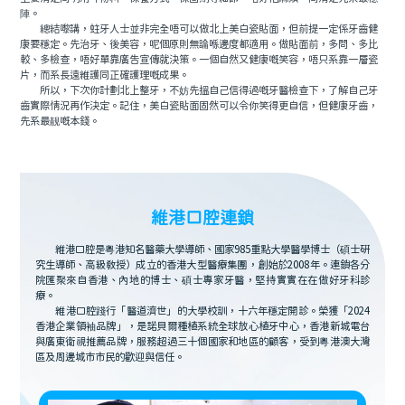
陣。
總結嚟講，蛀牙人士並非完全唔可以做北上美白瓷貼面，但前提一定係牙齒健
康要穩定。先治牙、後美容，呢個原則無論喺邊度都適用。做貼面前，多問、多比
較、多檢查，唔好單靠廣告宣傳就決策。一個自然又健康嘅笑容，唔只系靠一層瓷
片，而系長遠維護同正確護理嘅成果。
所以，下次你計劃北上整牙，不妨先搵自己信得過嘅牙醫檢查下，了解自己牙
齒實際情況再作決定。記住，美白瓷貼面固然可以令你笑得更自信，但健康牙齒，
先系最靓嘅本錢。
維港口腔連鎖
維港口腔是粵港知名醫藥大學導師、國家985重點大學醫學博士（碩士研
究生導師、高級教授）成立的香港大型醫療集團，創始於2008年。連鎖各分
院匯聚來自香港、內地的博士、碩士專家牙醫，堅持實實在在做好牙科診
療。
維港口腔踐行「醫道濟世」的大學校訓，十六年穩定開診。榮獲「2024
香港企業領袖品牌」，是諾貝爾種植系統全球放心植牙中心，香港新城電台
與廣東衛視推薦品牌，服務超過三十個國家和地區的顧客，受到粵港澳大灣
區及周邊城市市民的歡迎與信任。