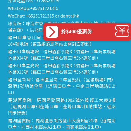
深圳電話+86 13128823079
WhatsApp:+85251721315
WeChat: +85251721315 or dentalhk
珠海院：珠海市香洲區 拱北中建商業大廈 15樓（迎賓廣
場對面），拱北口岸步行8分鐘直達
拎$400優惠券
福田口岸香江院：福田區福田口岸正對面，海悅華城
104號地鋪（東鐵線落馬洲站出關對面即到）
福田口岸廣場院：福田區裕亨路3-1號福田口岸商業廣場
地鋪034號（福田口岸出關右轉直行5分鐘即到）
福田口岸星光院：福田區裕亨路3-1號福田口岸商業廣場
地鋪033號（福田口岸出關右轉直行5分鐘即到）
福田皇崗院：福田區皇崗口岸皇禦苑（皇城廣場C門）
深港1號地鋪全層（近福田口岸、皇崗口岸地鐵站E出
口）
羅湖區委院：羅湖區愛國路1002號外貿輕工大廈8樓
（近羅湖口岸和蓮塘口岸，蓮塘口岸2個地鐵站，近東
門步行街）
羅湖國貿院：羅湖區春風路廬山大廈B座21樓（近羅湖
口岸、向西村地鐵站A2出口、國貿地鐵站B出口）