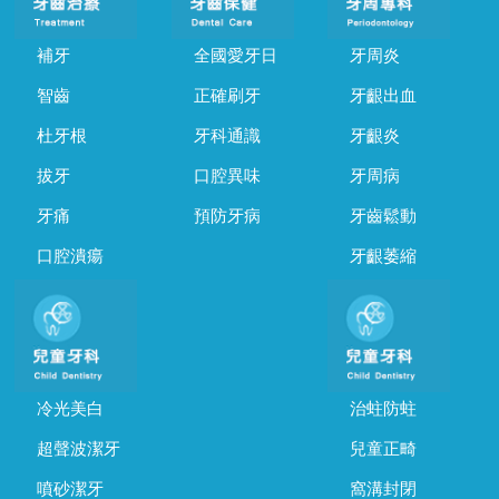
補牙
全國愛牙日
牙周炎
智齒
正確刷牙
牙齦出血
杜牙根
牙科通識
牙齦炎
拔牙
口腔異味
牙周病
牙痛
預防牙病
牙齒鬆動
口腔潰瘍
牙齦萎縮
冷光美白
治蛀防蛀
超聲波潔牙
兒童正畸
噴砂潔牙
窩溝封閉