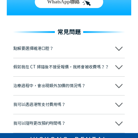
WhatsApp聯絡
常見問題
點解要選擇維港口腔？
維港口腔踐行「醫道濟世」的大學校訓，各分院匯聚來自香港、內地的
博士碩士高資歷牙醫，十七年穩定開診。榮獲「2024香港企業領袖品
假如我在 CT 掃描後不接受報價，我將會被收費嗎？？
牌」、「2025香港企業領袖品牌」，是諾貝爾種植系統全球放心植牙中
心，香港新城電台與廣東衛視推薦品牌
不會！只要未開始實際服務之前，你不會被收取任何費用。
至今已服務超過三十個國家和地區的顧客，受到粵港澳大灣區及周邊城
市市民極高的口碑評價及信任推薦 珠海、深圳設有八大分院，香港亦設
治療過程中，會出現額外加價的情況嗎？
有咨詢及服務保障中心，有任何問題都可以隨時預約免費咨詢，讓人十
分放心
不會，治療前我們會詳細說明治療方案及對應的價錢，顧客同意並簽字
後，我們才會正式進行診療服務
我可以透過港幣支付費用嗎？
可以。維港口腔會按照當日匯率轉算收取費用，而匯率會及時告知客人
我可以隨時更改預約時間嗎？
可以，請盡早通過wechat或whatsapp聯絡我們，告知我們你原本預約
的時間及資料，並且重新預約的日期及時段