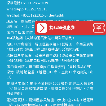
深圳電話+86 13128823079
WhatsApp:+85251721315
WeChat: +85251721315 or dentalhk
珠海院：珠海市香洲區 拱北中建商業大廈 15樓（迎賓廣
場對面），拱北口岸步行8分鐘直達
拎$400優惠券
福田口岸香江院：福田區福田口岸正對面，海悅華城
104號地鋪（東鐵線落馬洲站出關對面即到）
福田口岸廣場院：福田區裕亨路3-1號福田口岸商業廣場
地鋪034號（福田口岸出關右轉直行5分鐘即到）
福田口岸星光院：福田區裕亨路3-1號福田口岸商業廣場
地鋪033號（福田口岸出關右轉直行5分鐘即到）
福田皇崗院：福田區皇崗口岸皇禦苑（皇城廣場C門）
深港1號地鋪全層（近福田口岸、皇崗口岸地鐵站E出
口）
羅湖區委院：羅湖區愛國路1002號外貿輕工大廈8樓
（近羅湖口岸和蓮塘口岸，蓮塘口岸2個地鐵站，近東
門步行街）
羅湖國貿院：羅湖區春風路廬山大廈B座21樓（近羅湖
口岸、向西村地鐵站A2出口、國貿地鐵站B出口）