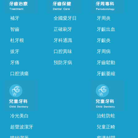
補牙
全國愛牙日
牙周炎
智齒
正確刷牙
牙齦出血
杜牙根
牙科通識
牙齦炎
拔牙
口腔異味
牙周病
牙痛
預防牙病
牙齒鬆動
口腔潰瘍
牙齦萎縮
冷光美白
治蛀防蛀
超聲波潔牙
兒童正畸
噴砂潔牙
窩溝封閉