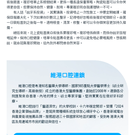
術後跟進。複診唔單止系檢驗結果，更係一種長遠保養策略。陶瓷貼面可以令你笑
得更自信，但要保持自然、健康、耐用，專業複診同自我護理缺一不可。
有人話「靓牙系投資」，其實講真，投資唔止一次性施工，仲要定期維護，確
保回報最大化。下次如果你計劃北上整牙，記得唔好忽略術後複診呢個部分。由第
一日裝貼面到之後每一年，適時檢查、清潔、修整，都可以令你個笑容更加持久燦
爛。
總括來說，北上瓷貼面美白術後系要複診嘅。複診唔係麻煩，而係你靓牙旅程
嘅延伸。保持口腔健康，唔單令貼面壽命更長，仲可以避免唔必要嘅風險。想長期
靓，就由認真複診開始，從內到外都閃爍自然笑容。
維港口腔連鎖
維港口腔是粵港知名醫藥大學導師、國家985重點大學醫學博士（碩士研
究生導師、高級教授）成立的香港大型醫療集團，創始於2008年。連鎖各分
院匯聚來自香港、內地的博士、碩士專家牙醫，堅持實實在在做好牙科診
療。
維港口腔踐行「醫道濟世」的大學校訓，十六年穩定開診。榮獲「2024
香港企業領袖品牌」，是諾貝爾種植系統全球放心植牙中心，香港新城電台
與廣東衛視推薦品牌，服務超過三十個國家和地區的顧客，受到粵港澳大灣
區及周邊城市市民的歡迎與信任。