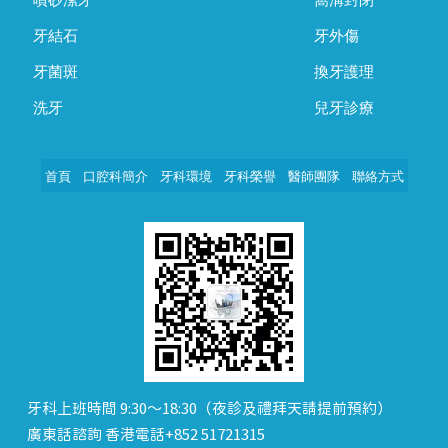
牙結石
牙外傷
牙菌斑
換牙護理
洗牙
兒牙診療
首頁
口腔科簡介
牙科環境
牙科榮譽
醫師團隊
聯絡方式
牙科上班時間 9:30～18:30（夜診及禮拜天請提前預約）
廣東話諮詢 香港電話+852 51721315