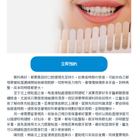
立即預約
質料再好，都要靠良好口腔環境先至持久。如果長時間冇檢查，可能你自己都
唔察覺貼面邊緣開始有細微脫膠，咬嘢時受力唔均，會慢慢損傷原本牙齒。到時再
整，成本同時間都更大。
至于北上做貼面之後，喺香港點處理複診問題呢？其實而家好多牙醫都願意接
續檢查，尤其係只需做常規維護同清潔。但記得要帶齊資料同術前照片，比醫生容
易了解你原先貼面位置。若果習慣長期北上護理，就預先同診所講清楚，要安排術
後跟進時間。通常有信譽嘅診所都會幫你規劃好複診周期，定期提醒你。
另一樣需要留意嘅系，術後自己嘅日常保養都好重要。唔好以為貼面硬淨就可
以隨便咬啲硬嘢，好似冰、骨、堅果，都有可能整裂。刷牙時用軟毛刷、非研磨型
牙膏，避免直接用太大力度磨貼面。夜晚若果有磨牙習慣，最好配返個牙套，醫生
可以根據貼面形狀度身訂造，減少摩擦損耗。
講到底，無論北上定留港做瓷貼面美白，重點唔只系術前准備，同樣重要嘅系