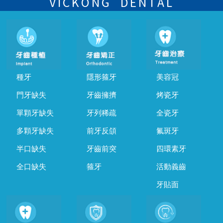
VICKONG DENTAL
種牙
隱形箍牙
美容冠
門牙缺失
牙齒擁擠
烤瓷牙
單顆牙缺失
牙列稀疏
全瓷牙
多顆牙缺失
前牙反頜
氟斑牙
半口缺失
牙齒前突
四環素牙
全口缺失
箍牙
活動義齒
牙貼面