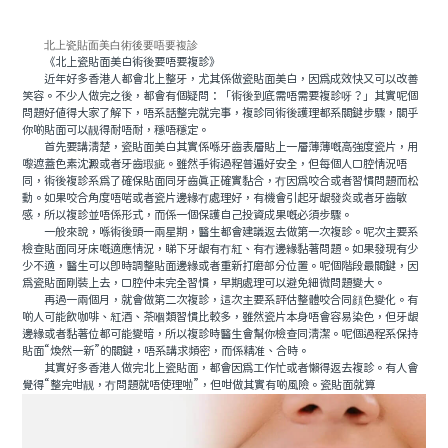
北上瓷貼面美白術後要唔要複診
《北上瓷貼面美白術後要唔要複診》
近年好多香港人都會北上整牙，尤其係做瓷貼面美白，因為成效快又可以改善
笑容。不少人做完之後，都會有個疑問：「術後到底需唔需要複診呀？」其實呢個
問題好值得大家了解下，唔系話整完就完事，複診同術後護理都系關鍵步驟，關乎
你啲貼面可以靓得耐唔耐，穩唔穩定。
首先要講清楚，瓷貼面美白其實係喺牙齒表層貼上一層薄薄嘅高強度瓷片，用
嚟遮蓋色素沈澱或者牙齒瑕疵。雖然手術過程普遍好安全，但每個人口腔情況唔
同，術後複診系爲了確保貼面同牙齒真正確實黏合，冇因爲咬合或者習慣問題而松
動。如果咬合角度唔啱或者瓷片邊緣冇處理好，有機會引起牙龈發炎或者牙齒敏
感，所以複診並唔係形式，而係一個保護自己投資成果嘅必須步驟。
一般來說，喺術後頭一兩星期，醫生都會建議返去做第一次複診。呢次主要系
檢查貼面同牙床嘅適應情況，睇下牙龈有冇紅、有冇邊緣黏著問題。如果發現有少
少不適，醫生可以即時調整貼面邊緣或者重新打磨部分位置。呢個階段最關鍵，因
爲瓷貼面剛裝上去，口腔仲未完全習慣，早期處理可以避免細微問題變大。
再過一兩個月，就會做第二次複診，這次主要系評估整體咬合同顔色變化。有
啲人可能飲咖啡、紅酒、茶嗰類習慣比較多，雖然瓷片本身唔會容易染色，但牙龈
邊緣或者黏著位都可能變暗，所以複診時醫生會幫你檢查同清潔。呢個過程系保持
貼面“煥然一新”的關鍵，唔系講求頻密，而係精准、合時。
其實好多香港人做完北上瓷貼面，都會因爲工作忙或者懶得返去複診。有人會
覺得“整完咁靓，冇問題就唔使理啦”，但咁做其實有啲風險。瓷貼面就算