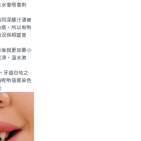
冰水會唔會刺
同深層汙漬被
敏感，所以有啲
情況係相當普
後就更加要小
乾淨，溫水漱
。牙齒白咗之
酒呢啲容易染色
能