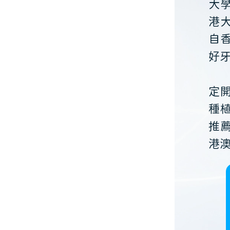
大
港
自
好
定
種
推
港