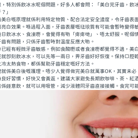
意，特別係飲冰水呢個問題，好多人都會問：「美白完牙齒，飲
呀？」
白嘅原理就係利用特定物質、配合法定安全濃度，令牙齒表面
到亮白效果。喺過程入面，牙齒表層嘅琺琅質有可能會暫時變得
幾日飲冰水、食凍嘢，會覺得有啲「痺痺哋」、唔太舒服。呢個
牙齒有問題，只係牙齒暫時對溫度反應大啲。
經有輕微牙齒敏感，例如食酸嘢或者食凍嘢都覺得不適，美白
完就即刻飲冰水，可以先等一兩日，畀牙齒好好恢復。保持口腔
太冷太熱食物，都係幫助牙齒穩定嘅好方法。
係美白後嘅護理。唔少人覺得做完美白就萬事OK，其實未必
持良好習慣，好快又會黃返。建議大家避免長期飲咖啡、茶、紅
真係鍾意飲，就可以用吸管，減少液體同牙齒直接接觸。食完可