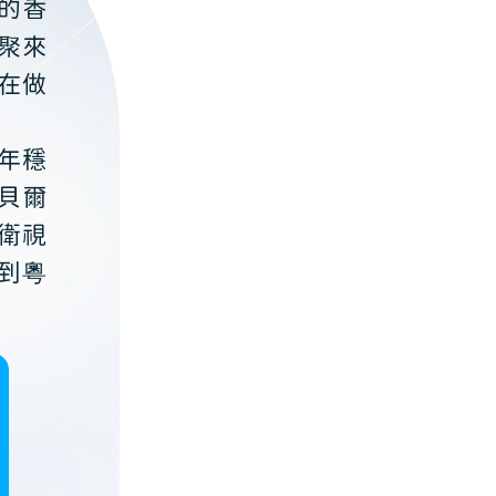
的香
聚來
在做
年穩
貝爾
衛視
到粵