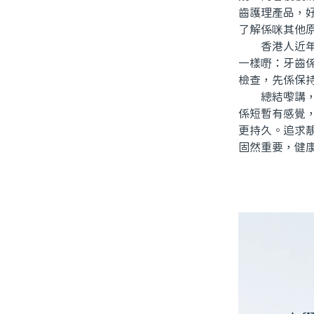
齒護理產品，
了解係咪其他
香港人近年北
一樣嘢：牙齒
檢查，先係保
總結嚟講，「
係短暫有感覺
更持久。追求
固然重要，健