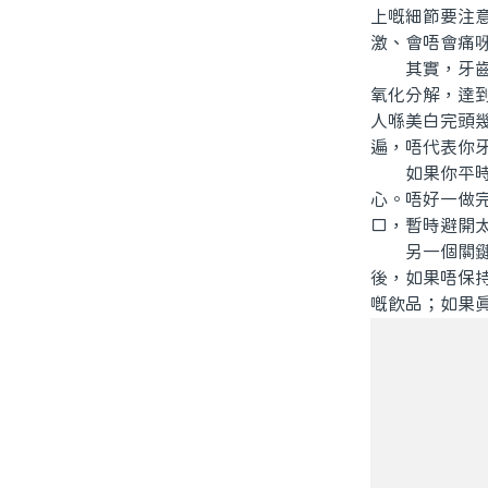
上嘅細節要注
激、會唔會痛
其實，牙齒美
氧化分解，達
人喺美白完頭
遍，唔代表你
如果你平時已
心。唔好一做
口，暫時避開
另一個關鍵就
後，如果唔保
嘅飲品；如果