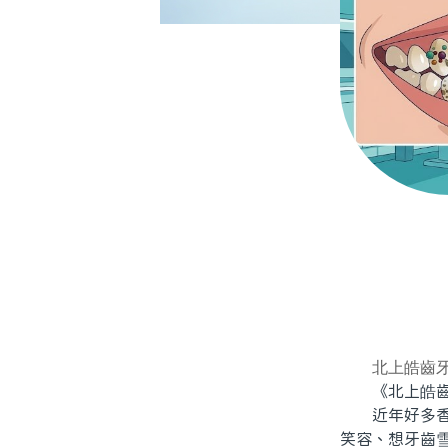
北上皓齒
《北上皓齒牙
近年好多香港
笑容、想牙齒