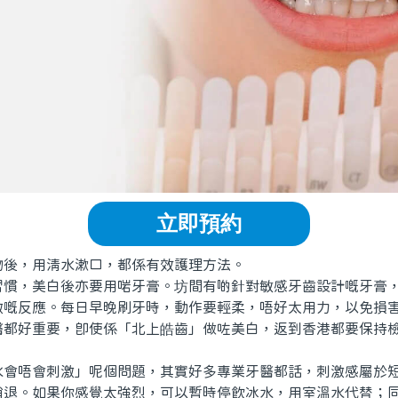
立即預約
，用清水漱口，都係有效護理方法。
，美白後亦要用啱牙膏。坊間有啲針對敏感牙齒設計嘅牙膏，
激嘅反應。每日早晚刷牙時，動作要輕柔，唔好太用力，以免損
醫都好重要，即使係「北上皓齒」做咗美白，返到香港都要保持
唔會刺激」呢個問題，其實好多專業牙醫都話，刺激感屬於短
消退。如果你感覺太強烈，可以暫時停飲冰水，用室溫水代替；