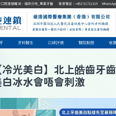
腔連鎖羅湖、福田分院_專業牙醫 香港電話：+852 51721315 WhatsApp：+8
牙
牙科醫生
口碑評價
醫院動態
收
【
冷光美白
】
北上皓齒牙齒
美白冰水會唔會刺激