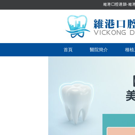
維港口腔連鎖-維港口
首頁
醫院簡介
種植