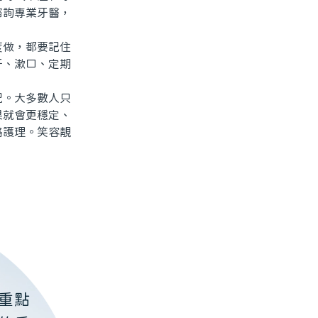
諮詢專業牙醫，
做，都要記住
牙、漱口、定期
。大多數人只
果就會更穩定、
略護理。笑容靚
重點