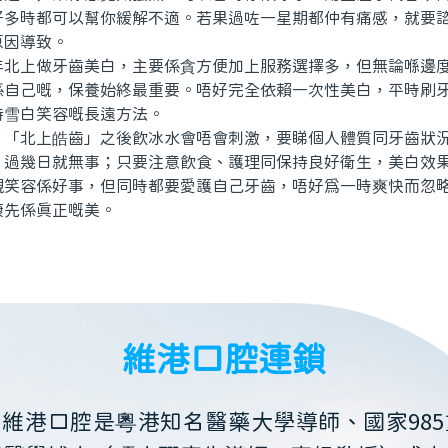
好多時都可以幫你緩解不適。若果過咗一星期都仲有痛感，就要
原因導致。
上做牙齒美白，主要係貪方便加上服務選擇多，但無論喺邊度
係自己嘅，保養始終最重要。唔好完全依賴一次性美白，平時刷
持雪白笑容嘅長遠方法。
北上皓齒」之後飲冰水會唔會刺激，要睇個人體質同牙齒狀況
，過幾日就無事；只要注意飲食、護理同保持良好衛生，美白效
靚笑容係好事，但同時都要愛護自己牙齒，唔好為一時爽快而忽
康先係真正嘅美。
維港口腔連鎖
維港口腔是粵港知名醫藥大學導師、國家985