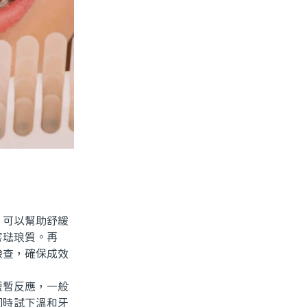
可以幫助舒緩
害琺琅質。再
檢查，確保成效
暫反應，一般
同時試下溫和牙