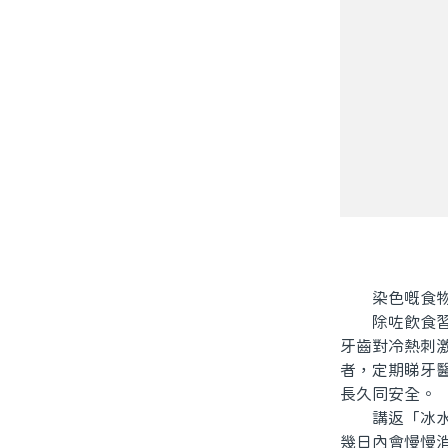
染色嘅食物後
除咗飲食習慣
牙齒對冷熱刺
者，定期睇牙
長久同安全。
講返「冰水會
幾日內會慢慢