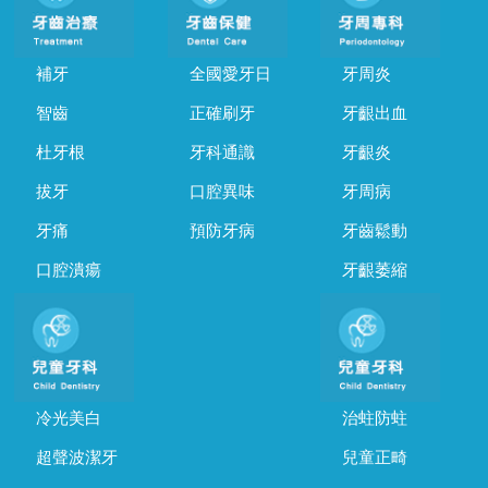
補牙
全國愛牙日
牙周炎
智齒
正確刷牙
牙齦出血
杜牙根
牙科通識
牙齦炎
拔牙
口腔異味
牙周病
牙痛
預防牙病
牙齒鬆動
口腔潰瘍
牙齦萎縮
冷光美白
治蛀防蛀
超聲波潔牙
兒童正畸