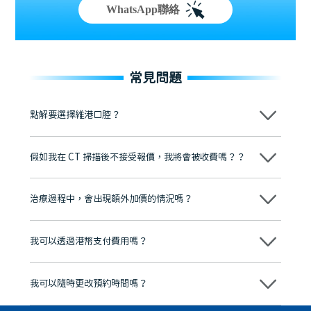
WhatsApp聯絡
常見問題
點解要選擇維港口腔？
維港口腔踐行「醫道濟世」的大學校訓，各分院匯聚來自香港、內地的
博士碩士高資歷牙醫，十七年穩定開診。榮獲「2024香港企業領袖品
假如我在 CT 掃描後不接受報價，我將會被收費嗎？？
牌」、「2025香港企業領袖品牌」，是諾貝爾種植系統全球放心植牙中
心，香港新城電台與廣東衛視推薦品牌
不會！只要未開始實際服務之前，你不會被收取任何費用。
至今已服務超過三十個國家和地區的顧客，受到粵港澳大灣區及周邊城
市市民極高的口碑評價及信任推薦 珠海、深圳設有八大分院，香港亦設
治療過程中，會出現額外加價的情況嗎？
有咨詢及服務保障中心，有任何問題都可以隨時預約免費咨詢，讓人十
分放心
不會，治療前我們會詳細說明治療方案及對應的價錢，顧客同意並簽字
後，我們才會正式進行診療服務
我可以透過港幣支付費用嗎？
可以。維港口腔會按照當日匯率轉算收取費用，而匯率會及時告知客人
我可以隨時更改預約時間嗎？
可以，請盡早通過wechat或whatsapp聯絡我們，告知我們你原本預約