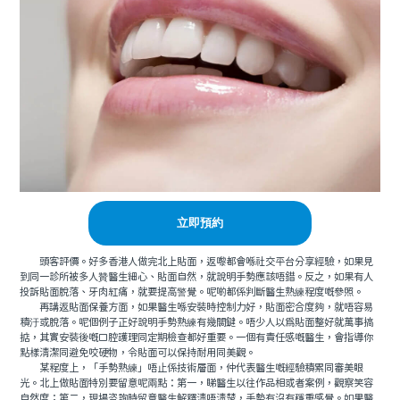
立即預約
頭客評價。好多香港人做完北上貼面，返嚟都會喺社交平台分享經驗，如果見
到同一診所被多人贊醫生細心、貼面自然，就說明手勢應該唔錯。反之，如果有人
投訴貼面脫落、牙肉紅痛，就要提高警覺。呢啲都係判斷醫生熟練程度嘅參照。
再講返貼面保養方面，如果醫生喺安裝時控制力好，貼面密合度夠，就唔容易
積汙或脫落。呢個例子正好說明手勢熟練有幾關鍵。唔少人以爲貼面整好就萬事搞
掂，其實安裝後嘅口腔護理同定期檢查都好重要。一個有責任感嘅醫生，會指導你
點樣清潔同避免咬硬物，令貼面可以保持耐用同美觀。
某程度上，「手勢熟練」唔止係技術層面，仲代表醫生嘅經驗積累同審美眼
光。北上做貼面特別要留意呢兩點：第一，睇醫生以往作品相或者案例，觀察笑容
自然度；第二，現場咨詢時留意醫生解釋清唔清楚，手勢有沒有穩重感覺。如果醫