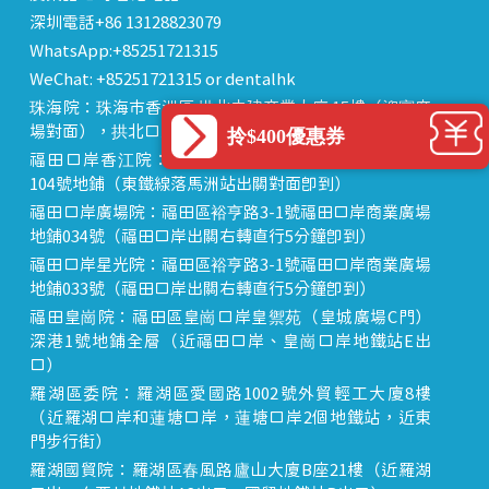
深圳電話+86 13128823079
WhatsApp:+85251721315
WeChat: +85251721315 or dentalhk
珠海院：珠海市香洲區 拱北中建商業大廈 15樓（迎賓廣
場對面），拱北口岸步行8分鐘直達
拎$400優惠券
福田口岸香江院：福田區福田口岸正對面，海悅華城
104號地鋪（東鐵線落馬洲站出關對面即到）
福田口岸廣場院：福田區裕亨路3-1號福田口岸商業廣場
地鋪034號（福田口岸出關右轉直行5分鐘即到）
福田口岸星光院：福田區裕亨路3-1號福田口岸商業廣場
地鋪033號（福田口岸出關右轉直行5分鐘即到）
福田皇崗院：福田區皇崗口岸皇禦苑（皇城廣場C門）
深港1號地鋪全層（近福田口岸、皇崗口岸地鐵站E出
口）
羅湖區委院：羅湖區愛國路1002號外貿輕工大廈8樓
（近羅湖口岸和蓮塘口岸，蓮塘口岸2個地鐵站，近東
門步行街）
羅湖國貿院：羅湖區春風路廬山大廈B座21樓（近羅湖