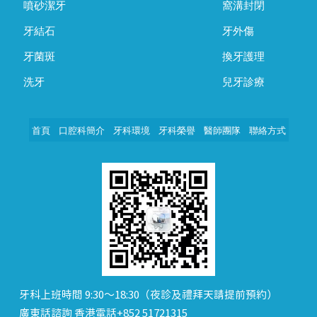
噴砂潔牙
窩溝封閉
牙結石
牙外傷
牙菌斑
換牙護理
洗牙
兒牙診療
首頁
口腔科簡介
牙科環境
牙科榮譽
醫師團隊
聯絡方式
牙科上班時間 9:30～18:30（夜診及禮拜天請提前預約）
廣東話諮詢 香港電話+852 51721315