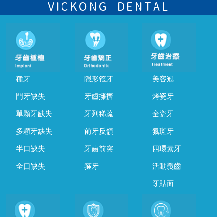
的時間及資料，並且重新預約的日期及時段
VICKONG DENTAL
種牙
隱形箍牙
美容冠
門牙缺失
牙齒擁擠
烤瓷牙
單顆牙缺失
牙列稀疏
全瓷牙
多顆牙缺失
前牙反頜
氟斑牙
半口缺失
牙齒前突
四環素牙
全口缺失
箍牙
活動義齒
牙貼面