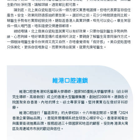
生動作幹淨利落、講解詳細，通常都比較可靠。
講到底，北上美白瓷貼面可以係一個方便又實惠嘅選擇，但唔代表要盲目信任
廣告。安全、效果同舒適感始終要放第一。選診所之前，花少少時間調查同比較，
睇醫生手勢有冇實際經驗支持，聽取返香港人真實評價，咁先可以安心。畢竟笑容
係一個人嘅門面，唔系隨便交俾邊個都得。
總結嚟講，北上做美白瓷貼面其實可以有好效果，只要你搵到醫生手勢夠熟
練、心思夠細。唔好單靠宣傳片或者相片決定，要親身了解醫生背景同操作方式。
一個穩陣嘅醫生會令你笑得又亮又自然，亦唔會覺得有「假牙感」。美白瓷貼面唔
只係美化，更係自信嘅象征，而要笑得出氣質，就要先揀啱醫生。
維港口腔連鎖
維港口腔是粵港知名醫藥大學導師、國家985重點大學醫學博士（碩士研
究生導師、高級教授）成立的香港大型醫療集團，創始於2008年。連鎖各分
院匯聚來自香港、內地的博士、碩士專家牙醫，堅持實實在在做好牙科診
療。
維港口腔踐行「醫道濟世」的大學校訓，十六年穩定開診。榮獲「2024
香港企業領袖品牌」，是諾貝爾種植系統全球放心植牙中心，香港新城電台
與廣東衛視推薦品牌，服務超過三十個國家和地區的顧客，受到粵港澳大灣
區及周邊城市市民的歡迎與信任。