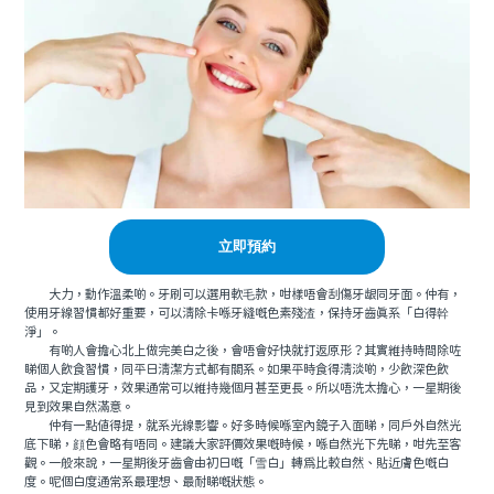
立即預約
大力，動作溫柔啲。牙刷可以選用軟毛款，咁樣唔會刮傷牙龈同牙面。仲有，
使用牙線習慣都好重要，可以清除卡喺牙縫嘅色素殘渣，保持牙齒真系「白得幹
淨」。
有啲人會擔心北上做完美白之後，會唔會好快就打返原形？其實維持時間除咗
睇個人飲食習慣，同平日清潔方式都有關系。如果平時食得清淡啲，少飲深色飲
品，又定期護牙，效果通常可以維持幾個月甚至更長。所以唔洗太擔心，一星期後
見到效果自然滿意。
仲有一點值得提，就系光線影響。好多時候喺室內鏡子入面睇，同戶外自然光
底下睇，顔色會略有唔同。建議大家評價效果嘅時候，喺自然光下先睇，咁先至客
觀。一般來說，一星期後牙齒會由初日嘅「雪白」轉爲比較自然、貼近膚色嘅白
度。呢個白度通常系最理想、最耐睇嘅狀態。