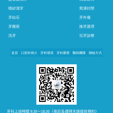
噴砂潔牙
窩溝封閉
牙結石
牙外傷
牙菌斑
換牙護理
洗牙
兒牙診療
首頁
口腔科簡介
牙科環境
牙科榮譽
醫師團隊
聯絡方式
牙科上班時間 9:30～18:30（夜診及禮拜天請提前預約）