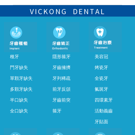
可以，請盡早通過wechat或whatsapp聯絡我們，告知我們你原本預約
的時間及資料，並且重新預約的日期及時段
VICKONG DENTAL
種牙
隱形箍牙
美容冠
門牙缺失
牙齒擁擠
烤瓷牙
單顆牙缺失
牙列稀疏
全瓷牙
多顆牙缺失
前牙反頜
氟斑牙
半口缺失
牙齒前突
四環素牙
全口缺失
箍牙
活動義齒
牙貼面