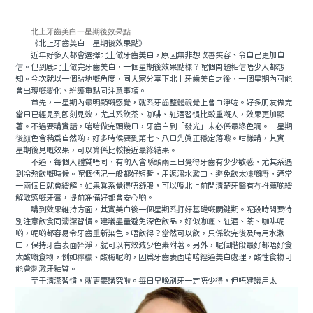
北上牙齒美白一星期後效果點
《北上牙齒美白一星期後效果點》
近年好多人都會選擇北上做牙齒美白，原因無非想改善笑容、令自己更加自
信。但到底北上做完牙齒美白，一個星期後效果點樣？呢個問題相信唔少人都想
知。今次就以一個貼地嘅角度，同大家分享下北上牙齒美白之後，一個星期內可能
會出現嘅變化、維護重點同注意事項。
首先，一星期內最明顯嘅感覺，就系牙齒整體視覺上會白淨咗。好多朋友做完
當日已經見到即刻見效，尤其系飲茶、咖啡、紅酒習慣比較重嘅人，效果更加顯
著。不過要講實話，啱啱做完頭幾日，牙齒白到「發光」未必係最終色調。一星期
後顔色會稍爲自然啲，好多時候要到第七、八日先真正穩定落嚟。咁樣講，其實一
星期後見嘅效果，可以算係比較接近最終結果。
不過，每個人體質唔同，有啲人會喺頭兩三日覺得牙齒有少少敏感，尤其系遇
到冷熱飲嘅時候。呢個情況一般都好短暫，用返溫水漱口、避免飲太凍嘅嘢，通常
一兩個日就會緩解。如果真系覺得唔舒服，可以喺北上前問清楚牙醫有冇推薦啲緩
解敏感嘅牙膏，提前准備好都會安心啲。
講到效果維持方面，其實美白後一個星期系打好基礎嘅關鍵期。呢段時間要特
別注意飲食同清潔習慣。建議盡量避免深色飲品，好似咖喱、紅酒、茶、咖啡呢
啲，呢啲都容易令牙齒重新染色。唔飲得？當然可以飲，只係飲完後及時用水漱
口，保持牙齒表面幹淨，就可以有效減少色素附著。另外，呢個階段最好都唔好食
太酸嘅食物，例如檸檬、酸梅呢啲，因爲牙齒表面啱啱經過美白處理，酸性食物可
能會刺激牙釉質。
至于清潔習慣，就更要講究啦。每日早晚刷牙一定唔少得，但唔建議用太