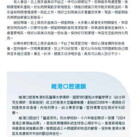
有人會話，北上做牙齒美白平靓正，仲可以順便玩下，但無論系喺邊度整，後
期護理都系重點。好似用開電動牙刷嘅朋友，頭幾日建議只用手動牙刷較溫和，等
牙齒有時間慢慢適應。除此之外，唔好立刻用美白牙膏疊加效果，等返一個星期後
先再開始都會比較穩妥。
總括嚟講，北上做完牙齒美白一個星期後，大多數人都會見到明顯變化，笑容
更加明亮自然。只要守住頭一個星期嘅飲食同清潔習慣，效果通常會穩定兼持久。
最重要嘅系，唔好以爲美白完就一勞永逸，保持好日常護理，笑容先至能夠持久閃
亮。
如果你都計劃北上做牙齒美白，不妨了解清楚流程、做好心理准備同術後保
養。堅持幾年一次嘅專業護理，加上平日好習慣，就可以令你每次照鏡都對自己個
笑容多幾分滿意。畢竟，幹淨、健康又白淨嘅牙齒，真系可以爲人加分不少。
維港口腔連鎖
維港口腔是粵港知名醫藥大學導師、國家985重點大學醫學博士（碩士研
究生導師、高級教授）成立的香港大型醫療集團，創始於2008年。連鎖各分
院匯聚來自香港、內地的博士、碩士專家牙醫，堅持實實在在做好牙科診
療。
維港口腔踐行「醫道濟世」的大學校訓，十六年穩定開診。榮獲「2024
香港企業領袖品牌」，是諾貝爾種植系統全球放心植牙中心，香港新城電台
與廣東衛視推薦品牌，服務超過三十個國家和地區的顧客，受到粵港澳大灣
區及周邊城市市民的歡迎與信任。