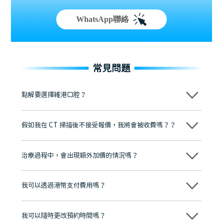
WhatsApp聯絡
常見問題
點解要選擇維港口腔？
維港口腔踐行「醫道濟世」的大學校訓，各分院匯聚來自香港、內地的
博士碩士高資歷牙醫，十七年穩定開診。榮獲「2024香港企業領袖品
假如我在 CT 掃描後不接受報價，我將會被收費嗎？？
牌」、「2025香港企業領袖品牌」，是諾貝爾種植系統全球放心植牙中
心，香港新城電台與廣東衛視推薦品牌
不會！只要未開始實際服務之前，你不會被收取任何費用。
至今已服務超過三十個國家和地區的顧客，受到粵港澳大灣區及周邊城
市市民極高的口碑評價及信任推薦 珠海、深圳設有八大分院，香港亦設
治療過程中，會出現額外加價的情況嗎？
有咨詢及服務保障中心，有任何問題都可以隨時預約免費咨詢，讓人十
分放心
不會，治療前我們會詳細說明治療方案及對應的價錢，顧客同意並簽字
後，我們才會正式進行診療服務
我可以透過港幣支付費用嗎？
可以。維港口腔會按照當日匯率轉算收取費用，而匯率會及時告知客人
我可以隨時更改預約時間嗎？