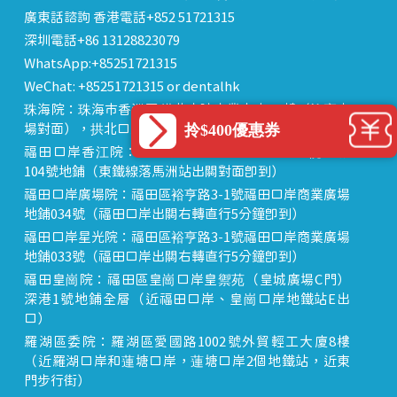
廣東話諮詢 香港電話+852 51721315
深圳電話+86 13128823079
WhatsApp:+85251721315
WeChat: +85251721315 or dentalhk
珠海院：珠海市香洲區 拱北中建商業大廈 15樓（迎賓廣
拎$400優惠券
場對面），拱北口岸步行8分鐘直達
福田口岸香江院：福田區福田口岸正對面，海悅華城
104號地鋪（東鐵線落馬洲站出關對面即到）
福田口岸廣場院：福田區裕亨路3-1號福田口岸商業廣場
地鋪034號（福田口岸出關右轉直行5分鐘即到）
福田口岸星光院：福田區裕亨路3-1號福田口岸商業廣場
地鋪033號（福田口岸出關右轉直行5分鐘即到）
福田皇崗院：福田區皇崗口岸皇禦苑（皇城廣場C門）
深港1號地鋪全層（近福田口岸、皇崗口岸地鐵站E出
口）
羅湖區委院：羅湖區愛國路1002號外貿輕工大廈8樓
（近羅湖口岸和蓮塘口岸，蓮塘口岸2個地鐵站，近東
門步行街）