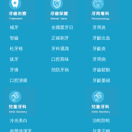
補牙
全國愛牙日
牙周炎
智齒
正確刷牙
牙齦出血
杜牙根
牙科通識
牙齦炎
拔牙
口腔異味
牙周病
牙痛
預防牙病
牙齒鬆動
口腔潰瘍
牙齦萎縮
冷光美白
治蛀防蛀
超聲波潔牙
兒童正畸