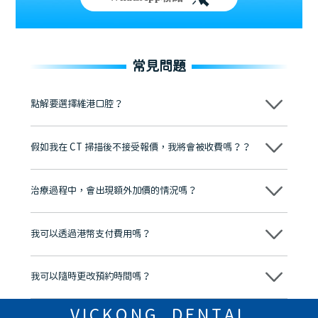
常見問題
點解要選擇維港口腔？
維港口腔踐行「醫道濟世」的大學校訓，各分院匯聚來自香港、內地的
博士碩士高資歷牙醫，十七年穩定開診。榮獲「2024香港企業領袖品
假如我在 CT 掃描後不接受報價，我將會被收費嗎？？
牌」、「2025香港企業領袖品牌」，是諾貝爾種植系統全球放心植牙中
心，香港新城電台與廣東衛視推薦品牌
不會！只要未開始實際服務之前，你不會被收取任何費用。
至今已服務超過三十個國家和地區的顧客，受到粵港澳大灣區及周邊城
市市民極高的口碑評價及信任推薦 珠海、深圳設有八大分院，香港亦設
治療過程中，會出現額外加價的情況嗎？
有咨詢及服務保障中心，有任何問題都可以隨時預約免費咨詢，讓人十
分放心
不會，治療前我們會詳細說明治療方案及對應的價錢，顧客同意並簽字
後，我們才會正式進行診療服務
我可以透過港幣支付費用嗎？
可以。維港口腔會按照當日匯率轉算收取費用，而匯率會及時告知客人
我可以隨時更改預約時間嗎？
可以，請盡早通過wechat或whatsapp聯絡我們，告知我們你原本預約
的時間及資料，並且重新預約的日期及時段
VICKONG DENTAL