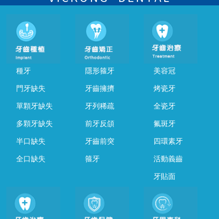
種牙
隱形箍牙
美容冠
門牙缺失
牙齒擁擠
烤瓷牙
單顆牙缺失
牙列稀疏
全瓷牙
多顆牙缺失
前牙反頜
氟斑牙
半口缺失
牙齒前突
四環素牙
全口缺失
箍牙
活動義齒
牙貼面