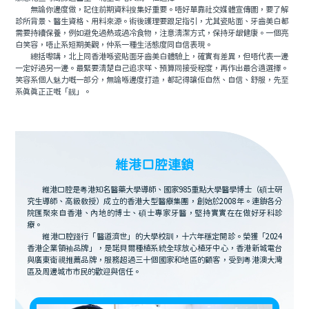
無論你邊度做，記住前期資料搜集好重要。唔好單靠社交媒體宣傳圖，要了解
診所背景、醫生資格、用料來源。術後護理要跟足指引，尤其瓷貼面、牙齒美白都
需要持續保養，例如避免過熱或過冷食物，注意清潔方式，保持牙龈健康。一個亮
白笑容，唔止系短期美觀，仲系一種生活態度同自信表現。
總括嚟講，北上同香港喺瓷貼面牙齒美白體驗上，確實有差異，但唔代表一邊
一定好過另一邊。最緊要清楚自己追求咩、預算同接受程度，再作出最合適選擇。
笑容系個人魅力嘅一部分，無論喺邊度打造，都記得讓佢自然、自信、舒服，先至
系真真正正嘅「靓」。
維港口腔連鎖
維港口腔是粵港知名醫藥大學導師、國家985重點大學醫學博士（碩士研
究生導師、高級教授）成立的香港大型醫療集團，創始於2008年。連鎖各分
院匯聚來自香港、內地的博士、碩士專家牙醫，堅持實實在在做好牙科診
療。
維港口腔踐行「醫道濟世」的大學校訓，十六年穩定開診。榮獲「2024
香港企業領袖品牌」，是諾貝爾種植系統全球放心植牙中心，香港新城電台
與廣東衛視推薦品牌，服務超過三十個國家和地區的顧客，受到粵港澳大灣
區及周邊城市市民的歡迎與信任。