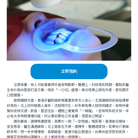
立即預約
注意保養，有人可能會覺得牙齒有啲酸軟。整體上，科技唔系問題，重點系醫
生有冇爲你度身訂造方案，唔系「一刀切」處理。美白唔單止爲咗外表，更系關乎
口腔健康。
服務體驗方面，香港牙醫對細節嘅著重常常令人安心，尤其講解同術後指導都
好周到。北上診所服務人員多，流程現代化，好多都有專人陪同同翻譯，有啲仲會
幫你安排交通、飲食、甚至住宿，體驗上會覺得「一條龍」。但有時系統太快，未
必有太多時間慢慢討論，所以事前要自己多准備，清楚自己期望。
講到最後，選擇喺邊度做，其實冇一個「一定啱曬」嘅答案。香港勝在穩陣、
安全感高，醫生溝通細致；北上就勝在方便、選擇多，整體速度快。若果你介意細
節多啲，想一步步慢慢做、長期跟進，香港可能比較適合。如果你追求即刻見效，
願意花些時間篩選醫生，北上都唔失爲一個選擇。