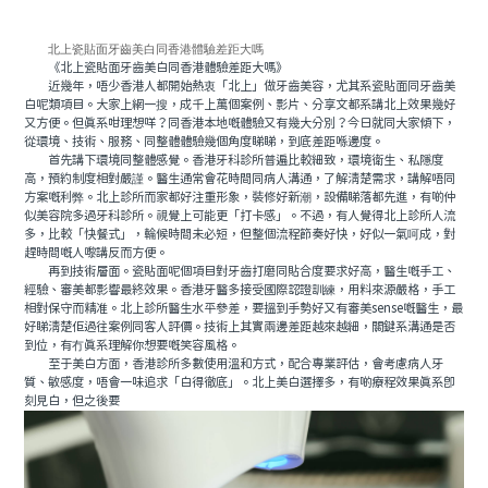
北上瓷貼面牙齒美白同香港體驗差距大嗎
《北上瓷貼面牙齒美白同香港體驗差距大嗎》
近幾年，唔少香港人都開始熱衷「北上」做牙齒美容，尤其系瓷貼面同牙齒美
白呢類項目。大家上網一搜，成千上萬個案例、影片、分享文都系講北上效果幾好
又方便。但真系咁理想咩？同香港本地嘅體驗又有幾大分別？今日就同大家傾下，
從環境、技術、服務、同整體體驗幾個角度睇睇，到底差距喺邊度。
首先講下環境同整體感覺。香港牙科診所普遍比較細致，環境衛生、私隱度
高，預約制度相對嚴謹。醫生通常會花時間同病人溝通，了解清楚需求，講解唔同
方案嘅利弊。北上診所而家都好注重形象，裝修好新潮，設備睇落都先進，有啲仲
似美容院多過牙科診所。視覺上可能更「打卡感」。不過，有人覺得北上診所人流
多，比較「快餐式」，輪候時間未必短，但整個流程節奏好快，好似一氣呵成，對
趕時間嘅人嚟講反而方便。
再到技術層面。瓷貼面呢個項目對牙齒打磨同貼合度要求好高，醫生嘅手工、
經驗、審美都影響最終效果。香港牙醫多接受國際認證訓練，用料來源嚴格，手工
相對保守而精准。北上診所醫生水平參差，要搵到手勢好又有審美sense嘅醫生，最
好睇清楚佢過往案例同客人評價。技術上其實兩邊差距越來越細，關鍵系溝通是否
到位，有冇真系理解你想要嘅笑容風格。
至于美白方面，香港診所多數使用溫和方式，配合專業評估，會考慮病人牙
質、敏感度，唔會一味追求「白得徹底」。北上美白選擇多，有啲療程效果真系即
刻見白，但之後要