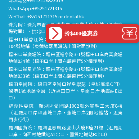
深圳電話+86 13128823079
WhatsApp:+85251721315
WeChat: +85251721315 or dentalhk
珠海院：珠海市香洲區 拱北中建商業大廈 15樓（迎賓廣
場對面），拱北口岸步行8分鐘直達
拎$400優惠券
福田口岸香江院：福田區福田口岸正對面，海悅華城
104號地鋪（東鐵線落馬洲站出關對面即到）
福田口岸廣場院：福田區裕亨路3-1號福田口岸商業廣場
地鋪034號（福田口岸出關右轉直行5分鐘即到）
福田口岸星光院：福田區裕亨路3-1號福田口岸商業廣場
地鋪033號（福田口岸出關右轉直行5分鐘即到）
福田皇崗院：福田區皇崗口岸皇禦苑（皇城廣場C門）
深港1號地鋪全層（近福田口岸、皇崗口岸地鐵站E出
口）
羅湖區委院：羅湖區愛國路1002號外貿輕工大廈8樓
（近羅湖口岸和蓮塘口岸，蓮塘口岸2個地鐵站，近東
門步行街）
羅湖國貿院：羅湖區春風路廬山大廈B座21樓（近羅湖
口岸、向西村地鐵站A2出口、國貿地鐵站B出口）