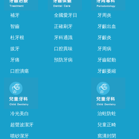
補牙
全國愛牙日
牙周炎
智齒
正確刷牙
牙齦出血
杜牙根
牙科通識
牙齦炎
拔牙
口腔異味
牙周病
牙痛
預防牙病
牙齒鬆動
口腔潰瘍
牙齦萎縮
冷光美白
治蛀防蛀
超聲波潔牙
兒童正畸
噴砂潔牙
窩溝封閉