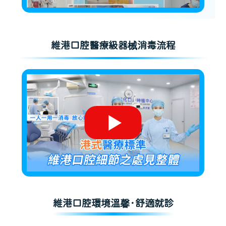
維港口腔醫療級器械消毒流程
維港口腔環境溫馨·舒適就診