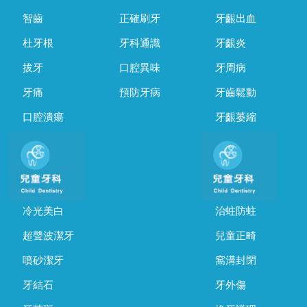
智齒
正確刷牙
牙齦出血
杜牙根
牙科通識
牙齦炎
拔牙
口腔異味
牙周病
牙痛
預防牙病
牙齒鬆動
口腔潰瘍
牙齦萎縮
冷光美白
治蛀防蛀
超聲波潔牙
兒童正畸
噴砂潔牙
窩溝封閉
牙結石
牙外傷