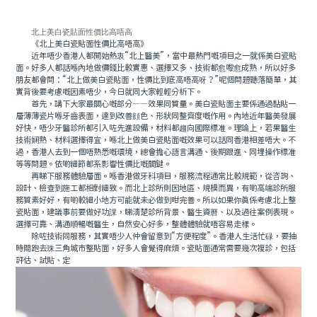
北上美白瓷貼面性價比高唔高
《北上美白瓷貼面性價比高唔高》
近年唔少香港人都開始熱衷“北上醫美”，當中最熱門嘅項目之一就係美白瓷貼
面。好多人都話喺內地做價錢比較實惠、選擇又多、技術都愈嚟愈成熟，所以好多
朋友都會問：“北上做美白瓷貼面，性價比到底高唔高呀？”呢個問題聽落簡單，其
實背後要考慮嘅因素唔少，今日就同大家輕輕分析下。
首先，講下大家最關心嘅部分——效果同質量。美白瓷貼面主要係通過黏貼一
層薄薄瓷片喺牙齒表面，達到改善顔色、形狀同整齊度嘅作用。內地近年醫美發展
好快，唔少牙醫診所都引入咗先進設備，材料都趨向國際標准。理論上，若果醫生
技術娴熟、材料選擇得宜，喺北上做美白瓷貼面嘅效果可以話同香港相差唔大。不
過，香港人去到一個唔熟悉嘅環境，總會擔心語言溝通、後期跟進、同埋操作標准
等等問題。依啲細節都系影響性價比嘅關鍵。
再睇下服務體驗層面。喺香港做牙科項目，服務流程通常比較規範，從咨詢、
設計、檢查到施工都相對細致。而北上診所則因地區、規模而異，有啲高端診所服
務質素好好，有啲較細小地方可能就未必做到咁完善。所以如果你真係考慮北上整
瓷貼面，建議事前要做好功課，睇清楚診所背景、醫生資曆、以及過往案例表現。
選擇可靠、溝通順暢嘅醫生，自然安心好多，整體體驗就唔容易走樣。
除咗技術同服務，其實唔少人仲會留意到“方便程度”。香港人生活忙碌，要抽
時間跑去珠三角城市整貼面，好多人會覺得麻煩。瓷貼面通常需要幾次複診，包括
評估、試貼、定