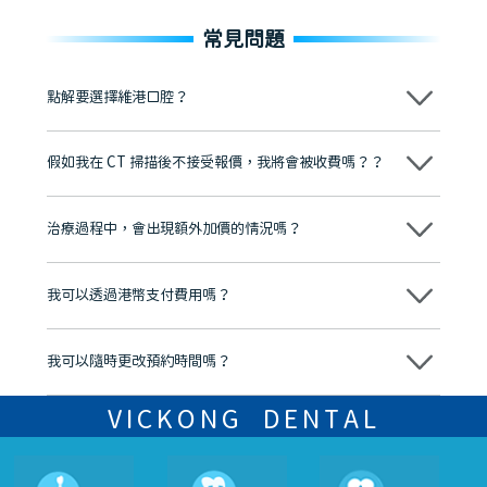
常見問題
點解要選擇維港口腔？
維港口腔踐行「醫道濟世」的大學校訓，各分院匯聚來自香港、內地的
博士碩士高資歷牙醫，十七年穩定開診。榮獲「2024香港企業領袖品
假如我在 CT 掃描後不接受報價，我將會被收費嗎？？
牌」、「2025香港企業領袖品牌」，是諾貝爾種植系統全球放心植牙中
心，香港新城電台與廣東衛視推薦品牌
不會！只要未開始實際服務之前，你不會被收取任何費用。
至今已服務超過三十個國家和地區的顧客，受到粵港澳大灣區及周邊城
市市民極高的口碑評價及信任推薦 珠海、深圳設有八大分院，香港亦設
治療過程中，會出現額外加價的情況嗎？
有咨詢及服務保障中心，有任何問題都可以隨時預約免費咨詢，讓人十
分放心
不會，治療前我們會詳細說明治療方案及對應的價錢，顧客同意並簽字
後，我們才會正式進行診療服務
我可以透過港幣支付費用嗎？
可以。維港口腔會按照當日匯率轉算收取費用，而匯率會及時告知客人
我可以隨時更改預約時間嗎？
可以，請盡早通過wechat或whatsapp聯絡我們，告知我們你原本預約
的時間及資料，並且重新預約的日期及時段
VICKONG DENTAL