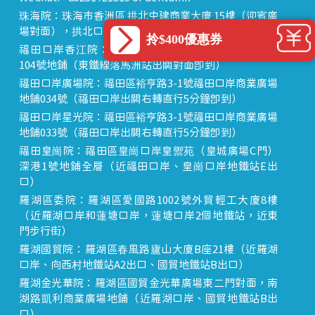
珠海院：珠海市香洲區 拱北中建商業大廈 15樓（迎賓廣
場對面），拱北口岸步行8分鐘直達
拎$400優惠券
福田口岸香江院：福田區福田口岸正對面，海悅華城
104號地鋪（東鐵線落馬洲站出關對面即到）
福田口岸廣場院：福田區裕亨路3-1號福田口岸商業廣場
地鋪034號（福田口岸出關右轉直行5分鐘即到）
福田口岸星光院：福田區裕亨路3-1號福田口岸商業廣場
地鋪033號（福田口岸出關右轉直行5分鐘即到）
福田皇崗院：福田區皇崗口岸皇禦苑（皇城廣場C門）
深港1號地鋪全層（近福田口岸、皇崗口岸地鐵站E出
口）
羅湖區委院：羅湖區愛國路1002號外貿輕工大廈8樓
（近羅湖口岸和蓮塘口岸，蓮塘口岸2個地鐵站，近東
門步行街）
羅湖國貿院：羅湖區春風路廬山大廈B座21樓（近羅湖
口岸、向西村地鐵站A2出口、國貿地鐵站B出口）
羅湖金光華院：羅湖區國貿金光華廣場東二門對面，南
湖路凱利商業廣場地鋪（近羅湖口岸、國貿地鐵站B出
口）