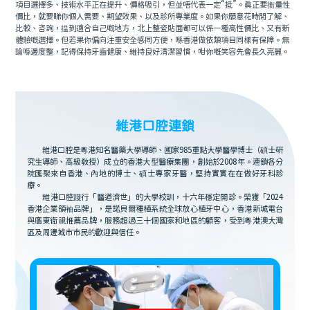
項目選擇多、技術水平正在提升、價格吸引，但並唔代表一定“抵”。真正要衡量性
價比，就要睇你個人需要、期望效果、以及診所專業度。如果你願意花時間了解、
比較、咨詢，揾到適合自己嘅地方，北上整瓷貼面都可以係一種高性價比、又有新
體驗嘅選擇。但若果你偏向注重安全感同方便，喺香港做依類項目同樣有保障。無
論喺邊度整，記得保持牙齒健康、維持良好清潔習慣，咁你嘅笑容先會長久亮麗。
維港口腔連鎖
維港口腔是粵港知名醫藥大學導師、國家985重點大學醫學博士（碩士研
究生導師、高級教授）成立的香港大型醫療集團，創始於2008年。連鎖各分
院匯聚來自香港、內地的博士、碩士專家牙醫，堅持實實在在做好牙科診
療。
維港口腔踐行「醫道濟世」的大學校訓，十六年穩定開診。榮獲「2024
香港企業領袖品牌」，是諾貝爾種植系統全球放心植牙中心，香港新城電台
與廣東衛視推薦品牌，服務超過三十個國家和地區的顧客，受到粵港澳大灣
區及周邊城市市民的歡迎與信任。