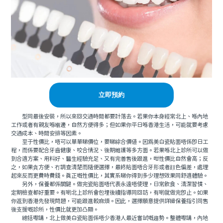
立即預約
型同最後安裝，所以來回交通時間都要計落去。若果你本身經常北上、喺內地
工作或者有親友喺嗰邊，自然方便得多；但如果你平日喺香港生活，可能就要考慮
交通成本、時間安排等因素。
至于性價比，唔可以單單睇價位，要睇綜合價值。因爲美白瓷貼面唔係即日工
程，而係要配合牙齒健康、咬合情況、後期維護等多方面。若果喺北上診所可以做
到合適方案、用料好、醫生經驗充足、又有完善售後跟進，咁性價比自然會高；反
之，如果貪方便、冇調查清楚而隨便選擇，最終貼面唔合牙形或者顔色偏差，處理
起來反而更費時費錢。真正嘅性價比，其實系睇你得到多少理想效果同舒適體驗。
另外，保養都係關鍵。做完瓷貼面唔代表永遠唔使理，日常飲食、清潔習慣、
定期檢查都好重要。有啲北上診所會包埋後續指導同回訪，有啲就做完即止。如果
你返到香港先發現問題，可能跟進較麻煩。因此，選擇願意提供詳細保養指引同售
後支援嘅診所，性價比就更加凸顯。
總括嚟講，北上做美白瓷貼面係唔少香港人最近嘗試嘅趨勢。整體嚟講，內地