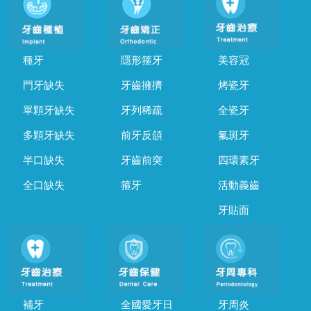
種牙
隱形箍牙
美容冠
門牙缺失
牙齒擁擠
烤瓷牙
單顆牙缺失
牙列稀疏
全瓷牙
多顆牙缺失
前牙反頜
氟斑牙
半口缺失
牙齒前突
四環素牙
全口缺失
箍牙
活動義齒
牙貼面
補牙
全國愛牙日
牙周炎