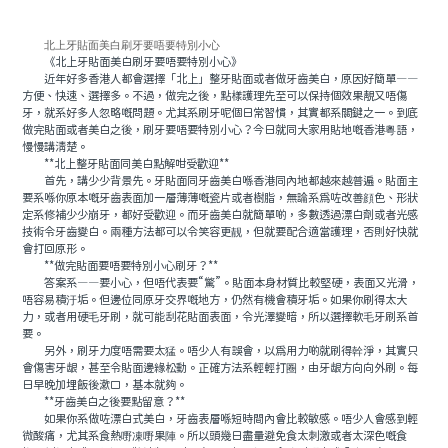
北上牙貼面美白刷牙要唔要特別小心
《北上牙貼面美白刷牙要唔要特別小心》
近年好多香港人都會選擇「北上」整牙貼面或者做牙齒美白，原因好簡單——
方便、快速、選擇多。不過，做完之後，點樣護理先至可以保持個效果靚又唔傷
牙，就系好多人忽略嘅問題。尤其系刷牙呢個日常習慣，其實都系關鍵之一。到底
做完貼面或者美白之後，刷牙要唔要特別小心？今日就同大家用貼地嘅香港粵語，
慢慢講清楚。
**北上整牙貼面同美白點解咁受歡迎**
首先，講少少背景先。牙貼面同牙齒美白喺香港同內地都越來越普遍。貼面主
要系喺你原本嘅牙齒表面加一層薄薄嘅瓷片或者樹脂，無論系爲咗改善顔色、形狀
定系修補少少崩牙，都好受歡迎。而牙齒美白就簡單啲，多數透過漂白劑或者光感
技術令牙齒變白。兩種方法都可以令笑容更靓，但就要配合適當護理，否則好快就
會打回原形。
**做完貼面要唔要特別小心刷牙？**
答案系——要小心，但唔代表要“驚”。貼面本身材質比較堅硬，表面又光滑，
唔容易積汙垢。但邊位同原牙交界嘅地方，仍然有機會積牙垢。如果你刷得太大
力，或者用硬毛牙刷，就可能刮花貼面表面，令光澤變暗，所以選擇軟毛牙刷系首
要。
另外，刷牙力度唔需要太猛。唔少人有誤會，以爲用力啲就刷得幹淨，其實只
會傷害牙龈，甚至令貼面邊緣松動。正確方法系輕輕打圈，由牙龈方向向外刷。每
日早晚加埋飯後漱口，基本就夠。
**牙齒美白之後要點留意？**
如果你系做咗漂白式美白，牙齒表層喺短時間內會比較敏感。唔少人會感到輕
微酸痛，尤其系食熱嘢凍嘢果陣。所以頭幾日盡量避免食太刺激或者太深色嘅食