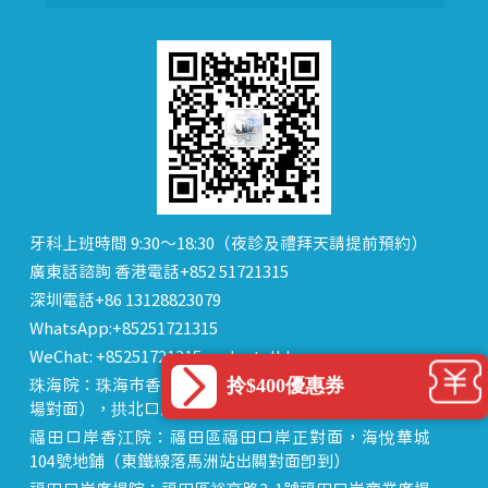
牙科上班時間 9:30～18:30（夜診及禮拜天請提前預約）
廣東話諮詢 香港電話+852 51721315
深圳電話+86 13128823079
WhatsApp:+85251721315
WeChat: +85251721315 or dentalhk
拎$400優惠券
珠海院：珠海市香洲區 拱北中建商業大廈 15樓（迎賓廣
場對面），拱北口岸步行8分鐘直達
福田口岸香江院：福田區福田口岸正對面，海悅華城
104號地鋪（東鐵線落馬洲站出關對面即到）