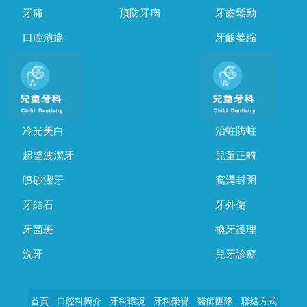
牙痛
預防牙病
牙齒鬆動
口腔潰瘍
牙齦萎縮
冷光美白
治蛀防蛀
超聲波潔牙
兒童正畸
噴砂潔牙
窩溝封閉
牙結石
牙外傷
牙菌斑
換牙護理
洗牙
兒牙診療
首頁
口腔科簡介
牙科環境
牙科榮譽
醫師團隊
聯絡方式