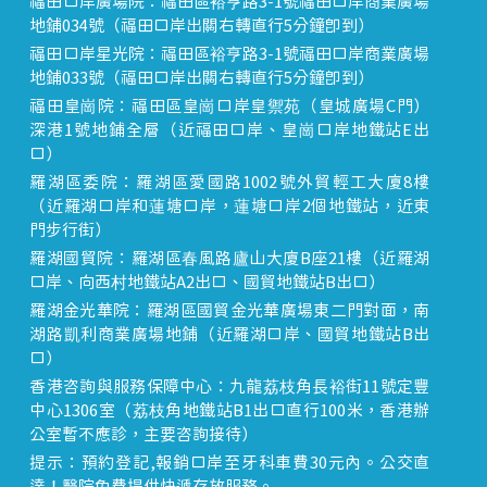
福田口岸廣場院：福田區裕亨路3-1號福田口岸商業廣場
地鋪034號（福田口岸出關右轉直行5分鐘即到）
福田口岸星光院：福田區裕亨路3-1號福田口岸商業廣場
地鋪033號（福田口岸出關右轉直行5分鐘即到）
福田皇崗院：福田區皇崗口岸皇禦苑（皇城廣場C門）
深港1號地鋪全層（近福田口岸、皇崗口岸地鐵站E出
口）
羅湖區委院：羅湖區愛國路1002號外貿輕工大廈8樓
（近羅湖口岸和蓮塘口岸，蓮塘口岸2個地鐵站，近東
門步行街）
羅湖國貿院：羅湖區春風路廬山大廈B座21樓（近羅湖
口岸、向西村地鐵站A2出口、國貿地鐵站B出口）
羅湖金光華院：羅湖區國貿金光華廣場東二門對面，南
湖路凱利商業廣場地鋪（近羅湖口岸、國貿地鐵站B出
口）
香港咨詢與服務保障中心：九龍荔枝角長裕街11號定豐
中心1306室（荔枝角地鐵站B1出口直行100米，香港辦
公室暫不應診，主要咨詢接待）
提示：預約登記,報銷口岸至牙科車費30元內。公交直