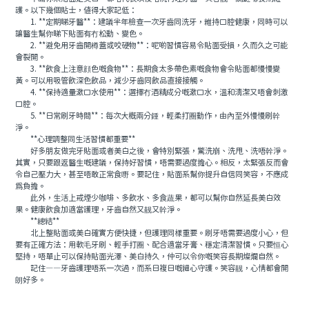
護。以下幾個貼士，值得大家記低：
1. **定期睇牙醫**：建議半年檢查一次牙齒同洗牙，維持口腔健康，同時可以
讓醫生幫你睇下貼面有冇松動、變色。
2. **避免用牙齒開樽蓋或咬硬物**：呢啲習慣容易令貼面受損，久而久之可能
會裂開。
3. **飲食上注意顔色嘅食物**：長期食太多帶色素嘅食物會令貼面都慢慢變
黃。可以用吸管飲深色飲品，減少牙齒同飲品直接接觸。
4. **保持適量漱口水使用**：選擇冇酒精成分嘅漱口水，溫和清潔又唔會刺激
口腔。
5. **日常刷牙時間**：每次大概兩分鍾，輕柔打圈動作，由內至外慢慢刷幹
淨。
**心理調整同生活習慣都重要**
好多朋友做完牙貼面或者美白之後，會特別緊張，驚洗崩、洗甩、洗唔幹淨。
其實，只要跟返醫生嘅建議，保持好習慣，唔需要過度擔心。相反，太緊張反而會
令自己壓力大，甚至唔敢正常食嘢。要記住，貼面系幫你提升自信同笑容，不應成
爲負擔。
此外，生活上戒煙少咖啡、多飲水、多食蔬果，都可以幫你自然延長美白效
果。健康飲食加適當護理，牙齒自然又靓又幹淨。
**總結**
北上整貼面或美白確實方便快捷，但護理同樣重要。刷牙唔需要過度小心，但
要有正確方法：用軟毛牙刷、輕手打圈、配合適當牙膏、穩定清潔習慣。只要恒心
堅持，唔單止可以保持貼面光澤、美白持久，仲可以令你嘅笑容長期燦爛自然。
記住——牙齒護理唔系一次過，而系日複日嘅細心守護。笑容靓，心情都會開
朗好多。