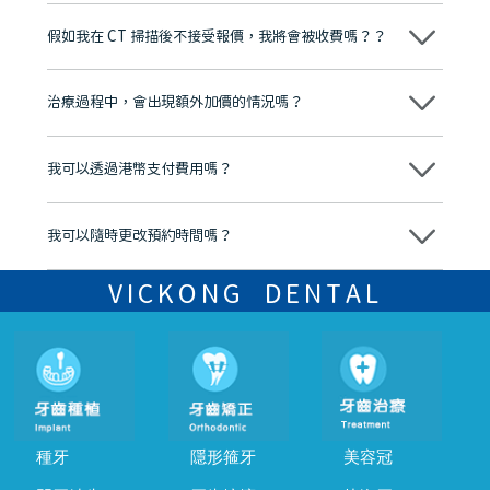
維港口腔踐行「醫道濟世」的大學校訓，各分院匯聚來自香港、內地的
博士碩士高資歷牙醫，十七年穩定開診。榮獲「2024香港企業領袖品
假如我在 CT 掃描後不接受報價，我將會被收費嗎？？
牌」、「2025香港企業領袖品牌」，是諾貝爾種植系統全球放心植牙中
心，香港新城電台與廣東衛視推薦品牌
不會！只要未開始實際服務之前，你不會被收取任何費用。
至今已服務超過三十個國家和地區的顧客，受到粵港澳大灣區及周邊城
市市民極高的口碑評價及信任推薦 珠海、深圳設有八大分院，香港亦設
治療過程中，會出現額外加價的情況嗎？
有咨詢及服務保障中心，有任何問題都可以隨時預約免費咨詢，讓人十
分放心
不會，治療前我們會詳細說明治療方案及對應的價錢，顧客同意並簽字
後，我們才會正式進行診療服務
我可以透過港幣支付費用嗎？
可以。維港口腔會按照當日匯率轉算收取費用，而匯率會及時告知客人
我可以隨時更改預約時間嗎？
可以，請盡早通過wechat或whatsapp聯絡我們，告知我們你原本預約
的時間及資料，並且重新預約的日期及時段
VICKONG DENTAL
種牙
隱形箍牙
美容冠