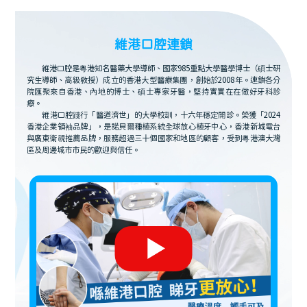
維港口腔連鎖
維港口腔是粵港知名醫藥大學導師、國家985重點大學醫學博士（碩士研
究生導師、高級教授）成立的香港大型醫療集團，創始於2008年。連鎖各分
院匯聚來自香港、內地的博士、碩士專家牙醫，堅持實實在在做好牙科診
療。
維港口腔踐行「醫道濟世」的大學校訓，十六年穩定開診。榮獲「2024
香港企業領袖品牌」，是諾貝爾種植系統全球放心植牙中心，香港新城電台
與廣東衛視推薦品牌，服務超過三十個國家和地區的顧客，受到粵港澳大灣
區及周邊城市市民的歡迎與信任。