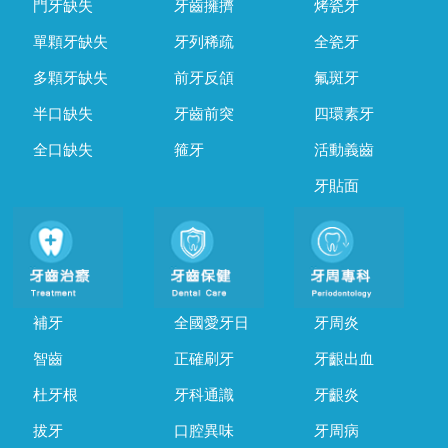
門牙缺失
牙齒擁擠
烤瓷牙
單顆牙缺失
牙列稀疏
全瓷牙
多顆牙缺失
前牙反頜
氟斑牙
半口缺失
牙齒前突
四環素牙
全口缺失
箍牙
活動義齒
牙貼面
補牙
全國愛牙日
牙周炎
智齒
正確刷牙
牙齦出血
杜牙根
牙科通識
牙齦炎
拔牙
口腔異味
牙周病