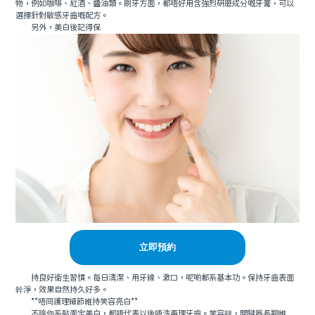
物，例如咖啡、紅酒、醬油類。刷牙方面，都唔好用含強烈研磨成分嘅牙膏，可以
選擇針對敏感牙齒嘅配方。
另外，美白後記得保
立即預約
持良好衛生習慣。每日清潔、用牙線、漱口，呢啲都系基本功。保持牙齒表面
幹淨，效果自然持久好多。
**唔同護理細節維持笑容亮白**
不論你系貼面定美白，都唔代表以後唔洗再理牙齒。笑容靓，關鍵喺長期維