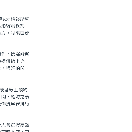
嘅牙科診所網
點形容服務態
地方，咁來回都
作。選擇診所
會提供線上咨
乜。唔好怕問，
或者線上預約
時間，確認之後
便你提早安排行
人會選擇高鐵