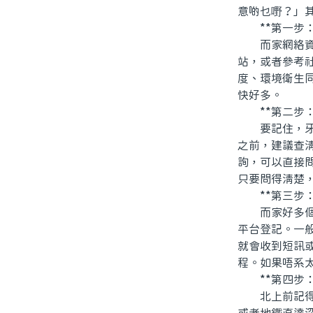
意啲乜嘢？」
**第一步：
而家網絡資訊
站，或者參考
度、環境衛生
快好多。
**第二步：
要記住，牙齒
之前，建議查
詢，可以直接
只要問得清楚
**第三步：
而家好多個內
平台登記。一
就會收到短訊
程。如果唔系
**第四步：
北上前記得核