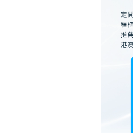
定
種
推
港