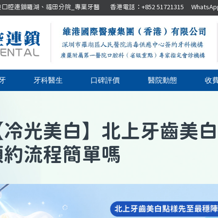
腔連鎖羅湖、福田分院_專業牙醫 香港電話：+852 51721315 WhatsApp：+8
牙
牙科醫生
口碑評價
醫院動態
收
【
冷光美白
】
北上牙齒美白
預約流程簡單嗎