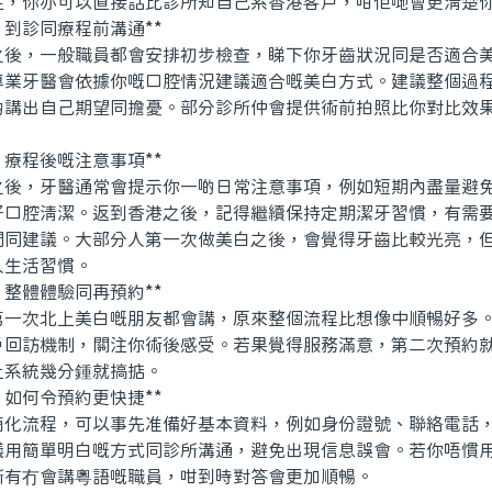
你亦可以直接話比診所知自己系香港客戶，咁佢哋會更清楚你
到診同療程前溝通**
，一般職員都會安排初步檢查，睇下你牙齒狀況同是否適合美
專業牙醫會依據你嘅口腔情況建議適合嘅美白方式。建議整個過
啲講出自己期望同擔憂。部分診所仲會提供術前拍照比你對比效
。
療程後嘅注意事項**
，牙醫通常會提示你一啲日常注意事項，例如短期內盡量避免
好口腔清潔。返到香港之後，記得繼續保持定期潔牙習慣，有需
間同建議。大部分人第一次做美白之後，會覺得牙齒比較光亮，
人生活習慣。
整體體驗同再預約**
次北上美白嘅朋友都會講，原來整個流程比想像中順暢好多。
戶回訪機制，關注你術後感受。若果覺得服務滿意，第二次預約
上系統幾分鍾就搞掂。
如何令預約更快捷**
流程，可以事先准備好基本資料，例如身份證號、聯絡電話，
議用簡單明白嘅方式同診所溝通，避免出現信息誤會。若你唔慣
所有冇會講粵語嘅職員，咁到時對答會更加順暢。