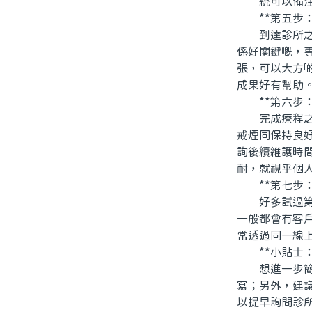
統可以備注，
**第五步：
到達診所之後
係好關鍵嘅，
張，可以大方
成果好有幫助
**第六步：
完成療程之後
戒煙同保持良
詢後續維護時
耐，就視乎個
**第七步：
好多試過第一
一般都會有客
常透過同一線
**小貼士：
想進一步簡化
寫；另外，建
以提早詢問診