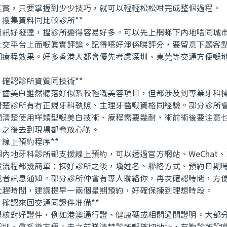
其實，只要掌握到少少技巧，就可以輕輕松松咁完成整個過程。
搜集資料同比較診所**
好發達，搵診所變得容易好多。可以先上網睇下內地唔同城市
社交平台上面嘅真實評論。記得唔好淨係睇評分，要留意下顧客
同療程效果。好多香港人都會優先考慮深圳、東莞等交通方便嘅
確認診所資質同技術**
美白雖然聽落好似系較輕嘅美容項目，但都涉及到專業牙科操
清楚診所有冇正規牙科執照、主理牙醫嘅資格同經驗。部分診所
問清楚使用咩類型嘅美白技術、療程需要幾耐、術前術後要注意
，之後去到現場都會放心啲。
線上預約程序**
地牙科診所都支援線上預約，可以透過官方網站、WeChat、
般流程都幾簡單：揀好診所之後，填姓名、聯絡方式、預約日期
或者訊息通知。部分診所仲會有專人聯絡你，再次確認時間，方
太趕時間，建議提早一兩個星期預約，好確保揀到理想時段。
確認來回交通同證件准備**
對好證件，例如港澳通行證、健康碼或相關過關證明。大部分