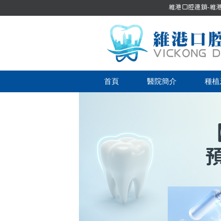
維港口腔連鎖-維港口
首頁
醫院簡介
種植