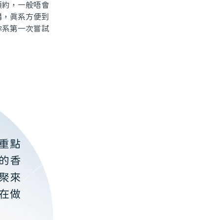
約，一般唔會
講，真系方便到
你系第一次嘗試
重點
的香
聚來
在做