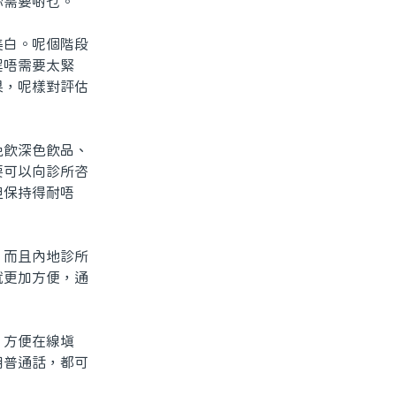
需要啲乜。
白。呢個階段
程唔需要太緊
果，呢樣對評估
飲深色飲品、
要可以向診所咨
但保持得耐唔
而且內地診所
就更加方便，通
方便在線填
用普通話，都可