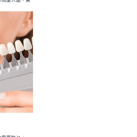
喺商廈入面，第