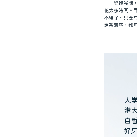
總體嚟講，北
花太多時間。
不得了。只要
定系舊客，都
大
港
自
好