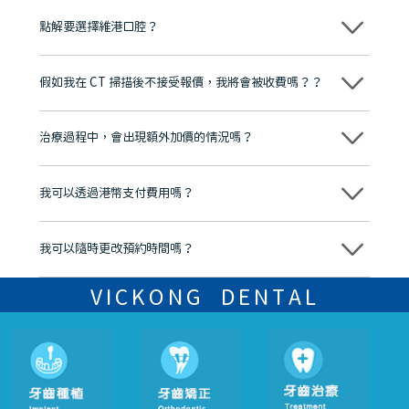
點解要選擇維港口腔？
維港口腔踐行「醫道濟世」的大學校訓，各分院匯聚來自香港、內地的
博士碩士高資歷牙醫，十七年穩定開診。榮獲「2024香港企業領袖品
假如我在 CT 掃描後不接受報價，我將會被收費嗎？？
牌」、「2025香港企業領袖品牌」，是諾貝爾種植系統全球放心植牙中
心，香港新城電台與廣東衛視推薦品牌
不會！只要未開始實際服務之前，你不會被收取任何費用。
至今已服務超過三十個國家和地區的顧客，受到粵港澳大灣區及周邊城
市市民極高的口碑評價及信任推薦 珠海、深圳設有八大分院，香港亦設
治療過程中，會出現額外加價的情況嗎？
有咨詢及服務保障中心，有任何問題都可以隨時預約免費咨詢，讓人十
分放心
不會，治療前我們會詳細說明治療方案及對應的價錢，顧客同意並簽字
後，我們才會正式進行診療服務
我可以透過港幣支付費用嗎？
可以。維港口腔會按照當日匯率轉算收取費用，而匯率會及時告知客人
我可以隨時更改預約時間嗎？
可以，請盡早通過wechat或whatsapp聯絡我們，告知我們你原本預約
的時間及資料，並且重新預約的日期及時段
VICKONG DENTAL