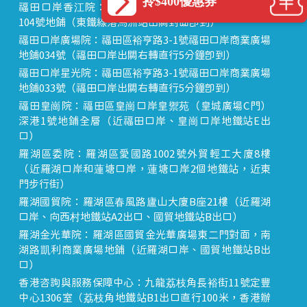
拎$400優惠券
福田口岸香江院：福田區福田口岸正對面，海悅華城
104號地鋪（東鐵線落馬洲站出關對面即到）
福田口岸廣場院：福田區裕亨路3-1號福田口岸商業廣場
地鋪034號（福田口岸出關右轉直行5分鐘即到）
福田口岸星光院：福田區裕亨路3-1號福田口岸商業廣場
地鋪033號（福田口岸出關右轉直行5分鐘即到）
福田皇崗院：福田區皇崗口岸皇禦苑（皇城廣場C門）
深港1號地鋪全層（近福田口岸、皇崗口岸地鐵站E出
口）
羅湖區委院：羅湖區愛國路1002號外貿輕工大廈8樓
（近羅湖口岸和蓮塘口岸，蓮塘口岸2個地鐵站，近東
門步行街）
羅湖國貿院：羅湖區春風路廬山大廈B座21樓（近羅湖
口岸、向西村地鐵站A2出口、國貿地鐵站B出口）
羅湖金光華院：羅湖區國貿金光華廣場東二門對面，南
湖路凱利商業廣場地鋪（近羅湖口岸、國貿地鐵站B出
口）
香港咨詢與服務保障中心：九龍荔枝角長裕街11號定豐
中心1306室（荔枝角地鐵站B1出口直行100米，香港辦