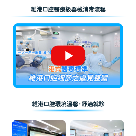
維港口腔醫療級器械消毒流程
維港口腔環境溫馨·舒適就診