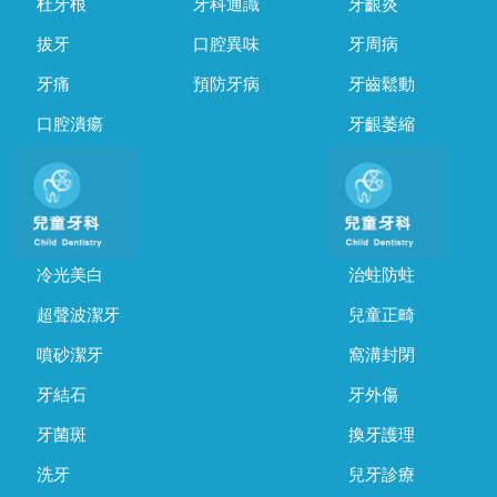
杜牙根
牙科通識
牙齦炎
拔牙
口腔異味
牙周病
牙痛
預防牙病
牙齒鬆動
口腔潰瘍
牙齦萎縮
冷光美白
治蛀防蛀
超聲波潔牙
兒童正畸
噴砂潔牙
窩溝封閉
牙結石
牙外傷
牙菌斑
換牙護理
洗牙
兒牙診療