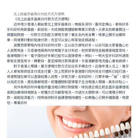
北上皓齒牙齒美白付款方式方便嗎
《北上皓齒牙齒美白付款方式方便嗎》
近年唔少香港人都鍾意北上做牙齒美白，無論系深圳、廣州定佛山，都有好多
牙科診所用新儀器、新技術，令成個服務體驗都專業又舒適。大家去到都會關注一
個重點問題——付款方式到底方便唔方便？畢竟去內地消費，唔單止關乎治療效
果，同樣要計劃好點樣付款，先至可以安心咁享受成個過程。
其實而家要喺內地牙科診所付款，比以前方便咗好多。以前可能大家會擔心冇
人民幣現金，又或者唔識用內地嘅電子支付系統，但依家兩地金融連接程度高咗，
香港嘅銀行卡、電子錢包好多都已經可以直接使用。例如，一啲大型牙科診所通常
都有支援信用卡、轉數快、甚至掃碼付款等選項，令香港顧客唔洗擔心會有麻煩。
對于香港人嚟講，最方便嘅付款方式往往系手機支付。近幾年港人北上，幾乎
人人都有裝微信支付或支付寶，加上而家好多香港銀行同內地支付體系已經打通，
用港幣錢包都可以直接結算人民幣，非常方便。去到診所，只要手機一“嘟”，就可
以完成交易，連找換都唔使。呢種體驗對習慣電子生活嘅港人嚟講，真系好貼心。
另外有啲診所仲會提供靈活嘅分期付款服務，特別適合做比較全面牙齒護理或
長期治療項目嘅朋友。呢種方式令顧客唔洗一次過付大額款項，可以慢慢分期付
款，減輕經濟壓力，同時保持對牙齒護理嘅持續性。如果擔心分期手續複雜，唔使
怕，專業診所