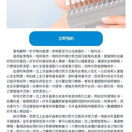
立即預約
會有顧問一步步幫你處理，有啲甚至可以在線簽約，一氣呵成。
值得留意嘅系，唔同城市、唔同診所嘅付款流程可能略有差異，建議預約前最
好同診所確認。好多診所會設有港人專線，客服可以講廣東話，溝通完全無障礙。
只要提前問清楚，有冇支援香港銀行卡或者電子錢包，到時付款就順暢得多。
從便利角度睇，北上牙齒美白嘅付款方式真系愈嚟愈人性化。以前有啲人會擔
心安全問題，例如線上支付會唔會有風險、資料會唔會外泄，但依家內地支付系統
已經非常成熟。無論系微信支付、支付寶定銀行轉賬，都有多重驗證同保險機制，
安全系數相當高。如果你系第一次使用，建議先喺熟悉平台試一試小額交易，等自
己掌握操作流程，自然更安心。
除咗付款方便，北上做牙齒美白本身仲有其他吸引之處，例如診所環境幹淨、
設備先進、服務態度好。好多牙醫團隊都會用國際認證材料同技術，效果自然、亮
白度均勻，而且療程後仲會提供保養建議，令牙齒長期保持健康亮白。整體體驗令
好多港人都話值。
綜合嚟講，而家北上皓齒牙齒美白嘅付款方式真系非常方便。唔論你系喜歡用
手機掃碼，定系習慣用信用卡付款，都可以輕松搞掂。加上服務態度貼心，溝通無
障礙，整個過程由預約到付款都順暢無壓力。只要你提前准備好最適合自己嘅付款
工具，就可以安心享受一次專業又舒適嘅牙齒美白體驗，笑容同自信自然都會更燦