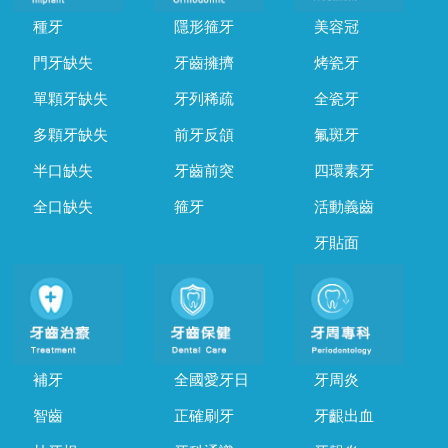
種牙
隱形箍牙
美容冠
門牙缺失
牙齒擁擠
烤瓷牙
單顆牙缺失
牙列稀疏
全瓷牙
多顆牙缺失
前牙反頜
氟斑牙
半口缺失
牙齒前突
四環素牙
全口缺失
箍牙
活動義齒
牙貼面
補牙
全國愛牙日
牙周炎
智齒
正確刷牙
牙齦出血