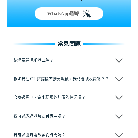
WhatsApp聯絡
常見問題
點解要選擇維港口腔？
維港口腔踐行「醫道濟世」的大學校訓，各分院匯聚來自香港、內地的
博士碩士高資歷牙醫，十七年穩定開診。榮獲「2024香港企業領袖品
假如我在 CT 掃描後不接受報價，我將會被收費嗎？？
牌」、「2025香港企業領袖品牌」，是諾貝爾種植系統全球放心植牙中
心，香港新城電台與廣東衛視推薦品牌
不會！只要未開始實際服務之前，你不會被收取任何費用。
至今已服務超過三十個國家和地區的顧客，受到粵港澳大灣區及周邊城
市市民極高的口碑評價及信任推薦 珠海、深圳設有八大分院，香港亦設
治療過程中，會出現額外加價的情況嗎？
有咨詢及服務保障中心，有任何問題都可以隨時預約免費咨詢，讓人十
分放心
不會，治療前我們會詳細說明治療方案及對應的價錢，顧客同意並簽字
後，我們才會正式進行診療服務
我可以透過港幣支付費用嗎？
可以。維港口腔會按照當日匯率轉算收取費用，而匯率會及時告知客人
我可以隨時更改預約時間嗎？