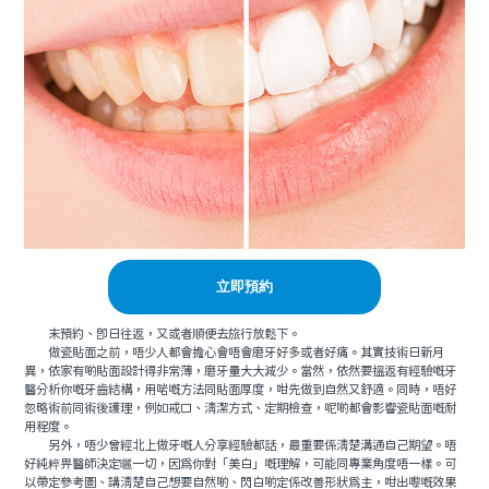
立即預約
末預約、即日往返，又或者順便去旅行放鬆下。
做瓷貼面之前，唔少人都會擔心會唔會磨牙好多或者好痛。其實技術日新月
異，依家有啲貼面設計得非常薄，磨牙量大大減少。當然，依然要搵返有經驗嘅牙
醫分析你嘅牙齒結構，用啱嘅方法同貼面厚度，咁先做到自然又舒適。同時，唔好
忽略術前同術後護理，例如戒口、清潔方式、定期檢查，呢啲都會影響瓷貼面嘅耐
用程度。
另外，唔少曾經北上做牙嘅人分享經驗都話，最重要係清楚溝通自己期望。唔
好純粹畀醫師決定曬一切，因為你對「美白」嘅理解，可能同專業角度唔一樣。可
以帶定參考圖、講清楚自己想要自然啲、閃白啲定係改善形狀為主，咁出嚟嘅效果