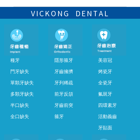
可以，請盡早通過wechat或whatsapp聯絡我們，告知我們你原本預約
的時間及資料，並且重新預約的日期及時段
VICKONG DENTAL
種牙
隱形箍牙
美容冠
門牙缺失
牙齒擁擠
烤瓷牙
單顆牙缺失
牙列稀疏
全瓷牙
多顆牙缺失
前牙反頜
氟斑牙
半口缺失
牙齒前突
四環素牙
全口缺失
箍牙
活動義齒
牙貼面