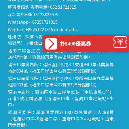
廣東話諮詢 香港電話+852 51721315
深圳電話+86 13128823079
WhatsApp:+85251721315
WeChat: +85251721315 or dentalhk
珠海院：珠海市香洲區 拱北中建商業大廈 15樓（迎賓廣
拎$400優惠券
場對面），拱北口岸步行8分鐘直達
福田口岸香江院：福田區福田口岸正對面，海悅華城
104號地鋪（東鐵線落馬洲站出關對面即到）
福田口岸廣場院：福田區裕亨路3-1號福田口岸商業廣場
地鋪034號（福田口岸出關右轉直行5分鐘即到）
福田口岸星光院：福田區裕亨路3-1號福田口岸商業廣場
地鋪033號（福田口岸出關右轉直行5分鐘即到）
福田皇崗院：福田區皇崗口岸皇禦苑（皇城廣場C門）
深港1號地鋪全層（近福田口岸、皇崗口岸地鐵站E出
口）
羅湖區委院：羅湖區愛國路1002號外貿輕工大廈8樓
（近羅湖口岸和蓮塘口岸，蓮塘口岸2個地鐵站，近東
門步行街）