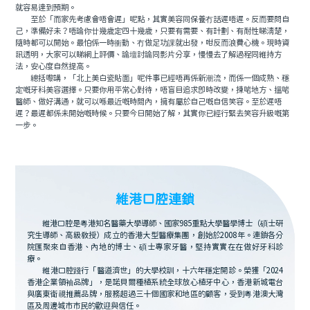
就容易達到預期。
至於「而家先考慮會唔會遲」呢點，其實美容同保養冇話遲唔遲。反而要問自
己，準備好未？唔論你廿幾歲定四十幾歲，只要有需要、有計劃、有耐性睇清楚，
隨時都可以開始。最怕係一時衝動、冇做足功課就出發，咁反而浪費心機。現時資
訊透明，大家可以睇網上評價、論壇討論同影片分享，慢慢去了解過程同維持方
法，安心度自然提高。
總括嚟講，「北上美白瓷貼面」呢件事已經唔再係新潮流，而係一個成熟、穩
定嘅牙科美容選擇。只要你用平常心對待，唔盲目追求即時改變，揀啱地方、搵啱
醫師、做好溝通，就可以喺最近嘅時間內，擁有屬於自己嘅自信笑容。至於遲唔
遲？最遲都係未開始嘅時候。只要今日開始了解，其實你已經行緊去笑容升級嘅第
一步。
維港口腔連鎖
維港口腔是粵港知名醫藥大學導師、國家985重點大學醫學博士（碩士研
究生導師、高級教授）成立的香港大型醫療集團，創始於2008年。連鎖各分
院匯聚來自香港、內地的博士、碩士專家牙醫，堅持實實在在做好牙科診
療。
維港口腔踐行「醫道濟世」的大學校訓，十六年穩定開診。榮獲「2024
香港企業領袖品牌」，是諾貝爾種植系統全球放心植牙中心，香港新城電台
與廣東衛視推薦品牌，服務超過三十個國家和地區的顧客，受到粵港澳大灣
區及周邊城市市民的歡迎與信任。