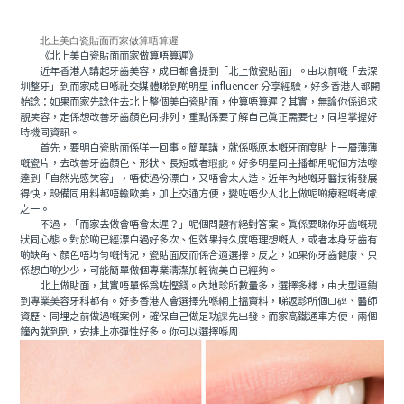
北上美白瓷貼面而家做算唔算遲
《北上美白瓷貼面而家做算唔算遲》
近年香港人講起牙齒美容，成日都會提到「北上做瓷貼面」。由以前嘅「去深
圳整牙」到而家成日喺社交媒體睇到啲明星 influencer 分享經驗，好多香港人都開
始諗：如果而家先諗住去北上整個美白瓷貼面，仲算唔算遲？其實，無論你係追求
靚笑容，定係想改善牙齒顏色同排列，重點係要了解自己真正需要乜，同埋掌握好
時機同資訊。
首先，要明白瓷貼面係咩一回事。簡單講，就係喺原本嘅牙面度貼上一層薄薄
嘅瓷片，去改善牙齒顏色、形狀、長短或者瑕疵。好多明星同主播都用呢個方法嚟
達到「自然光感笑容」，唔使過份漂白，又唔會太人造。近年內地嘅牙醫技術發展
得快，設備同用料都唔輸歐美，加上交通方便，變咗唔少人北上做呢啲療程嘅考慮
之一。
不過，「而家去做會唔會太遲？」呢個問題冇絕對答案。真係要睇你牙齒嘅現
狀同心態。對於啲已經漂白過好多次、但效果持久度唔理想嘅人，或者本身牙齒有
啲缺角、顏色唔均勻嘅情況，瓷貼面反而係合適選擇。反之，如果你牙齒健康、只
係想白啲少少，可能簡單做個專業清潔加輕微美白已經夠。
北上做貼面，其實唔單係為咗慳錢。內地診所數量多，選擇多樣，由大型連鎖
到專業美容牙科都有。好多香港人會選擇先喺網上搵資料，睇返診所個口碑、醫師
資歷、同埋之前做過嘅案例，確保自己做足功課先出發。而家高鐵通車方便，兩個
鐘內就到到，安排上亦彈性好多。你可以選擇喺周