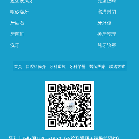
超聲波潔牙
兒童正畸
噴砂潔牙
窩溝封閉
牙結石
牙外傷
牙菌斑
換牙護理
洗牙
兒牙診療
首頁
口腔科簡介
牙科環境
牙科榮譽
醫師團隊
聯絡方式
牙科上班時間 9:30～18:30（夜診及禮拜天請提前預約）