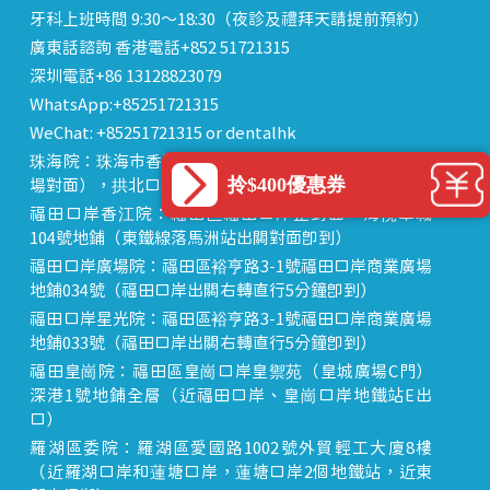
牙科上班時間 9:30～18:30（夜診及禮拜天請提前預約）
廣東話諮詢 香港電話+852 51721315
深圳電話+86 13128823079
WhatsApp:+85251721315
WeChat: +85251721315 or dentalhk
珠海院：珠海市香洲區 拱北中建商業大廈 15樓（迎賓廣
拎$400優惠券
場對面），拱北口岸步行8分鐘直達
福田口岸香江院：福田區福田口岸正對面，海悅華城
104號地鋪（東鐵線落馬洲站出關對面即到）
福田口岸廣場院：福田區裕亨路3-1號福田口岸商業廣場
地鋪034號（福田口岸出關右轉直行5分鐘即到）
福田口岸星光院：福田區裕亨路3-1號福田口岸商業廣場
地鋪033號（福田口岸出關右轉直行5分鐘即到）
福田皇崗院：福田區皇崗口岸皇禦苑（皇城廣場C門）
深港1號地鋪全層（近福田口岸、皇崗口岸地鐵站E出
口）
羅湖區委院：羅湖區愛國路1002號外貿輕工大廈8樓
（近羅湖口岸和蓮塘口岸，蓮塘口岸2個地鐵站，近東