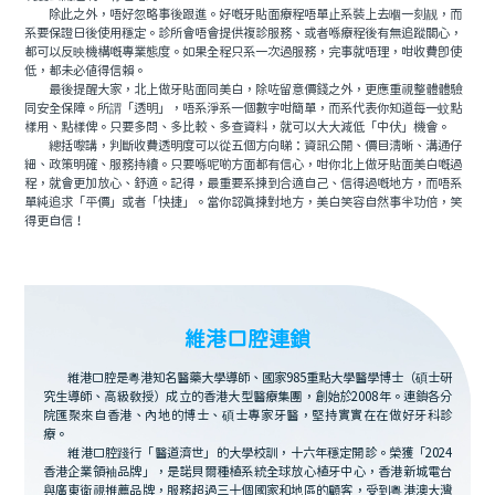
除此之外，唔好忽略事後跟進。好嘅牙貼面療程唔單止系裝上去嗰一刻靓，而
系要保證日後使用穩定。診所會唔會提供複診服務、或者喺療程後有無追蹤關心，
都可以反映機構嘅專業態度。如果全程只系一次過服務，完事就唔理，咁收費即使
低，都未必值得信賴。
最後提醒大家，北上做牙貼面同美白，除咗留意價錢之外，更應重視整體體驗
同安全保障。所謂「透明」，唔系淨系一個數字咁簡單，而系代表你知道每一蚊點
樣用、點樣俾。只要多問、多比較、多查資料，就可以大大減低「中伏」機會。
總括嚟講，判斷收費透明度可以從五個方向睇：資訊公開、價目清晰、溝通仔
細、政策明確、服務持續。只要喺呢啲方面都有信心，咁你北上做牙貼面美白嘅過
程，就會更加放心、舒適。記得，最重要系揀到合適自己、信得過嘅地方，而唔系
單純追求「平價」或者「快捷」。當你認真揀對地方，美白笑容自然事半功倍，笑
得更自信！
維港口腔連鎖
維港口腔是粵港知名醫藥大學導師、國家985重點大學醫學博士（碩士研
究生導師、高級教授）成立的香港大型醫療集團，創始於2008年。連鎖各分
院匯聚來自香港、內地的博士、碩士專家牙醫，堅持實實在在做好牙科診
療。
維港口腔踐行「醫道濟世」的大學校訓，十六年穩定開診。榮獲「2024
香港企業領袖品牌」，是諾貝爾種植系統全球放心植牙中心，香港新城電台
與廣東衛視推薦品牌，服務超過三十個國家和地區的顧客，受到粵港澳大灣