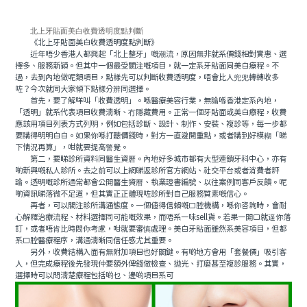
北上牙貼面美白收費透明度點判斷
《北上牙貼面美白收費透明度點判斷》
近年唔少香港人都興起「北上整牙」嘅潮流，原因無非就系價錢相對實惠、選
擇多、服務新穎。但其中一個最受關注嘅項目，就一定系牙貼面同美白療程。不
過，去到內地做呢類項目，點樣先可以判斷收費透明度，唔會比人兜兜轉轉收多
咗？今次就同大家傾下點樣分辨同選擇。
首先，要了解咩叫「收費透明」。喺醫療美容行業，無論喺香港定系內地，
「透明」就系代表項目收費清晰、冇隱藏費用。正常一個牙貼面或美白療程，收費
應該用項目列表方式列明，例如包括診斷、設計、制作、安裝、複診等，每一步都
要講得明明白白。如果你喺打聽價錢時，對方一直避開重點，或者講到好模糊「睇
下情況再算」，咁就要提高警覺。
第二，要睇診所資料同醫生資曆。內地好多城市都有大型連鎖牙科中心，亦有
啲新興嘅私人診所。去之前可以上網睇返診所官方網站、社交平台或者消費者評
論。透明嘅診所通常都會公開醫生資曆、執業證書編號、以往案例同客戶反饋。呢
啲資訊睇落微不足道，但其實正正體現咗診所對自己服務質素嘅信心。
再者，可以關注診所溝通態度。一個值得信賴嘅口腔機構，喺你咨詢時，會耐
心解釋治療流程、材料選擇同可能嘅效果，而唔系一味sell貨。若果一開口就逼你落
訂，或者唔肯比時間你考慮，咁就要審慎處理。美白牙貼面雖然系美容項目，但都
系口腔醫療程序，溝通清晰同信任感尤其重要。
另外，收費結構入面有無附加項目也好關鍵。有啲地方會用「套餐價」吸引客
人，但完成療程後先發現仲要額外俾錢做檢查、抛光、打磨甚至複診服務。其實，
選擇時可以問清楚療程包括啲乜、邊啲項目系可