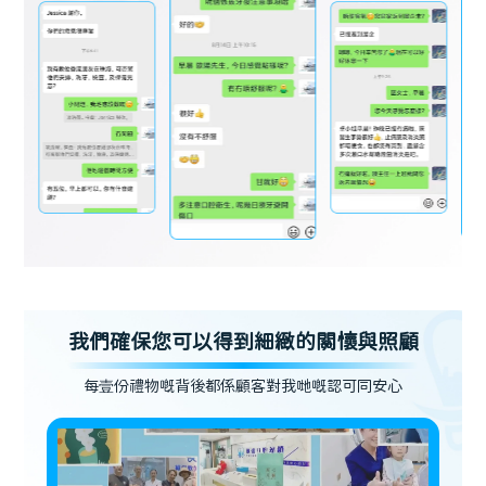
我們確保您可以得到細緻的關懷與照顧
每壹份禮物嘅背後都係顧客對我哋嘅認可同安心