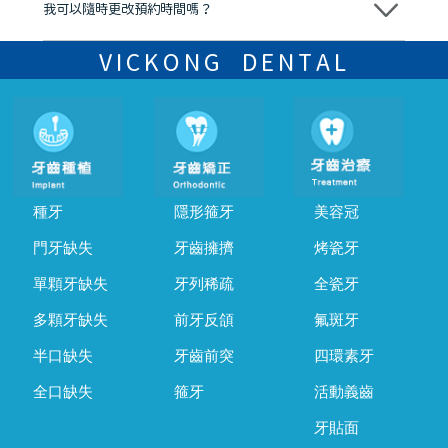
我可以隨時更改預約時間嗎？
可以，請盡早通過wechat或whatsapp聯絡我們，告知我們你原本預約
的時間及資料，並且重新預約的日期及時段
VICKONG DENTAL
種牙
隱形箍牙
美容冠
門牙缺失
牙齒擁擠
烤瓷牙
單顆牙缺失
牙列稀疏
全瓷牙
多顆牙缺失
前牙反頜
氟斑牙
半口缺失
牙齒前突
四環素牙
全口缺失
箍牙
活動義齒
牙貼面