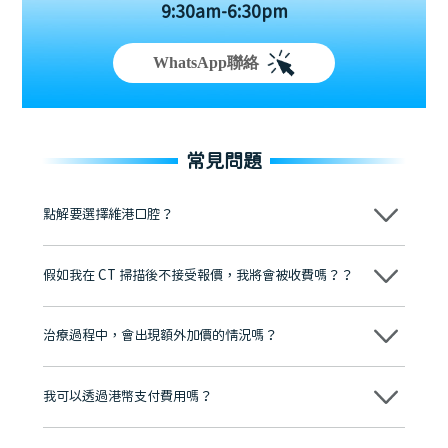
9:30am-6:30pm
WhatsApp聯絡
常見問題
點解要選擇維港口腔？
維港口腔踐行「醫道濟世」的大學校訓，各分院匯聚來自香港、內地的
博士碩士高資歷牙醫，十七年穩定開診。榮獲「2024香港企業領袖品
假如我在 CT 掃描後不接受報價，我將會被收費嗎？？
牌」、「2025香港企業領袖品牌」，是諾貝爾種植系統全球放心植牙中
心，香港新城電台與廣東衛視推薦品牌
不會！只要未開始實際服務之前，你不會被收取任何費用。
至今已服務超過三十個國家和地區的顧客，受到粵港澳大灣區及周邊城
市市民極高的口碑評價及信任推薦 珠海、深圳設有八大分院，香港亦設
治療過程中，會出現額外加價的情況嗎？
有咨詢及服務保障中心，有任何問題都可以隨時預約免費咨詢，讓人十
分放心
不會，治療前我們會詳細說明治療方案及對應的價錢，顧客同意並簽字
後，我們才會正式進行診療服務
我可以透過港幣支付費用嗎？
可以。維港口腔會按照當日匯率轉算收取費用，而匯率會及時告知客人