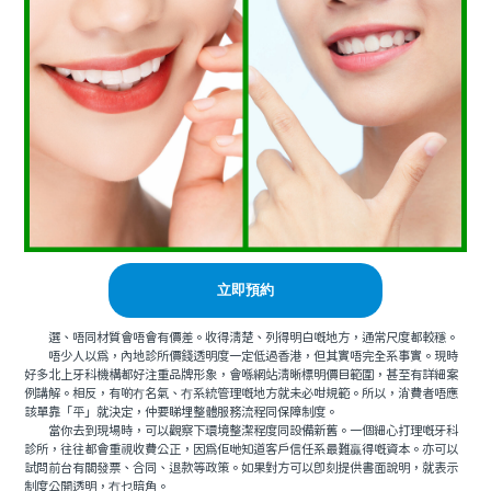
立即預約
選、唔同材質會唔會有價差。收得清楚、列得明白嘅地方，通常尺度都較穩。
唔少人以爲，內地診所價錢透明度一定低過香港，但其實唔完全系事實。現時
好多北上牙科機構都好注重品牌形象，會喺網站清晰標明價目範圍，甚至有詳細案
例講解。相反，有啲冇名氣、冇系統管理嘅地方就未必咁規範。所以，消費者唔應
該單靠「平」就決定，仲要睇埋整體服務流程同保障制度。
當你去到現場時，可以觀察下環境整潔程度同設備新舊。一個細心打理嘅牙科
診所，往往都會重視收費公正，因爲佢哋知道客戶信任系最難贏得嘅資本。亦可以
試問前台有關發票、合同、退款等政策。如果對方可以即刻提供書面說明，就表示
制度公開透明，冇乜暗角。