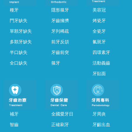
種牙
隱形箍牙
美容冠
門牙缺失
牙齒擁擠
烤瓷牙
單顆牙缺失
牙列稀疏
全瓷牙
多顆牙缺失
前牙反頜
氟斑牙
半口缺失
牙齒前突
四環素牙
全口缺失
箍牙
活動義齒
牙貼面
補牙
全國愛牙日
牙周炎
智齒
正確刷牙
牙齦出血