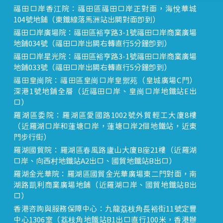
福田口岸香江院：福田區福田口岸正對面，海悅華城
104號地鋪（東鐵線落馬洲站出關對面即到）
福田口岸廣場院：福田區裕亨路3-1號福田口岸商業廣場
地鋪034號（福田口岸出關右轉直行5分鐘即到）
福田口岸星光院：福田區裕亨路3-1號福田口岸商業廣場
地鋪033號（福田口岸出關右轉直行5分鐘即到）
福田皇崗院：福田區皇崗口岸皇禦苑（皇城廣場C門）
深港1號地鋪全層（近福田口岸、皇崗口岸地鐵站E出
口）
羅湖區委院：羅湖區愛國路1002號外貿輕工大廈8樓
（近羅湖口岸和蓮塘口岸，蓮塘口岸2個地鐵站，近東
門步行街）
羅湖國貿院：羅湖區春風路廬山大廈B座21樓（近羅湖
口岸、向西村地鐵站A2出口、國貿地鐵站B出口）
羅湖金光華院：羅湖區國貿金光華廣場東二門對面，南
湖路凱利商業廣場地鋪（近羅湖口岸、國貿地鐵站B出
口）
香港咨詢與服務保障中心：九龍荔枝角長裕街11號定豐
中心1306室（荔枝角地鐵站B1出口直行100米，香港辦