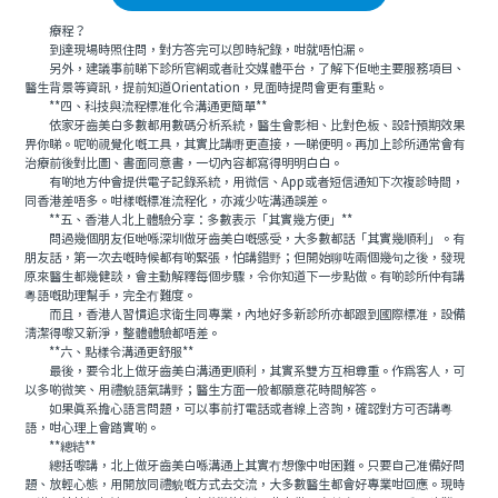
療程？
到達現場時照住問，對方答完可以即時紀錄，咁就唔怕漏。
另外，建議事前睇下診所官網或者社交媒體平台，了解下佢哋主要服務項目、
醫生背景等資訊，提前知道Orientation，見面時提問會更有重點。
**四、科技與流程標准化令溝通更簡單**
依家牙齒美白多數都用數碼分析系統，醫生會影相、比對色板、設計預期效果
畀你睇。呢啲視覺化嘅工具，其實比講嘢更直接，一睇便明。再加上診所通常會有
治療前後對比圖、書面同意書，一切內容都寫得明明白白。
有啲地方仲會提供電子記錄系統，用微信、App或者短信通知下次複診時間，
同香港差唔多。咁樣嘅標准流程化，亦減少咗溝通誤差。
**五、香港人北上體驗分享：多數表示「其實幾方便」**
問過幾個朋友佢哋喺深圳做牙齒美白嘅感受，大多數都話「其實幾順利」。有
朋友話，第一次去嘅時候都有啲緊張，怕講錯野；但開始聊咗兩個幾句之後，發現
原來醫生都幾健談，會主動解釋每個步驟，令你知道下一步點做。有啲診所仲有講
粵語嘅助理幫手，完全冇難度。
而且，香港人習慣追求衛生同專業，內地好多新診所亦都跟到國際標准，設備
清潔得嚟又新淨，整體體驗都唔差。
**六、點樣令溝通更舒服**
最後，要令北上做牙齒美白溝通更順利，其實系雙方互相尊重。作爲客人，可
以多啲微笑、用禮貌語氣講野；醫生方面一般都願意花時間解答。
如果真系擔心語言問題，可以事前打電話或者線上咨詢，確認對方可否講粵
語，咁心理上會踏實啲。
**總結**
總括嚟講，北上做牙齒美白喺溝通上其實冇想像中咁困難。只要自己准備好問
題、放輕心態，用開放同禮貌嘅方式去交流，大多數醫生都會好專業咁回應。現時