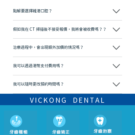
點解要選擇維港口腔？
維港口腔踐行「醫道濟世」的大學校訓，各分院匯聚來自香港、內地的
博士碩士高資歷牙醫，十七年穩定開診。榮獲「2024香港企業領袖品
假如我在 CT 掃描後不接受報價，我將會被收費嗎？？
牌」、「2025香港企業領袖品牌」，是諾貝爾種植系統全球放心植牙中
心，香港新城電台與廣東衛視推薦品牌
不會！只要未開始實際服務之前，你不會被收取任何費用。
至今已服務超過三十個國家和地區的顧客，受到粵港澳大灣區及周邊城
市市民極高的口碑評價及信任推薦 珠海、深圳設有八大分院，香港亦設
治療過程中，會出現額外加價的情況嗎？
有咨詢及服務保障中心，有任何問題都可以隨時預約免費咨詢，讓人十
分放心
不會，治療前我們會詳細說明治療方案及對應的價錢，顧客同意並簽字
後，我們才會正式進行診療服務
我可以透過港幣支付費用嗎？
可以。維港口腔會按照當日匯率轉算收取費用，而匯率會及時告知客人
我可以隨時更改預約時間嗎？
可以，請盡早通過wechat或whatsapp聯絡我們，告知我們你原本預約
的時間及資料，並且重新預約的日期及時段
VICKONG DENTAL