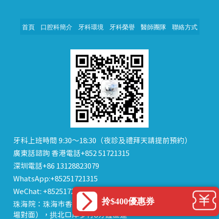
首頁
口腔科簡介
牙科環境
牙科榮譽
醫師團隊
聯絡方式
牙科上班時間 9:30～18:30（夜診及禮拜天請提前預約）
廣東話諮詢 香港電話+852 51721315
深圳電話+86 13128823079
WhatsApp:+85251721315
WeChat: +85251721315 or dentalhk
拎$400優惠券
珠海院：珠海市香洲區 拱北中建商業大廈 15樓（迎賓廣
場對面），拱北口岸步行8分鐘直達