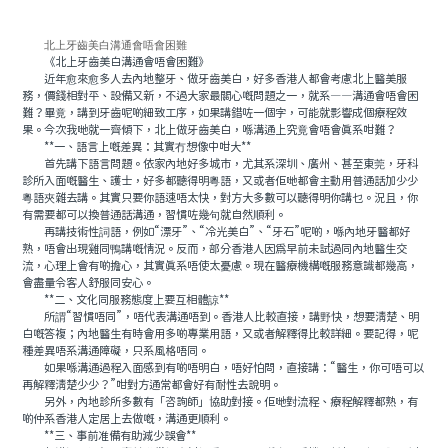
北上牙齒美白溝通會唔會困難
《北上牙齒美白溝通會唔會困難》
近年愈來愈多人去內地整牙、做牙齒美白，好多香港人都會考慮北上醫美服
務，價錢相對平、設備又新，不過大家最關心嘅問題之一，就系——溝通會唔會困
難？畢竟，講到牙齒呢啲細致工序，如果講錯咗一個字，可能就影響成個療程效
果。今次我哋就一齊傾下，北上做牙齒美白，喺溝通上究竟會唔會真系咁難？
**一、語言上嘅差異：其實冇想像中咁大**
首先講下語言問題。依家內地好多城市，尤其系深圳、廣州、甚至東莞，牙科
診所入面嘅醫生、護士，好多都聽得明粵語，又或者佢哋都會主動用普通話加少少
粵語夾雜去講。其實只要你語速唔太快，對方大多數可以聽得明你講乜。況且，你
有需要都可以換普通話溝通，習慣咗幾句就自然順利。
再講技術性詞語，例如“漂牙”、“冷光美白”、“牙石”呢啲，喺內地牙醫都好
熟，唔會出現雞同鴨講嘅情況。反而，部分香港人因爲早前未試過同內地醫生交
流，心理上會有啲擔心，其實真系唔使太憂慮。現在醫療機構嘅服務意識都幾高，
會盡量令客人舒服同安心。
**二、文化同服務態度上要互相體諒**
所謂“習慣唔同”，唔代表溝通唔到。香港人比較直接，講野快，想要清楚、明
白嘅答複；內地醫生有時會用多啲專業用語，又或者解釋得比較詳細。要記得，呢
種差異唔系溝通障礙，只系風格唔同。
如果喺溝通過程入面感到有啲唔明白，唔好怕問，直接講：“醫生，你可唔可以
再解釋清楚少少？”咁對方通常都會好有耐性去說明。
另外，內地診所多數有「咨詢師」協助對接。佢哋對流程、療程解釋都熟，有
啲仲系香港人定居上去做嘅，溝通更順利。
**三、事前准備有助減少誤會**