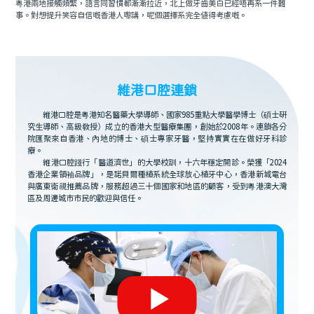
粵港兩地接觸頻繁，語言同習慣都漸漸拉近，北上做牙齒美白已經唔再系一件難
事。對想提升笑容自信嘅香港人嚟講，呢個選擇系完全值得考慮嘅。
維港口腔連鎖
維港口腔是粵港知名醫藥大學導師、國家985重點大學醫學博士（碩士研
究生導師、高級教授）成立的香港大型醫療集團，創始於2008年。連鎖各分
院匯聚來自香港、內地的博士、碩士專家牙醫，堅持實實在在做好牙科診
療。
維港口腔踐行「醫道濟世」的大學校訓，十六年穩定開診。榮獲「2024
香港企業領袖品牌」，是諾貝爾種植系統全球放心植牙中心，香港新城電台
與廣東衛視推薦品牌，服務超過三十個國家和地區的顧客，受到粵港澳大灣
區及周邊城市市民的歡迎與信任。