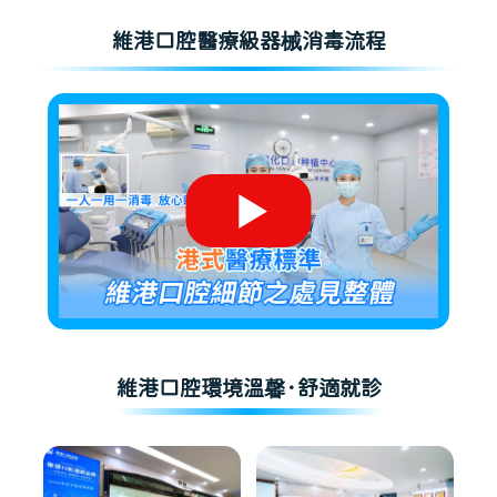
維港口腔醫療級器械消毒流程
維港口腔環境溫馨·舒適就診