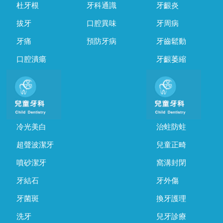
杜牙根
牙科通識
牙齦炎
拔牙
口腔異味
牙周病
牙痛
預防牙病
牙齒鬆動
口腔潰瘍
牙齦萎縮
冷光美白
治蛀防蛀
超聲波潔牙
兒童正畸
噴砂潔牙
窩溝封閉
牙結石
牙外傷
牙菌斑
換牙護理
洗牙
兒牙診療