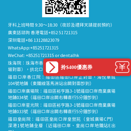
牙科上班時間 9:30～18:30（夜診及禮拜天請提前預約）
廣東話諮詢 香港電話+852 51721315
深圳電話+86 13128823079
WhatsApp:+85251721315
WeChat: +85251721315 or dentalhk
珠海院：珠海市香洲區 拱北中建商業大廈 15樓（迎賓廣
拎$400優惠券
場對面），拱北口岸步行8分鐘直達
福田口岸香江院：福田區福田口岸正對面，海悅華城
104號地鋪（東鐵線落馬洲站出關對面即到）
福田口岸廣場院：福田區裕亨路3-1號福田口岸商業廣場
地鋪034號（福田口岸出關右轉直行5分鐘即到）
福田口岸星光院：福田區裕亨路3-1號福田口岸商業廣場
地鋪033號（福田口岸出關右轉直行5分鐘即到）
福田皇崗院：福田區皇崗口岸皇禦苑（皇城廣場C門）
深港1號地鋪全層（近福田口岸、皇崗口岸地鐵站E出