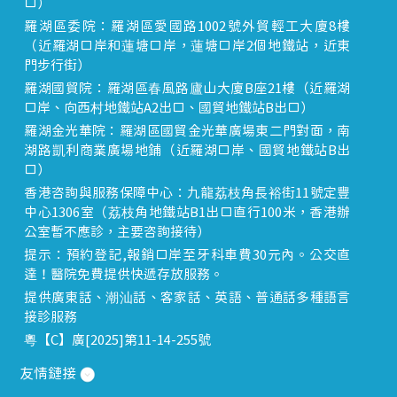
口）
羅湖區委院：羅湖區愛國路1002號外貿輕工大廈8樓
（近羅湖口岸和蓮塘口岸，蓮塘口岸2個地鐵站，近東
門步行街）
羅湖國貿院：羅湖區春風路廬山大廈B座21樓（近羅湖
口岸、向西村地鐵站A2出口、國貿地鐵站B出口）
羅湖金光華院：羅湖區國貿金光華廣場東二門對面，南
湖路凱利商業廣場地鋪（近羅湖口岸、國貿地鐵站B出
口）
香港咨詢與服務保障中心：九龍荔枝角長裕街11號定豐
中心1306室（荔枝角地鐵站B1出口直行100米，香港辦
公室暫不應診，主要咨詢接待）
提示：預約登記,報銷口岸至牙科車費30元內。公交直
達！醫院免費提供快遞存放服務。
提供廣東話、潮汕話、客家話、英語、普通話多種語言
接診服務
粵【C】廣[2025]第11-14-255號
友情鏈接