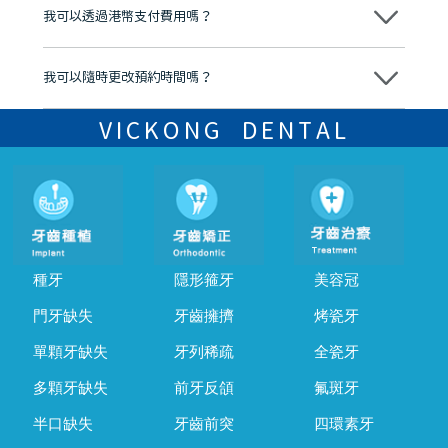
後，我們才會正式進行診療服務
我可以透過港幣支付費用嗎？
可以。維港口腔會按照當日匯率轉算收取費用，而匯率會及時告知客人
我可以隨時更改預約時間嗎？
可以，請盡早通過wechat或whatsapp聯絡我們，告知我們你原本預約
的時間及資料，並且重新預約的日期及時段
VICKONG DENTAL
種牙
隱形箍牙
美容冠
門牙缺失
牙齒擁擠
烤瓷牙
單顆牙缺失
牙列稀疏
全瓷牙
多顆牙缺失
前牙反頜
氟斑牙
半口缺失
牙齒前突
四環素牙