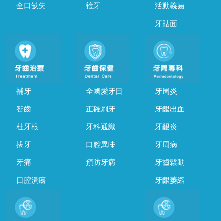
全口缺失
箍牙
活動義齒
牙貼面
補牙
全國愛牙日
牙周炎
智齒
正確刷牙
牙齦出血
杜牙根
牙科通識
牙齦炎
拔牙
口腔異味
牙周病
牙痛
預防牙病
牙齒鬆動
口腔潰瘍
牙齦萎縮