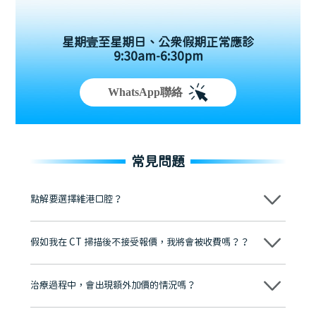
星期壹至星期日、公眾假期正常應診
9:30am-6:30pm
WhatsApp聯絡
常見問題
點解要選擇維港口腔？
維港口腔踐行「醫道濟世」的大學校訓，各分院匯聚來自香港、內地的
博士碩士高資歷牙醫，十七年穩定開診。榮獲「2024香港企業領袖品
假如我在 CT 掃描後不接受報價，我將會被收費嗎？？
牌」、「2025香港企業領袖品牌」，是諾貝爾種植系統全球放心植牙中
心，香港新城電台與廣東衛視推薦品牌
不會！只要未開始實際服務之前，你不會被收取任何費用。
至今已服務超過三十個國家和地區的顧客，受到粵港澳大灣區及周邊城
市市民極高的口碑評價及信任推薦 珠海、深圳設有八大分院，香港亦設
治療過程中，會出現額外加價的情況嗎？
有咨詢及服務保障中心，有任何問題都可以隨時預約免費咨詢，讓人十
分放心
不會，治療前我們會詳細說明治療方案及對應的價錢，顧客同意並簽字