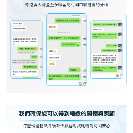
粵港澳大灣區至多顧客認可同口碑推薦的牙科
我們確保您可以得到細緻的關懷與照顧
每壹份禮物嘅背後都係顧客對我哋嘅認可同安心