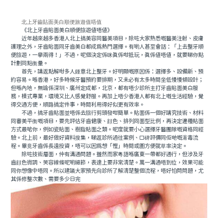
北上牙齒貼面美白順便旅遊值唔值
《北上牙齒貼面美白順便旅遊值唔值》
近年越來越多香港人北上搞美容同醫美項目，除咗大家熟悉嘅醫美注射、皮膚
護理之外，牙齒貼面同牙齒美白都成爲熱門選擇。有啲人甚至會話：「上去整牙順
便旅遊，一舉兩得！」不過，呢個決定係咪真係咁抵玩，真係值唔值，就要睇你點
計劃同點衡量。
首先，講返點解咁多人鍾意北上整牙。好明顯嘅原因係：選擇多、設備新、預
約容易。喺香港，好多時候牙醫預約要排期，又未必有太多時間坐低慢慢傾設計；
但喺內地，無論係深圳、廣州定成都，北京，都有唔少診所主打牙齒貼面美白服
務，模式專業，環境又比人感覺舒服。再加上唔少香港人都有北上嘅生活經驗，覺
得交通方便，順路搞定件事，時間利用得好似更有效率。
不過，搞牙齒貼面並唔係去旅行剪頭發咁簡單。貼面係一個好講究技術、材料
同審美平衡嘅項目，要先評估牙齒健康、顔色、排列同面型比例，再決定邊種貼面
方式最啱你，例如瓷貼面、樹脂貼面之類。呢度就要小心選擇牙醫團隊嘅資格同經
驗。北上前，最好做好資料搜集，睇返診所過往案例、口碑評價同佢哋嘅消毒流
程。畢竟牙齒係長遠投資，唔可以因爲想「慳」時間或圖方便就草率決定。
除咗技術層面，仲有溝通問題。雖然而家粵語喺廣東一帶都好通行，但涉及牙
齒顔色微調、笑容線條呢啲細節，表達上要非常清楚。萬一溝通唔到位，效果可能
同你想像中唔同。所以建議大家預先向診所了解清楚整個流程，唔好怕問問題，尤
其係修整次數、需要多少日完