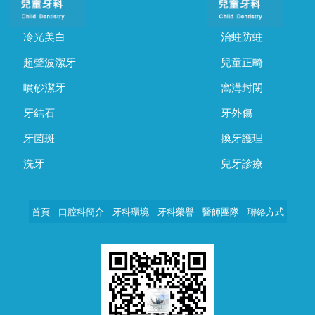
冷光美白
治蛀防蛀
超聲波潔牙
兒童正畸
噴砂潔牙
窩溝封閉
牙結石
牙外傷
牙菌斑
換牙護理
洗牙
兒牙診療
首頁
口腔科簡介
牙科環境
牙科榮譽
醫師團隊
聯絡方式