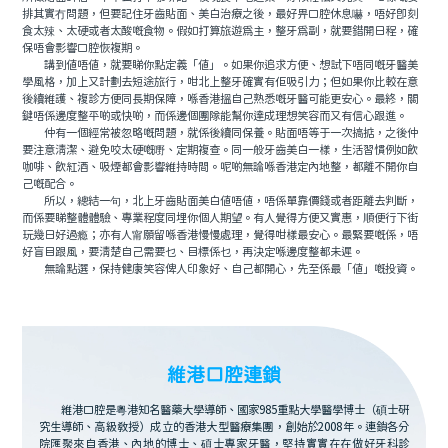
排其實冇問題，但要記住牙齒貼面、美白治療之後，最好畀口腔休息嚇，唔好即刻
食太辣、太硬或者太酸嘅食物。假如打算旅遊爲主，整牙爲副，就要錯開日程，確
保唔會影響口腔恢複期。
講到值唔值，就要睇你點定義「值」。如果你追求方便、想試下唔同嘅牙醫美
學風格，加上又計劃去短途旅行，咁北上整牙確實有佢吸引力；但如果你比較在意
後續維護、複診方便同長期保障，喺香港搵自己熟悉嘅牙醫可能更安心。最終，關
鍵唔係邊度整平啲或快啲，而係邊個團隊能幫你達成理想笑容而又有信心跟進。
仲有一個經常被忽略嘅問題，就係後續同保養。貼面唔等于一次搞掂，之後仲
要注意清潔、避免咬太硬嘅嘢、定期複查。同一般牙齒美白一樣，生活習慣例如飲
咖啡、飲紅酒、吸煙都會影響維持時間。呢啲無論喺香港定內地整，都離不開你自
己嘅配合。
所以，總結一句，北上牙齒貼面美白值唔值，唔係單靠價錢或者距離去判斷，
而係要睇整體體驗、專業程度同埋你個人期望。有人覺得方便又實惠，順便行下街
玩幾日好過瘾；亦有人甯願留喺香港慢慢處理，覺得咁樣最安心。最緊要嘅係，唔
好盲目跟風，要清楚自己需要乜、目標係乜，再決定喺邊度整都未遲。
無論點選，保持健康笑容俾人印象好、自己都開心，先至係最「值」嘅投資。
維港口腔連鎖
維港口腔是粵港知名醫藥大學導師、國家985重點大學醫學博士（碩士研
究生導師、高級教授）成立的香港大型醫療集團，創始於2008年。連鎖各分
院匯聚來自香港、內地的博士、碩士專家牙醫，堅持實實在在做好牙科診