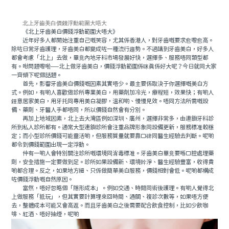
北上牙齒美白價錢浮動範圍大唔大
《北上牙齒美白價錢浮動範圍大唔大》
近年好多人都開始注重自己嘅笑容，尤其係香港人，對牙齒嘅要求愈嚟愈高。
除咗日常牙齒護理，牙齒美白都變成咗一種流行趨勢。不過講到牙齒美白，好多人
都會考慮「北上」去做，畢竟內地牙科市場發展好快，選擇多、服務唔同類型都
有。咁問題嚟啦──北上做牙齒美白，價錢浮動範圍係咪真係好大呢？今日就同大家
一齊傾下呢個話題。
首先，影響牙齒美白價錢嘅因素其實唔少。最主要係取決于你選擇嘅美白方
式。例如，有啲人喜歡做診所專業美白，用藥劑加冷光，療程短，效果快；有啲人
鍾意居家美白，用牙托同專用美白凝膠，溫和啲、慢慢見效。唔同方法所需嘅設
備、藥劑、牙醫人手都唔同，所以價錢自然會有分別。
再加上地域因素，北上去大灣區例如深圳、廣州，選擇非常多，由連鎖牙科診
所到私人診所都有。通常大型連鎖診所會注重品牌形象同設備更新，服務標准較穩
定；而小型診所價錢可能靈活啲，但服務質量就要靠口碑同醫生經驗去判斷。呢啲
都令到價錢範圍出現一定浮動。
仲有一啲人會特別關注診所嘅環境同消毒標准。牙齒美白畢竟要喺口腔處理藥
劑，安全措施一定要做到足。診所如果設備新、環境幹淨、醫生經驗豐富，收得貴
啲都合理。反之，如果地方細、只係做簡單美白服務，價錢相對會低。呢啲都構成
咗價錢浮動嘅自然原因。
當然，唔好忽略個「隱形成本」。例如交通、時間同術後護理。有啲人覺得北
上做服務「抵玩」，但其實要計算埋來回時間、通關、複診次數等，如果唔方便
去，整體成本可能又會高返。而且牙齒美白之後需要配合飲食控制，比如少飲咖
啡、紅酒、唔好抽煙，呢啲