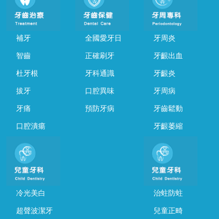
補牙
全國愛牙日
牙周炎
智齒
正確刷牙
牙齦出血
杜牙根
牙科通識
牙齦炎
拔牙
口腔異味
牙周病
牙痛
預防牙病
牙齒鬆動
口腔潰瘍
牙齦萎縮
冷光美白
治蛀防蛀
超聲波潔牙
兒童正畸