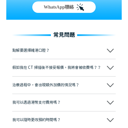
WhatsApp聯絡
常見問題
點解要選擇維港口腔？
維港口腔踐行「醫道濟世」的大學校訓，各分院匯聚來自香港、內地的
博士碩士高資歷牙醫，十七年穩定開診。榮獲「2024香港企業領袖品
假如我在 CT 掃描後不接受報價，我將會被收費嗎？？
牌」、「2025香港企業領袖品牌」，是諾貝爾種植系統全球放心植牙中
心，香港新城電台與廣東衛視推薦品牌
不會！只要未開始實際服務之前，你不會被收取任何費用。
至今已服務超過三十個國家和地區的顧客，受到粵港澳大灣區及周邊城
市市民極高的口碑評價及信任推薦 珠海、深圳設有八大分院，香港亦設
治療過程中，會出現額外加價的情況嗎？
有咨詢及服務保障中心，有任何問題都可以隨時預約免費咨詢，讓人十
分放心
不會，治療前我們會詳細說明治療方案及對應的價錢，顧客同意並簽字
後，我們才會正式進行診療服務
我可以透過港幣支付費用嗎？
可以。維港口腔會按照當日匯率轉算收取費用，而匯率會及時告知客人
我可以隨時更改預約時間嗎？
可以，請盡早通過wechat或whatsapp聯絡我們，告知我們你原本預約