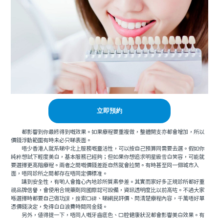
立即預約
都影響到你最終得到嘅效果。如果療程要重複做，整體開支亦都會增加，所以
價錢浮動範圍有時未必只睇表面。
唔少香港人就系睇中北上服務嘅靈活性，可以按自己預算同需要去選。假如你
純粹想試下輕度美白，基本服務已經夠；但如果你想追求明星級雪白笑容，可能就
要選擇更高階療程。兩者之間嘅價錢差距自然就會拉開。有時甚至同一個城市入
面，唔同診所之間都存在唔同定價標准。
講到安全性，有啲人會擔心內地診所質素參差。其實而家好多正規診所都好重
視品牌信譽，會使用合規藥劑同國際認可設備，資訊透明度比以前高咗。不過大家
喺選擇時都要自己做功課，搜索口碑、睇網民評價、問清楚療程內容，千萬唔好單
憑價錢決定，免得白白浪費時間同金錢。
另外，值得提一下，唔同人嘅牙齒底色、口腔健康狀況都會影響美白效果。有