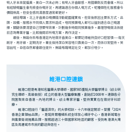
啲人牙本來就偏黃，美白一次未必夠；有啲人牙齒敏感，用錯藥劑反而會痛。所以
有經驗嘅醫生會先檢查你嘅牙況，再建議適合你個人嘅方式。呢種個性化服務會令
價錢稍高，但安全感同滿意度通常都更好。
總括嚟講，北上牙齒美白嘅價錢浮動範圍確實有，但背後原因主要系方式、品
牌、設備、服務水平同個人需求所造成。唔同預算嘅人都可以搵到適合自己嘅選
擇，關鍵係要清楚自己想要咩效果、計劃幾多時間同預算幾多。最理想嘅做法係提
前咨詢專業牙醫，比較幾間診所嘅方案，再作決定。
最後，無論你系喺香港定內地做牙齒美白，都要記得維持良好口腔習慣──每天
刷牙、用牙線、定期洗牙。畢竟保持潔白笑容唔只靠美白一次，而係日常堅持。笑
容靓咗，自信自然都會跟住提升，無論喺職場定社交，都加分唔少。
維港口腔連鎖
維港口腔是粵港知名醫藥大學導師、國家985重點大學醫學博士（碩士研
究生導師、高級教授）成立的香港大型醫療集團，創始於2008年。連鎖各分
院匯聚來自香港、內地的博士、碩士專家牙醫，堅持實實在在做好牙科診
療。
維港口腔踐行「醫道濟世」的大學校訓，十六年穩定開診。榮獲「2024
香港企業領袖品牌」，是諾貝爾種植系統全球放心植牙中心，香港新城電台
與廣東衛視推薦品牌，服務超過三十個國家和地區的顧客，受到粵港澳大灣
區及周邊城市市民的歡迎與信任。