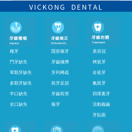
的時間及資料，並且重新預約的日期及時段
VICKONG DENTAL
種牙
隱形箍牙
美容冠
門牙缺失
牙齒擁擠
烤瓷牙
單顆牙缺失
牙列稀疏
全瓷牙
多顆牙缺失
前牙反頜
氟斑牙
半口缺失
牙齒前突
四環素牙
全口缺失
箍牙
活動義齒
牙貼面