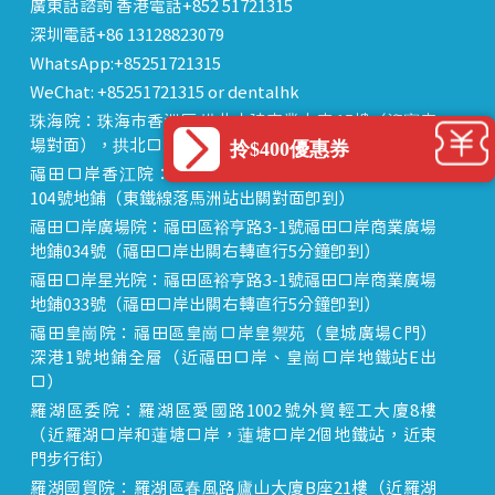
廣東話諮詢 香港電話+852 51721315
深圳電話+86 13128823079
WhatsApp:+85251721315
WeChat: +85251721315 or dentalhk
珠海院：珠海市香洲區 拱北中建商業大廈 15樓（迎賓廣
場對面），拱北口岸步行8分鐘直達
拎$400優惠券
福田口岸香江院：福田區福田口岸正對面，海悅華城
104號地鋪（東鐵線落馬洲站出關對面即到）
福田口岸廣場院：福田區裕亨路3-1號福田口岸商業廣場
地鋪034號（福田口岸出關右轉直行5分鐘即到）
福田口岸星光院：福田區裕亨路3-1號福田口岸商業廣場
地鋪033號（福田口岸出關右轉直行5分鐘即到）
福田皇崗院：福田區皇崗口岸皇禦苑（皇城廣場C門）
深港1號地鋪全層（近福田口岸、皇崗口岸地鐵站E出
口）
羅湖區委院：羅湖區愛國路1002號外貿輕工大廈8樓
（近羅湖口岸和蓮塘口岸，蓮塘口岸2個地鐵站，近東
門步行街）
羅湖國貿院：羅湖區春風路廬山大廈B座21樓（近羅湖