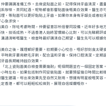
要講講准備工作。去做瓷貼面之前，記得保持牙齒清潔，盡量
別系咖啡、茶同紅酒。呢啲都會影響貼面後嘅美白效果。醫生亦
護理，等貼面可以更好黏貼上牙齒。如果你本身有牙龈炎或者蛀
好心急求快。
白，除咗考慮時間，仲要留意診所信譽同設備。近年好多地方
新快、技術成熟。不過香港人始終習慣細心比對，可以先睇網評
、溝通清晰嘅醫生。檢查時最好講清自己期望，醫生先可以根據
白之後，護理都好重要。初期要小心咬合，唔好即刻食太硬食
。平時刷牙要用軟毛牙刷，配合溫和牙膏，保持口腔清潔。定期
同牙齒長期維持靓白效果。
北上瓷貼面美白檢查需要幾耐」呢個問題並冇一個固定答案。
一小時左右，如果包括制作同安裝貼面，就要預留幾日時間比較
聽醫生建議，咁出來效果先至自然又耐用。想擁有明星般嘅笑容
上定香港，都可以輕輕松松做到，展現自信燦爛嘅你。