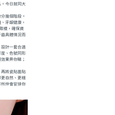
系。今日就同大
分幾個階段。
淺、牙龈健康，
取模，確保資
牙齒具體情況而
設計一套合適
厚度、色號同形
擬效果畀你睇；
再將瓷貼面貼
得更自然、更穩
診所仲會安排你