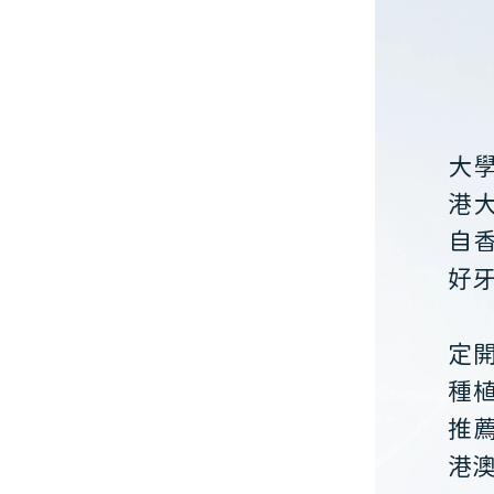
大
港
自
好
定
種
推
港