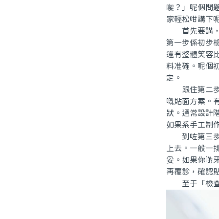
㗎？」呢個問
家輕松咁講下
首先要講，瓷
第一步係初步
還有整體笑容
料准確。呢個
定。
跟住第二步，
嘅貼面方案。
狀。通常設計
如果系手工制
到咗第三步，
上去。一般一
妥。如果你啲
再覆診，確認
至于「檢查需