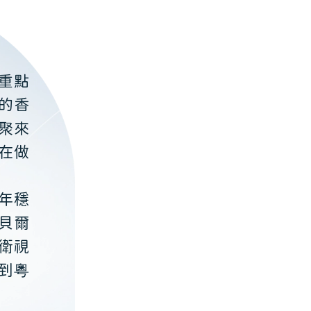
重點
的香
聚來
在做
年穩
貝爾
衛視
到粵