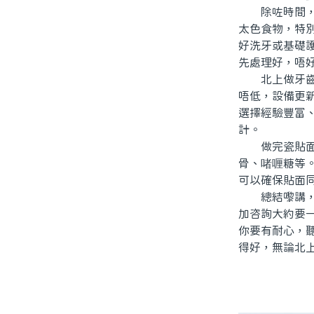
除咗時間，仲
太色食物，特
好洗牙或基礎
先處理好，唔
北上做牙齒美
唔低，設備更
選擇經驗豐富
計。
做完瓷貼面美
骨、啫喱糖等
可以確保貼面
總結嚟講，「
加咨詢大約要
你要有耐心，
得好，無論北