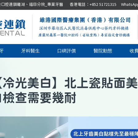
腔連鎖羅湖、福田分院_專業牙醫 香港電話：+852 51721315 WhatsApp：+8
牙
牙科醫生
口碑評價
醫院動態
收
【
冷光美白
】
北上瓷貼面美
白檢查需要幾耐