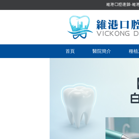
維港口腔連鎖-維港口
首頁
醫院簡介
種植