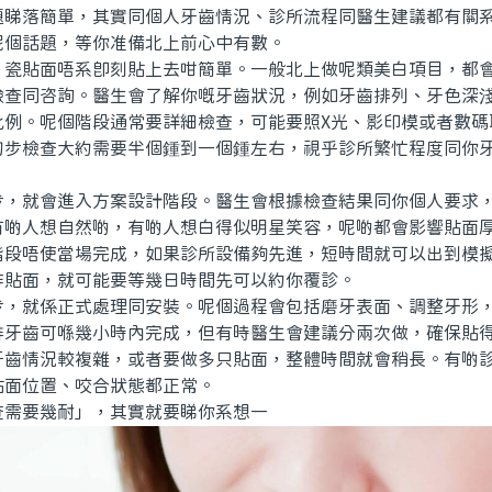
題睇落簡單，其實同個人牙齒情況、診所流程同醫生建議都有關
呢個話題，等你准備北上前心中有數。
貼面唔系即刻貼上去咁簡單。一般北上做呢類美白項目，都會
檢查同咨詢。醫生會了解你嘅牙齒狀況，例如牙齒排列、牙色深
比例。呢個階段通常要詳細檢查，可能要照X光、影印模或者數碼
初步檢查大約需要半個鍾到一個鍾左右，視乎診所繁忙程度同你
就會進入方案設計階段。醫生會根據檢查結果同你個人要求，
有啲人想自然啲，有啲人想白得似明星笑容，呢啲都會影響貼面
階段唔使當場完成，如果診所設備夠先進，短時間就可以出到模
作貼面，就可能要等幾日時間先可以約你覆診。
就係正式處理同安裝。呢個過程會包括磨牙表面、調整牙形，
排牙齒可喺幾小時內完成，但有時醫生會建議分兩次做，確保貼
牙齒情況較複雜，或者要做多只貼面，整體時間就會稍長。有啲
貼面位置、咬合狀態都正常。
要幾耐」，其實就要睇你系想一