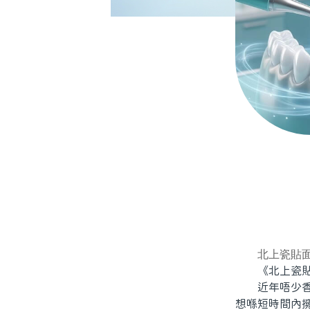
北上瓷貼
《北上瓷貼
近年唔少香港
想喺短時間內