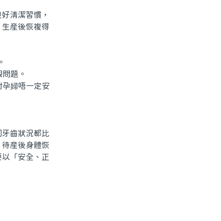
好清潔習慣，
，生産後恢複得
。
龈問題。
對孕婦唔一定安
牙齒狀況都比
，待産後身體恢
要以「安全、正