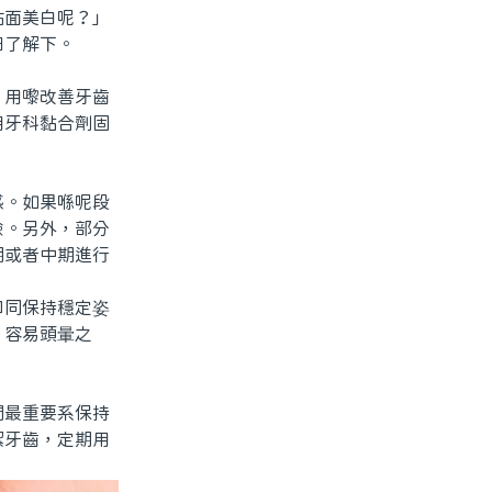
貼面美白呢？」
細了解下。
用嚟改善牙齒
用牙科黏合劑固
。如果喺呢段
險。另外，部分
期或者中期進行
同保持穩定姿
、容易頭暈之
最重要系保持
潔牙齒，定期用