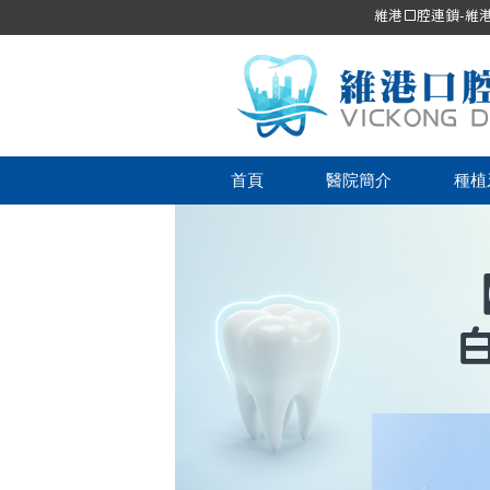
維港口腔連鎖-維港口
首頁
醫院簡介
種植