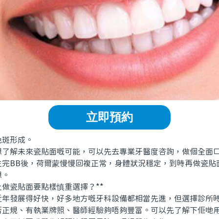
立即預約
斑形成。
解未來瓷貼面嘅可能，可以先去專業牙醫度咨詢，做個全面口
生完BB後，荷爾蒙慢慢回複正常，身體狀況穩定，到時再做瓷貼
想。
做瓷貼面要點樣慎重選擇？**
發展得好快，好多地方嘅牙科設備都相當先進，但選擇診所時
否正規、有執業牌照、醫師經驗夠唔夠豐富。可以先了解下佢哋