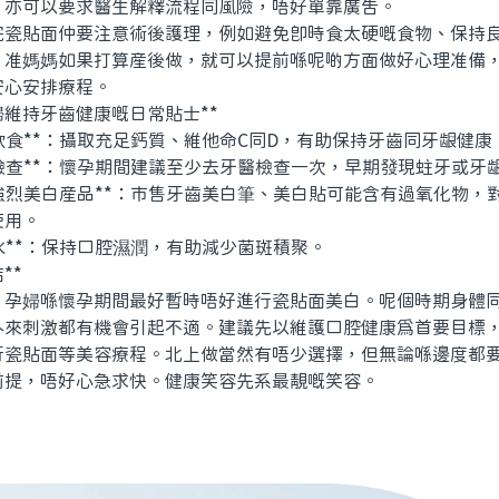
，亦可以要求醫生解釋流程同風險，唔好單靠廣告。
貼面仲要注意術後護理，例如避免即時食太硬嘅食物、保持良
。准媽媽如果打算産後做，就可以提前喺呢啲方面做好心理准備
安心安排療程。
維持牙齒健康嘅日常貼士**
飲食**：攝取充足鈣質、維他命C同D，有助保持牙齒同牙龈健康
檢查**：懷孕期間建議至少去牙醫檢查一次，早期發現蛀牙或牙
強烈美白産品**：市售牙齒美白筆、美白貼可能含有過氧化物，
使用。
水**：保持口腔濕潤，有助減少菌斑積聚。
**
婦喺懷孕期間最好暫時唔好進行瓷貼面美白。呢個時期身體同
外來刺激都有機會引起不適。建議先以維護口腔健康爲首要目標
行瓷貼面等美容療程。北上做當然有唔少選擇，但無論喺邊度都
前提，唔好心急求快。健康笑容先系最靚嘅笑容。