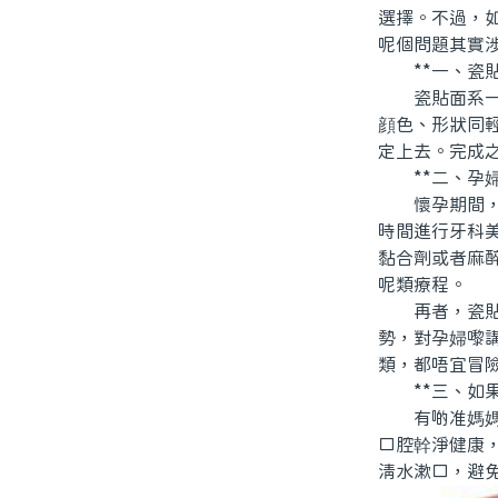
選擇。不過，
呢個問題其實
**一、瓷貼
瓷貼面系一種
顔色、形狀同
定上去。完成
**二、孕婦
懷孕期間，身
時間進行牙科
黏合劑或者麻
呢類療程。
再者，瓷貼面
勢，對孕婦嚟
類，都唔宜冒
**三、如果
有啲准媽媽可
口腔幹淨健康
清水漱口，避