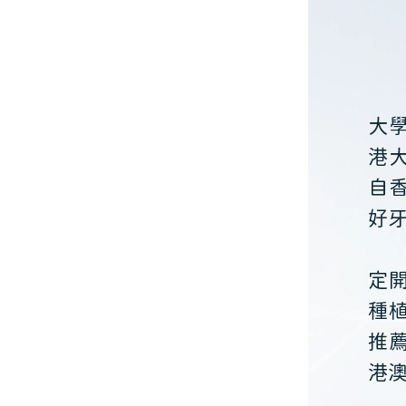
大
港
自
好
定
種
推
港