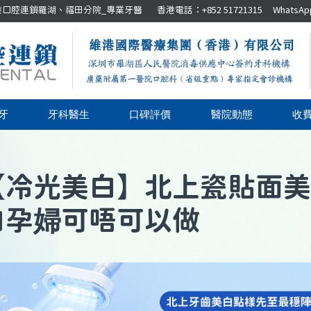
腔連鎖羅湖、福田分院_專業牙醫 香港電話：+852 51721315 WhatsApp：+8
牙
牙科醫生
口碑評價
醫院動態
收
【
冷光美白
】
北上瓷貼面美
白孕婦可唔可以做