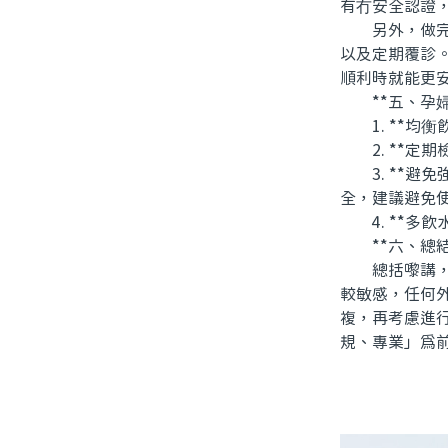
有冇安全認證
另外，做完瓷
以及定期覆診
順利時就能更
**五、孕婦
1. **均衡
2. **定期
3. **避免
全，建議避免
4. **多飲
**六、總結
總括嚟講，孕
較敏感，任何
複，再考慮進
規、專業」爲