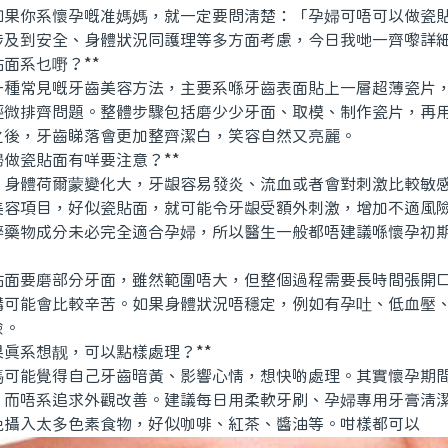
如果你系懷孕嘅准媽媽，就一定要問清楚：「孕婦可唔可以做瓷
涉及到安全、身體狀況同護理等多方面考慮，今日我哋一齊嚟詳
面系乜嘢？**
常見嘅牙齒美容方法，主要系喺牙齒表面貼上一層超薄瓷片，
輕微排齊問題。整體步驟包括磨少少牙面、取模、制作瓷片，再
之後，牙齒睇落會更加整齊潔白，笑容自然又亮麗。
做瓷貼面有咩要注意？**
體荷爾蒙變化大，牙龈容易發炎、流血或者會對刺激比較敏感
美容項目，好似瓷貼面，就可能令牙龈受額外刺激，增加不適風
醉藥物成分未必完全適合孕婦，所以醫生一般都唔建議喺懷孕初
要磨部分牙面，雖然範圍唔大，但整個過程需要長時間張開口
講可能會比較辛苦。如果身體狀況唔穩定，例如有孕吐、低血壓
險。
真系想靓，可以點樣處理？**
能覺得自己牙齒暗黃、影響心情，想快啲處理。其實懷孕期間
，而唔系追求外觀改善。建議每日用柔軟牙刷、孕婦專用牙膏清
免攝入太多色素食物，好似咖啡、紅茶、醬油等。咁樣都可以