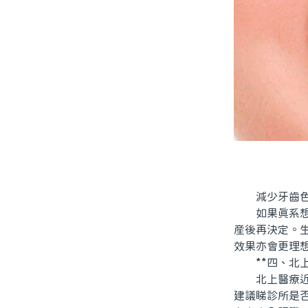
減少牙齒色
如果真系想了
産後再決定。
效果亦會更理
**四、北上
北上醫療近年
建議睇診所是