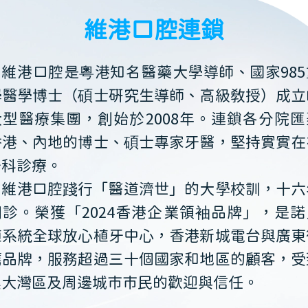
維港口腔連鎖
維港口腔是粵港知名醫藥大學導師、國家985
學醫學博士（碩士研究生導師、高級教授）成立
大型醫療集團，創始於2008年。連鎖各分院匯
香港、內地的博士、碩士專家牙醫，堅持實實在
牙科診療。
維港口腔踐行「醫道濟世」的大學校訓，十六
開診。榮獲「2024香港企業領袖品牌」，是諾
植系統全球放心植牙中心，香港新城電台與廣東
薦品牌，服務超過三十個國家和地區的顧客，受
澳大灣區及周邊城市市民的歡迎與信任。