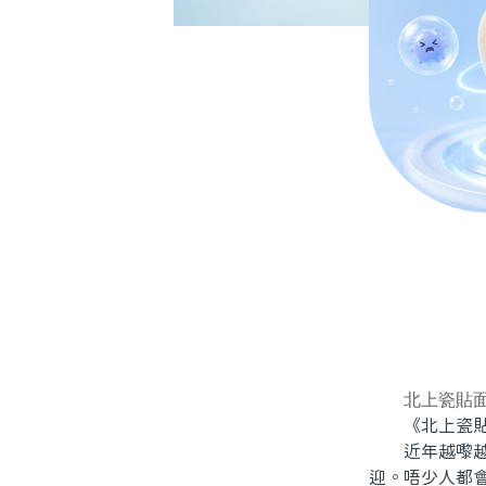
北上瓷貼
《北上瓷貼面
近年越嚟越多
迎。唔少人都