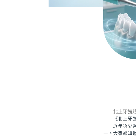
北上牙齒
《北上牙齒貼
近年唔少香港
一。大家都知