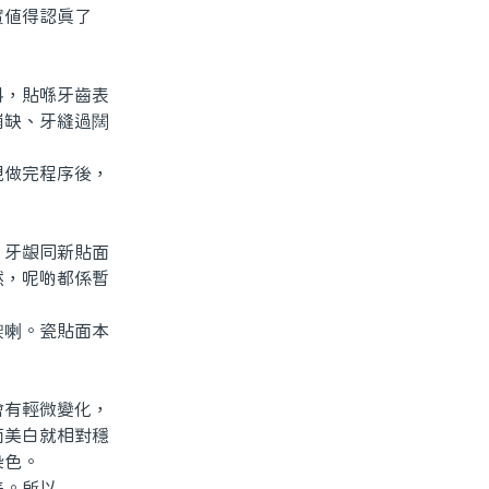
實值得認真了
，貼喺牙齒表
崩缺、牙縫過闊
做完程序後，
牙龈同新貼面
然，呢啲都係暫
喇。瓷貼面本
有輕微變化，
面美白就相對穩
染色。
差。所以