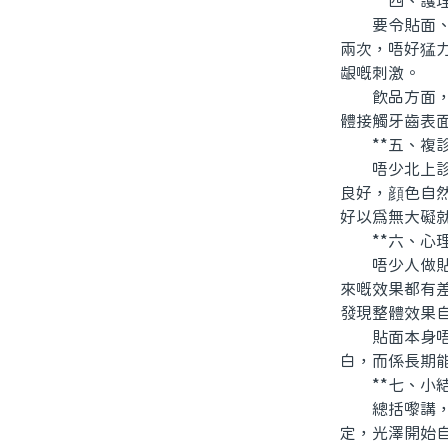
**四、護理
要令貼面、美
兩次，唔好猛
龈嘅刺激。
飲品方面，茶
體接觸牙齒表
**五、複診
唔少北上診所
良好，顔色自
好以爲無大礙
**六、心理
唔少人做貼面
來嘅效果都有
發現整體效果
貼面本身唔會
白，而係長期
**七、小結
總括嚟講，「
定，光澤開始