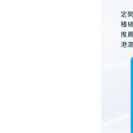
定
種
推
港