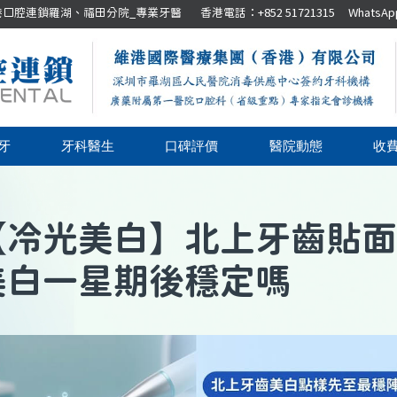
腔連鎖羅湖、福田分院_專業牙醫 香港電話：+852 51721315 WhatsApp：+8
牙
牙科醫生
口碑評價
醫院動態
收
【
冷光美白
】
北上牙齒貼面
美白一星期後穩定嗎