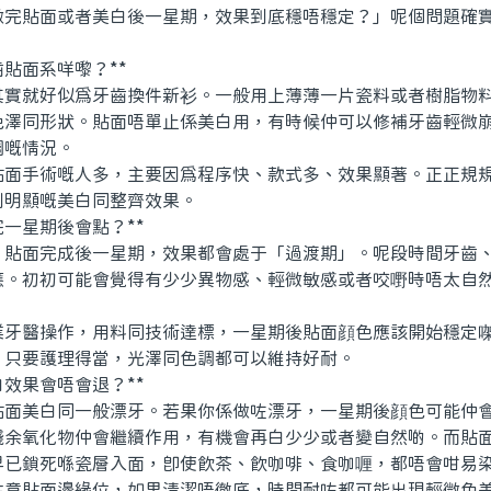
做完貼面或者美白後一星期，效果到底穩唔穩定？」呢個問題確
貼面系咩嚟？**
就好似爲牙齒換件新衫。一般用上薄薄一片瓷料或者樹脂物料
色澤同形狀。貼面唔單止係美白用，有時候仲可以修補牙齒輕微
調嘅情況。
手術嘅人多，主要因爲程序快、款式多、效果顯著。正正規規
到明顯嘅美白同整齊效果。
一星期後會點？**
面完成後一星期，效果都會處于「過渡期」。呢段時間牙齒、
應。初初可能會覺得有少少異物感、輕微敏感或者咬嘢時唔太自
醫操作，用料同技術達標，一星期後貼面顔色應該開始穩定㗎
，只要護理得當，光澤同色調都可以維持好耐。
效果會唔會退？**
美白同一般漂牙。若果你係做咗漂牙，一星期後顔色可能仲會
殘余氧化物仲會繼續作用，有機會再白少少或者變自然啲。而貼
早已鎖死喺瓷層入面，即使飲茶、飲咖啡、食咖喱，都唔會咁易
貼面邊緣位，如果清潔唔徹底，時間耐咗都可能出現輕微色