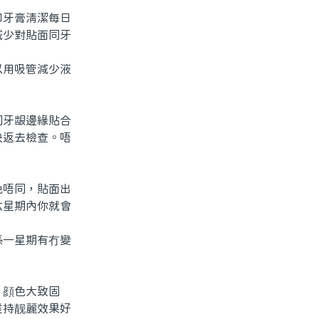
牙膏清潔每日
減少對貼面同牙
用吸管減少液
牙龈邊緣貼合
快返去檢查。唔
唔同，貼面出
六星期內你就會
一星期有冇變
顔色大致固
維持靓麗效果好