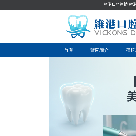
維港口腔連鎖-維港口
首頁
醫院簡介
種植