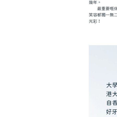
幾年。
最重要嘅係，
笑容都獨一無
光彩！
大
港
自
好