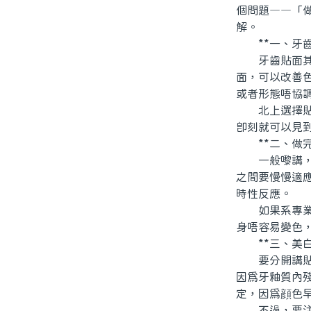
個問題——「
解。
**一、牙齒
牙齒貼面其實
面，可以改善
或者形態唔協
北上選擇貼面
即刻就可以見
**二、做完
一般嚟講，貼
之間要慢慢適
時性反應。
如果系專業牙
身唔容易變色
**三、美白
要分開講貼面
因爲牙釉質內
定，因爲顔色
不過，要注意