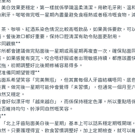
重點**
白效果更穩定，第一樣就係學識溫柔清潔。用軟毛牙刷、溫和
力刷牙。啱啱做完嘅一星期內盡量避免食極熱或者極冷嘅食物，
、咖啡、紅酒系染色情況比較高嘅飲品，如果真係要飲，可以
面。餐後漱口都好重要，保持口腔清潔有助令貼面更耐用。
同觀察**
都會建議做完貼面後一星期或兩星期再複查一次，確保貼面同
然。如果感覺有突兀、咬合唔舒服或者出現敏感持續，都應該盡
就拖，初期調整好比後期修補容易得多。
准備同期望管理**
系希望笑容「完美無瑕」，但其實每個人牙齒結構唔同、底色
差異。做完後一星期可能仲會覺得「未習慣」，但通常一個月至
自然又穩定。
好似漂牙咁「越來越白」，而係保持穩定色澤。所以重點唔係
能否維持均勻、幹淨同自然嘅笑容。
**
北上牙齒貼面美白後一星期」基本上可以話系穩定期嘅開端，
自然。只要護理得宜、飲食習慣調整好，加上定期檢查，就可以