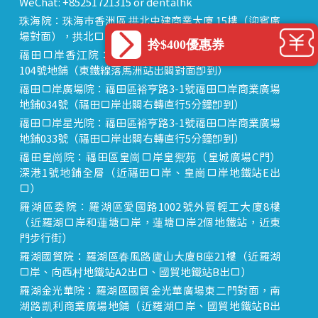
WeChat: +85251721315 or dentalhk
珠海院：珠海市香洲區 拱北中建商業大廈 15樓（迎賓廣
場對面），拱北口岸步行8分鐘直達
拎$400優惠券
福田口岸香江院：福田區福田口岸正對面，海悅華城
104號地鋪（東鐵線落馬洲站出關對面即到）
福田口岸廣場院：福田區裕亨路3-1號福田口岸商業廣場
地鋪034號（福田口岸出關右轉直行5分鐘即到）
福田口岸星光院：福田區裕亨路3-1號福田口岸商業廣場
地鋪033號（福田口岸出關右轉直行5分鐘即到）
福田皇崗院：福田區皇崗口岸皇禦苑（皇城廣場C門）
深港1號地鋪全層（近福田口岸、皇崗口岸地鐵站E出
口）
羅湖區委院：羅湖區愛國路1002號外貿輕工大廈8樓
（近羅湖口岸和蓮塘口岸，蓮塘口岸2個地鐵站，近東
門步行街）
羅湖國貿院：羅湖區春風路廬山大廈B座21樓（近羅湖
口岸、向西村地鐵站A2出口、國貿地鐵站B出口）
羅湖金光華院：羅湖區國貿金光華廣場東二門對面，南
湖路凱利商業廣場地鋪（近羅湖口岸、國貿地鐵站B出