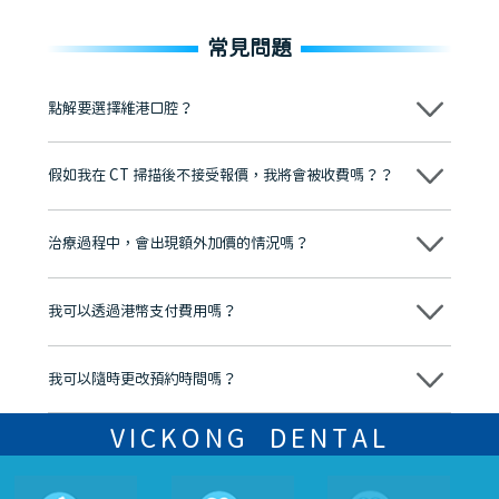
常見問題
點解要選擇維港口腔？
維港口腔踐行「醫道濟世」的大學校訓，各分院匯聚來自香港、內地的
博士碩士高資歷牙醫，十七年穩定開診。榮獲「2024香港企業領袖品
假如我在 CT 掃描後不接受報價，我將會被收費嗎？？
牌」、「2025香港企業領袖品牌」，是諾貝爾種植系統全球放心植牙中
心，香港新城電台與廣東衛視推薦品牌
不會！只要未開始實際服務之前，你不會被收取任何費用。
至今已服務超過三十個國家和地區的顧客，受到粵港澳大灣區及周邊城
市市民極高的口碑評價及信任推薦 珠海、深圳設有八大分院，香港亦設
治療過程中，會出現額外加價的情況嗎？
有咨詢及服務保障中心，有任何問題都可以隨時預約免費咨詢，讓人十
分放心
不會，治療前我們會詳細說明治療方案及對應的價錢，顧客同意並簽字
後，我們才會正式進行診療服務
我可以透過港幣支付費用嗎？
可以。維港口腔會按照當日匯率轉算收取費用，而匯率會及時告知客人
我可以隨時更改預約時間嗎？
可以，請盡早通過wechat或whatsapp聯絡我們，告知我們你原本預約
的時間及資料，並且重新預約的日期及時段
VICKONG DENTAL