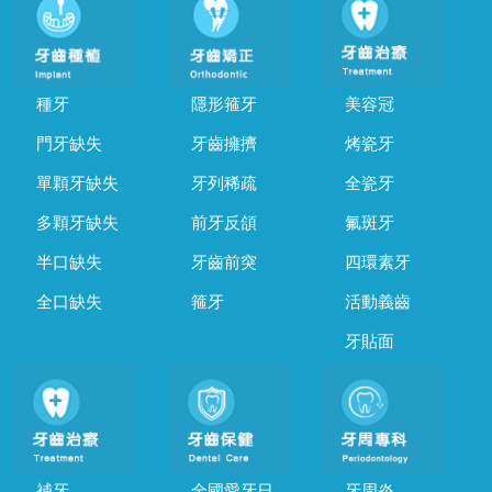
種牙
隱形箍牙
美容冠
門牙缺失
牙齒擁擠
烤瓷牙
單顆牙缺失
牙列稀疏
全瓷牙
多顆牙缺失
前牙反頜
氟斑牙
半口缺失
牙齒前突
四環素牙
全口缺失
箍牙
活動義齒
牙貼面
補牙
全國愛牙日
牙周炎