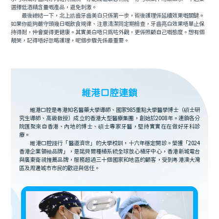
選擇低酒精含量嘅產品，避免刺激。
最後總結一下，北上皓齒牙齒美白只係第一步，術後護理係延續效果嘅關鍵。
如果你能夠嚴守頭幾日嘅飲食規律、注意清潔同定期檢查，牙齒亮白效果唔單止保
持得耐，仲會變得更健康。其實美白唔只為咗外觀，更係照顧自己嘅態度。想有個
靚笑，記得唔好忽略護理，呢個步驟先係最重要。
維港口腔連鎖
維港口腔是粵港知名醫藥大學導師、國家985重點大學醫學博士（碩士研
究生導師、高級教授）成立的香港大型醫療集團，創始於2008年。連鎖各分
院匯聚來自香港、內地的博士、碩士專家牙醫，堅持實實在在做好牙科診
療。
維港口腔踐行「醫道濟世」的大學校訓，十六年穩定開診。榮獲「2024
香港企業領袖品牌」，是諾貝爾種植系統全球放心植牙中心，香港新城電台
與廣東衛視推薦品牌，服務超過三十個國家和地區的顧客，受到粵港澳大灣
區及周邊城市市民的歡迎與信任。