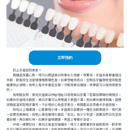
立即預約
防止牙齒受到摩擦。
再講返保養心態，唔可以期望美白效果永久唔變。現實係，牙齒本身都會隨住
年齡、飲食同生活習慣慢慢累積色差。如果想維持亮白，定期去牙醫做檢查同輕度
維護係必須嘅。有啲人每半年會返去做一次輕微美白補強，效果就可以保持得更自
然。
有啲朋友問：做完牙齒美白仲駛唔駛日常用美白牙膏？答案係要睇你嘅情況。
如果你牙齒唔太敏感，美白牙膏可以用嚟減少表面汙漬；但如果你覺得刺痛，就應
該換返溫和型嘅牙膏先。千祈唔好心急追求更白，用錯產品反而會令牙齒受損。
除咗以上嘅護理，心態都唔少得。牙齒美白其實係一種生活質素提升，唔代表
一定要完美無瑕。有啲人做完覺得冇變成「雪白」有少少失望，其實自然白先至係
最好睇。再白都冇用，如果牙齒唔健康，笑起上嚟都冇自信。
仲有一樣要記住，美白之後宜加強補水。唔少人會感覺到牙齒乾乾地，飲多啲
水可以幫牙齒同牙肉維持濕潤，亦能減低敏感情況。亦可以試下用漱口水，不過要