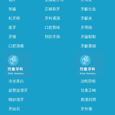
智齒
正確刷牙
牙齦出血
杜牙根
牙科通識
牙齦炎
拔牙
口腔異味
牙周病
牙痛
預防牙病
牙齒鬆動
口腔潰瘍
牙齦萎縮
冷光美白
治蛀防蛀
超聲波潔牙
兒童正畸
噴砂潔牙
窩溝封閉
牙結石
牙外傷