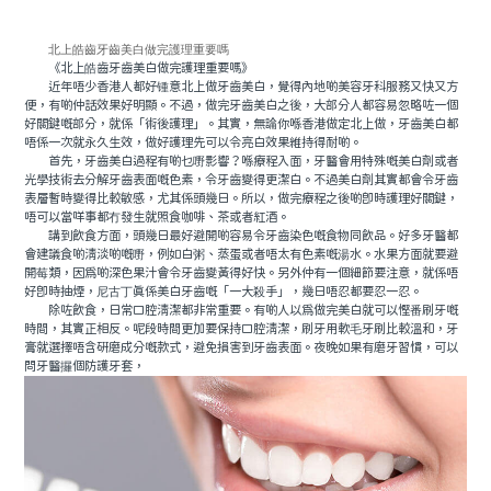
北上皓齒牙齒美白做完護理重要嗎
《北上皓齒牙齒美白做完護理重要嗎》
近年唔少香港人都好锺意北上做牙齒美白，覺得內地啲美容牙科服務又快又方
便，有啲仲話效果好明顯。不過，做完牙齒美白之後，大部分人都容易忽略咗一個
好關鍵嘅部分，就係「術後護理」。其實，無論你喺香港做定北上做，牙齒美白都
唔係一次就永久生效，做好護理先可以令亮白效果維持得耐啲。
首先，牙齒美白過程有啲乜嘢影響？喺療程入面，牙醫會用特殊嘅美白劑或者
光學技術去分解牙齒表面嘅色素，令牙齒變得更潔白。不過美白劑其實都會令牙齒
表層暫時變得比較敏感，尤其係頭幾日。所以，做完療程之後啲即時護理好關鍵，
唔可以當咩事都冇發生就照食咖啡、茶或者紅酒。
講到飲食方面，頭幾日最好避開啲容易令牙齒染色嘅食物同飲品。好多牙醫都
會建議食啲清淡啲嘅嘢，例如白粥、蒸蛋或者唔太有色素嘅湯水。水果方面就要避
開莓類，因為啲深色果汁會令牙齒變黃得好快。另外仲有一個細節要注意，就係唔
好即時抽煙，尼古丁真係美白牙齒嘅「一大殺手」，幾日唔忍都要忍一忍。
除咗飲食，日常口腔清潔都非常重要。有啲人以為做完美白就可以慳番刷牙嘅
時間，其實正相反。呢段時間更加要保持口腔清潔，刷牙用軟毛牙刷比較溫和，牙
膏就選擇唔含研磨成分嘅款式，避免損害到牙齒表面。夜晚如果有磨牙習慣，可以
問牙醫攞個防護牙套，