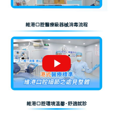
維港口腔醫療級器械消毒流程
維港口腔環境溫馨·舒適就診