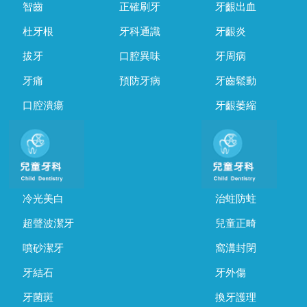
智齒
正確刷牙
牙齦出血
杜牙根
牙科通識
牙齦炎
拔牙
口腔異味
牙周病
牙痛
預防牙病
牙齒鬆動
口腔潰瘍
牙齦萎縮
冷光美白
治蛀防蛀
超聲波潔牙
兒童正畸
噴砂潔牙
窩溝封閉
牙結石
牙外傷
牙菌斑
換牙護理