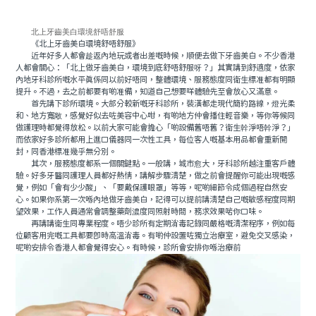
北上牙齒美白環境舒唔舒服
《北上牙齒美白環境舒唔舒服》
近年好多人都會趁返內地玩或者出差嘅時候，順便去做下牙齒美白。不少香港
人都會關心：「北上做牙齒美白，環境到底舒唔舒服呀？」其實講到舒適度，依家
內地牙科診所嘅水平真係同以前好唔同，整體環境、服務態度同衛生標准都有明顯
提升。不過，去之前都要有啲准備，知道自己想要咩體驗先至會放心又滿意。
首先講下診所環境。大部分較新嘅牙科診所，裝潢都走現代簡約路線，燈光柔
和、地方寬敞，感覺好似去咗美容中心咁，有啲地方仲會播住輕音樂，等你等候同
做護理時都覺得放松。以前大家可能會擔心「啲設備舊唔舊？衛生幹淨唔幹淨？」
而依家好多診所都用上進口儀器同一次性工具，每位客人嘅基本用品都會重新開
封，同香港標准幾乎無分別。
其次，服務態度都系一個關鍵點。一般講，城市愈大，牙科診所越注重客戶體
驗。好多牙醫同護理人員都好熱情，講解步驟清楚，做之前會提醒你可能出現嘅感
覺，例如「會有少少酸」、「要戴保護眼罩」等等，呢啲細節令成個過程自然安
心。如果你系第一次喺內地做牙齒美白，記得可以提前講清楚自己嘅敏感程度同期
望效果，工作人員通常會調整藥劑濃度同照射時間，務求效果啱你口味。
再講講衛生同專業程度。唔少診所有定期消毒記錄同嚴格嘅清潔程序，例如每
位顧客用完嘅工具都要即時高溫消毒。有啲仲設置咗獨立治療室，避免交叉感染，
呢啲安排令香港人都會覺得安心。有時候，診所會安排你喺治療前