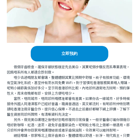
立即預約
做個牙齒檢查，確保牙龈狀態穩定先去美白，其實呢個步驟反而系專業表現，
因爲唔系所有人都適合即刻做。
唔少去過嘅朋友都會講，整體體驗其實比預期中舒服。椅子有按摩功能、環境
有空氣淨化系統，甚至仲有茶水同免費 WiFi。對于習慣咗香港服務質素嘅人嚟講，
呢啲小細節真係加好多分。至于同香港診所比較，內地診所通常地方闊啲、預約彈
性大，周末夜晚都有診，安排上方便咗唔少。
當然，唔同城市、唔同診所嘅標准都會有差異。如果你去一線城市，好多時候
接待外國人同港澳客戶已經好普遍，職員普通話、英文都流利，有啲診所仲特別聘
請咗香港注冊牙醫合作，提升信心保障。不過去之前最好都睇下網上評價、了解下
醫生資曆同診所牌照，有清晰資料先決定。
另外，做完美白護理之後唔好忽略修複同日常保養。一般牙醫會叮囑你頭幾日
唔好飲咖啡、紅酒、濃茶，避免牙齒重新染色。呢啲貼士喺北上做都一樣適用。部
分診所仲會畀你回家用嘅護理啫喱或者牙齒保濕劑，令效果可以維持耐啲。
總括嚟講，依家喺北上做牙齒美白，整體環境以舒適、幹淨、現代爲主。只要