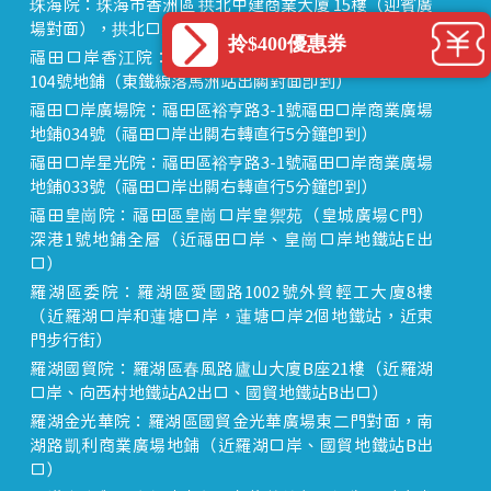
珠海院：珠海市香洲區 拱北中建商業大廈 15樓（迎賓廣
場對面），拱北口岸步行8分鐘直達
拎$400優惠券
福田口岸香江院：福田區福田口岸正對面，海悅華城
104號地鋪（東鐵線落馬洲站出關對面即到）
福田口岸廣場院：福田區裕亨路3-1號福田口岸商業廣場
地鋪034號（福田口岸出關右轉直行5分鐘即到）
福田口岸星光院：福田區裕亨路3-1號福田口岸商業廣場
地鋪033號（福田口岸出關右轉直行5分鐘即到）
福田皇崗院：福田區皇崗口岸皇禦苑（皇城廣場C門）
深港1號地鋪全層（近福田口岸、皇崗口岸地鐵站E出
口）
羅湖區委院：羅湖區愛國路1002號外貿輕工大廈8樓
（近羅湖口岸和蓮塘口岸，蓮塘口岸2個地鐵站，近東
門步行街）
羅湖國貿院：羅湖區春風路廬山大廈B座21樓（近羅湖
口岸、向西村地鐵站A2出口、國貿地鐵站B出口）
羅湖金光華院：羅湖區國貿金光華廣場東二門對面，南
湖路凱利商業廣場地鋪（近羅湖口岸、國貿地鐵站B出
口）