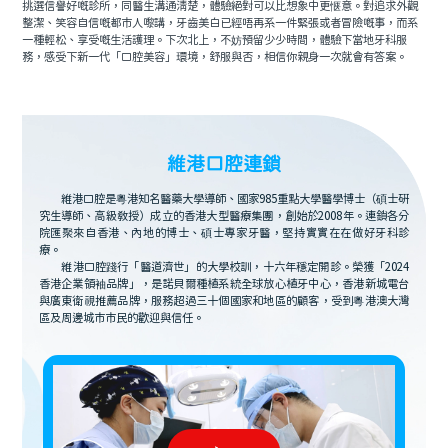
挑選信譽好嘅診所，同醫生溝通清楚，體驗絕對可以比想象中更惬意。對追求外觀
整潔、笑容自信嘅都市人嚟講，牙齒美白已經唔再系一件緊張或者冒險嘅事，而系
一種輕松、享受嘅生活護理。下次北上，不妨預留少少時間，體驗下當地牙科服
務，感受下新一代「口腔美容」環境，舒服與否，相信你親身一次就會有答案。
維港口腔連鎖
維港口腔是粵港知名醫藥大學導師、國家985重點大學醫學博士（碩士研
究生導師、高級教授）成立的香港大型醫療集團，創始於2008年。連鎖各分
院匯聚來自香港、內地的博士、碩士專家牙醫，堅持實實在在做好牙科診
療。
維港口腔踐行「醫道濟世」的大學校訓，十六年穩定開診。榮獲「2024
香港企業領袖品牌」，是諾貝爾種植系統全球放心植牙中心，香港新城電台
與廣東衛視推薦品牌，服務超過三十個國家和地區的顧客，受到粵港澳大灣
區及周邊城市市民的歡迎與信任。