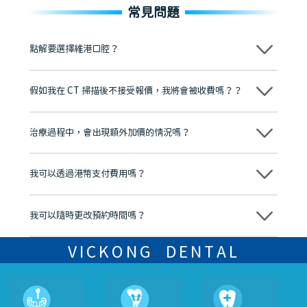
常見問題
點解要選擇維港口腔？
維港口腔踐行「醫道濟世」的大學校訓，各分院匯聚來自香港、內地的
博士碩士高資歷牙醫，十七年穩定開診。榮獲「2024香港企業領袖品
假如我在 CT 掃描後不接受報價，我將會被收費嗎？？
牌」、「2025香港企業領袖品牌」，是諾貝爾種植系統全球放心植牙中
心，香港新城電台與廣東衛視推薦品牌
不會！只要未開始實際服務之前，你不會被收取任何費用。
至今已服務超過三十個國家和地區的顧客，受到粵港澳大灣區及周邊城
市市民極高的口碑評價及信任推薦 珠海、深圳設有八大分院，香港亦設
治療過程中，會出現額外加價的情況嗎？
有咨詢及服務保障中心，有任何問題都可以隨時預約免費咨詢，讓人十
分放心
不會，治療前我們會詳細說明治療方案及對應的價錢，顧客同意並簽字
後，我們才會正式進行診療服務
我可以透過港幣支付費用嗎？
可以。維港口腔會按照當日匯率轉算收取費用，而匯率會及時告知客人
我可以隨時更改預約時間嗎？
可以，請盡早通過wechat或whatsapp聯絡我們，告知我們你原本預約
的時間及資料，並且重新預約的日期及時段
VICKONG DENTAL