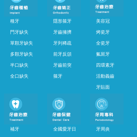
種牙
隱形箍牙
美容冠
門牙缺失
牙齒擁擠
烤瓷牙
單顆牙缺失
牙列稀疏
全瓷牙
多顆牙缺失
前牙反頜
氟斑牙
半口缺失
牙齒前突
四環素牙
全口缺失
箍牙
活動義齒
牙貼面
補牙
全國愛牙日
牙周炎