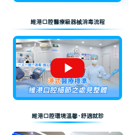
維港口腔醫療級器械消毒流程
維港口腔環境溫馨·舒適就診