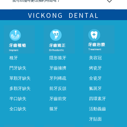
我可以隨時更改預約時間嗎？
可以，請盡早通過wechat或whatsapp聯絡我們，告知我們你原本預約
的時間及資料，並且重新預約的日期及時段
VICKONG DENTAL
種牙
隱形箍牙
美容冠
門牙缺失
牙齒擁擠
烤瓷牙
單顆牙缺失
牙列稀疏
全瓷牙
多顆牙缺失
前牙反頜
氟斑牙
半口缺失
牙齒前突
四環素牙
全口缺失
箍牙
活動義齒
牙貼面