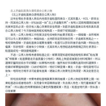
北上牙齒貼面美白適唔適合公衆人物
《北上牙齒貼面美白適唔適合公衆人物》
近年愈嚟愈多香港人興去內地做牙齒貼面同美白，尤其系藝人、KOL、節目主
持、同其他公衆人物，好似掀起一陣“北上牙齒整形熱”。有啲人認爲喺鏡頭前維持
完美笑容系必須，但亦有人擔心效果同安全問題。到底牙齒貼面美白系唔系真系適
合公衆人物呢？今次我哋就用輕松嘅角度，一齊傾下呢個話題。
首先，公衆人物嘅工作性質決定咗佢哋對外貌要求較高。一個燦爛、自然嘅笑
容可以令人更具親和力，無論拍戲、主持節目定同粉絲合照，牙齒都系焦點之一。
喺呢個角度睇，牙齒貼面美白確實有優勢。貼面可以即刻改善牙齒外觀，例如顔色
偏黃、形狀唔齊、或者有少少缺損，尤其系啲人唔想經過長時間矯正同化學漂白，
貼面就成咗一個快捷嘅選擇。
不過，公衆人物喺考慮做貼面之前，都要清楚知道呢個過程唔系單純“貼塊薄
板”咁簡單。貼面要磨走牙齒表層少少物料，再貼上陶瓷或者複合材料嘅薄片，所以
選擇牙醫同技術水平好關鍵。如果喺內地做，雖然有好多設備先進同材料選擇多，
但最好都要搵有經驗、口碑好嘅診所，唔好只睇宣傳。畢竟，牙齒一做咗就唔可以
後悔，唔同地方嘅手法可能會有差異，建議公衆人物要先咨詢清楚，再決定是否北
上。
除咗技術問題，仲要考慮貼面嘅真實效果同維護。公衆人物經常需要上鏡，如
果貼面過白或者唔自然，反而會令笑容顯得僵硬，失去個人特色。現代審美講求“自
然美”，所以選顔色時要根據自己膚色同整體氣質。而且，貼面並唔代表一勞永逸，
日常都要