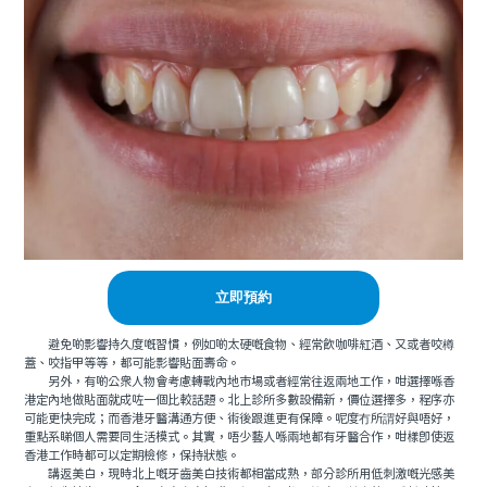
立即預約
避免啲影響持久度嘅習慣，例如啲太硬嘅食物、經常飲咖啡紅酒、又或者咬樽
蓋、咬指甲等等，都可能影響貼面壽命。
另外，有啲公衆人物會考慮轉戰內地市場或者經常往返兩地工作，咁選擇喺香
港定內地做貼面就成咗一個比較話題。北上診所多數設備新，價位選擇多，程序亦
可能更快完成；而香港牙醫溝通方便、術後跟進更有保障。呢度冇所謂好與唔好，
重點系睇個人需要同生活模式。其實，唔少藝人喺兩地都有牙醫合作，咁樣即使返
香港工作時都可以定期檢修，保持狀態。
講返美白，現時北上嘅牙齒美白技術都相當成熟，部分診所用低刺激嘅光感美