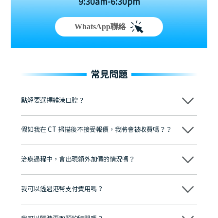
9:30am-6:30pm
WhatsApp聯絡
常見問題
點解要選擇維港口腔？
維港口腔踐行「醫道濟世」的大學校訓，各分院匯聚來自香港、內地的
博士碩士高資歷牙醫，十七年穩定開診。榮獲「2024香港企業領袖品
假如我在 CT 掃描後不接受報價，我將會被收費嗎？？
牌」、「2025香港企業領袖品牌」，是諾貝爾種植系統全球放心植牙中
心，香港新城電台與廣東衛視推薦品牌
不會！只要未開始實際服務之前，你不會被收取任何費用。
至今已服務超過三十個國家和地區的顧客，受到粵港澳大灣區及周邊城
市市民極高的口碑評價及信任推薦 珠海、深圳設有八大分院，香港亦設
治療過程中，會出現額外加價的情況嗎？
有咨詢及服務保障中心，有任何問題都可以隨時預約免費咨詢，讓人十
分放心
不會，治療前我們會詳細說明治療方案及對應的價錢，顧客同意並簽字
後，我們才會正式進行診療服務
我可以透過港幣支付費用嗎？
可以。維港口腔會按照當日匯率轉算收取費用，而匯率會及時告知客人