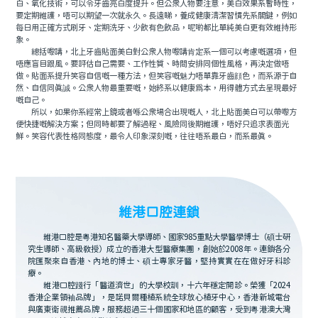
白、氧化技術，可以令牙齒亮白度提升。但公衆人物要注意，美白效果系暫時性，
要定期維護，唔可以期望一次就永久。長遠睇，養成健康清潔習慣先系關鍵，例如
每日用正確方式刷牙、定期洗牙、少飲有色飲品，呢啲都比單純美白更有效維持形
象。
總括嚟講，北上牙齒貼面美白對公衆人物嚟講肯定系一個可以考慮嘅選項，但
唔應盲目跟風。要評估自己需要、工作性質、時間安排同個性風格，再決定做唔
做。貼面系提升笑容自信嘅一種方法，但笑容嘅魅力唔單靠牙齒顔色，而系源于自
然、自信同真誠。公衆人物最重要嘅，始終系以健康爲本，用得體方式去呈現最好
嘅自己。
所以，如果你系經常上鏡或者喺公衆場合出現嘅人，北上貼面美白可以帶嚟方
便快捷嘅解決方案；但同時都要了解過程、風險同後期維護，唔好只追求表面光
鮮。笑容代表性格同態度，最令人印象深刻嘅，往往唔系最白，而系最真。
維港口腔連鎖
維港口腔是粵港知名醫藥大學導師、國家985重點大學醫學博士（碩士研
究生導師、高級教授）成立的香港大型醫療集團，創始於2008年。連鎖各分
院匯聚來自香港、內地的博士、碩士專家牙醫，堅持實實在在做好牙科診
療。
維港口腔踐行「醫道濟世」的大學校訓，十六年穩定開診。榮獲「2024
香港企業領袖品牌」，是諾貝爾種植系統全球放心植牙中心，香港新城電台
與廣東衛視推薦品牌，服務超過三十個國家和地區的顧客，受到粵港澳大灣