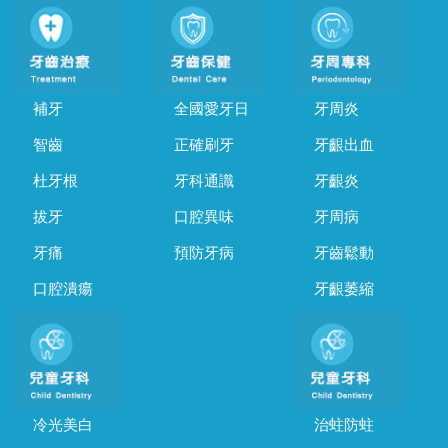
補牙
全國愛牙日
牙周炎
智齒
正確刷牙
牙齦出血
杜牙根
牙科通識
牙齦炎
拔牙
口腔異味
牙周病
牙痛
預防牙病
牙齒鬆動
口腔潰瘍
牙齦萎縮
冷光美白
治蛀防蛀