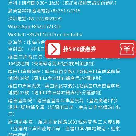
牙科上班時間 9:30～18:30（夜診及禮拜天請提前預約）
廣東話諮詢 香港電話+852 51721315
深圳電話+86 13128823079
WhatsApp:+85251721315
WeChat: +85251721315 or dentalhk
珠海院：珠海市香洲區 拱北中建商業大廈 15樓（迎賓廣
拎$400優惠券
場對面），拱北口岸步行8分鐘直達
福田口岸香江院：福田區福田口岸正對面，海悅華城
104號地鋪（東鐵線落馬洲站出關對面即到）
福田口岸廣場院：福田區裕亨路3-1號福田口岸商業廣場
地鋪034號（福田口岸出關右轉直行5分鐘即到）
福田口岸星光院：福田區裕亨路3-1號福田口岸商業廣場
地鋪033號（福田口岸出關右轉直行5分鐘即到）
福田皇崗院：福田區皇崗口岸皇禦苑（皇城廣場C門）
深港1號地鋪全層（近福田口岸、皇崗口岸地鐵站E出
口）
羅湖區委院：羅湖區愛國路1002號外貿輕工大廈8樓
（近羅湖口岸和蓮塘口岸，蓮塘口岸2個地鐵站，近東
門步行街）