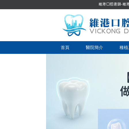
維港口腔連鎖-維港口
首頁
醫院簡介
種植