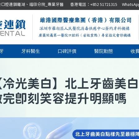
腔連鎖羅湖、福田分院_專業牙醫 香港電話：+852 51721315 WhatsApp：+8
牙
牙科醫生
口碑評價
醫院動態
收
【
冷光美白
】
北上牙齒美白
做完即刻笑容提升明顯嗎