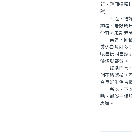
新，整個過程
試。
不過，唔好誤
抽煙、唔好成
仲有，定期去
再者，即使北
真係白咗好多
嘅自信同自然
價值嘅部分。
總括而言，北
個不錯選擇。
合良好生活習
所以，下次照
點，都係一個
表達。