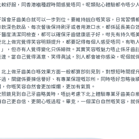
比較舒服，同香港嗰種趕時間感覺唔同。呢類貼心體驗都令唔少
會牙齒美白就可以一步到位。要維持靓白嘅笑容，日常習慣都
日飲深色飲品、每次餐後保持刷牙或者用漱口水，都係延長美白
牙醫度清潔同檢查，都可以確保牙齒健康底子好，咁先有持久嘅
上做完覺得笑容明顯提升，都要記得每個人感受唔同。有啲人
！」，但亦有人覺得變化只係細微。其實笑容嘅魅力唔止係牙齒
表達。當自己覺得滿意、笑得真誠，別人都會被你感染，呢個就
上做牙齒美白喺效果方面一般都算即刻見到，對想短時間提升
不過，關鍵係要揀信譽好、有專業保證嘅診所，同時唔好忽略後
慣，你嘅笑容自然會更加燦爛，更加有氣質。
鏡見到自己牙齒略黃時，唔妨考慮下北上體驗專業牙齒美白療
讓自己更自信、更開心嘅過程。畢竟，一個潔白自然嘅笑容，就