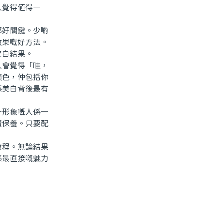
人覺得值得一
好關鍵。少啲
效果嘅好方法。
美白結果。
會覺得「哇，
顔色，仲包括你
係美白背後最有
形象嘅人係一
續保養。只要配
程。無論結果
係最直接嘅魅力