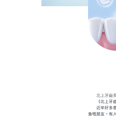
北上牙齒
《北上牙齒美
近年好多香港
象嘅朋友。有