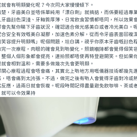
完就會有明顯變化呢？今次同大家慢慢傾下。
，牙齒美白並唔係單純用「漂白劑」就搞掂，而係要經過專業
人牙齒顔色深淺、牙釉質厚薄、日常飲食習慣都唔同，所以效果
都會先幫你睇下牙齒狀況，確認適合做光感美白或者冷光美白。
配合安全有效嘅美白凝膠，加速色素分解，從而令牙齒表面回複
容提升明顯嗎」呢個問題，坦白講，視乎你原本牙齒嘅顔色程
做完一次療程，肉眼的確會見到啲變化，照鏡嗰陣都會覺得個笑
，整個人個形象都會提亮，連拍照都唔使再特登避開笑。但如果
果就會相對溫和，需要多做幾次先會更明顯。
心療程過程會唔會痛，其實北上啲地方用嘅儀器技術都幾先進
感，唔會痛到太誇張。不過，做完之後有啲人會覺得牙齒對冷或
常反應，過兩日就會恢複。呢段時間記得盡量避免飲咖啡、茶或
，就可以令效果持