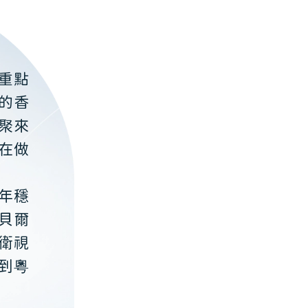
重點
的香
聚來
在做
年穩
貝爾
衛視
到粵