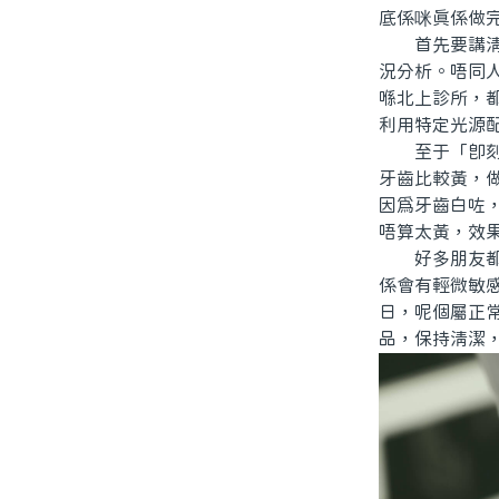
底係咪真係做
首先要講清楚
況分析。唔同
喺北上診所，
利用特定光源
至于「即刻笑
牙齒比較黃，
因爲牙齒白咗
唔算太黃，效
好多朋友都關
係會有輕微敏
日，呢個屬正
品，保持清潔