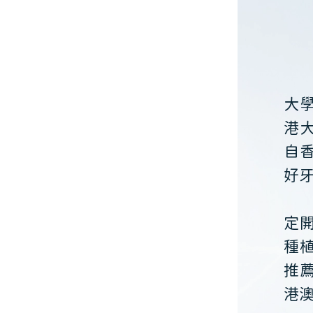
大
港
自
好
定
種
推
港