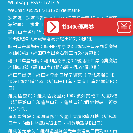
WhatsApp:+85251721315
WeChat: +85251721315 or dentalhk
珠海院：珠海市香洲區 拱北中建商業大廈 15樓（迎賓廣
場對面），拱北口岸步行8分鐘直達
拎$400優惠券
福田口岸香江院：福田區福田口岸正對面，海悅華城
104號地鋪（東鐵線落馬洲站出關對面即到）
福田口岸廣場院：福田區裕亨路3-1號福田口岸商業廣場
地鋪034號（福田口岸出關右轉直行5分鐘即到）
福田口岸星光院：福田區裕亨路3-1號福田口岸商業廣場
地鋪033號（福田口岸出關右轉直行5分鐘即到）
福田皇崗院：福田區皇崗口岸皇禦苑（皇城廣場C門）
深港1號地鋪全層（近福田口岸、皇崗口岸地鐵站E出
口）
羅湖區委院：羅湖區愛國路1002號外貿輕工大廈8樓
（近羅湖口岸和蓮塘口岸，蓮塘口岸2個地鐵站，近東
門步行街）
羅湖國貿院：羅湖區春風路廬山大廈B座21樓（近羅湖
口岸、向西村地鐵站A2出口、國貿地鐵站B出口）
羅湖金光華院：羅湖區國貿金光華廣場東二門對面，南