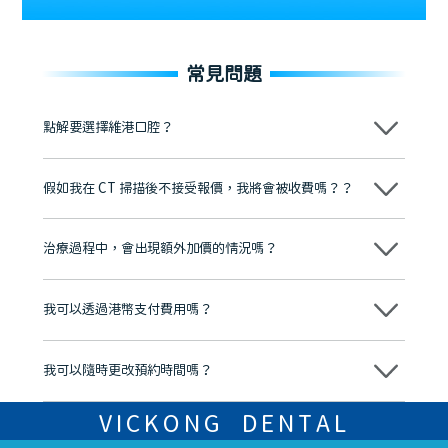
常見問題
點解要選擇維港口腔？
維港口腔踐行「醫道濟世」的大學校訓，各分院匯聚來自香港、內地的
博士碩士高資歷牙醫，十七年穩定開診。榮獲「2024香港企業領袖品
假如我在 CT 掃描後不接受報價，我將會被收費嗎？？
牌」、「2025香港企業領袖品牌」，是諾貝爾種植系統全球放心植牙中
心，香港新城電台與廣東衛視推薦品牌
不會！只要未開始實際服務之前，你不會被收取任何費用。
至今已服務超過三十個國家和地區的顧客，受到粵港澳大灣區及周邊城
市市民極高的口碑評價及信任推薦 珠海、深圳設有八大分院，香港亦設
治療過程中，會出現額外加價的情況嗎？
有咨詢及服務保障中心，有任何問題都可以隨時預約免費咨詢，讓人十
分放心
不會，治療前我們會詳細說明治療方案及對應的價錢，顧客同意並簽字
後，我們才會正式進行診療服務
我可以透過港幣支付費用嗎？
可以。維港口腔會按照當日匯率轉算收取費用，而匯率會及時告知客人
我可以隨時更改預約時間嗎？
可以，請盡早通過wechat或whatsapp聯絡我們，告知我們你原本預約
的時間及資料，並且重新預約的日期及時段
VICKONG DENTAL