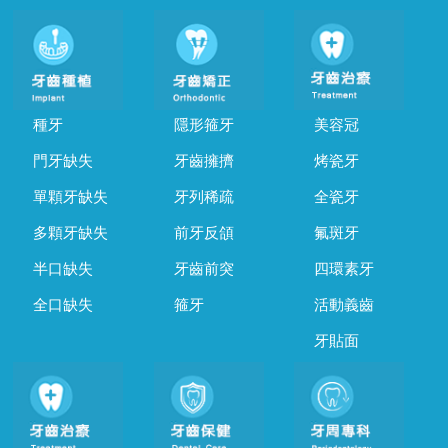
種牙
隱形箍牙
美容冠
門牙缺失
牙齒擁擠
烤瓷牙
單顆牙缺失
牙列稀疏
全瓷牙
多顆牙缺失
前牙反頜
氟斑牙
半口缺失
牙齒前突
四環素牙
全口缺失
箍牙
活動義齒
牙貼面