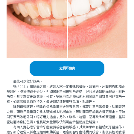
立即預約
面先可以做好效果。
喺「北上」做貼面之前，建議大家一定要揀信譽好、設備齊、牙醫有牌照嘅正
規診所。即使價錢平少少，但如果用料同技術唔達標，好容易導致貼面脫落、顔色
唔均、甚至影響牙龈健康。仲有，唔同地區用嘅貼面材料同黐合劑質量可能都唔一
樣，如果想效果自然持久，最好都問清楚用咩品牌、點處理。
講到術後護理，唔論你係喺香港定大陸整貼面，都要注意日常保養。貼面裝好
之後，頭幾日盡量避免食太硬或者太黏嘅食物，等貼面同牙齒黐合得更穩定。平時
刷牙要用軟毛牙刷，唔好用力過猛；另外，咖啡、紅酒、茶等飲品都要適量，雖然
瓷貼面本身防色漬，但長期大量攝取依然可能令整體顔色略變。
有啲人擔心磨牙會令牙齒變弱或者容易敏感。其實如果由有經驗嘅牙醫操作，
磨牙部分通常只係磨走極薄嘅釉質層，唔會影響牙齒結構同咬合。術後有輕微敏感