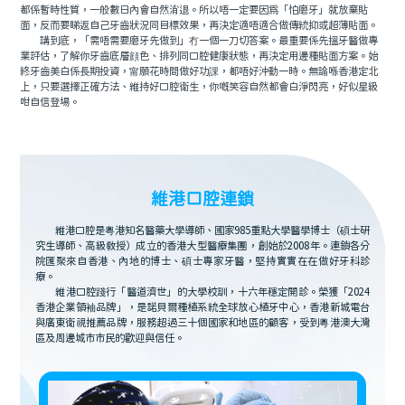
都係暫時性質，一般數日內會自然消退。所以唔一定要因爲「怕磨牙」就放棄貼
面，反而要睇返自己牙齒狀況同目標效果，再決定適唔適合做傳統抑或超薄貼面。
講到底，「需唔需要磨牙先做到」冇一個一刀切答案。最重要係先搵牙醫做專
業評估，了解你牙齒底層顔色、排列同口腔健康狀態，再決定用邊種貼面方案。始
終牙齒美白係長期投資，甯願花時間做好功課，都唔好沖動一時。無論喺香港定北
上，只要選擇正確方法、維持好口腔衛生，你嘅笑容自然都會白淨閃亮，好似星級
咁自信登場。
維港口腔連鎖
維港口腔是粵港知名醫藥大學導師、國家985重點大學醫學博士（碩士研
究生導師、高級教授）成立的香港大型醫療集團，創始於2008年。連鎖各分
院匯聚來自香港、內地的博士、碩士專家牙醫，堅持實實在在做好牙科診
療。
維港口腔踐行「醫道濟世」的大學校訓，十六年穩定開診。榮獲「2024
香港企業領袖品牌」，是諾貝爾種植系統全球放心植牙中心，香港新城電台
與廣東衛視推薦品牌，服務超過三十個國家和地區的顧客，受到粵港澳大灣
區及周邊城市市民的歡迎與信任。