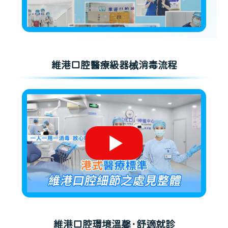
維港口腔醫療級器械消毒流程
維港口腔環境溫馨·舒適就診