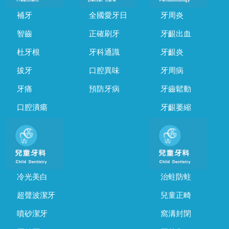
補牙
全國愛牙日
牙周炎
智齒
正確刷牙
牙齦出血
杜牙根
牙科通識
牙齦炎
拔牙
口腔異味
牙周病
牙痛
預防牙病
牙齒鬆動
口腔潰瘍
牙齦萎縮
冷光美白
治蛀防蛀
超聲波潔牙
兒童正畸
噴砂潔牙
窩溝封閉