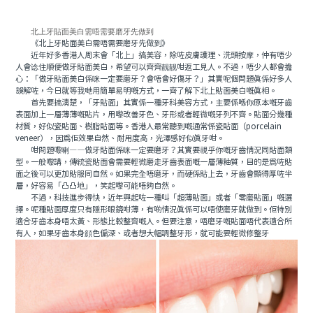
北上牙貼面美白需唔需要磨牙先做到
《北上牙貼面美白需唔需要磨牙先做到》
近年好多香港人周末會「北上」搞美容，除咗皮膚護理、洗頭按摩，仲有唔少
人會谂住順便做牙貼面美白，希望可以齊齊靓靓咁返工見人。不過，唔少人都會擔
心：「做牙貼面美白係咪一定要磨牙？會唔會好傷牙？」其實呢個問題真係好多人
誤解咗，今日就等我哋用簡單易明嘅方式，一齊了解下北上貼面美白嘅真相。
首先要搞清楚，「牙貼面」其實係一種牙科美容方式，主要係喺你原本嘅牙齒
表面加上一層薄薄嘅貼片，用嚟改善牙色、牙形或者輕微嘅牙列不齊。貼面分幾種
材質，好似瓷貼面、樹脂貼面等。香港人最常聽到嘅通常係瓷貼面（porcelain
veneer），因爲佢效果自然、耐用度高，光澤感好似真牙咁。
咁問題嚟喇——做牙貼面係咪一定要磨牙？其實要視乎你嘅牙齒情況同貼面類
型。一般嚟講，傳統瓷貼面會需要輕微磨走牙齒表面嘅一層薄釉質，目的是爲咗貼
面之後可以更加貼服同自然。如果完全唔磨牙，而硬係貼上去，牙齒會顯得厚咗半
層，好容易「凸凸地」，笑起嚟可能唔夠自然。
不過，科技進步得快，近年興起咗一種叫「超薄貼面」或者「零磨貼面」嘅選
擇。呢種貼面厚度只有隱形眼鏡咁薄，有啲情況真係可以唔使磨牙就做到。佢特別
適合牙齒本身唔太黃、形態比較整齊嘅人。但要注意，唔磨牙嘅貼面唔代表適合所
有人，如果牙齒本身顔色偏深、或者想大幅調整牙形，就可能要輕微修整牙