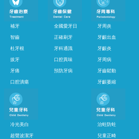
補牙
全國愛牙日
牙周炎
智齒
正確刷牙
牙齦出血
杜牙根
牙科通識
牙齦炎
拔牙
口腔異味
牙周病
牙痛
預防牙病
牙齒鬆動
口腔潰瘍
牙齦萎縮
冷光美白
治蛀防蛀
超聲波潔牙
兒童正畸