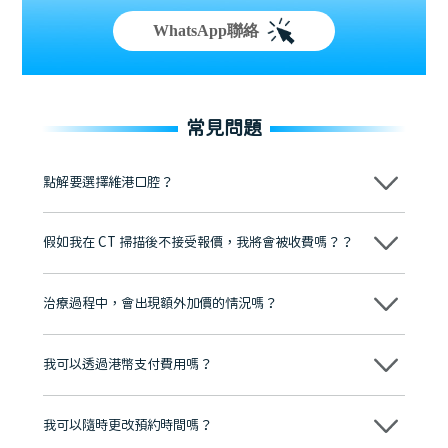
WhatsApp聯絡
常見問題
點解要選擇維港口腔？
維港口腔踐行「醫道濟世」的大學校訓，各分院匯聚來自香港、內地的
博士碩士高資歷牙醫，十七年穩定開診。榮獲「2024香港企業領袖品
假如我在 CT 掃描後不接受報價，我將會被收費嗎？？
牌」、「2025香港企業領袖品牌」，是諾貝爾種植系統全球放心植牙中
心，香港新城電台與廣東衛視推薦品牌
不會！只要未開始實際服務之前，你不會被收取任何費用。
至今已服務超過三十個國家和地區的顧客，受到粵港澳大灣區及周邊城
市市民極高的口碑評價及信任推薦 珠海、深圳設有八大分院，香港亦設
治療過程中，會出現額外加價的情況嗎？
有咨詢及服務保障中心，有任何問題都可以隨時預約免費咨詢，讓人十
分放心
不會，治療前我們會詳細說明治療方案及對應的價錢，顧客同意並簽字
後，我們才會正式進行診療服務
我可以透過港幣支付費用嗎？
可以。維港口腔會按照當日匯率轉算收取費用，而匯率會及時告知客人
我可以隨時更改預約時間嗎？