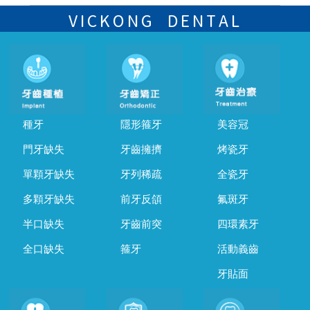
可以，請盡早通過wechat或whatsapp聯絡我們，告知我們你原本預約
的時間及資料，並且重新預約的日期及時段
VICKONG DENTAL
種牙
隱形箍牙
美容冠
門牙缺失
牙齒擁擠
烤瓷牙
單顆牙缺失
牙列稀疏
全瓷牙
多顆牙缺失
前牙反頜
氟斑牙
半口缺失
牙齒前突
四環素牙
全口缺失
箍牙
活動義齒
牙貼面