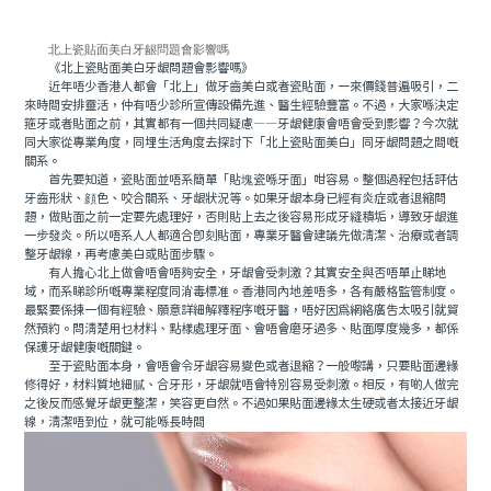
北上瓷貼面美白牙龈問題會影響嗎
《北上瓷貼面美白牙龈問題會影響嗎》
近年唔少香港人都會「北上」做牙齒美白或者瓷貼面，一來價錢普遍吸引，二
來時間安排靈活，仲有唔少診所宣傳設備先進、醫生經驗豐富。不過，大家喺決定
箍牙或者貼面之前，其實都有一個共同疑慮——牙龈健康會唔會受到影響？今次就
同大家從專業角度，同埋生活角度去探討下「北上瓷貼面美白」同牙龈問題之間嘅
關系。
首先要知道，瓷貼面並唔系簡單「貼塊瓷喺牙面」咁容易。整個過程包括評估
牙齒形狀、顔色、咬合關系、牙龈狀況等。如果牙龈本身已經有炎症或者退縮問
題，做貼面之前一定要先處理好，否則貼上去之後容易形成牙縫積垢，導致牙龈進
一步發炎。所以唔系人人都適合即刻貼面，專業牙醫會建議先做清潔、治療或者調
整牙龈線，再考慮美白或貼面步驟。
有人擔心北上做會唔會唔夠安全，牙龈會受刺激？其實安全與否唔單止睇地
域，而系睇診所嘅專業程度同消毒標准。香港同內地差唔多，各有嚴格監管制度。
最緊要係揀一個有經驗、願意詳細解釋程序嘅牙醫，唔好因爲網絡廣告太吸引就貿
然預約。問清楚用乜材料、點樣處理牙面、會唔會磨牙過多、貼面厚度幾多，都係
保護牙龈健康嘅關鍵。
至于瓷貼面本身，會唔會令牙龈容易變色或者退縮？一般嚟講，只要貼面邊緣
修得好，材料質地細膩、合牙形，牙龈就唔會特別容易受刺激。相反，有啲人做完
之後反而感覺牙龈更整潔，笑容更自然。不過如果貼面邊緣太生硬或者太接近牙龈
線，清潔唔到位，就可能喺長時間