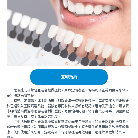
立即預約
之後造成牙龈紅腫或者輕微退縮。所以定期複查、保持刷牙正確同使用牙線，
系維持效果嘅重點。
有啲朋友會講，北上診所未必用跟香港一樣嘅護理標准。其實有啲大型連鎖牙
科已經引入國際認證系統，器械消毒同材料來源都有記錄。若你真系擔心，可以要
求睇清楚設備消毒證書或者材料型號。唔使怕問問題，做牙齒美容都系一項醫療程
序，要保障自己安全先系對的態度。
從生活角度睇，牙龈健康會直接影響貼面美白嘅效果。如果牙龈顔色唔均勻、
或者有輕微萎縮，貼面再靓都難以出現理想對比。唔少醫生都會建議先改善牙龈健
康，例如使用抗炎牙膏、定期洗牙，待牙龈穩定再做貼面，這樣效果更加持久自
然。