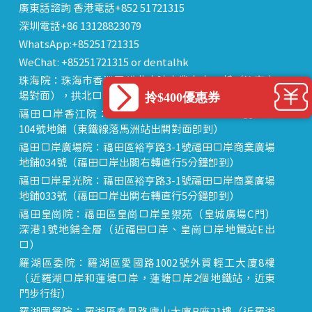
廣東話諮詢 香港電話+852 51721315
深圳電話+86 13128823079
WhatsApp:+85251721315
WeChat: +85251721315 or dentalhk
珠海院：珠海市香洲區 拱北中建商業大廈 15樓（迎賓廣
場對面），拱北口岸步行8分鐘直達
拎$400優惠券
福田口岸香江院：福田區福田口岸正對面，海悅華城
104號地鋪（東鐵線落馬洲站出關對面即到）
福田口岸廣場院：福田區裕亨路3-1號福田口岸商業廣場
地鋪034號（福田口岸出關右轉直行5分鐘即到）
福田口岸星光院：福田區裕亨路3-1號福田口岸商業廣場
地鋪033號（福田口岸出關右轉直行5分鐘即到）
福田皇崗院：福田區皇崗口岸皇禦苑（皇城廣場C門）
深港1號地鋪全層（近福田口岸、皇崗口岸地鐵站E出
口）
羅湖區委院：羅湖區愛國路1002號外貿輕工大廈8樓
（近羅湖口岸和蓮塘口岸，蓮塘口岸2個地鐵站，近東
門步行街）