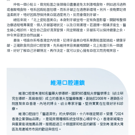
仲有一個小貼士，做完貼面之後頭幾日盡量避免太刺激嘅食物，例如過冷過熱
或者酸嘅食物，唔系因爲貼面怕壞，而系牙龈正在適應新環境。另外，夜晚要記得
溫柔刷牙，唔好因爲想保持美白就過度用力，反而會傷到牙龈。
總括來說，「北上瓷貼面美白」本身對牙龈並唔一定有負面影響，關鍵喺整個
治療過程嘅專業度、個人牙龈基礎狀況、以及日常護理。若選擇一間講求衛生、醫
生細心嘅診所，配合自己良好清潔習慣，同定期複查，牙龈系可以保持健康之余，
仲令笑容更加自然靓麗。
最後，唔論你系喺香港定內地做，記得牙齒美白唔系單靠貼面就搞掂。健康牙
龈、正確飲食同良好口腔習慣，先系維持笑容美麗嘅關鍵。北上貼面只系一個選
項，好好了解自己牙齦情況，再作決定，就可以安心擁有自信又閃亮嘅笑容。
維港口腔連鎖
維港口腔是粵港知名醫藥大學導師、國家985重點大學醫學博士（碩士研
究生導師、高級教授）成立的香港大型醫療集團，創始於2008年。連鎖各分
院匯聚來自香港、內地的博士、碩士專家牙醫，堅持實實在在做好牙科診
療。
維港口腔踐行「醫道濟世」的大學校訓，十六年穩定開診。榮獲「2024
香港企業領袖品牌」，是諾貝爾種植系統全球放心植牙中心，香港新城電台
與廣東衛視推薦品牌，服務超過三十個國家和地區的顧客，受到粵港澳大灣
區及周邊城市市民的歡迎與信任。