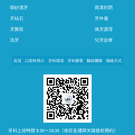
噴砂潔牙
窩溝封閉
牙結石
牙外傷
牙菌斑
換牙護理
洗牙
兒牙診療
首頁
口腔科簡介
牙科環境
牙科榮譽
醫師團隊
聯絡方式
牙科上班時間 9:30～18:30（夜診及禮拜天請提前預約）