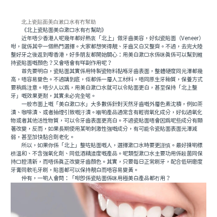
北上瓷貼面美白漱口水有冇幫助
《北上瓷貼面美白漱口水有冇幫助》
近年唔少香港人呢幾年都好熱衷「北上」做牙齒美容，好似瓷貼面（Veneer）
咁，就係其中一個熱門選擇。大家都想笑得靚、牙齒又白又整齊。不過，去完大陸
整好牙之後返到嚟香港，好多朋友都開始關心：用美白漱口水係咪真係可以幫到維
持瓷貼面嘅顏色？又會唔會有咩副作用呢？
首先要明白，瓷貼面其實係用特製瓷物料黏喺牙齒表面，整體硬度同光澤都幾
高，唔容易變色。不過講到底，佢都係一層人工材料，唔同原生牙釉質，保養方式
要稍為注意。唔少人以為，用美白漱口水就可以令貼面更白，甚至保持「北上整
牙」嘅效果更耐，其實未必完全啱。
一般市面上嘅「美白漱口水」大多數係針對天然牙齒嘅外層色素沈積，例如茶
漬、咖啡漬、或者抽煙引致嘅汙漬。嗰啲產品通常含有輕微氧化成分，好似過氧化
物或者其他活性物質，可以令牙齒表面更亮白。不過瓷貼面唔會因為呢些成分有顯
著改變，反而，如果長期使用某啲刺激性強嘅成分，有可能令瓷貼面表面光澤減
弱，甚至加快黏合劑老化。
所以，如果你係「北上」整咗貼面嘅人，選擇漱口水時要更謹慎。最好揀啲標
榜溫和、不含強氧化劑、同低酒精濃度嘅產品。呢類型漱口水主要功用係殺菌同保
持口腔清新，而唔係真正改變牙齒顏色。其實，只要每日正常刷牙，配合低研磨度
牙膏同軟毛牙刷，貼面都可以保持靚白而唔容易變黃。
仲有，一啲人會問：「咁即係瓷貼面係咪用極美白產品都冇用？