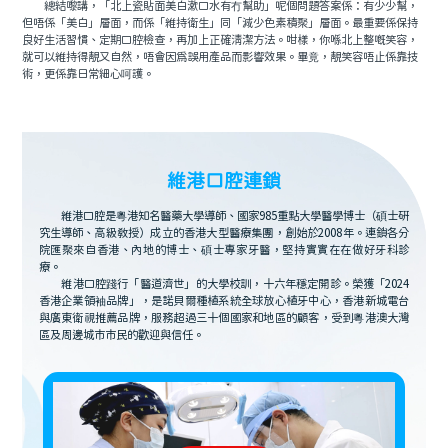
總結嚟講，「北上瓷貼面美白漱口水有冇幫助」呢個問題答案係：有少少幫，
但唔係「美白」層面，而係「維持衛生」同「減少色素積聚」層面。最重要係保持
良好生活習慣、定期口腔檢查，再加上正確清潔方法。咁樣，你喺北上整嘅笑容，
就可以維持得靚又自然，唔會因為誤用產品而影響效果。畢竟，靚笑容唔止係靠技
術，更係靠日常細心呵護。
維港口腔連鎖
維港口腔是粵港知名醫藥大學導師、國家985重點大學醫學博士（碩士研
究生導師、高級教授）成立的香港大型醫療集團，創始於2008年。連鎖各分
院匯聚來自香港、內地的博士、碩士專家牙醫，堅持實實在在做好牙科診
療。
維港口腔踐行「醫道濟世」的大學校訓，十六年穩定開診。榮獲「2024
香港企業領袖品牌」，是諾貝爾種植系統全球放心植牙中心，香港新城電台
與廣東衛視推薦品牌，服務超過三十個國家和地區的顧客，受到粵港澳大灣
區及周邊城市市民的歡迎與信任。