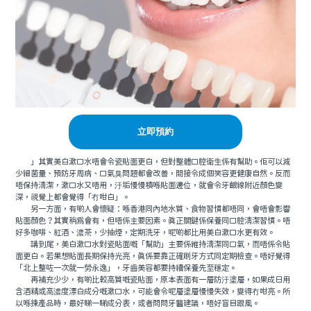
立即預約
」其實美白漱口水唔會令瓷貼面更白，但對整體口腔衛生係有幫助。佢可以減
少細菌量、預防牙周病、口氣臭問題都會改善，間接令成個笑容更健康自然。反而
唔保持清潔，漱口水又唔用，汙垢慢慢積喺貼面邊位，就會令牙齦線附近顏色變
深，視覺上都會覺得「冇咁白」。
另一方面，有啲人會懷疑：喺香港同內地水質、食物習慣都唔同，會唔會影響
貼面顏色？其實稍為會有，但唔係主要因素。真正關鍵係保養同口腔清潔習慣。唔
好多咖啡、紅酒、濃茶，少抽煙，定期洗牙，呢啲都比用美白漱口水更有效。
講到尾，美白漱口水對瓷貼面嘅「幫助」主要係維持清潔同口氣，而唔係令貼
面更白。若果想貼面長期保持光亮，真係要靠正確刷牙方式同定期檢查。唔好覺得
「北上整咗一次就一勞永逸」，牙齒美容都要持續保養先至穩定。
再補充少少，有啲比較高質嘅瓷貼面，原本表面有一層防汙塗層，如果成日用
含酒精或高濃度漂白成分嘅漱口水，可能會令呢層塗層慢慢失效，變得冇咁亮。所
以喺揀產品時，最好睇一睇成分表，或者問問牙醫建議，唔好盲目跟風。