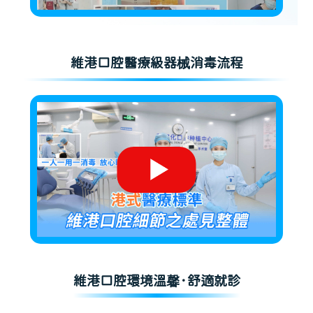
維港口腔醫療級器械消毒流程
維港口腔環境溫馨·舒適就診