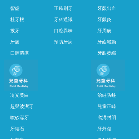
智齒
正確刷牙
牙齦出血
杜牙根
牙科通識
牙齦炎
拔牙
口腔異味
牙周病
牙痛
預防牙病
牙齒鬆動
口腔潰瘍
牙齦萎縮
冷光美白
治蛀防蛀
超聲波潔牙
兒童正畸
噴砂潔牙
窩溝封閉
牙結石
牙外傷