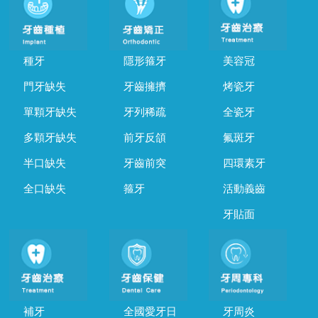
種牙
隱形箍牙
美容冠
門牙缺失
牙齒擁擠
烤瓷牙
單顆牙缺失
牙列稀疏
全瓷牙
多顆牙缺失
前牙反頜
氟斑牙
半口缺失
牙齒前突
四環素牙
全口缺失
箍牙
活動義齒
牙貼面
補牙
全國愛牙日
牙周炎