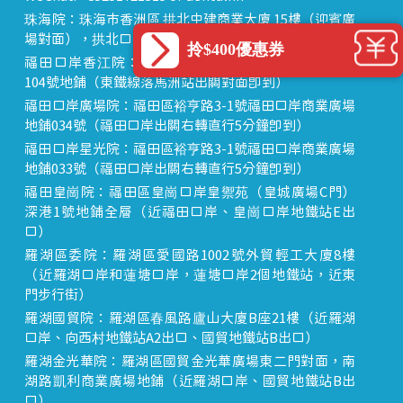
珠海院：珠海市香洲區 拱北中建商業大廈 15樓（迎賓廣
場對面），拱北口岸步行8分鐘直達
拎$400優惠券
福田口岸香江院：福田區福田口岸正對面，海悅華城
104號地鋪（東鐵線落馬洲站出關對面即到）
福田口岸廣場院：福田區裕亨路3-1號福田口岸商業廣場
地鋪034號（福田口岸出關右轉直行5分鐘即到）
福田口岸星光院：福田區裕亨路3-1號福田口岸商業廣場
地鋪033號（福田口岸出關右轉直行5分鐘即到）
福田皇崗院：福田區皇崗口岸皇禦苑（皇城廣場C門）
深港1號地鋪全層（近福田口岸、皇崗口岸地鐵站E出
口）
羅湖區委院：羅湖區愛國路1002號外貿輕工大廈8樓
（近羅湖口岸和蓮塘口岸，蓮塘口岸2個地鐵站，近東
門步行街）
羅湖國貿院：羅湖區春風路廬山大廈B座21樓（近羅湖
口岸、向西村地鐵站A2出口、國貿地鐵站B出口）
羅湖金光華院：羅湖區國貿金光華廣場東二門對面，南
湖路凱利商業廣場地鋪（近羅湖口岸、國貿地鐵站B出
口）