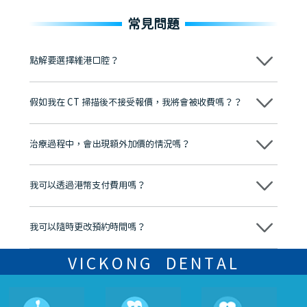
常見問題
點解要選擇維港口腔？
維港口腔踐行「醫道濟世」的大學校訓，各分院匯聚來自香港、內地的
博士碩士高資歷牙醫，十七年穩定開診。榮獲「2024香港企業領袖品
假如我在 CT 掃描後不接受報價，我將會被收費嗎？？
牌」、「2025香港企業領袖品牌」，是諾貝爾種植系統全球放心植牙中
心，香港新城電台與廣東衛視推薦品牌
不會！只要未開始實際服務之前，你不會被收取任何費用。
至今已服務超過三十個國家和地區的顧客，受到粵港澳大灣區及周邊城
市市民極高的口碑評價及信任推薦 珠海、深圳設有八大分院，香港亦設
治療過程中，會出現額外加價的情況嗎？
有咨詢及服務保障中心，有任何問題都可以隨時預約免費咨詢，讓人十
分放心
不會，治療前我們會詳細說明治療方案及對應的價錢，顧客同意並簽字
後，我們才會正式進行診療服務
我可以透過港幣支付費用嗎？
可以。維港口腔會按照當日匯率轉算收取費用，而匯率會及時告知客人
我可以隨時更改預約時間嗎？
可以，請盡早通過wechat或whatsapp聯絡我們，告知我們你原本預約
的時間及資料，並且重新預約的日期及時段
VICKONG DENTAL