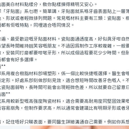
貼面美白材料點樣分，教你點樣揀得精明又安心。
牙貼面」系乜嘢。簡單講，牙貼面就系喺牙齒表面貼上一層薄
色、形狀或者輕微排列問題。常見嘅材料主要有三類：瓷貼面、
種都有佢嘅特點，同埋適合唔同情況。
*
、最受歡迎嘅牙貼面材料。瓷貼面通透度高，好似真牙咁自然
希望長時間維持靓笑容嘅朋友。不過因爲制作工序較複雜，一般
做，安裝同打磨都要咁啱牙形，所以成個過程要花少少時間。但
所都會有好多選擇。
**
用複合樹脂材料即場塑形，係一個比較快捷嘅選擇。醫生會喺
磨定形。好處系即刻做即刻見效，適合想短時間改善牙色嘅人。
比瓷貼面弱啲，長時間可能會出現輕微色差，所以就要自己留意
面**
用較新型嘅高強度陶瓷材料，適合需要高耐用度同堅固效果嘅
唔容易崩角，但制作要求高，所以通常會建議比有明顯牙形或者
記住唔好只睇表面，要同醫生詳細溝通自己需要。例如你系