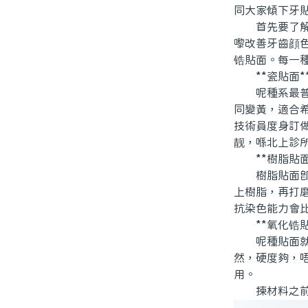
同大家傾下牙
首先要了解「
嚟改善牙齒顔
锆貼面。每一
**瓷貼面*
呢種系最普遍
同變黃，適合
技術員度身訂
靓，喺北上診
**樹脂貼面
樹脂貼面即系
上樹脂，再打
抗染色能力會
**氧化锆貼
呢種貼面就系
然，硬度夠，
用。
揀材料之前，