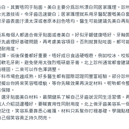
。
，其實唔同于貼面。美白主要分爲診所漂白同居家護理。診所
合光激技術，令牙齒迅速變白；居家護理就系用牙醫配置嘅美白
果牙齒表面汙漬太深或者原本顔色唔均，醫生可能建議先美白再
每個人都適合做牙貼面或者美白。好似牙齦健康唔好、牙釉質
要先處理好基礎問題，再考慮美容項目。否則就算貼咗面，都可
體耐用度。
，術後保養都好重要。唔好成日食過硬嘅嘢，例如咬冰、咬殼
同軟毛牙刷，避免使用太強烈嘅研磨牙膏。北上診所通常都會建
面穩固，二來可以作色澤調整。
市場愈趨成熟，好多醫生都有國際認證同豐富經驗。部分診所
模擬出你將來笑容嘅樣貌，等你先睇效果再決定材料。呢啲都令
有保障。
牙貼面美白材料，最關鍵系了解自己牙齒狀況同生活習慣，再
別人介紹話邊種好，要睇實用性同耐用度。北上做牙齒美容系一
但記住，笑容系要靠悉心維護，材料只系幫你打穩基礎。學識點
自己個笑容真正持久閃亮。