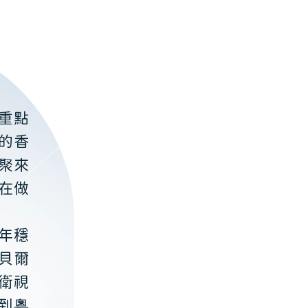
重點
的香
聚來
在做
年穩
貝爾
衛視
到粵