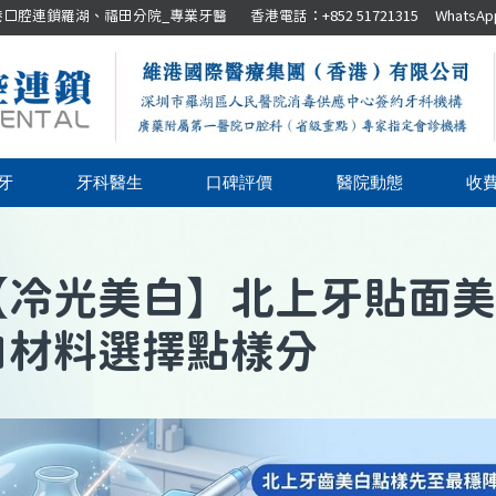
腔連鎖羅湖、福田分院_專業牙醫 香港電話：+852 51721315 WhatsApp：+8
牙
牙科醫生
口碑評價
醫院動態
收
【
冷光美白
】
北上牙貼面美
白材料選擇點樣分