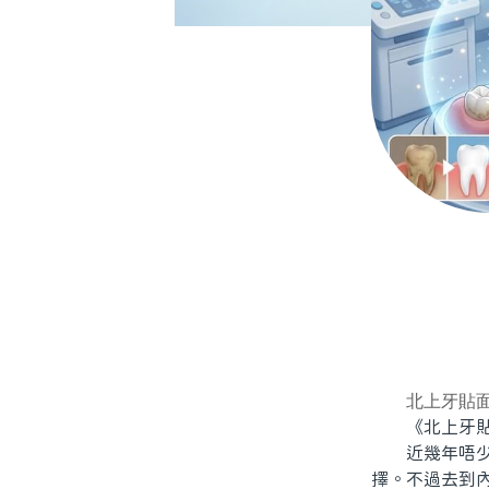
北上牙貼
《北上牙貼面
近幾年唔少香
擇。不過去到