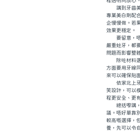
程透明同放心
講到牙齒美白
專業美白劑配
企慢慢做。若
效果更穩定。
要留意，唔系
嚴重蛀牙，都
問題而影響整
除咗材料選擇
方面要用牙線
來可以確保貼
依家北上牙科
笑設計，可以
程更安全、更
總括嚟講，選
議。唔好單靠
較高嘅選擇，
養，先可以令