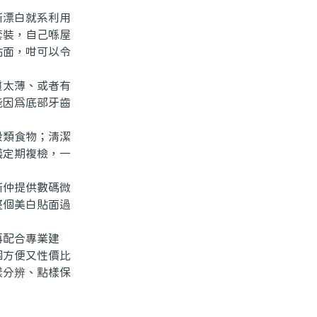
漂白就系利用
套裝，自己喺屋
貼面，咁可以令
太薄、或者有
能因爲底部牙齒
類食物；清潔
議定期複檢，一
仲提供數碼微
整個美白貼面過
配合專業建
個方便又性價比
樣分辨、點樣保