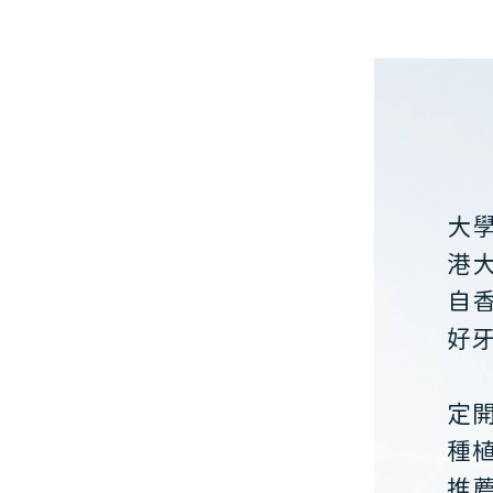
大
港
自
好
定
種
推