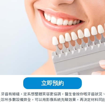
立即預約
齒有細縫，定系想整體笑容更協調，醫生會按你嘅牙齒狀況、
上診所多數設備齊全，可以用影像系統先睇效果，再決定材料同