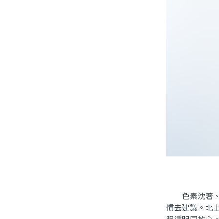
色素沈著、牙
慣去建議。北