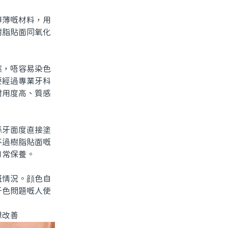
薄嘅材料，用
樹脂貼面同氧化
，唔容易染色
要經過專業牙科
耐用度高、質感
牙面度直接塗
不過樹脂貼面嘅
日常保養。
情況。顔色自
牙色問題嘅人使
想改善