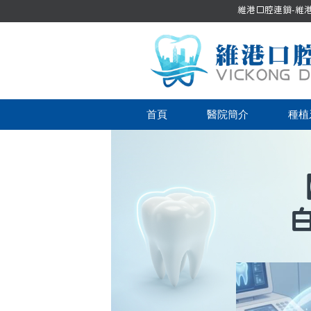
維港口腔連鎖-維港口
首頁
醫院簡介
種植