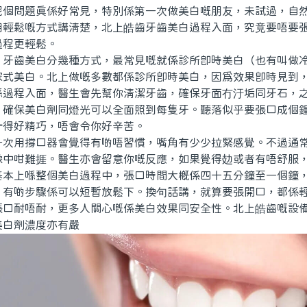
呢個問題真係好常見，特別係第一次做美白嘅朋友，未試過，自
用輕鬆嘅方式講清楚，北上皓齒牙齒美白過程入面，究竟要唔要
過程更輕鬆。
齒美白分幾種方式，最常見嘅就係診所即時美白（也有叫做冷
家式美白。北上做嘅多數都係診所即時美白，因為效果即時見到
喺過程入面，醫生會先幫你清潔牙齒，確保牙面冇汙垢同牙石，
，確保美白劑同燈光可以全面照到每隻牙。聽落似乎要張口成個
計得好精巧，唔會令你好辛苦。
用撐口器會覺得有啲唔習慣，嘴角有少少拉緊感覺。不過通常
像中咁難捱。醫生亦會留意你嘅反應，如果覺得攰或者有唔舒服
基本上喺整個美白過程中，張口時間大概係四十五分鐘至一個鐘
，有啲步驟係可以短暫放鬆下。換句話講，就算要張開口，都係
耐唔耐，更多人關心嘅係美白效果同安全性。北上皓齒嘅設備
美白劑濃度亦有嚴