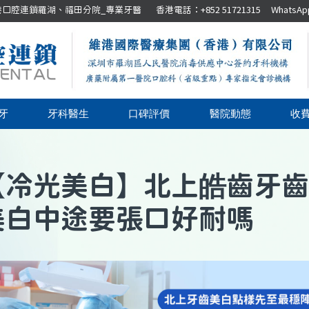
腔連鎖羅湖、福田分院_專業牙醫 香港電話：+852 51721315 WhatsApp：+8
牙
牙科醫生
口碑評價
醫院動態
收
【
冷光美白
】
北上皓齒牙齒
美白中途要張口好耐嗎