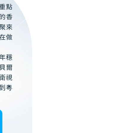
重點
的香
聚來
在做
年穩
貝爾
衛視
到粵