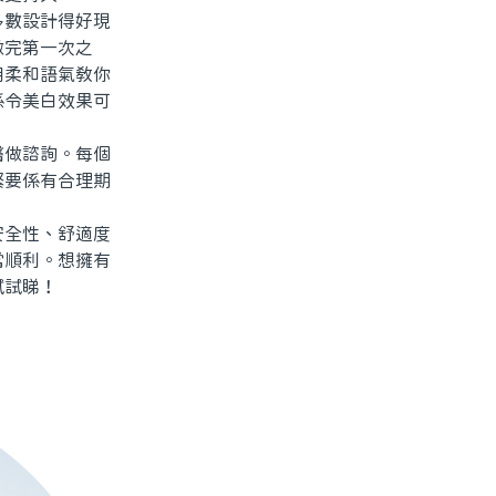
數設計得好現
做完第一次之
用柔和語氣教你
係令美白效果可
做諮詢。每個
緊要係有合理期
。
全性、舒適度
常順利。想擁有
試試睇！