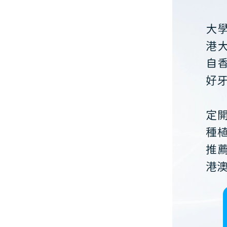
大
港
自
好
定
種
推
港