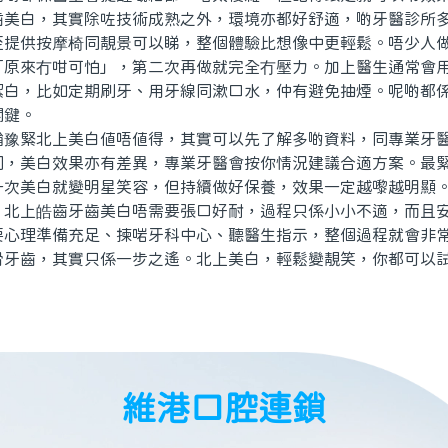
白，其實除咗技術成熟之外，環境亦都好舒適，啲牙醫診所多
至提供按摩椅同靚景可以睇，整個體驗比想像中更輕鬆。唔少人
「原來冇咁可怕」，第二次再做就完全冇壓力。加上醫生通常會
潔白，比如定期刷牙、用牙線同漱口水，仲有避免抽煙。呢啲都
關鍵。
緊北上美白值唔值得，其實可以先了解多啲資料，同專業牙醫
同，美白效果亦有差異，專業牙醫會按你情況建議合適方案。最
一次美白就變明星笑容，但持續做好保養，效果一定越嚟越明顯
上皓齒牙齒美白唔需要張口好耐，過程只係小小不適，而且安
要心理準備充足、揀啱牙科中心、聽醫生指示，整個過程就會非
滑牙齒，其實只係一步之遙。北上美白，輕鬆變靚笑，你都可以
維港口腔連鎖