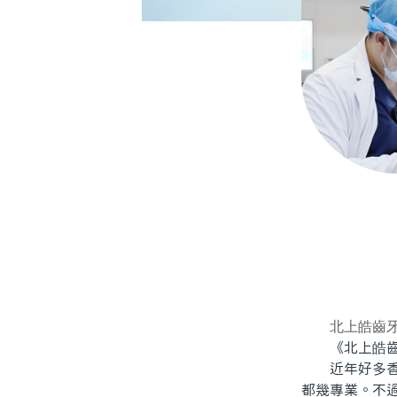
北上皓齒
《北上皓齒牙
近年好多香港
都幾專業。不