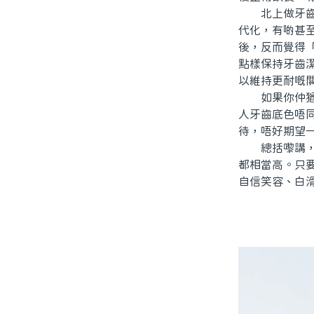
北上做牙齒美
代化，有啲甚
後，反而覺得
點樣保持牙齒
以維持更耐嘅
如果你仲猶豫
人牙齒底色唔
待，唔好期望
總括嚟講，北
都相當高。只
自信笑容、白