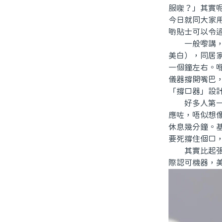
服㗎？」其實
今日就同大家
啲貼士可以令
一般嚟講，牙
美白），同居
一個鐘左右。
儀器撐開嘴巴
「撐口器」設
好多人第一次
應咗，唔似想
休息幾分鐘。
要死撐住個口
其實比起張口
際認可機器，