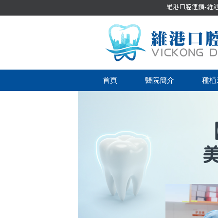
維港口腔連鎖-維港口
首頁
醫院簡介
種植