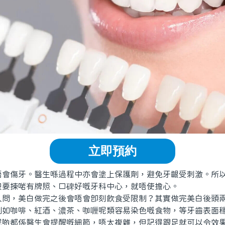
立即預約
傷牙。醫生喺過程中亦會塗上保護劑，避免牙齦受刺激。所以
只要揀啱有牌照、口碑好嘅牙科中心，就唔使擔心。
，美白做完之後會唔會即刻飲食受限制？其實做完美白後頭兩
例如咖啡、紅酒、濃茶、咖喱呢類容易染色嘅食物，等牙齒表面
呢啲都係醫生會提醒嘅細節，唔太複雜，但記得跟足就可以令效