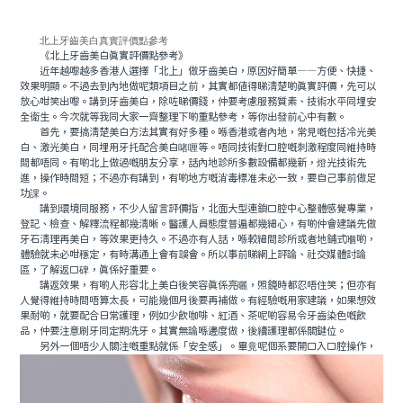
北上牙齒美白真實評價點參考
《北上牙齒美白真實評價點參考》
近年越嚟越多香港人選擇「北上」做牙齒美白，原因好簡單——方便、快捷、
效果明顯。不過去到內地做呢類項目之前，其實都值得睇清楚啲真實評價，先可以
放心咁笑出嚟。講到牙齒美白，除咗睇價錢，仲要考慮服務質素、技術水平同埋安
全衛生。今次就等我同大家一齊整理下啲重點參考，等你出發前心中有數。
首先，要搞清楚美白方法其實有好多種。喺香港或者內地，常見嘅包括冷光美
白、激光美白，同埋用牙托配合美白啫喱等。唔同技術對口腔嘅刺激程度同維持時
間都唔同。有啲北上做過嘅朋友分享，話內地診所多數設備都幾新，燈光技術先
進，操作時間短；不過亦有講到，有啲地方嘅消毒標准未必一致，要自己事前做足
功課。
講到環境同服務，不少人留言評價指，北面大型連鎖口腔中心整體感覺專業，
登記、檢查、解釋流程都幾清晰。醫護人員態度普遍都幾細心，有啲仲會建議先做
牙石清理再美白，等效果更持久。不過亦有人話，喺較細間診所或者地鋪式嗰啲，
體驗就未必咁穩定，有時溝通上會有誤會。所以事前睇網上評論、社交媒體討論
區，了解返口碑，真係好重要。
講返效果，有啲人形容北上美白後笑容真係亮曬，照鏡時都忍唔住笑；但亦有
人覺得維持時間唔算太長，可能幾個月後要再補做。有經驗嘅用家建議，如果想效
果耐啲，就要配合日常護理，例如少飲咖啡、紅酒、茶呢啲容易令牙齒染色嘅飲
品，仲要注意刷牙同定期洗牙。其實無論喺邊度做，後續護理都係關鍵位。
另外一個唔少人關注嘅重點就係「安全感」。畢竟呢個系要開口入口腔操作，