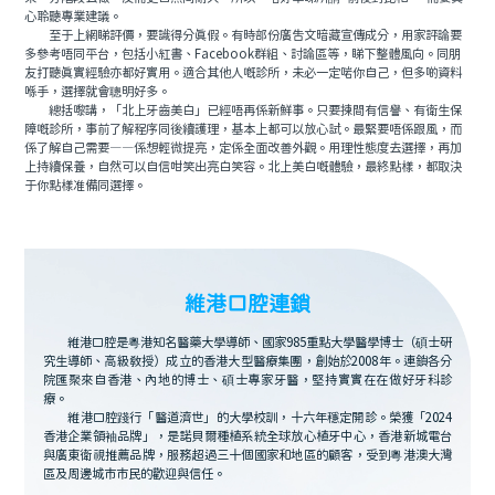
心聆聽專業建議。
至于上網睇評價，要識得分真假。有時部份廣告文暗藏宣傳成分，用家評論要
多參考唔同平台，包括小紅書、Facebook群組、討論區等，睇下整體風向。同朋
友打聽真實經驗亦都好實用。適合其他人嘅診所，未必一定啱你自己，但多啲資料
喺手，選擇就會聰明好多。
總括嚟講，「北上牙齒美白」已經唔再係新鮮事。只要揀間有信譽、有衛生保
障嘅診所，事前了解程序同後續護理，基本上都可以放心試。最緊要唔係跟風，而
係了解自己需要——係想輕微提亮，定係全面改善外觀。用理性態度去選擇，再加
上持續保養，自然可以自信咁笑出亮白笑容。北上美白嘅體驗，最終點樣，都取決
于你點樣准備同選擇。
維港口腔連鎖
維港口腔是粵港知名醫藥大學導師、國家985重點大學醫學博士（碩士研
究生導師、高級教授）成立的香港大型醫療集團，創始於2008年。連鎖各分
院匯聚來自香港、內地的博士、碩士專家牙醫，堅持實實在在做好牙科診
療。
維港口腔踐行「醫道濟世」的大學校訓，十六年穩定開診。榮獲「2024
香港企業領袖品牌」，是諾貝爾種植系統全球放心植牙中心，香港新城電台
與廣東衛視推薦品牌，服務超過三十個國家和地區的顧客，受到粵港澳大灣
區及周邊城市市民的歡迎與信任。