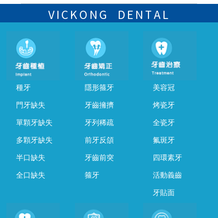
可以，請盡早通過wechat或whatsapp聯絡我們，告知我們你原本預約
的時間及資料，並且重新預約的日期及時段
VICKONG DENTAL
種牙
隱形箍牙
美容冠
門牙缺失
牙齒擁擠
烤瓷牙
單顆牙缺失
牙列稀疏
全瓷牙
多顆牙缺失
前牙反頜
氟斑牙
半口缺失
牙齒前突
四環素牙
全口缺失
箍牙
活動義齒
牙貼面