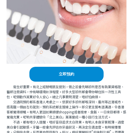
立即預約
衛生好重要。有北上經驗嘅朋友提到，做之前會先睇診所是否有執業資格證、
醫師注冊資料，仲有睇環境幹淨程度。好多大型診所都會帶你睇住拆一次性工具
包，呢個動作其實好令人安心。總之凡事要問清楚，唔好怕麻煩。
交通同預約都系香港人考慮之一。依家好多診所都喺深圳、廣州等近港城市，
搭高鐵一個鍾左右就到，預約系統都支援線上操作。部分更支援粵語溝通，令香港
客都覺得順暢。有啲人更話如果順便shopping或者按摩、食飯，一日來回都得，感
覺幾充實。呢啲共享體驗令「北上美白」漸漸變成一種小旅行生活方式。
不過，都有唔少人提醒，唔好盲目追求太白效果。有啲人本身牙質較薄，過度
美白會引起敏感。牙醫一般會先評估你牙齒狀況，再決定合適濃度。有時候慢慢
來、分階段去做，反而更自然同耐久。所以，唔好單睇所謂“前後對比相”，而要真