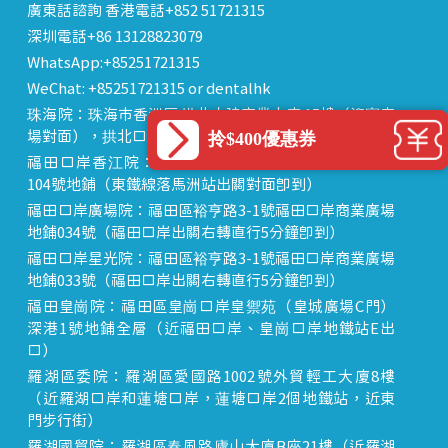
廣東話諮詢 香港電話+852 51721315
深圳電話+86 13128823079
WhatsApp:+85251721315
WeChat: +85251721315 or dentalhk
珠海院：珠海市香洲區 拱北中建商業大廈 15樓（迎賓廣
拎$400優惠券
場對面），拱北口岸步行8分鐘直達
福田口岸香江院：福田區福田口岸正對面，海悅華城
104號地鋪（東鐵線落馬洲站出關對面即到）
福田口岸廣場院：福田區裕亨路3-1號福田口岸商業廣場
地鋪034號（福田口岸出關右轉直行5分鐘即到）
福田口岸星光院：福田區裕亨路3-1號福田口岸商業廣場
地鋪033號（福田口岸出關右轉直行5分鐘即到）
福田皇崗院：福田區皇崗口岸皇禦苑（皇城廣場C門）
深港1號地鋪全層（近福田口岸、皇崗口岸地鐵站E出
口）
羅湖區委院：羅湖區愛國路1002號外貿輕工大廈8樓
（近羅湖口岸和蓮塘口岸，蓮塘口岸2個地鐵站，近東
門步行街）
羅湖國貿院：羅湖區春風路廬山大廈B座21樓（近羅湖