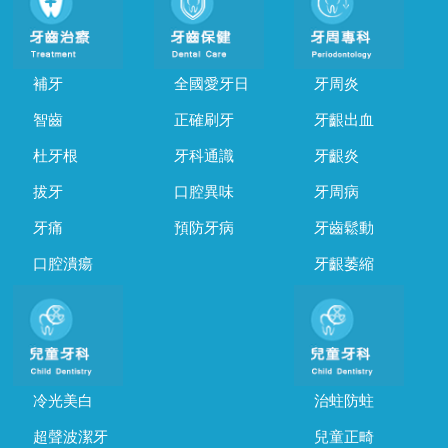
補牙
全國愛牙日
牙周炎
智齒
正確刷牙
牙齦出血
杜牙根
牙科通識
牙齦炎
拔牙
口腔異味
牙周病
牙痛
預防牙病
牙齒鬆動
口腔潰瘍
牙齦萎縮
冷光美白
治蛀防蛀
超聲波潔牙
兒童正畸