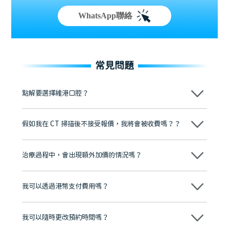
WhatsApp聯絡
常見問題
點解要選擇維港口腔？
維港口腔踐行「醫道濟世」的大學校訓，各分院匯聚來自香港、內地的
博士碩士高資歷牙醫，十七年穩定開診。榮獲「2024香港企業領袖品
假如我在 CT 掃描後不接受報價，我將會被收費嗎？？
牌」、「2025香港企業領袖品牌」，是諾貝爾種植系統全球放心植牙中
心，香港新城電台與廣東衛視推薦品牌
不會！只要未開始實際服務之前，你不會被收取任何費用。
至今已服務超過三十個國家和地區的顧客，受到粵港澳大灣區及周邊城
市市民極高的口碑評價及信任推薦 珠海、深圳設有八大分院，香港亦設
治療過程中，會出現額外加價的情況嗎？
有咨詢及服務保障中心，有任何問題都可以隨時預約免費咨詢，讓人十
分放心
不會，治療前我們會詳細說明治療方案及對應的價錢，顧客同意並簽字
後，我們才會正式進行診療服務
我可以透過港幣支付費用嗎？
可以。維港口腔會按照當日匯率轉算收取費用，而匯率會及時告知客人
我可以隨時更改預約時間嗎？