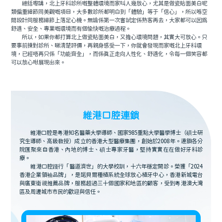
總括嚟講，北上牙科診所嘅整體環境而家叫人幾放心，尤其是做瓷貼面美白呢
類偏重細節同美觀嘅項目，大多數診所都明白到「體驗」等于「信心」，所以喺空
間設計同服務細節上落足心機。無論係第一次嘗試定係熟客再去，大家都可以因爲
舒適、安全、專業嘅環境而有個愉快嘅治療過程。
所以，如果你都打算北上做瓷貼面美白，又擔心環境問題，其實大可放心。只
要事前揀對診所、睇清楚評價，再親身感受一下，你就會發現而家嘅北上牙科環
境，已經唔再只係「功能齊全」，而係真正走向人性化、舒適化，令每一個笑容都
可以放心咁展現出來。
維港口腔連鎖
維港口腔是粵港知名醫藥大學導師、國家985重點大學醫學博士（碩士研
究生導師、高級教授）成立的香港大型醫療集團，創始於2008年。連鎖各分
院匯聚來自香港、內地的博士、碩士專家牙醫，堅持實實在在做好牙科診
療。
維港口腔踐行「醫道濟世」的大學校訓，十六年穩定開診。榮獲「2024
香港企業領袖品牌」，是諾貝爾種植系統全球放心植牙中心，香港新城電台
與廣東衛視推薦品牌，服務超過三十個國家和地區的顧客，受到粵港澳大灣
區及周邊城市市民的歡迎與信任。