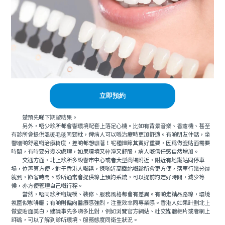
立即預約
楚預先睇下期望結果。
另外，唔少診所都會響環境配套上落足心機。比如有背景音樂、香薰機、甚至
有診所會提供溫暖毛毯同頸枕，俾病人可以喺治療時更加舒適。有啲朋友仲話，坐
響嗰啲舒適嘅治療椅度，差啲都想瞓著！呢種細節其實好重要，因爲做瓷貼面需要
時間，有時要分幾次處理，如果環境又幹淨又舒服，病人嘅信任感自然增加。
交通方面，北上診所多設響市中心或者大型商場附近，附近有地鐵站同停車
場，位置算方便。對于香港人嚟講，揀啲近高鐵站嘅診所會更方便，落車行幾分鍾
就到，節省時間。診所通常會提供線上預約系統，可以提前約定好時間，減少等
候，亦方便管理自己嘅行程。
當然，唔同診所嘅規模、裝修、服務風格都會有差異。有啲走精品路線，環境
氛圍似咖啡廳；有啲則偏向醫療感強烈，注重效率同專業感。香港人如果計劃北上
做瓷貼面美白，建議事先多睇多比對，例如浏覽官方網站、社交媒體相片或者網上
評論，可以了解到診所環境、服務態度同衛生狀況。