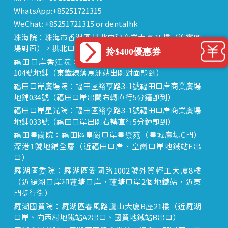
WhatsApp:+85251721315
WeChat: +85251721315 or dentalhk
珠海院：珠海市香洲區 拱北中建商業大廈 15樓（迎賓廣
場對面），拱北口岸步行8分鐘直達
拎$400優惠券
福田口岸香江院：福田區福田口岸正對面，海悅華城
104號地鋪（東鐵線落馬洲站出關對面即到）
福田口岸廣場院：福田區裕亨路3-1號福田口岸商業廣場
地鋪034號（福田口岸出關右轉直行5分鐘即到）
福田口岸星光院：福田區裕亨路3-1號福田口岸商業廣場
地鋪033號（福田口岸出關右轉直行5分鐘即到）
福田皇崗院：福田區皇崗口岸皇禦苑（皇城廣場C門）
深港1號地鋪全層（近福田口岸、皇崗口岸地鐵站E出
口）
羅湖區委院：羅湖區愛國路1002號外貿輕工大廈8樓
（近羅湖口岸和蓮塘口岸，蓮塘口岸2個地鐵站，近東
門步行街）
羅湖國貿院：羅湖區春風路廬山大廈B座21樓（近羅湖
口岸、向西村地鐵站A2出口、國貿地鐵站B出口）