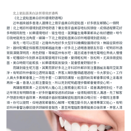
北上瓷貼面美白診所環境舒適嗎
《北上瓷貼面美白診所環境舒適嗎》
近年越來越多香港人選擇北上做牙齒美白同瓷貼面，好多朋友都關心一個問
題：北上嘅診所環境到底舒唔舒適？畢竟做牙齒美容唔似剪頭發，成個過程要花好
多時間同耐性，如果環境唔好、衛生唔佳，就算醫生幾專業都未必有好體驗。咁今
日我哋就用生活角度，細講一下北上做瓷貼面美白診所嘅環境到底係點。
首先，唔可以否認，近幾年內地好多大型牙科機構發展得好快，無論從裝修設
計、器材配備定係服務流程都越趨完善。好多北上過嘅香港朋友形容，呢啲診所通
常裝潢簡潔明亮，用色舒服，等候區仲有水吧、雜志或者手機充電嘅位畀病人慢慢
等。呢種設計令到原本容易緊張嘅牙科治療，變得輕松啲、放松啲。尤其係做瓷貼
面，美白時間可能較長，如果環境氣氛愉快，就會感覺舒服好多。
而講到衛生呢方面，其實而家好多北上牙科診所都非常注重器械消毒同空氣潔
淨。有啲診所仲會設立透明消毒區，畀客人睇到整個處理過程，令大家安心。工作
人員大多數都會著上一次性手套、口罩同防護服，枱面同椅背都會事前噴上消毒液
再抹一遍。香港人比較注重衛生，所以見到呢啲處理步驟都會覺得安心啲。
再講服務質素，之前有啲人擔心北上服務會比較冷淡，或者溝通唔到位，不過
近年情況有明顯改善。好多野醫都受過系統訓練，懂得點樣同客人溝通，先了解客
戶想達到嘅牙齒效果，再根據牙齒狀態講解瓷貼面同美白嘅分別、步驟同注意事
項。你可以提問，佢哋通常都會耐心解釋，呢種互動令到人覺得專業又貼心。有啲
診所仲會響治療前提供詳細檢查報告，甚至用電腦影像模擬美白後效果，畀客人清