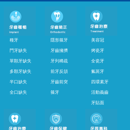
種牙
隱形箍牙
美容冠
門牙缺失
牙齒擁擠
烤瓷牙
單顆牙缺失
牙列稀疏
全瓷牙
多顆牙缺失
前牙反頜
氟斑牙
半口缺失
牙齒前突
四環素牙
全口缺失
箍牙
活動義齒
牙貼面