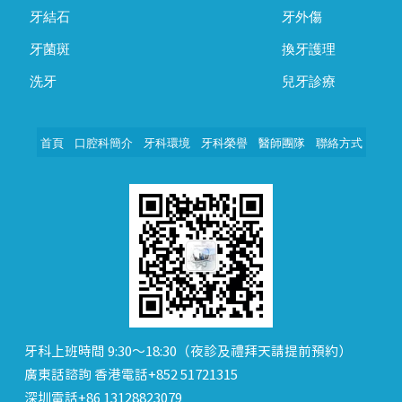
牙結石
牙外傷
牙菌斑
換牙護理
洗牙
兒牙診療
首頁
口腔科簡介
牙科環境
牙科榮譽
醫師團隊
聯絡方式
牙科上班時間 9:30～18:30（夜診及禮拜天請提前預約）
廣東話諮詢 香港電話+852 51721315
深圳電話+86 13128823079