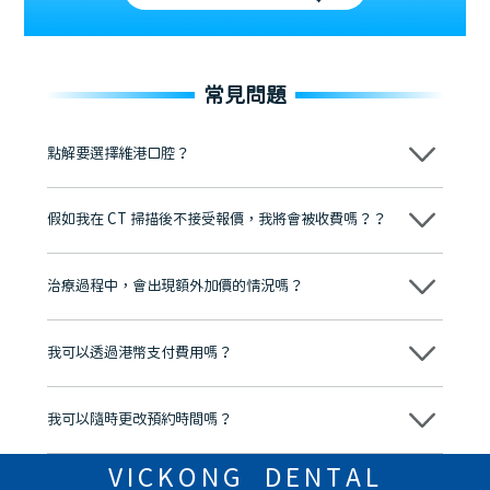
常見問題
點解要選擇維港口腔？
維港口腔踐行「醫道濟世」的大學校訓，各分院匯聚來自香港、內地的
博士碩士高資歷牙醫，十七年穩定開診。榮獲「2024香港企業領袖品
假如我在 CT 掃描後不接受報價，我將會被收費嗎？？
牌」、「2025香港企業領袖品牌」，是諾貝爾種植系統全球放心植牙中
心，香港新城電台與廣東衛視推薦品牌
不會！只要未開始實際服務之前，你不會被收取任何費用。
至今已服務超過三十個國家和地區的顧客，受到粵港澳大灣區及周邊城
市市民極高的口碑評價及信任推薦 珠海、深圳設有八大分院，香港亦設
治療過程中，會出現額外加價的情況嗎？
有咨詢及服務保障中心，有任何問題都可以隨時預約免費咨詢，讓人十
分放心
不會，治療前我們會詳細說明治療方案及對應的價錢，顧客同意並簽字
後，我們才會正式進行診療服務
我可以透過港幣支付費用嗎？
可以。維港口腔會按照當日匯率轉算收取費用，而匯率會及時告知客人
我可以隨時更改預約時間嗎？
可以，請盡早通過wechat或whatsapp聯絡我們，告知我們你原本預約
的時間及資料，並且重新預約的日期及時段
VICKONG DENTAL