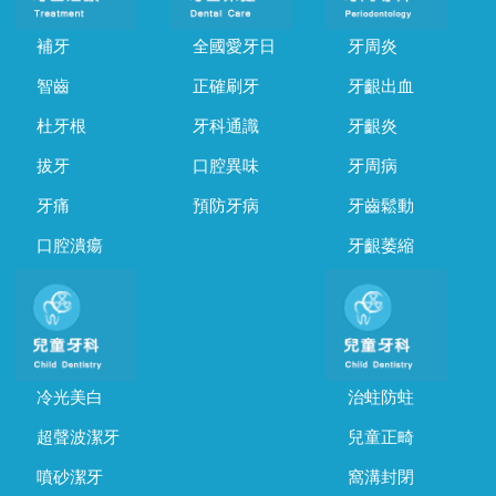
補牙
全國愛牙日
牙周炎
智齒
正確刷牙
牙齦出血
杜牙根
牙科通識
牙齦炎
拔牙
口腔異味
牙周病
牙痛
預防牙病
牙齒鬆動
口腔潰瘍
牙齦萎縮
冷光美白
治蛀防蛀
超聲波潔牙
兒童正畸
噴砂潔牙
窩溝封閉