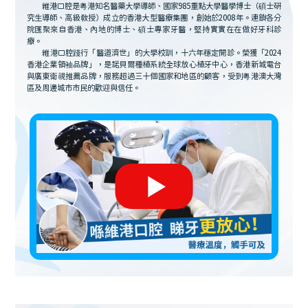
維港口腔是粵港知名醫藥大學導師、國家985重點大學醫學博士（碩士研
究生導師、高級教授）成立的香港大型醫療集團，創始於2008年。連鎖各分
院匯聚來自香港、內地的博士、碩士專家牙醫，堅持實實在在做好牙科診
療。
維港口腔踐行「醫道濟世」的大學校訓，十六年穩定開診。榮獲「2024
香港企業領袖品牌」，是諾貝爾種植系統全球放心植牙中心，香港新城電台
與廣東衛視推薦品牌，服務超過三十個國家和地區的顧客，受到粵港澳大灣
區及周邊城市市民的歡迎與信任。