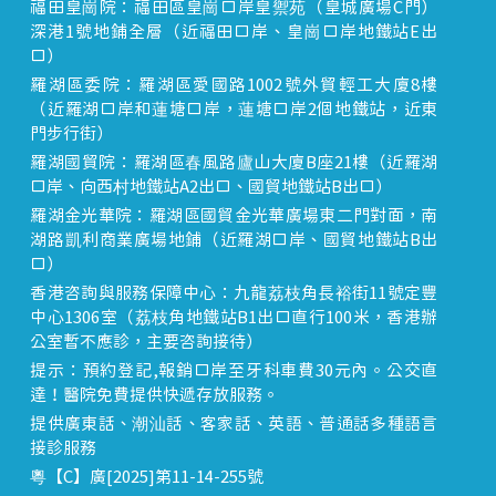
福田皇崗院：福田區皇崗口岸皇禦苑（皇城廣場C門）
深港1號地鋪全層（近福田口岸、皇崗口岸地鐵站E出
口）
羅湖區委院：羅湖區愛國路1002號外貿輕工大廈8樓
（近羅湖口岸和蓮塘口岸，蓮塘口岸2個地鐵站，近東
門步行街）
羅湖國貿院：羅湖區春風路廬山大廈B座21樓（近羅湖
口岸、向西村地鐵站A2出口、國貿地鐵站B出口）
羅湖金光華院：羅湖區國貿金光華廣場東二門對面，南
湖路凱利商業廣場地鋪（近羅湖口岸、國貿地鐵站B出
口）
香港咨詢與服務保障中心：九龍荔枝角長裕街11號定豐
中心1306室（荔枝角地鐵站B1出口直行100米，香港辦
公室暫不應診，主要咨詢接待）
提示：預約登記,報銷口岸至牙科車費30元內。公交直
達！醫院免費提供快遞存放服務。
提供廣東話、潮汕話、客家話、英語、普通話多種語言
接診服務
粵【C】廣[2025]第11-14-255號