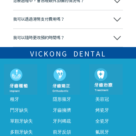
治療過程中，會出現額外加價的情況嗎？
有咨詢及服務保障中心，有任何問題都可以隨時預約免費咨詢，讓人十
分放心
不會，治療前我們會詳細說明治療方案及對應的價錢，顧客同意並簽字
後，我們才會正式進行診療服務
我可以透過港幣支付費用嗎？
可以。維港口腔會按照當日匯率轉算收取費用，而匯率會及時告知客人
我可以隨時更改預約時間嗎？
可以，請盡早通過wechat或whatsapp聯絡我們，告知我們你原本預約
的時間及資料，並且重新預約的日期及時段
VICKONG DENTAL
種牙
隱形箍牙
美容冠
門牙缺失
牙齒擁擠
烤瓷牙
單顆牙缺失
牙列稀疏
全瓷牙
多顆牙缺失
前牙反頜
氟斑牙