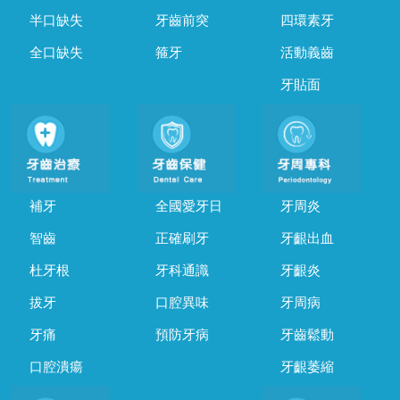
半口缺失
牙齒前突
四環素牙
全口缺失
箍牙
活動義齒
牙貼面
補牙
全國愛牙日
牙周炎
智齒
正確刷牙
牙齦出血
杜牙根
牙科通識
牙齦炎
拔牙
口腔異味
牙周病
牙痛
預防牙病
牙齒鬆動
口腔潰瘍
牙齦萎縮