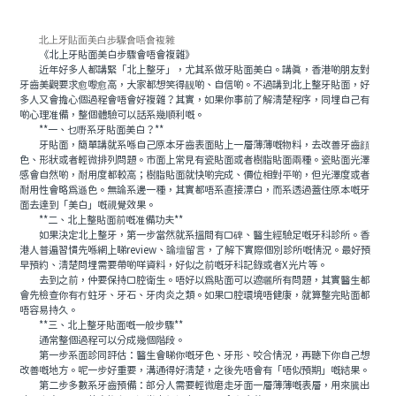
北上牙貼面美白步驟會唔會複雜
《北上牙貼面美白步驟會唔會複雜》
近年好多人都講緊「北上整牙」，尤其系做牙貼面美白。講真，香港啲朋友對
牙齒美觀要求愈嚟愈高，大家都想笑得靓啲、自信啲。不過講到北上整牙貼面，好
多人又會擔心個過程會唔會好複雜？其實，如果你事前了解清楚程序，同埋自己有
啲心理准備，整個體驗可以話系幾順利嘅。
**一、乜嘢系牙貼面美白？**
牙貼面，簡單講就系喺自己原本牙齒表面貼上一層薄薄嘅物料，去改善牙齒顔
色、形狀或者輕微排列問題。市面上常見有瓷貼面或者樹脂貼面兩種。瓷貼面光澤
感會自然啲，耐用度都較高；樹脂貼面就快啲完成、價位相對平啲，但光澤度或者
耐用性會略爲遜色。無論系邊一種，其實都唔系直接漂白，而系透過蓋住原本嘅牙
面去達到「美白」嘅視覺效果。
**二、北上整貼面前嘅准備功夫**
如果決定北上整牙，第一步當然就系搵間有口碑、醫生經驗足嘅牙科診所。香
港人普遍習慣先喺網上睇review、論壇留言，了解下實際個別診所嘅情況。最好預
早預約、清楚問埋需要帶啲咩資料，好似之前嘅牙科記錄或者X光片等。
去到之前，仲要保持口腔衛生。唔好以爲貼面可以遮曬所有問題，其實醫生都
會先檢查你有冇蛀牙、牙石、牙肉炎之類。如果口腔環境唔健康，就算整完貼面都
唔容易持久。
**三、北上整牙貼面嘅一般步驟**
通常整個過程可以分成幾個階段。
第一步系面診同評估：醫生會睇你嘅牙色、牙形、咬合情況，再聽下你自己想
改善嘅地方。呢一步好重要，溝通得好清楚，之後先唔會有「唔似預期」嘅結果。
第二步多數系牙齒預備：部分人需要輕微磨走牙面一層薄薄嘅表層，用來騰出