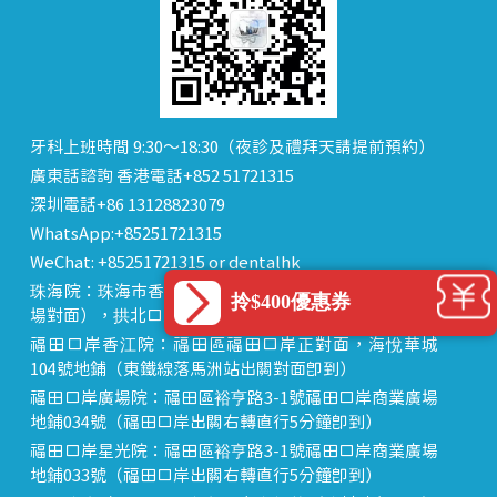
牙科上班時間 9:30～18:30（夜診及禮拜天請提前預約）
廣東話諮詢 香港電話+852 51721315
深圳電話+86 13128823079
WhatsApp:+85251721315
WeChat: +85251721315 or dentalhk
珠海院：珠海市香洲區 拱北中建商業大廈 15樓（迎賓廣
拎$400優惠券
場對面），拱北口岸步行8分鐘直達
福田口岸香江院：福田區福田口岸正對面，海悅華城
104號地鋪（東鐵線落馬洲站出關對面即到）
福田口岸廣場院：福田區裕亨路3-1號福田口岸商業廣場
地鋪034號（福田口岸出關右轉直行5分鐘即到）
福田口岸星光院：福田區裕亨路3-1號福田口岸商業廣場
地鋪033號（福田口岸出關右轉直行5分鐘即到）