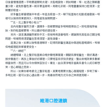
日後會慢慢適應。平時要避開啲太硬、太黏嘅食物，例如啲糖、啡、紅酒之類都盡
量少飲，避免影響色澤。刷牙要溫柔啲，用軟毛牙刷，同埋盡量保持口腔清潔，定
期覆診檢查。
好多醫生都會建議半年或一年返去檢查一次，睇下貼面有冇松動或者磨損。咁
樣可以保持效果更持久，同埋避免後期問題。
**五、北上整牙嘅小貼士**
去內地整牙雖然方便、選擇多，但都要預留多啲時間俾自己。除咗做程序嗰
陣，制作貼面都要等，所以最好唔好趕住做。
另外，語言溝通雖然都系中文，但有時用語會唔同，建議預先寫低自己關注嘅
問題，咁樣問得清楚醫生答得清楚，避免誤會。
返港之後，如果以後喺香港睇牙，記得同新醫生講返你做過貼面嘅資料，咁樣
佢哋處理起來都會更安全。
**六、總結**
總體嚟講，北上整牙貼面美白嘅步驟唔算複雜。關鍵系揀啱醫生、做好溝通、
按步驟進行，再加上事後好好護理。只要唔盲目求快求便宜，整出來嘅效果多數都
相當自然，而且可以令你個笑容加分。畢竟，靓白潔淨嘅牙齒真系會令人成日都想
笑，信心都隨之而來。
所以，如果你都考慮北上整牙貼面，其實唔需要太擔心複雜程度，多啲了解、
多啲比較，就可以安心邁出第一步，用最自然嘅方式令自己笑得更亮眼。
維港口腔連鎖