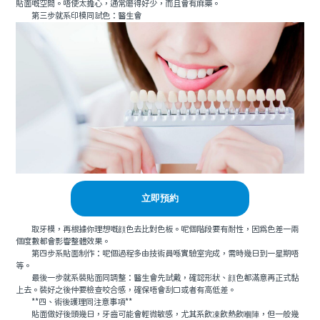
貼面嘅空間。唔使太擔心，通常磨得好少，而且會有麻藥。
第三步就系印模同試色：醫生會
立即預約
取牙模，再根據你理想嘅顔色去比對色板。呢個階段要有耐性，因爲色差一兩
個度數都會影響整體效果。
第四步系貼面制作：呢個過程多由技術員喺實驗室完成，需時幾日到一星期唔
等。
最後一步就系裝貼面同調整：醫生會先試戴，確認形狀、顔色都滿意再正式黏
上去。裝好之後仲要檢查咬合感，確保唔會刮口或者有高低差。
**四、術後護理同注意事項**
貼面做好後頭幾日，牙齒可能會輕微敏感，尤其系飲凍飲熱飲嗰陣，但一般幾