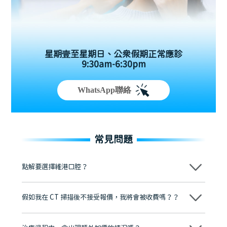
星期壹至星期日、公眾假期正常應診
9:30am-6:30pm
WhatsApp聯絡
常見問題
點解要選擇維港口腔？
維港口腔踐行「醫道濟世」的大學校訓，各分院匯聚來自香港、內地的
博士碩士高資歷牙醫，十七年穩定開診。榮獲「2024香港企業領袖品
假如我在 CT 掃描後不接受報價，我將會被收費嗎？？
牌」、「2025香港企業領袖品牌」，是諾貝爾種植系統全球放心植牙中
心，香港新城電台與廣東衛視推薦品牌
不會！只要未開始實際服務之前，你不會被收取任何費用。
至今已服務超過三十個國家和地區的顧客，受到粵港澳大灣區及周邊城
市市民極高的口碑評價及信任推薦 珠海、深圳設有八大分院，香港亦設