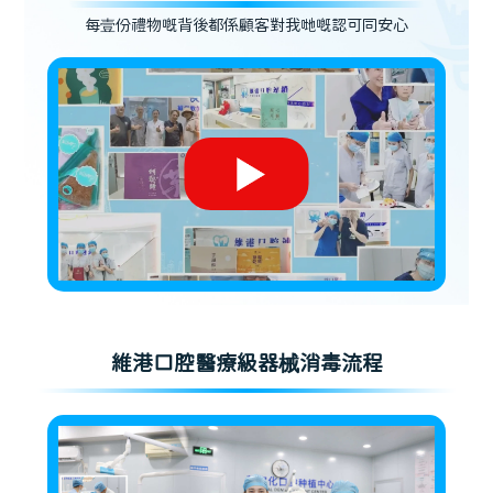
每壹份禮物嘅背後都係顧客對我哋嘅認可同安心
維港口腔醫療級器械消毒流程