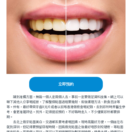
立即預約
講到准備方面，無論一個人定兩個人去，事前一定要做足資料搜集。網上可以
睇下其他人分享嘅經曆，了解整個貼面過程要幾耐、術後護理方法、飲食忌諱等
等。仲有，最好帶齊牙齒X光片或者以前喺香港做檢查嘅紀錄，去到診所時畀醫生參
考，會更准確評估。另外，記得提前預約，不好臨時走入，不少優質診所都要排
期。
去北上做牙貼面美白，交通都系要考慮嘅因素。現時高鐵好方便，一個鍾左右
就到深圳，但記得要預留回程時間，因爲做完貼面之後最好唔即刻咬硬嘢，等貼面