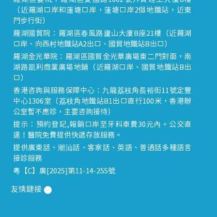
（近羅湖口岸和蓮塘口岸，蓮塘口岸2個地鐵站，近東
門步行街）
羅湖國貿院：羅湖區春風路廬山大廈B座21樓（近羅湖
口岸、向西村地鐵站A2出口、國貿地鐵站B出口）
羅湖金光華院：羅湖區國貿金光華廣場東二門對面，南
湖路凱利商業廣場地鋪（近羅湖口岸、國貿地鐵站B出
口）
香港咨詢與服務保障中心：九龍荔枝角長裕街11號定豐
中心1306室（荔枝角地鐵站B1出口直行100米，香港辦
公室暫不應診，主要咨詢接待）
提示：預約登記,報銷口岸至牙科車費30元內。公交直
達！醫院免費提供快遞存放服務。
提供廣東話、潮汕話、客家話、英語、普通話多種語言
接診服務
粵【C】廣[2025]第11-14-255號
友情鏈接