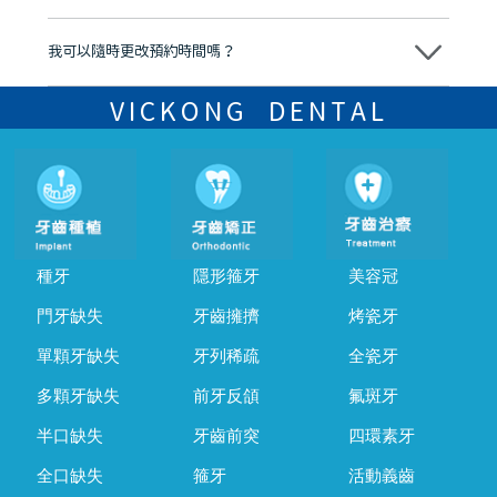
可以。維港口腔會按照當日匯率轉算收取費用，而匯率會及時告知客人
我可以隨時更改預約時間嗎？
可以，請盡早通過wechat或whatsapp聯絡我們，告知我們你原本預約
的時間及資料，並且重新預約的日期及時段
VICKONG DENTAL
種牙
隱形箍牙
美容冠
門牙缺失
牙齒擁擠
烤瓷牙
單顆牙缺失
牙列稀疏
全瓷牙
多顆牙缺失
前牙反頜
氟斑牙
半口缺失
牙齒前突
四環素牙
全口缺失
箍牙
活動義齒