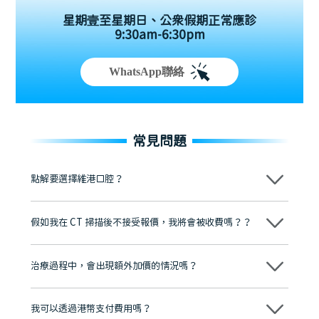
星期壹至星期日、公眾假期正常應診
9:30am-6:30pm
WhatsApp聯絡
常見問題
點解要選擇維港口腔？
維港口腔踐行「醫道濟世」的大學校訓，各分院匯聚來自香港、內地的
博士碩士高資歷牙醫，十七年穩定開診。榮獲「2024香港企業領袖品
假如我在 CT 掃描後不接受報價，我將會被收費嗎？？
牌」、「2025香港企業領袖品牌」，是諾貝爾種植系統全球放心植牙中
心，香港新城電台與廣東衛視推薦品牌
不會！只要未開始實際服務之前，你不會被收取任何費用。
至今已服務超過三十個國家和地區的顧客，受到粵港澳大灣區及周邊城
市市民極高的口碑評價及信任推薦 珠海、深圳設有八大分院，香港亦設
治療過程中，會出現額外加價的情況嗎？
有咨詢及服務保障中心，有任何問題都可以隨時預約免費咨詢，讓人十
分放心
不會，治療前我們會詳細說明治療方案及對應的價錢，顧客同意並簽字
後，我們才會正式進行診療服務
我可以透過港幣支付費用嗎？