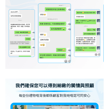
我們確保您可以得到細緻的關懷與照顧
每壹份禮物嘅背後都係顧客對我哋嘅認可同安心