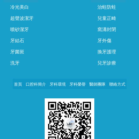
冷光美白
治蛀防蛀
超聲波潔牙
兒童正畸
噴砂潔牙
窩溝封閉
牙結石
牙外傷
牙菌斑
換牙護理
洗牙
兒牙診療
首頁
口腔科簡介
牙科環境
牙科榮譽
醫師團隊
聯絡方式