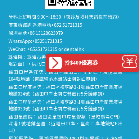
牙科上班時間 9:30～18:30（夜診及禮拜天請提前預約）
廣東話諮詢 香港電話+852 51721315
深圳電話+86 13128823079
WhatsApp:+85251721315
WeChat: +85251721315 or dentalhk
珠海院：珠海市香洲區 拱北中建商業大廈 15樓（迎賓廣
拎$400優惠券
場對面），拱北口岸步行8分鐘直達
福田口岸香江院：福田區福田口岸正對面，海悅華城
104號地鋪（東鐵線落馬洲站出關對面即到）
福田口岸廣場院：福田區裕亨路3-1號福田口岸商業廣場
地鋪034號（福田口岸出關右轉直行5分鐘即到）
福田口岸星光院：福田區裕亨路3-1號福田口岸商業廣場
地鋪033號（福田口岸出關右轉直行5分鐘即到）
福田皇崗院：福田區皇崗口岸皇禦苑（皇城廣場C門）
深港1號地鋪全層（近福田口岸、皇崗口岸地鐵站E出
口）
羅湖區委院：羅湖區愛國路1002號外貿輕工大廈8樓