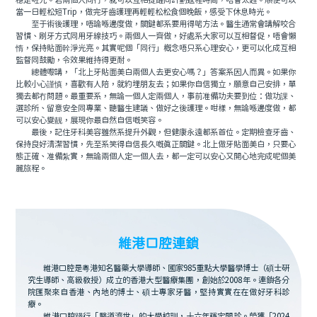
穩定咗先。若兩個人同行，就可以互相提醒同計劃返程時間，唔會太趕。順便可以
當一日輕松短Trip，做完牙齒護理再輕輕松松食個晚飯，感受下休息時光。
至于術後護理，唔論喺邊度做，關鍵都系要用得啱方法。醫生通常會講解咬合
習慣、刷牙方式同用牙線技巧。兩個人一齊做，好處系大家可以互相督促，唔會懶
惰，保持貼面幹淨光亮。其實呢個「同行」概念唔只系心理安心，更可以化成互相
監督同鼓勵，令效果維持得更耐。
總體嚟講，「北上牙貼面美白兩個人去更安心嗎？」答案系因人而異。如果你
比較小心謹慎，喜歡有人陪，就約埋朋友去；如果你自信獨立，願意自己安排，單
獨去都冇問題。最重要系，無論一個人定兩個人，事前准備功夫要到位：做功課、
選診所、留意安全同專業、聽醫生建議、做好之後護理。咁樣，無論喺邊度做，都
可以安心變靓，展現你最自然自信嘅笑容。
最後，記住牙科美容雖然系提升外觀，但健康永遠都系首位。定期檢查牙齒、
保持良好清潔習慣，先至系笑得自信長久嘅真正關鍵。北上做牙貼面美白，只要心
態正確、准備紮實，無論兩個人定一個人去，都一定可以安心又開心地完成呢個美
麗旅程。
維港口腔連鎖
維港口腔是粵港知名醫藥大學導師、國家985重點大學醫學博士（碩士研
究生導師、高級教授）成立的香港大型醫療集團，創始於2008年。連鎖各分
院匯聚來自香港、內地的博士、碩士專家牙醫，堅持實實在在做好牙科診
療。
維港口腔踐行「醫道濟世」的大學校訓，十六年穩定開診。榮獲「2024