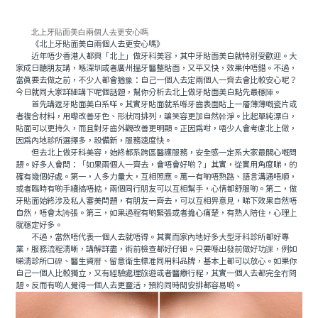
北上牙貼面美白兩個人去更安心嗎
《北上牙貼面美白兩個人去更安心嗎》
近年唔少香港人都興「北上」做牙科美容，其中牙貼面美白就特別受歡迎。大
家成日聽朋友講，喺深圳或者廣州搵牙醫整貼面，又平又快，效果仲唔錯。不過，
當真要去做之前，不少人都會猶豫：自己一個人去定兩個人一齊去會比較安心呢？
今日就同大家詳細講下呢個話題，幫你分析去北上做牙貼面美白點先最穩陣。
首先講返牙貼面美白系咩。其實牙貼面就系喺牙齒表面貼上一層薄薄嘅瓷片或
者複合材料，用嚟改善牙色、形狀同排列，讓笑容更加自然幹淨。比起單純漂白，
貼面可以更持久，而且對牙齒外觀改善更明顯。正因爲咁，唔少人會考慮北上做，
因爲內地診所選擇多，設備新，服務速度快。
但去北上做牙科美容，始終都系跨區醫護服務，安全感一定系大家最關心嘅問
題。好多人會問：「如果兩個人一齊去，會唔會好啲？」其實，從實用角度睇，的
確有幾個好處。第一，人多力量大，互相照應。萬一有啲唔熟路、語言溝通唔順，
或者臨時有啲手續搞唔掂，兩個同行朋友可以互相幫手，心情都舒服啲。第二，做
牙貼面始終涉及私人審美問題，有朋友一齊去，可以互相畀意見，睇下效果自然唔
自然，唔會太誇張。第三，如果過程有啲緊張或者擔心痛楚，有熟人陪住，心理上
就穩定好多。
不過，當然唔代表一個人去就唔得。其實而家內地好多大型牙科診所都好專
業，服務流程清晰，講解詳盡，術前檢查都好仔細。只要喺出發前做好功課，例如
睇清診所口碑、醫生資曆、留意衛生標准同用料品牌，基本上都可以放心。如果你
自己一個人比較獨立，又有經驗處理旅遊或者醫療行程，其實一個人去都完全冇問
題。反而有啲人覺得一個人去更靈活，預約同時間安排都容易啲。