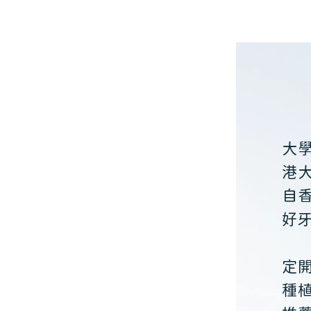
大
港
自
好
定
種