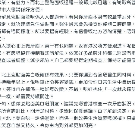
、有魅力。而北上整貼面嘅過程一般都比較迅速，有啲診所甚
都市人嚟講係好方便。
意瓷貼面並唔係人人都適合。若果你牙齒本身有較嚴重蛀牙、
穩定，就唔建議急住做貼面。醫生通常會先檢查你整體口腔健康
所都有唔同標准，所以要搵有經驗、有信譽嘅地方咨詢清楚，唔
定。
擔心北上做牙齒，萬一有乜問題，返香港又唔方便跟進。呢個
務、有跨境協作機制嘅診所解決。依家好多品牌牙科都已經設有
複查或者調整，減少風險。自己都要記得定期檢查，保持牙齒健
上瓷貼面美白嘅確係有效果，只要你選到合適嘅醫生同材料，
維持幾年以上。佢唔單止令笑容變靓，更加令你日常生活中自信
會，笑得自在都係一種好嘅改變。不過，唔好抱住「一次就永遠
膚一樣，都需要持續關注。
，想做瓷貼面美白嘅朋友，建議先喺香港檢查一次牙齒狀況，
診所咨詢對比，問清楚材料、步驟同保養建議。由了解到決定，
劃。北上美白唔一定係潮流，而係一個改善生活質素嘅選擇。只
，笑容自然又持久，令你由內到外都更加閃亮。