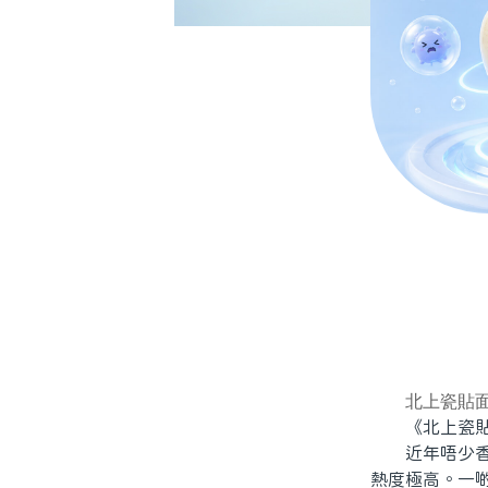
北上瓷貼
《北上瓷貼
近年唔少香港
熱度極高。一