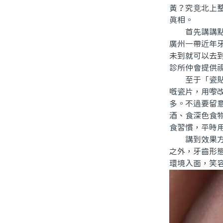
黃？究竟北上
真相。
首先講講點解
廣州一帶近年
未到就可以去
診所仲會提供
至于「瓷貼面
嘅瓷片，用嚟
多。不過要留
酒、食深色食
食習慣，平時用
講到效果方面
之外，牙齒形
環境入面，笑