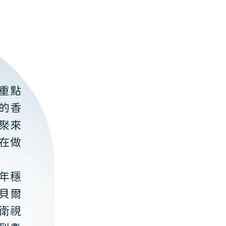
重點
的香
聚來
在做
年穩
貝爾
衛視