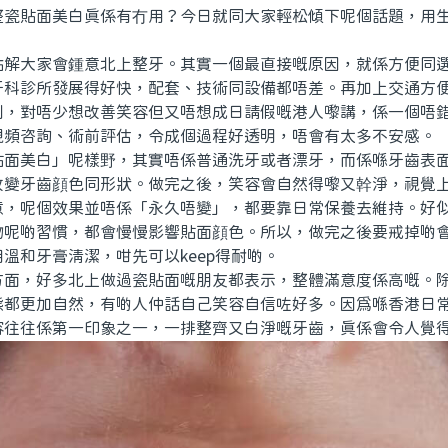
整瓷貼面美白真係有冇用？今日就同大家輕松傾下呢個話題，用
大家會鍾意北上整牙。其實一個最直接嘅原因，就係方便同選
牙科診所發展得好快，配套、技術同設備都唔差。再加上交通方
到，對唔少想改善笑容但又唔想成日請假嘅港人嚟講，係一個唔
視頻咨詢、術前評估，令成個過程好透明，唔會有太多不安感。
美白」呢樣野，其實唔係普通洗牙或者漂牙，而係喺牙齒表面
改變牙齒顔色同形狀。做完之後，笑容會自然得嚟又幹淨，視覺
意，呢個效果並唔係「永久唔變」，都要靠日常保養去維持。好
物呢啲習慣，都會慢慢影響貼面顔色。所以，做完之後要戒掉啲
溫和牙膏清潔，咁先可以keep得耐啲。
，好多北上做過瓷貼面嘅朋友都表示，整體滿意度係高嘅。除
態都更加自然，有啲人仲話自己笑容自信咗好多。因爲喺香港日
容往往係第一印象之一，一排整齊又白淨嘅牙齒，真係會令人覺