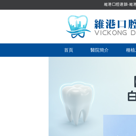
維港口腔連鎖-維港口
首頁
醫院簡介
種植