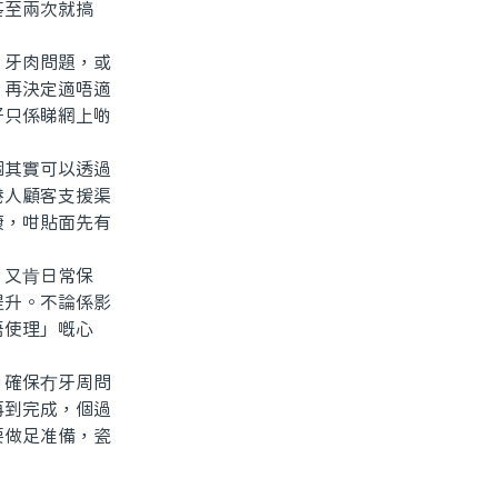
至兩次就搞
牙肉問題，或
，再決定適唔適
好只係睇網上啲
其實可以透過
港人顧客支援渠
康，咁貼面先有
又肯日常保
提升。不論係影
唔使理」嘅心
確保冇牙周問
再到完成，個過
要做足准備，瓷