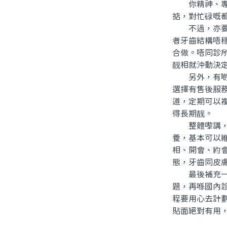
你精神、專業
掂，對忙碌嘅
不過，亦要留
者牙齒結構唔
合做。唔同診
靓相就沖動決
另外，有啲人
選擇有售後服
道，定期可以
得長期靓。
整體嚟講，北
養，基本可以
相、開會、約
態，牙齒同皮
最後補充一句
題，再喺國內
程要用心去計
貼面絕對有用