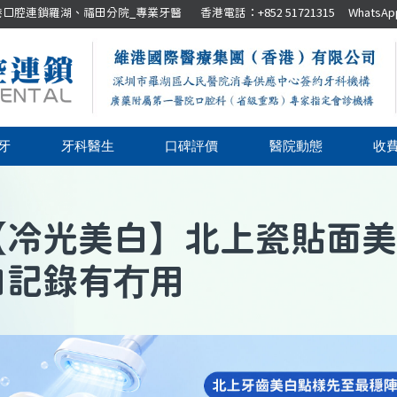
腔連鎖羅湖、福田分院_專業牙醫 香港電話：+852 51721315 WhatsApp：+8
牙
牙科醫生
口碑評價
醫院動態
收
【
冷光美白
】
北上瓷貼面美
白記錄有冇用