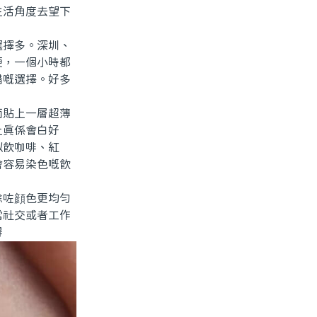
生活角度去望下
擇多。深圳、
便，一個小時都
錯嘅選擇。好多
貼上一層超薄
上真係會白好
似飲咖啡、紅
會容易染色嘅飲
咗顔色更均勻
常社交或者工作
得