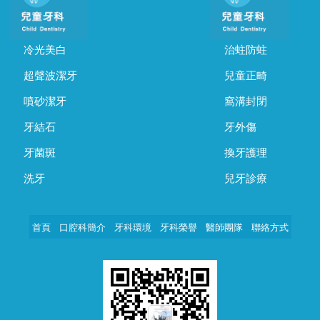
冷光美白
治蛀防蛀
超聲波潔牙
兒童正畸
噴砂潔牙
窩溝封閉
牙結石
牙外傷
牙菌斑
換牙護理
洗牙
兒牙診療
首頁
口腔科簡介
牙科環境
牙科榮譽
醫師團隊
聯絡方式