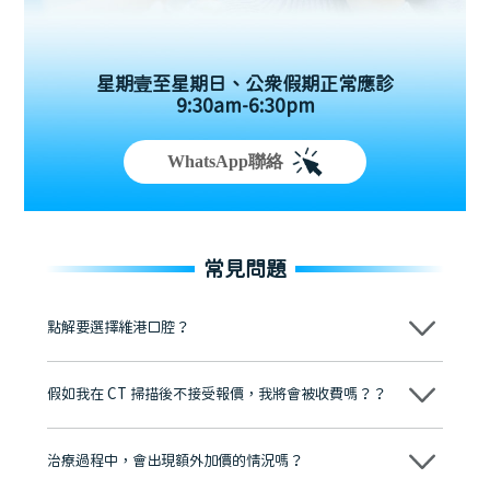
星期壹至星期日、公眾假期正常應診
9:30am-6:30pm
WhatsApp聯絡
常見問題
點解要選擇維港口腔？
維港口腔踐行「醫道濟世」的大學校訓，各分院匯聚來自香港、內地的
博士碩士高資歷牙醫，十七年穩定開診。榮獲「2024香港企業領袖品
假如我在 CT 掃描後不接受報價，我將會被收費嗎？？
牌」、「2025香港企業領袖品牌」，是諾貝爾種植系統全球放心植牙中
心，香港新城電台與廣東衛視推薦品牌
不會！只要未開始實際服務之前，你不會被收取任何費用。
至今已服務超過三十個國家和地區的顧客，受到粵港澳大灣區及周邊城
市市民極高的口碑評價及信任推薦 珠海、深圳設有八大分院，香港亦設
治療過程中，會出現額外加價的情況嗎？
有咨詢及服務保障中心，有任何問題都可以隨時預約免費咨詢，讓人十
分放心