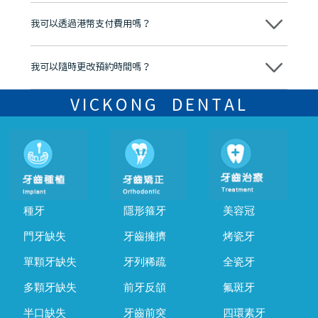
不會，治療前我們會詳細說明治療方案及對應的價錢，顧客同意並簽字
後，我們才會正式進行診療服務
我可以透過港幣支付費用嗎？
可以。維港口腔會按照當日匯率轉算收取費用，而匯率會及時告知客人
我可以隨時更改預約時間嗎？
可以，請盡早通過wechat或whatsapp聯絡我們，告知我們你原本預約
的時間及資料，並且重新預約的日期及時段
VICKONG DENTAL
種牙
隱形箍牙
美容冠
門牙缺失
牙齒擁擠
烤瓷牙
單顆牙缺失
牙列稀疏
全瓷牙
多顆牙缺失
前牙反頜
氟斑牙
半口缺失
牙齒前突
四環素牙