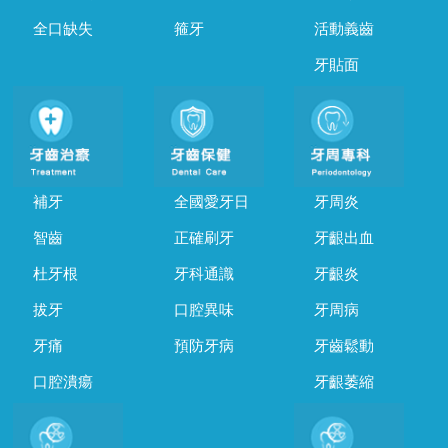
全口缺失
箍牙
活動義齒
牙貼面
補牙
全國愛牙日
牙周炎
智齒
正確刷牙
牙齦出血
杜牙根
牙科通識
牙齦炎
拔牙
口腔異味
牙周病
牙痛
預防牙病
牙齒鬆動
口腔潰瘍
牙齦萎縮