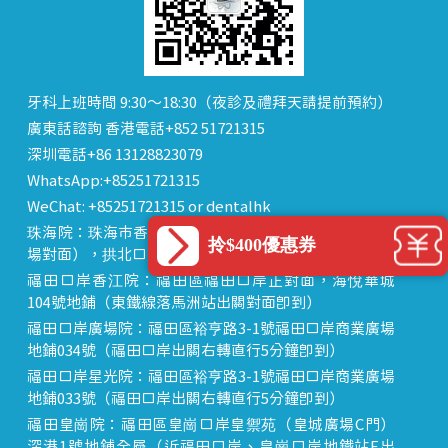
牙科上班時間 9:30～18:30（夜診及禮拜天請提前預約）
廣東話諮詢 香港電話+852 51721315
深圳電話+86 13128823079
WhatsApp:+85251721315
WeChat: +85251721315 or dentalhk
珠海院：珠海市香洲區 拱北中建商業大廈 15樓（迎賓廣
拎$400優惠券
場對面），拱北口岸步行8分鐘直達
福田口岸香江院：福田區福田口岸正對面，海悅華城
104號地鋪（東鐵線落馬洲站出關對面即到）
福田口岸廣場院：福田區裕亨路3-1號福田口岸商業廣場
地鋪034號（福田口岸出關右轉直行5分鐘即到）
福田口岸星光院：福田區裕亨路3-1號福田口岸商業廣場
地鋪033號（福田口岸出關右轉直行5分鐘即到）
福田皇崗院：福田區皇崗口岸皇禦苑（皇城廣場C門）
深港1號地鋪全層（近福田口岸、皇崗口岸地鐵站E出