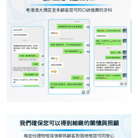
粵港澳大灣區至多顧客認可同口碑推薦的牙科
我們確保您可以得到細緻的關懷與照顧
每壹份禮物嘅背後都係顧客對我哋嘅認可同安心