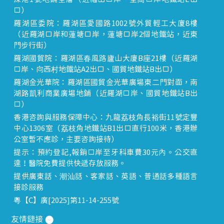
口）
羅湖區委院：羅湖區愛國路1002號外貿輕工大廈8樓
（近羅湖口岸和蓮塘口岸，蓮塘口岸2個地鐵站，近東
門步行街）
羅湖國貿院：羅湖區春風路廬山大廈B座21樓（近羅湖
口岸、向西村地鐵站A2出口、國貿地鐵站B出口）
羅湖金光華院：羅湖區國貿金光華廣場東二門對面，南
湖路凱利商業廣場地鋪（近羅湖口岸、國貿地鐵站B出
口）
香港咨詢與服務保障中心：九龍荔枝角長裕街11號定豐
中心1306室（荔枝角地鐵站B1出口直行100米，香港辦
公室暫不應診，主要咨詢接待）
提示：預約登記,報銷口岸至牙科車費30元內。公交直
達！醫院免費提供快遞存放服務。
提供廣東話、潮汕話、客家話、英語、普通話多種語言
接診服務
粵【C】廣[2025]第11-14-255號
友情鏈接