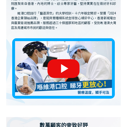
院匯聚來自香港、內地的博士、碩士專家牙醫，堅持實實在在做好牙科診
療。
維港口腔踐行「醫道濟世」的大學校訓，十六年穩定開診。榮獲「2024
香港企業領袖品牌」，是諾貝爾種植系統全球放心植牙中心，香港新城電台
與廣東衛視推薦品牌，服務超過三十個國家和地區的顧客，受到粵港澳大灣
區及周邊城市市民的歡迎與信任。
數萬顧客的壹致好評