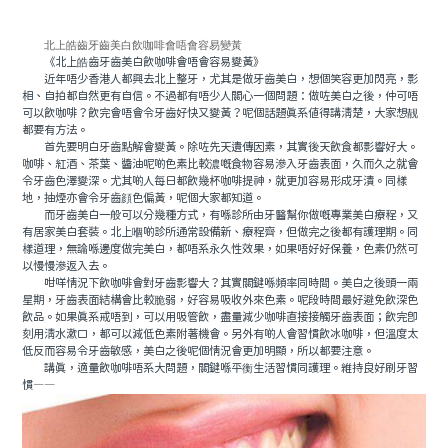
北上皓齒牙齒美白飲咖啡會唔會容易變黃
《北上皓齒牙齒美白飲咖啡會唔會容易變黃》
近年唔少香港人都興去北上整牙，尤其是做牙齒美白，想個笑容更加閃亮，影
相、自拍都自然更有自信。不過都有唔少人關心一個問題：做咗美白之後，仲可唔
可以飲咖啡？飲完會唔會令牙齒好快又變黃？呢個話題真系值得講清楚，大家想靓
都要有方法。
首先要明白牙齒點解會變黃。除咗先天遺傳因素，其實後天飲食都影響好大。
咖啡、紅酒、茶葉、醬油呢啲色素比較濃嘅食物容易滲入牙齒表面，久而久之就會
令牙齒色澤變深。尤其啲人每日都飲幾杯咖啡提神，就更加容易形成牙漬。同樣
地，抽煙亦會令牙齒顔色偏黃，呢個大家都知道。
而牙齒美白一般可以分幾種方式，有喺診所由牙醫幫你做嘅專業美白療程，又
有居家美白套裝。北上嗰啲診所通常設備新、療程齊，但做完之後都有護理期。同
樣道理，無論喺邊度做完美白，都唔系永久性效果，如果唔好好保養，色素仍然可
以慢慢滲返入去。
咁咩情況下飲咖啡會對牙齒影響大？其實關鍵喺頻率同時間。美白之後頭一兩
星期，牙齒表面結構會比較脆弱，好容易吸收外來色素。呢段時間最好避免飲深色
飲品。如果真系戒唔到，可以用吸管飲，盡量減少咖啡直接接觸牙齒表面；飲完即
刻用清水漱口，都可以減低色素附著機會。另外有啲人會習慣飲冰咖啡，但溫度太
低反而容易令牙齒敏感，美白之後呢個情況會更加明顯，所以都要注意。
講真，適量飲咖啡唔系大問題，關鍵喺平衡生活習慣同護理。維持良好刷牙習
慣——