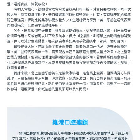
養，唔好貪靓一陣就放松。
有啲人會擔心，飲咖啡會唔會令美白效果打得一折。其實只要唔頻繁、唔一次
飲太多、飲完有清潔動作，美白效果都可以維持得幾耐。仲有，有時咖啡加奶會減
弱色素強度，相對比純黑咖啡更安全少少。生活總要有享受，美白牙齒並唔代表要
同咖啡絕交，反而要學識點樣平衡。
另外，飲食習慣亦好重要。多食蔬果例如蘋果、梨呢啲脆質水果，對牙齒有天
然清潔作用。又或者可以試下飲多啲水，保持口腔濕潤，咁唔單止有助清走咖啡殘
渣，仲可以減少色素黏著。每次飲完咖啡如果順手飲幾啖水，都系一個好習慣。
最後提提大家，無論喺邊度做牙齒美白，都要認清自己情況，遵守牙醫嘅建
議。美白並唔代表萬無一失，需要配合自己日常護理先至可以維持效果。北上整牙
固然方便快捷，但要記住護理期期間飲食習慣會影響效果。若果真系好鍾意咖啡，
可以選擇減淡色澤嘅類型，又或者安排喺美白療程幾星期之後再慢慢飲返，咁就可
以兩者兼得。
總括來說，北上皓齒牙齒美白之後飲咖啡唔一定會馬上變黃，但要講究方法同
護理。只要保持好生活習慣，注意飲食、勤洗牙漱口，笑容自然更持久潔白。靓牙
都系每日細心維護嘅成果，記住美白唔止系療程一次，而系長期生活態度——適度
飲咖啡，適度保養，你嘅皓齒先至真系可以長久閃亮。
維港口腔連鎖
維港口腔是粵港知名醫藥大學導師、國家985重點大學醫學博士（碩士研
究生導師、高級教授）成立的香港大型醫療集團，創始於2008年。連鎖各分