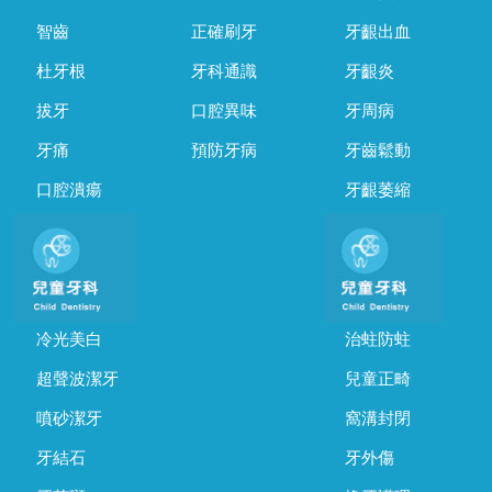
智齒
正確刷牙
牙齦出血
杜牙根
牙科通識
牙齦炎
拔牙
口腔異味
牙周病
牙痛
預防牙病
牙齒鬆動
口腔潰瘍
牙齦萎縮
冷光美白
治蛀防蛀
超聲波潔牙
兒童正畸
噴砂潔牙
窩溝封閉
牙結石
牙外傷