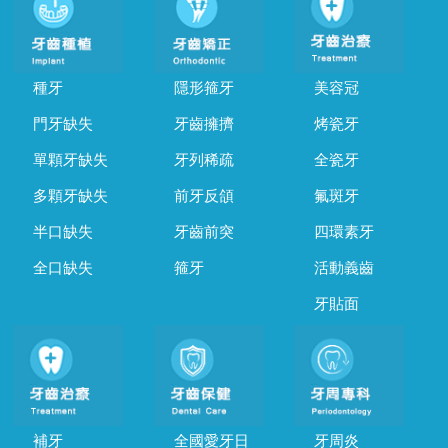
種牙
隱形箍牙
美容冠
門牙缺失
牙齒擁擠
烤瓷牙
單顆牙缺失
牙列稀疏
全瓷牙
多顆牙缺失
前牙反頜
氟斑牙
半口缺失
牙齒前突
四環素牙
全口缺失
箍牙
活動義齒
牙貼面
補牙
全國愛牙日
牙周炎