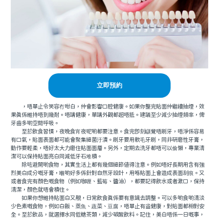
立即預約
，唔單止令笑容冇咁白，仲會影響口腔健康。如果你整完貼面仲繼續抽煙，效
果真係維持唔到幾耐。唔講健康，單講外觀都超唔抵。建議至少減少抽煙頻率，俾
牙齒多啲空間呼吸。
至於飲食習慣，夜晚食宵夜呢啲都要注意。食完即刻瞓覺唔刷牙，唔淨係容易
有口氣，貼面表面都可能會聚集細菌汙漬。刷牙要用軟毛牙刷，同非研磨性牙膏，
動作要輕柔，唔好太大力磨住貼面面層。另外，定期去洗牙都唔可以偷懶，專業清
潔可以保持貼面亮白同減低牙石堆積。
除咗避開啲食物，其實生活上都有幾個細節值得注意。例如唔好長期用含有強
烈美白成分嘅牙膏，嗰啲好多係針對自然牙設計，用喺貼面上會造成表面刮痕。又
或者食完有顏色嘅食物（例如咖喱、藍莓、醬油），都要記得飲水或者漱口，保持
清潔，顏色就唔會積住。
如果你想維持貼面白又靚，日常飲食真係要有意識去調整。可以多啲食啲清淡
少色素嘅食物，例如白飯、蒸魚、蔬菜、豆腐，唔單止有益健康，對貼面都相對安
全。至於飲品，就選擇水同低糖茶類，減少碳酸飲料。記住，美白唔係一日嘅事，