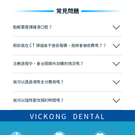
常見問題
點解要選擇維港口腔？
維港口腔踐行「醫道濟世」的大學校訓，各分院匯聚來自香港、內地的
博士碩士高資歷牙醫，十七年穩定開診。榮獲「2024香港企業領袖品
假如我在 CT 掃描後不接受報價，我將會被收費嗎？？
牌」、「2025香港企業領袖品牌」，是諾貝爾種植系統全球放心植牙中
心，香港新城電台與廣東衛視推薦品牌
不會！只要未開始實際服務之前，你不會被收取任何費用。
至今已服務超過三十個國家和地區的顧客，受到粵港澳大灣區及周邊城
市市民極高的口碑評價及信任推薦 珠海、深圳設有八大分院，香港亦設
治療過程中，會出現額外加價的情況嗎？
有咨詢及服務保障中心，有任何問題都可以隨時預約免費咨詢，讓人十
分放心
不會，治療前我們會詳細說明治療方案及對應的價錢，顧客同意並簽字
後，我們才會正式進行診療服務
我可以透過港幣支付費用嗎？
可以。維港口腔會按照當日匯率轉算收取費用，而匯率會及時告知客人
我可以隨時更改預約時間嗎？
可以，請盡早通過wechat或whatsapp聯絡我們，告知我們你原本預約
的時間及資料，並且重新預約的日期及時段
VICKONG DENTAL