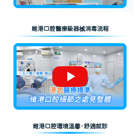
維港口腔醫療級器械消毒流程
維港口腔環境溫馨·舒適就診