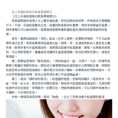
北上牙齒貼面美白飲食要避開乜
《北上牙齒貼面美白飲食要避開乜》
而家越嚟越多香港人北上整牙齒貼面，除咗因為技術成熟，仲有就係方便靚靚
打卡。不過，牙齒貼面整完之後，保養同飲食真係好重要，唔係淨係刷嚇牙就算。
想效果靚又可以維持耐啲，就要識得避開啲會影響貼面色澤同耐用度嘅食物同習
慣。
首先，最應該避就係「深色」飲品。好多人朝早一定要飲杯咖啡、下午又鍾意
嚟杯港式紅茶，呢啲其實都係貼面嘅大敵。咖啡、茶、紅酒呢啲飲品入面含有大量
色素，飲得多會令牙齒表面染色，長期落去就會令貼面變黃、變暗。如果真係戒唔
到，可以用飲管幫手，盡量避免液體同牙齒直接接觸，飲完記得即刻漱口，減低色
素殘留。
第二樣要留意嘅係「酸性食物」。例如檸檬水、醋、沙律汁、汽水，同埋啲高
糖果汁都屬於高酸性飲品。酸性成分會慢慢侵蝕貼面同真牙之間嘅黏合層，時間耐
咗就容易出現鬆脫或者變啞。最好嘅方法係減少攝取，如果真係好想飲檸檬水，可
以加多啲普通水稀釋，飲完之後用清水漱口平衡返酸鹼值。
第三，就係「硬嘢唔好亂咬」。貼面雖然堅固，但都唔係鐵片。經常咬冰、咬
蠔、咬骨、啃玉米，甚至用牙咬開包裝袋，都容易令貼面崩裂或者歪斜。尤其初期
貼面仲未完全穩定，呢啲動作一定要忍住。想食啲硬身食物，可以切細件或者用刀
叉輔助，千祈唔好貪快。
仲有一樣唔容易諗到嘅，就係「抽煙」。尼古丁同焦油會令貼面顏色變深