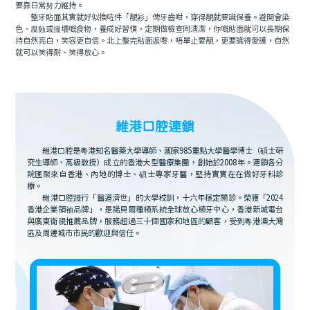
要靠日常努力維持。
整牙貼面其實就好似換咗件「靚衫」俾牙齒咁，穿得靚就要識保養。避開會染
色、腐蝕或撞壞嘅食物，養成好習慣，定期做檢查同清潔，你嘅貼面就可以長期保
持自然亮白，笑容更自信。北上整完貼面返嚟，唔單止要靚，更要識得愛護，自然
就可以笑得耐、笑得放心。
維港口腔連鎖
維港口腔是粵港知名醫藥大學導師、國家985重點大學醫學博士（碩士研
究生導師、高級教授）成立的香港大型醫療集團，創始於2008年。連鎖各分
院匯聚來自香港、內地的博士、碩士專家牙醫，堅持實實在在做好牙科診
療。
維港口腔踐行「醫道濟世」的大學校訓，十六年穩定開診。榮獲「2024
香港企業領袖品牌」，是諾貝爾種植系統全球放心植牙中心，香港新城電台
與廣東衛視推薦品牌，服務超過三十個國家和地區的顧客，受到粵港澳大灣
區及周邊城市市民的歡迎與信任。