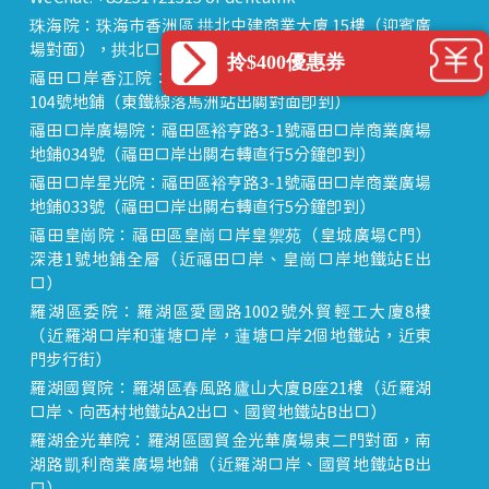
珠海院：珠海市香洲區 拱北中建商業大廈 15樓（迎賓廣
場對面），拱北口岸步行8分鐘直達
拎$400優惠券
福田口岸香江院：福田區福田口岸正對面，海悅華城
104號地鋪（東鐵線落馬洲站出關對面即到）
福田口岸廣場院：福田區裕亨路3-1號福田口岸商業廣場
地鋪034號（福田口岸出關右轉直行5分鐘即到）
福田口岸星光院：福田區裕亨路3-1號福田口岸商業廣場
地鋪033號（福田口岸出關右轉直行5分鐘即到）
福田皇崗院：福田區皇崗口岸皇禦苑（皇城廣場C門）
深港1號地鋪全層（近福田口岸、皇崗口岸地鐵站E出
口）
羅湖區委院：羅湖區愛國路1002號外貿輕工大廈8樓
（近羅湖口岸和蓮塘口岸，蓮塘口岸2個地鐵站，近東
門步行街）
羅湖國貿院：羅湖區春風路廬山大廈B座21樓（近羅湖
口岸、向西村地鐵站A2出口、國貿地鐵站B出口）
羅湖金光華院：羅湖區國貿金光華廣場東二門對面，南
湖路凱利商業廣場地鋪（近羅湖口岸、國貿地鐵站B出