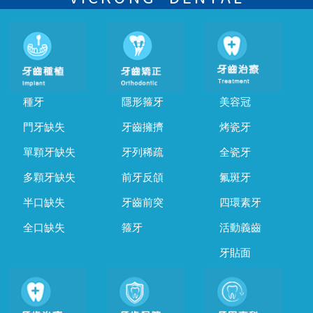
種牙
隱形箍牙
美容冠
門牙缺失
牙齒擁擠
烤瓷牙
單顆牙缺失
牙列稀疏
全瓷牙
多顆牙缺失
前牙反頜
氟斑牙
半口缺失
牙齒前突
四環素牙
全口缺失
箍牙
活動義齒
牙貼面