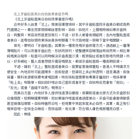
北上牙齒貼面美白自拍效果會提升嗎
《北上牙齒貼面美白自拍效果會提升嗎》
近年好多人鍾意「北上」做美容護理項目，其中牙齒貼面同牙齒美白都成爲熱
門選擇之一。畢竟而家個個都鍾意影相、自拍、拍短片，上鏡嘅時候如果牙齒夠
白、夠整齊，笑容自然就更加吸引。不過，好多人都會有個疑問：去內地整貼面或
者美白，返嚟自拍個效果係咪真係咁顯著？今次我哋就一齊睇下當中嘅關鍵。
首先，要明白「牙齒貼面」其實係一種常見嘅牙齒修複方式。通過黐上一層薄
薄嘅貼片，可以改善牙齒顔色、形狀同排列，使整體笑容睇落靓啲自然啲。相比單
純嘅美白程序，貼面可以同時解決牙齒表面汙漬、輕微裂紋或者形態唔均問題。所
以，好多網紅、藝人或者想提升儀容嘅朋友，都視牙齒貼面爲一種長期投資。
不過，講到「北上」整貼面或者美白，就要留意幾個重點。香港人平時講求方
便安全，內地診所可能選擇多、技術發達，但資訊上未必咁透明，語言溝通、術後
保養、質料來源都係要考慮嘅因素。特別係貼面需要有專業牙醫設計，唔係單單
「貼上去」咁簡單。假如設計唔岩自己面形或者牙型，自拍時反而會有「假白」、
「反光」或者「齒縫不自然」嘅情況。
而美白方面，內地好多人提供快速漂白療程，用藥劑或者光學方式令牙齒即刻
白幾個度。短期睇確實明顯，但如果操作唔當或者過度美白，牙齒可能會變得敏感
甚至損傷琺瑯質。自拍時雖然白咗，但現實中笑起來就未必自然。其實，真正吸引
嘅笑容唔一定係全白無瑕，而係協調、有光澤、符合個人膚色嘅那種亮白感。
因此，無論