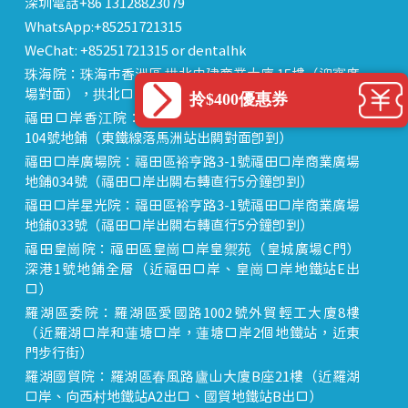
深圳電話+86 13128823079
WhatsApp:+85251721315
WeChat: +85251721315 or dentalhk
珠海院：珠海市香洲區 拱北中建商業大廈 15樓（迎賓廣
場對面），拱北口岸步行8分鐘直達
拎$400優惠券
福田口岸香江院：福田區福田口岸正對面，海悅華城
104號地鋪（東鐵線落馬洲站出關對面即到）
福田口岸廣場院：福田區裕亨路3-1號福田口岸商業廣場
地鋪034號（福田口岸出關右轉直行5分鐘即到）
福田口岸星光院：福田區裕亨路3-1號福田口岸商業廣場
地鋪033號（福田口岸出關右轉直行5分鐘即到）
福田皇崗院：福田區皇崗口岸皇禦苑（皇城廣場C門）
深港1號地鋪全層（近福田口岸、皇崗口岸地鐵站E出
口）
羅湖區委院：羅湖區愛國路1002號外貿輕工大廈8樓
（近羅湖口岸和蓮塘口岸，蓮塘口岸2個地鐵站，近東
門步行街）
羅湖國貿院：羅湖區春風路廬山大廈B座21樓（近羅湖
口岸、向西村地鐵站A2出口、國貿地鐵站B出口）