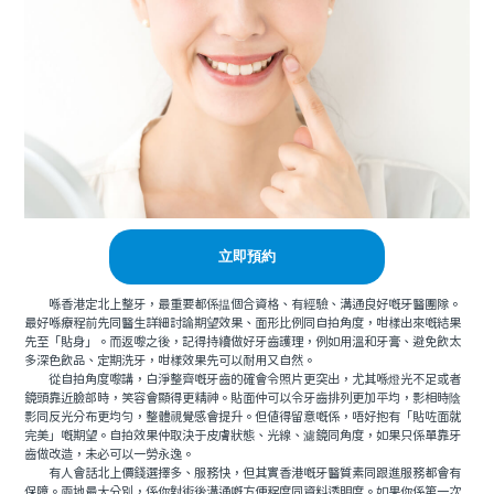
立即預約
喺香港定北上整牙，最重要都係揾個合資格、有經驗、溝通良好嘅牙醫團隊。
最好喺療程前先同醫生詳細討論期望效果、面形比例同自拍角度，咁樣出來嘅結果
先至「貼身」。而返嚟之後，記得持續做好牙齒護理，例如用溫和牙膏、避免飲太
多深色飲品、定期洗牙，咁樣效果先可以耐用又自然。
從自拍角度嚟講，白淨整齊嘅牙齒的確會令照片更突出，尤其喺燈光不足或者
鏡頭靠近臉部時，笑容會顯得更精神。貼面仲可以令牙齒排列更加平均，影相時陰
影同反光分布更均勻，整體視覺感會提升。但值得留意嘅係，唔好抱有「貼咗面就
完美」嘅期望。自拍效果仲取決于皮膚狀態、光線、濾鏡同角度，如果只係單靠牙
齒做改造，未必可以一勞永逸。
有人會話北上價錢選擇多、服務快，但其實香港嘅牙醫質素同跟進服務都會有
保障。兩地最大分別，係你對術後溝通嘅方便程度同資料透明度。如果你係第一次