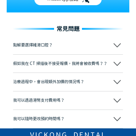
常見問題
點解要選擇維港口腔？
維港口腔踐行「醫道濟世」的大學校訓，各分院匯聚來自香港、內地的
博士碩士高資歷牙醫，十七年穩定開診。榮獲「2024香港企業領袖品
假如我在 CT 掃描後不接受報價，我將會被收費嗎？？
牌」、「2025香港企業領袖品牌」，是諾貝爾種植系統全球放心植牙中
心，香港新城電台與廣東衛視推薦品牌
不會！只要未開始實際服務之前，你不會被收取任何費用。
至今已服務超過三十個國家和地區的顧客，受到粵港澳大灣區及周邊城
市市民極高的口碑評價及信任推薦 珠海、深圳設有八大分院，香港亦設
治療過程中，會出現額外加價的情況嗎？
有咨詢及服務保障中心，有任何問題都可以隨時預約免費咨詢，讓人十
分放心
不會，治療前我們會詳細說明治療方案及對應的價錢，顧客同意並簽字
後，我們才會正式進行診療服務
我可以透過港幣支付費用嗎？
可以。維港口腔會按照當日匯率轉算收取費用，而匯率會及時告知客人
我可以隨時更改預約時間嗎？
可以，請盡早通過wechat或whatsapp聯絡我們，告知我們你原本預約
的時間及資料，並且重新預約的日期及時段
VICKONG DENTAL