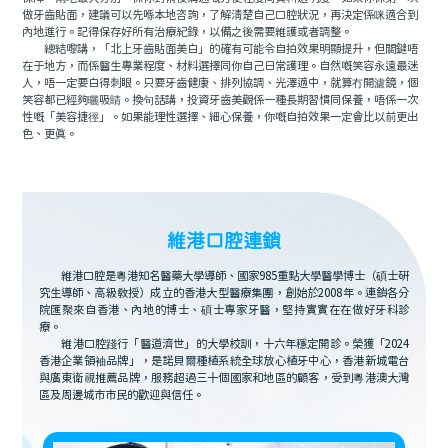
做牙齒貼面，建議可以先喺本地咨詢，了解清楚自己口腔狀況，再決定係咪適合到
內地進行。記得保存好所有治療紀錄，以備之後需要維護或者調整。
總結嚟講，「北上牙齒貼面美白」的確有可能令自拍效果明顯提升，但關鍵唔
在于地方，而係醫生專業程度、材料選擇同你自己日常護理。自然嘅笑容永遠最迷
人，唔一定要白得刺眼。只要牙齒健康、排列協調、光澤適中，就算冇開濾鏡，個
笑容都已經夠曬吸睛。換句話講，投資牙齒美觀係一種長期習慣同保養，唔係一次
性嘅「美容捷徑」。如果能理性選擇、細心保養，你嘅自拍效果一定會比以前更出
色、更真。
維港口腔連鎖
維港口腔是粵港知名醫藥大學導師、國家985重點大學醫學博士（碩士研
究生導師、高級教授）成立的香港大型醫療集團，創始於2008年。連鎖各分
院匯聚來自香港、內地的博士、碩士專家牙醫，堅持實實在在做好牙科診
療。
維港口腔踐行「醫道濟世」的大學校訓，十六年穩定開診。榮獲「2024
香港企業領袖品牌」，是諾貝爾種植系統全球放心植牙中心，香港新城電台
與廣東衛視推薦品牌，服務超過三十個國家和地區的顧客，受到粵港澳大灣
區及周邊城市市民的歡迎與信任。