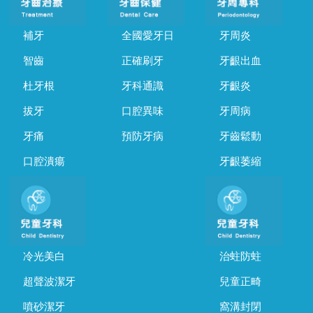
補牙
全國愛牙日
牙周炎
智齒
正確刷牙
牙齦出血
杜牙根
牙科通識
牙齦炎
拔牙
口腔異味
牙周病
牙痛
預防牙病
牙齒鬆動
口腔潰瘍
牙齦萎縮
冷光美白
治蛀防蛀
超聲波潔牙
兒童正畸
噴砂潔牙
窩溝封閉