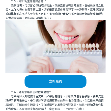
**四、診所衛生標准要留意**
去到現場，可以留心診所環境衛生。診療區有沒有即時消毒、器械系咪獨立包
裝、工作人員有冇戴手套口罩，這啲細節都反映專業程度。幹淨整齊、氣味清新嘅
診所比起雜亂嘅地方更加令人放心。有啲診所仲會俾你喺治療前參觀環境或者睇埋
設備清潔過程，呢啲都可以增加信心。
立即預約
**五、唔好忽略術前評估同溝通**
唔系每個人都啱做牙齒美白，如果你有蛀牙、牙龈炎或者牙齒敏感，就要先處
理好問題再做美白。安全嘅診所會喺療程開始前幫你做全面評估，包括檢查牙齒健
康狀況、了解你嘅生活習慣，同你講清可能風險同預期效果。如果一開始就催你快
啲做療程，甚至連檢查都冇就話「一定冇問題」，咁就要小心啦。