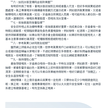
**六、慎防誇張宣傳同虛假效果圖**
有啲診所爲了吸客，會用誇張前後對比相或者藝人代言，但好多相其實經過修
圖處理。真正專業嘅牙科機構會用客觀方式展示成果，例如提供真實個案，又或者
解釋唔同人嘅效果差異。記住，牙齒美白效果因人而異，唔可能所有人都白到一個
色調。選擇診所，睇嘅系專業態度，而唔系浮誇宣傳。
**七、術後跟進同保養指導**
安全診所唔止系治療時專業，術後跟進都好重要。完成美白後，牙齒會有一段
時間比較敏感，呢個階段要避免食色素重嘅食物，例如咖啡、紅酒等。正規診所會
提供詳細護理建議，如果出現不適亦會主動聯絡跟進。如果診所做完就唔見人，連
基本注意事項都冇講清楚，呢種服務態度絕對唔合格。
**八、參考真實口碑同朋友經驗**
雖然網上評論未必完全可靠，但參考真實用戶口碑都系好方法。可以喺社交平
台或者討論區睇嚇大家嘅分享，不過記得要綜合多個意見。最好系問嚇身邊有經驗
嘅朋友，佢哋實際去過，了解服務流程同態度，往往比網絡宣傳更真實。
**九、保持理性心態**
最後想提嘅系，牙齒美白唔係一勞永逸。平時生活習慣，例如飲茶、飲咖啡、
抽煙，都會影響牙齒顔色。就算喺北上診所做到理想效果，日常都要保持良好口腔
清潔，定期檢查牙齒，先可以令美白效果維持得耐啲。唔好只顧追求「快靚正」，
安全永遠放喺第一位。
總結嚟講，北上做牙齒美白其實唔一定危險，只要你肯花少少時間調查同比
較，揀正規、有資質、服務專業嘅診所，就可以大大提升安全保障。記住，靓笑容
系建立喺健康基礎上，咁先至係真正嘅美。