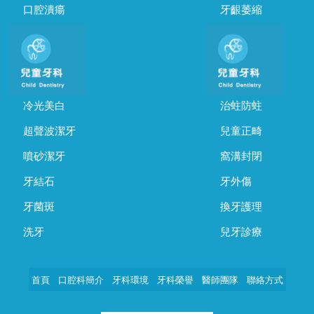
口腔潰瘍
牙齦萎縮
冷光美白
治蛀防蛀
超聲波潔牙
兒童正畸
噴砂潔牙
窩溝封閉
牙結石
牙外傷
牙菌斑
換牙護理
洗牙
兒牙診療
首頁
口腔科簡介
牙科環境
牙科榮譽
醫師團隊
聯絡方式