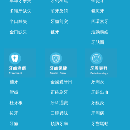
單顆牙缺失
牙列稀疏
全瓷牙
多顆牙缺失
前牙反頜
氟斑牙
半口缺失
牙齒前突
四環素牙
全口缺失
箍牙
活動義齒
牙貼面
補牙
全國愛牙日
牙周炎
智齒
正確刷牙
牙齦出血
杜牙根
牙科通識
牙齦炎
拔牙
口腔異味
牙周病
牙痛
預防牙病
牙齒鬆動