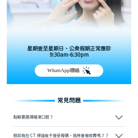
星期壹至星期日、公眾假期正常應診
9:30am-6:30pm
WhatsApp聯絡
常見問題
點解要選擇維港口腔？
維港口腔踐行「醫道濟世」的大學校訓，各分院匯聚來自香港、內地的
博士碩士高資歷牙醫，十七年穩定開診。榮獲「2024香港企業領袖品
假如我在 CT 掃描後不接受報價，我將會被收費嗎？？
牌」、「2025香港企業領袖品牌」，是諾貝爾種植系統全球放心植牙中