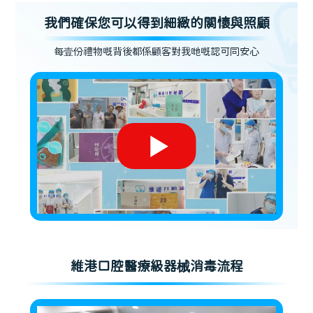
我們確保您可以得到細緻的關懷與照顧
每壹份禮物嘅背後都係顧客對我哋嘅認可同安心
維港口腔醫療級器械消毒流程