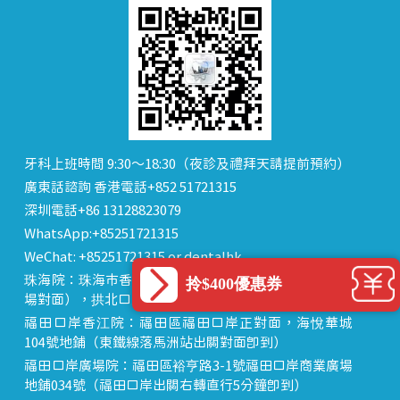
牙科上班時間 9:30～18:30（夜診及禮拜天請提前預約）
廣東話諮詢 香港電話+852 51721315
深圳電話+86 13128823079
WhatsApp:+85251721315
WeChat: +85251721315 or dentalhk
珠海院：珠海市香洲區 拱北中建商業大廈 15樓（迎賓廣
拎$400優惠券
場對面），拱北口岸步行8分鐘直達
福田口岸香江院：福田區福田口岸正對面，海悅華城
104號地鋪（東鐵線落馬洲站出關對面即到）
福田口岸廣場院：福田區裕亨路3-1號福田口岸商業廣場
地鋪034號（福田口岸出關右轉直行5分鐘即到）