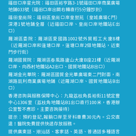
福田口岸星光院：福田區裕亨路3-1號福田口岸商業廣場
地鋪033號（福田口岸出關右轉直行5分鐘即到）
福田皇崗院：福田區皇崗口岸皇禦苑（皇城廣場C門）
深港1號地鋪全層（近福田口岸、皇崗口岸地鐵站E出
口）
羅湖區委院：羅湖區愛國路1002號外貿輕工大廈8樓
（近羅湖口岸和蓮塘口岸，蓮塘口岸2個地鐵站，近東
門步行街）
羅湖國貿院：羅湖區春風路廬山大廈B座21樓（近羅湖
口岸、向西村地鐵站A2出口、國貿地鐵站B出口）
羅湖金光華院：羅湖區國貿金光華廣場東二門對面，南
湖路凱利商業廣場地鋪（近羅湖口岸、國貿地鐵站B出
口）
香港咨詢與服務保障中心：九龍荔枝角長裕街11號定豐
中心1306室（荔枝角地鐵站B1出口直行100米，香港辦
公室暫不應診，主要咨詢接待）
提示：預約登記,報銷口岸至牙科車費30元內。公交直
達！醫院免費提供快遞存放服務。
提供廣東話、潮汕話、客家話、英語、普通話多種語言