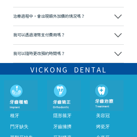
心，香港新城電台與廣東衛視推薦品牌
不會！只要未開始實際服務之前，你不會被收取任何費用。
至今已服務超過三十個國家和地區的顧客，受到粵港澳大灣區及周邊城
市市民極高的口碑評價及信任推薦 珠海、深圳設有八大分院，香港亦設
治療過程中，會出現額外加價的情況嗎？
有咨詢及服務保障中心，有任何問題都可以隨時預約免費咨詢，讓人十
分放心
不會，治療前我們會詳細說明治療方案及對應的價錢，顧客同意並簽字
後，我們才會正式進行診療服務
我可以透過港幣支付費用嗎？
可以。維港口腔會按照當日匯率轉算收取費用，而匯率會及時告知客人
我可以隨時更改預約時間嗎？
可以，請盡早通過wechat或whatsapp聯絡我們，告知我們你原本預約
的時間及資料，並且重新預約的日期及時段
VICKONG DENTAL
種牙
隱形箍牙
美容冠
門牙缺失
牙齒擁擠
烤瓷牙