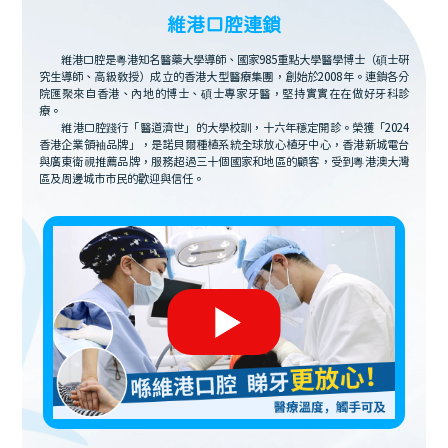
維港口腔連鎖
維港口腔是粵港知名醫藥大學導師、國家985重點大學醫學博士（碩士研
究生導師、高級教授）成立的香港大型醫療集團，創始於2008年。連鎖各分
院匯聚來自香港、內地的博士、碩士專家牙醫，堅持實實在在做好牙科診
療。
維港口腔踐行「醫道濟世」的大學校訓，十六年穩定開診。榮獲「2024
香港企業領袖品牌」，是諾貝爾種植系統全球放心植牙中心，香港新城電台
與廣東衛視推薦品牌，服務超過三十個國家和地區的顧客，受到粵港澳大灣
區及周邊城市市民的歡迎與信任。