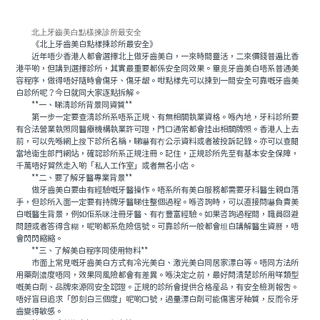
北上牙齒美白點樣揀診所最安全
《北上牙齒美白點樣揀診所最安全》
近年唔少香港人都會選擇北上做牙齒美白，一來時間靈活，二來價錢普遍比香
港平啲，但講到選擇診所，其實最重要都係安全同效果。畢竟牙齒美白唔系普通美
容程序，做得唔好隨時會傷牙、傷牙龈。咁點樣先可以揀到一間安全可靠嘅牙齒美
白診所呢？今日就同大家逐點拆解。
**一、睇清診所背景同資質**
第一步一定要查清診所系唔系正規、有無相關執業資格。喺內地，牙科診所要
有合法營業執照同醫療機構執業許可證，門口通常都會挂出相關牌照。香港人上去
前，可以先喺網上搜下診所名稱，睇嚇有冇公示資料或者被投訴記錄。亦可以查閱
當地衛生部門網站，確認診所系正規注冊。記住，正規診所先至有基本安全保障，
千萬唔好貿然走入啲「私人工作室」或者無名小店。
**二、要了解牙醫專業背景**
做牙齒美白要由有經驗嘅牙醫操作。唔系所有美白服務都需要牙科醫生親自落
手，但診所入面一定要有持牌牙醫睇住整個過程。喺咨詢時，可以直接問嚇負責美
白嘅醫生背景，例如佢系咪注冊牙醫、有冇豐富經驗。如果咨詢過程間，職員回避
問題或者答得含糊，呢啲都系危險信號。可靠診所一般都會坦白講解醫生資曆，唔
會閃閃縮縮。
**三、了解美白程序同使用物料**
市面上常見嘅牙齒美白方式有冷光美白、激光美白同居家漂白等。唔同方法所
用藥劑濃度唔同，效果同風險都會有差異。喺決定之前，最好問清楚診所用咩類型
嘅美白劑、品牌來源同安全認證。正規的診所會提供合格産品，有安全檢測報告。
唔好盲目追求「即刻白三個度」呢啲口號，過量漂白劑可能傷害牙釉質，反而令牙
齒變得敏感。