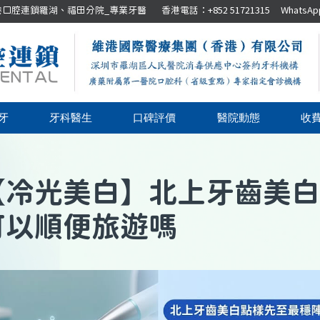
腔連鎖羅湖、福田分院_專業牙醫 香港電話：+852 51721315 WhatsApp：+8
牙
牙科醫生
口碑評價
醫院動態
收
【
冷光美白
】
北上牙齒美白
可以順便旅遊嗎