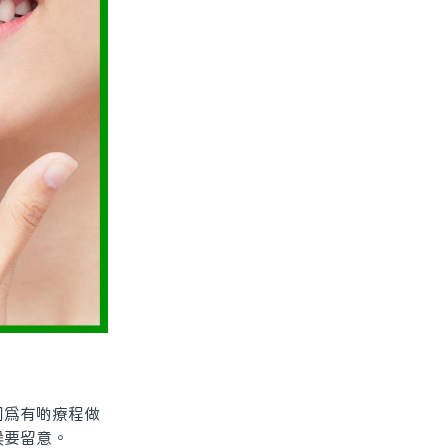
爲有啲療程做
候要留意。