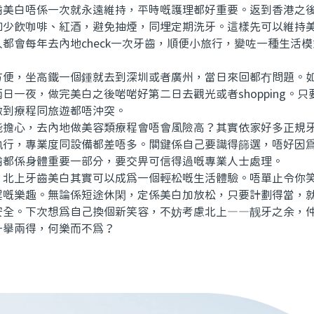
白唔係一次就永遠維持，平時嘅護理都好重要。返到香港之後
如少飲咖啡、紅酒，避免抽煙，同埋定期洗牙。這樣先可以維持
都會每年去內地check一次牙齒，順便小旅行，變咗一種生活
，坐高鐵一個鍾就去到深圳或者廣州，當日來回都冇問題。如
日一夜，做完美白之後啱啱好第二日去觀光或者shopping。
做到療程同旅遊都唔沖突。
心，去內地做美容類療程會唔會風險高？其實依家好多正規牙
執行，專業度同設備都差唔多。關鍵係自己要識得篩選，唔好因
齒都係身體重要一部分，要交畀可信得過嘅專業人士處理。
上牙齒美白其實可以成爲一個輕松嘅生活體驗。唔單止令你笑
程嘅樂趣。無論係短途休閑，定係美白加放松，只要計劃得當，
安全。下次想爲自己換個新笑容，不妨考慮北上——靓牙之余，
一舉兩得，何樂而不爲？