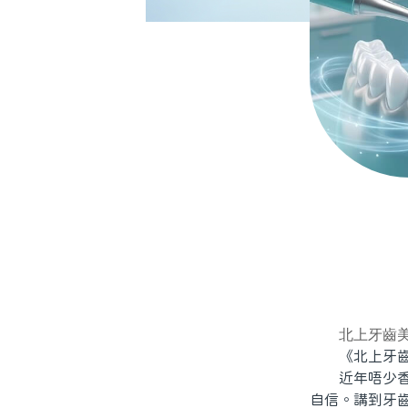
北上牙齒
《北上牙齒
近年唔少香港
自信。講到牙