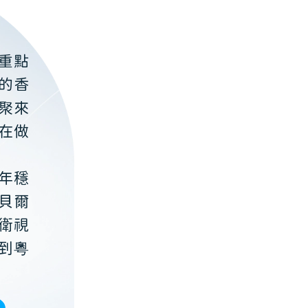
重點
的香
聚來
在做
年穩
貝爾
衛視
到粵