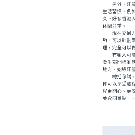
另外，牙齒美
生活習慣，例
久。好多香港人
休閑並重。
現在交通方便
啲，可以計劃兩
理，完全可以
有啲人可能擔
衛生部門標准
地方，始終牙
總括嚟講，北
仲可以享受旅
程更開心、更
美食同景點，