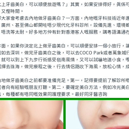
北上牙齒美白，可以順便旅遊嗎？」其實，如果安排得好，真係
，又慳時間。
家會考慮去內地做牙齒美白？一方面，內地嘅牙科技術近年進
、廣州、甚至佛山都開咗唔少現代化牙科診所，設備先進、環境
，唔洗等太耐。好多地方仲有針對香港客人嘅服務，講粵語溝通
。
，如果你決定北上做牙齒美白，可以順便安排一個小旅行，讓
如去深圳，做完牙齒美白之後，可以去COCO Park或者萬象城
，就可以到上下九步行街感受嶺南風情，又可以試嚇地道小食，
選擇去珠海，做完療程之後，行去情侶路吹下海風，放松心情，
做牙齒美白之前都要准備充足。第一，記得要提前了解診所嘅
或者向有經驗嘅朋友打聽。第二，要確定美白方法，例如冷光美
法，每種都有唔同嘅效果同護理要求。最好同牙醫咨詢