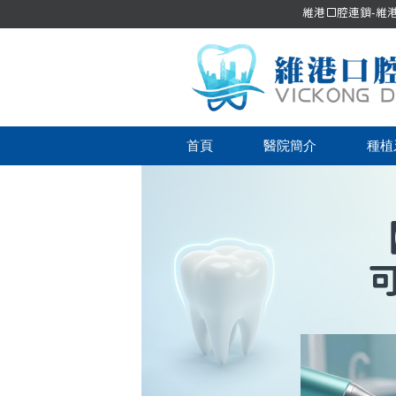
維港口腔連鎖-維港口
首頁
醫院簡介
種植