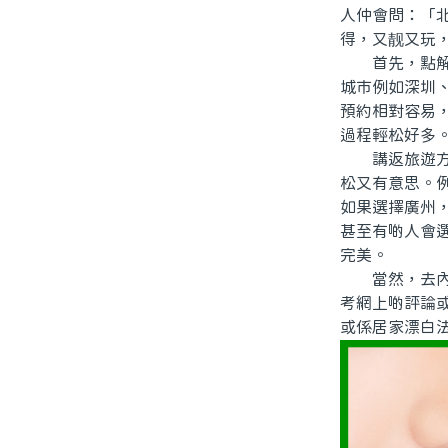
人仲會問：「
得，又靓又玩
首先，點解大
城市例如深圳
預約相對容易
過程輕松好多
講返旅遊方面
松又有意思。例
如果選擇廣州
甚至有啲人會
完美。
當然，去內地
考網上啲評論
或係居家漂白