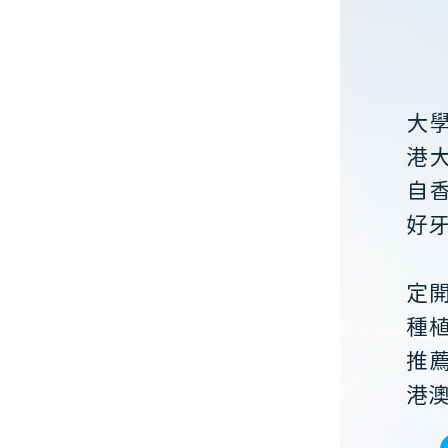
大
港
自
好
定
種
推
港