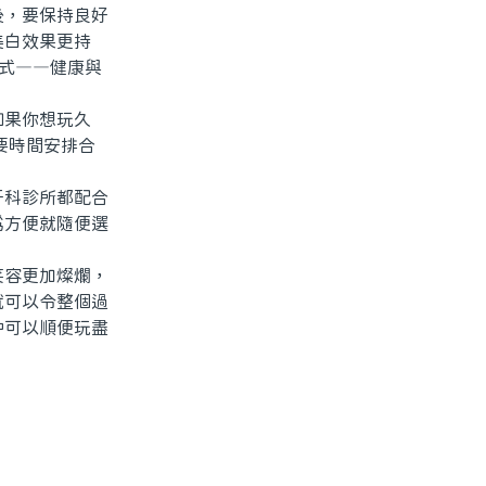
，要保持良好
美白效果更持
模式——健康與
果你想玩久
只要時間安排合
科診所都配合
爲方便就隨便選
容更加燦爛，
就可以令整個過
仲可以順便玩盡