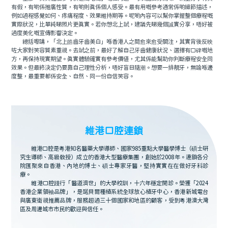
有假，有啲係推廣性質，有啲則真係個人感受。最有用嘅參考通常係啲細節描述，
例如過程感覺如何、疼痛程度、效果維持期等。呢啲內容可以幫你掌握整個療程嘅
實際狀況，比單純睇照片更真實。若你想北上試，建議先睇幾個誠實分享，唔好被
過度美化嘅宣傳影響決定。
總括嚟講，「北上皓齒牙齒美白」喺香港人之間愈來愈受關注，其實背後反映
咗大家對笑容質素重視。去試之前，最好了解自己牙齒健康狀況、選擇有口碑嘅地
方，再保持現實期望。真實體驗確實有參考價值，尤其係能幫助你判斷療程安全同
效果。但最終決定仍要靠自己理性分析，唔好盲目隨潮。想要一排靚牙，無論喺邊
度整，最重要都係安全、自然、同一份自信笑容。
維港口腔連鎖
維港口腔是粵港知名醫藥大學導師、國家985重點大學醫學博士（碩士研
究生導師、高級教授）成立的香港大型醫療集團，創始於2008年。連鎖各分
院匯聚來自香港、內地的博士、碩士專家牙醫，堅持實實在在做好牙科診
療。
維港口腔踐行「醫道濟世」的大學校訓，十六年穩定開診。榮獲「2024
香港企業領袖品牌」，是諾貝爾種植系統全球放心植牙中心，香港新城電台
與廣東衛視推薦品牌，服務超過三十個國家和地區的顧客，受到粵港澳大灣
區及周邊城市市民的歡迎與信任。