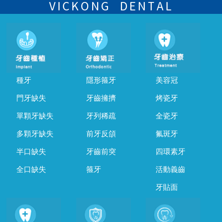
的時間及資料，並且重新預約的日期及時段
VICKONG DENTAL
種牙
隱形箍牙
美容冠
門牙缺失
牙齒擁擠
烤瓷牙
單顆牙缺失
牙列稀疏
全瓷牙
多顆牙缺失
前牙反頜
氟斑牙
半口缺失
牙齒前突
四環素牙
全口缺失
箍牙
活動義齒
牙貼面