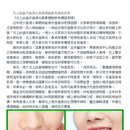
北上皓齒牙齒美白真實體驗參考價值高嗎
《北上皓齒牙齒美白真實體驗參考價值高嗎》
近年唔少香港人都開始留意牙齒美白呢個話題，大家都想笑得燦爛、自信啲，
尤其喺影相、同人傾偈嗰陣，一排靓白嘅牙齒真係可以加分唔少。最近見到網上熱
議「北上皓齒牙齒美白」，唔少人分享自己去內地整牙或者做美白療程嘅經驗，引
起大家好奇：北上做牙齒美白，真係咁著數？啱唔啱香港人去試？呢篇文就用生活
角度、用家心態，同大家分析下佢個參考價值究竟有幾高。
講到牙齒美白，其實香港都有好多選擇，從牙醫診所、專業美容中心到屋企自
己用嘅美白貼或者美白筆，都係唔同層次嘅方法。不過越嚟越多人覺得，北上整牙
或者美白，選擇多、服務新、技術更新，聽落都幾吸引。但喺下決定之前，當然要
睇清楚自己想要嘅結果、療程安全性同埋實際可行性。
首先，唔少北上皓齒嘅療程主打「快速見效」、「自然亮白」，整體環境都幾
靚、設備新，有啲朋友試過話個體驗幾舒適，過程唔算太刺激。部分地方仲會強調
使用溫和型美白劑，減少牙齒敏感。如果你平時食煙、飲茶、咖啡多，牙齒容易有
色漬，做一個專業美白確實可以令笑容明亮咗。不過要留意，每個人嘅牙齒狀況唔
同，效果未必一樣，有啲人容易見白，有啲可能要多做幾次先達到理想效果。
講返去內地做呢類療程，最大嘅考慮除咗方便性，仲有資訊透明度。近年好多
城市嘅牙科機構都好重視口碑同服務感覺，網上都有詳細介紹、預約系統同用後評
價。有啲香港人分享，覺得北上做牙齒美白比想像中順利，醫生講解清楚，仲會比
護理建議。但同時亦有人提醒，唔同地方專業