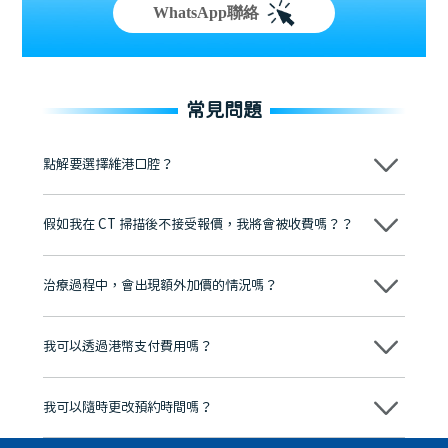
WhatsApp聯絡
常見問題
點解要選擇維港口腔？
維港口腔踐行「醫道濟世」的大學校訓，各分院匯聚來自香港、內地的
博士碩士高資歷牙醫，十七年穩定開診。榮獲「2024香港企業領袖品
假如我在 CT 掃描後不接受報價，我將會被收費嗎？？
牌」、「2025香港企業領袖品牌」，是諾貝爾種植系統全球放心植牙中
心，香港新城電台與廣東衛視推薦品牌
不會！只要未開始實際服務之前，你不會被收取任何費用。
至今已服務超過三十個國家和地區的顧客，受到粵港澳大灣區及周邊城
市市民極高的口碑評價及信任推薦 珠海、深圳設有八大分院，香港亦設
治療過程中，會出現額外加價的情況嗎？
有咨詢及服務保障中心，有任何問題都可以隨時預約免費咨詢，讓人十
分放心
不會，治療前我們會詳細說明治療方案及對應的價錢，顧客同意並簽字
後，我們才會正式進行診療服務
我可以透過港幣支付費用嗎？
可以。維港口腔會按照當日匯率轉算收取費用，而匯率會及時告知客人
我可以隨時更改預約時間嗎？
可以，請盡早通過wechat或whatsapp聯絡我們，告知我們你原本預約