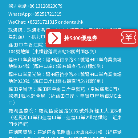
深圳電話+86 13128823079
WhatsApp:+85251721315
WeChat: +85251721315 or dentalhk
珠海院：珠海市香洲區 拱北中建商業大廈 15樓（迎賓廣
場對面），拱北口岸步行8分鐘直達
拎$400優惠券
福田口岸香江院：福田區福田口岸正對面，海悅華城
104號地鋪（東鐵線落馬洲站出關對面即到）
福田口岸廣場院：福田區裕亨路3-1號福田口岸商業廣場
地鋪034號（福田口岸出關右轉直行5分鐘即到）
福田口岸星光院：福田區裕亨路3-1號福田口岸商業廣場
地鋪033號（福田口岸出關右轉直行5分鐘即到）
福田皇崗院：福田區皇崗口岸皇禦苑（皇城廣場C門）
深港1號地鋪全層（近福田口岸、皇崗口岸地鐵站E出
口）
羅湖區委院：羅湖區愛國路1002號外貿輕工大廈8樓
（近羅湖口岸和蓮塘口岸，蓮塘口岸2個地鐵站，近東
門步行街）
羅湖國貿院：羅湖區春風路廬山大廈B座21樓（近羅湖