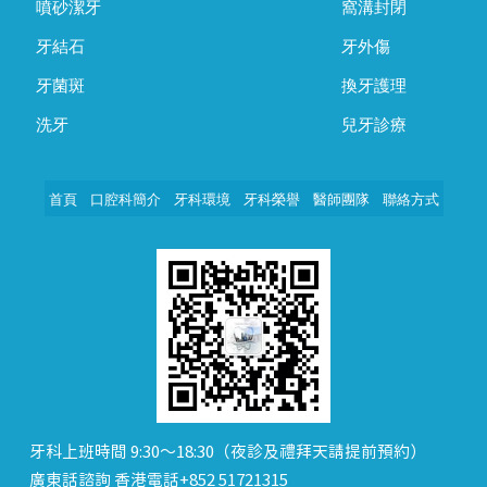
噴砂潔牙
窩溝封閉
牙結石
牙外傷
牙菌斑
換牙護理
洗牙
兒牙診療
首頁
口腔科簡介
牙科環境
牙科榮譽
醫師團隊
聯絡方式
牙科上班時間 9:30～18:30（夜診及禮拜天請提前預約）
廣東話諮詢 香港電話+852 51721315