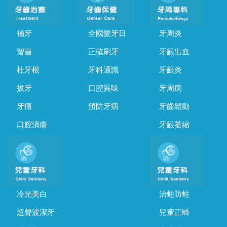
補牙
全國愛牙日
牙周炎
智齒
正確刷牙
牙齦出血
杜牙根
牙科通識
牙齦炎
拔牙
口腔異味
牙周病
牙痛
預防牙病
牙齒鬆動
口腔潰瘍
牙齦萎縮
冷光美白
治蛀防蛀
超聲波潔牙
兒童正畸