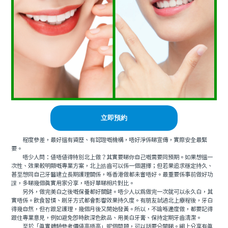
立即預約
程度參差，最好搵有資歷、有認證嘅機構，唔好淨係睇宣傳，實際安全最緊
要。
唔少人問：值唔值得特別北上做？其實要睇你自己嘅需要同預期。如果想搵一
次性、效果較明顯嘅專業方案，北上皓齒可以係一個選擇；但若果追求穩定持久、
甚至想同自己牙醫建立長期護理關係，喺香港做都未嘗唔好。最重要係事前做好功
課，多睇幾個真實用家分享，唔好單睇相片對比。
另外，做完美白之後嘅保養都好關鍵。唔少人以為做完一次就可以永久白，其
實唔係。飲食習慣、刷牙方式都會影響效果持久度。有朋友試過北上療程後，牙白
得幾自然，但冇跟足護理，幾個月後又開始發黃。所以，不論喺邊度做，都要記得
跟住專業意見，例如避免即時飲深色飲品、用美白牙膏、保持定期牙齒清潔。
至於「真實體驗參考價值高唔高」呢個問題，可以話要分開睇。網上分享有真