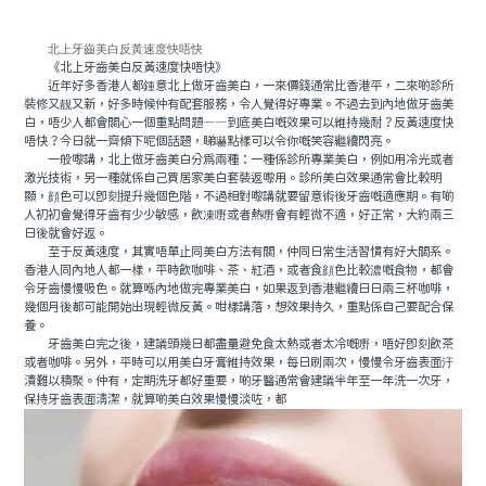
北上牙齒美白反黃速度快唔快
《北上牙齒美白反黃速度快唔快》
近年好多香港人都鍾意北上做牙齒美白，一來價錢通常比香港平，二來啲診所
裝修又靓又新，好多時候仲有配套服務，令人覺得好專業。不過去到內地做牙齒美
白，唔少人都會關心一個重點問題——到底美白嘅效果可以維持幾耐？反黃速度快
唔快？今日就一齊傾下呢個話題，睇嚇點樣可以令你嘅笑容繼續閃亮。
一般嚟講，北上做牙齒美白分爲兩種：一種係診所專業美白，例如用冷光或者
激光技術，另一種就係自己買居家美白套裝返嚟用。診所美白效果通常會比較明
顯，顔色可以即刻提升幾個色階，不過相對嚟講就要留意術後牙齒嘅適應期。有啲
人初初會覺得牙齒有少少敏感，飲凍嘢或者熱嘢會有輕微不適，好正常，大約兩三
日後就會好返。
至于反黃速度，其實唔單止同美白方法有關，仲同日常生活習慣有好大關系。
香港人同內地人都一樣，平時飲咖啡、茶、紅酒，或者食顔色比較濃嘅食物，都會
令牙齒慢慢吸色。就算喺內地做完專業美白，如果返到香港繼續日日兩三杯咖啡，
幾個月後都可能開始出現輕微反黃。咁樣講落，想效果持久，重點係自己要配合保
養。
牙齒美白完之後，建議頭幾日都盡量避免食太熱或者太冷嘅嘢，唔好即刻飲茶
或者咖啡。另外，平時可以用美白牙膏維持效果，每日刷兩次，慢慢令牙齒表面汙
漬難以積聚。仲有，定期洗牙都好重要，啲牙醫通常會建議半年至一年洗一次牙，
保持牙齒表面清潔，就算啲美白效果慢慢淡咗，都