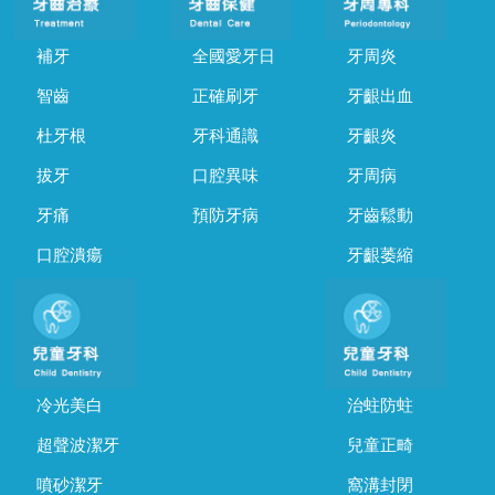
補牙
全國愛牙日
牙周炎
智齒
正確刷牙
牙齦出血
杜牙根
牙科通識
牙齦炎
拔牙
口腔異味
牙周病
牙痛
預防牙病
牙齒鬆動
口腔潰瘍
牙齦萎縮
冷光美白
治蛀防蛀
超聲波潔牙
兒童正畸
噴砂潔牙
窩溝封閉