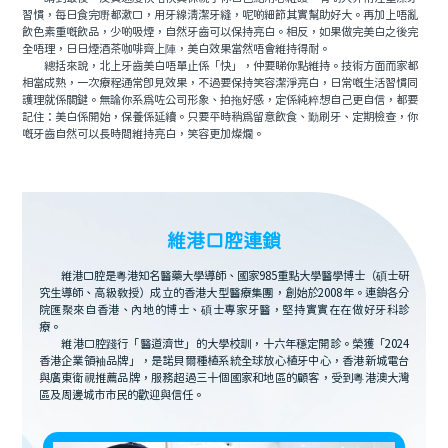
習慣，每日食完嘢都漱口，用牙線清潔牙縫，呢啲細節其實幫助好大。再加上唔亂
飲色素重嘅飲品，少啲吸煙，自然牙齒可以保持亮白。相反，如果做完美白之後完
全唔理，日日煙酒茶咖啡齊上陣，美白效果當然唔會維持得耐。
總括來說，北上牙齒美白唔單止係「快」，仲要睇你點維持。技術方面而家都
相當成熟，一次療程通常即見效果，不過要保持笑容潔淨亮白，日常嘅生活習慣同
護理就係關鍵。無論你系爲咗公司形象、拍拖好感，定係純粹想自己更自信，都要
記住：美白係開始，保養係延續。只要平時稍爲留意飲食、勤刷牙、定期檢查，你
嘅牙齒自然可以長時間維持亮白，笑容更加燦爛。
維港口腔連鎖
維港口腔是粵港知名醫藥大學導師、國家985重點大學醫學博士（碩士研
究生導師、高級教授）成立的香港大型醫療集團，創始於2008年。連鎖各分
院匯聚來自香港、內地的博士、碩士專家牙醫，堅持實實在在做好牙科診
療。
維港口腔踐行「醫道濟世」的大學校訓，十六年穩定開診。榮獲「2024
香港企業領袖品牌」，是諾貝爾種植系統全球放心植牙中心，香港新城電台
與廣東衛視推薦品牌，服務超過三十個國家和地區的顧客，受到粵港澳大灣
區及周邊城市市民的歡迎與信任。