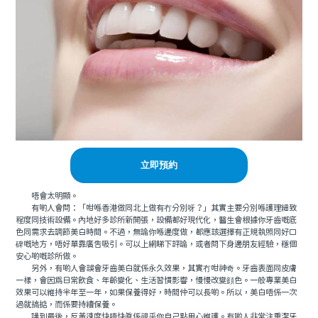
立即預約
唔會太明顯。
有啲人會問：「咁喺香港做同北上做有冇分別呀？」其實主要分別喺護理細致
程度同技術設備。內地好多診所新開張，設備都好現代化，醫生會根據你牙齒嘅底
色同需求去調節美白時間。不過，無論你喺邊度做，都應該選擇有正規執照同好口
碑嘅地方，唔好單靠廣告吸引。可以上網睇下評論，或者問下身邊朋友經驗，穩個
安心啲嘅診所做。
另外，有啲人會誤會牙齒美白就係永久效果，其實冇咁神奇。牙齒表面同皮膚
一樣，會因爲日常飲食、年齡變化、生活習慣影響，慢慢改變顔色。一般專業美白
效果可以維持半年至一年，如果保養得好，時間仲可以長啲。所以，美白唔係一次
過就搞掂，而係要持續保養。
講到最後，反黃速度快唔快真係視乎你自己點用心維護。有啲人非常注重潔牙