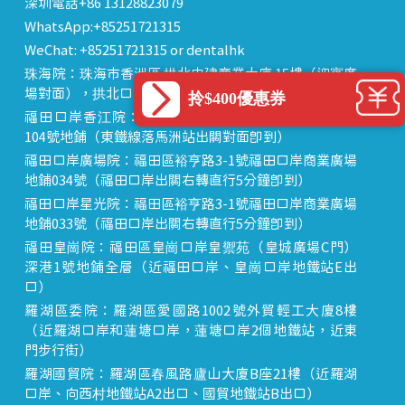
深圳電話+86 13128823079
WhatsApp:+85251721315
WeChat: +85251721315 or dentalhk
珠海院：珠海市香洲區 拱北中建商業大廈 15樓（迎賓廣
場對面），拱北口岸步行8分鐘直達
拎$400優惠券
福田口岸香江院：福田區福田口岸正對面，海悅華城
104號地鋪（東鐵線落馬洲站出關對面即到）
福田口岸廣場院：福田區裕亨路3-1號福田口岸商業廣場
地鋪034號（福田口岸出關右轉直行5分鐘即到）
福田口岸星光院：福田區裕亨路3-1號福田口岸商業廣場
地鋪033號（福田口岸出關右轉直行5分鐘即到）
福田皇崗院：福田區皇崗口岸皇禦苑（皇城廣場C門）
深港1號地鋪全層（近福田口岸、皇崗口岸地鐵站E出
口）
羅湖區委院：羅湖區愛國路1002號外貿輕工大廈8樓
（近羅湖口岸和蓮塘口岸，蓮塘口岸2個地鐵站，近東
門步行街）
羅湖國貿院：羅湖區春風路廬山大廈B座21樓（近羅湖
口岸、向西村地鐵站A2出口、國貿地鐵站B出口）