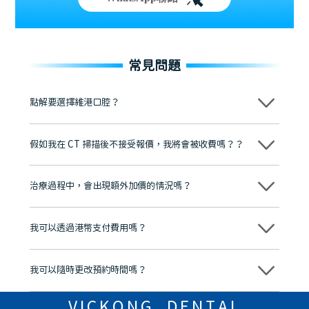
常見問題
點解要選擇維港口腔？
維港口腔踐行「醫道濟世」的大學校訓，各分院匯聚來自香港、內地的
博士碩士高資歷牙醫，十七年穩定開診。榮獲「2024香港企業領袖品
假如我在 CT 掃描後不接受報價，我將會被收費嗎？？
牌」、「2025香港企業領袖品牌」，是諾貝爾種植系統全球放心植牙中
心，香港新城電台與廣東衛視推薦品牌
不會！只要未開始實際服務之前，你不會被收取任何費用。
至今已服務超過三十個國家和地區的顧客，受到粵港澳大灣區及周邊城
市市民極高的口碑評價及信任推薦 珠海、深圳設有八大分院，香港亦設
治療過程中，會出現額外加價的情況嗎？
有咨詢及服務保障中心，有任何問題都可以隨時預約免費咨詢，讓人十
分放心
不會，治療前我們會詳細說明治療方案及對應的價錢，顧客同意並簽字
後，我們才會正式進行診療服務
我可以透過港幣支付費用嗎？
可以。維港口腔會按照當日匯率轉算收取費用，而匯率會及時告知客人
我可以隨時更改預約時間嗎？
可以，請盡早通過wechat或whatsapp聯絡我們，告知我們你原本預約
的時間及資料，並且重新預約的日期及時段
VICKONG DENTAL