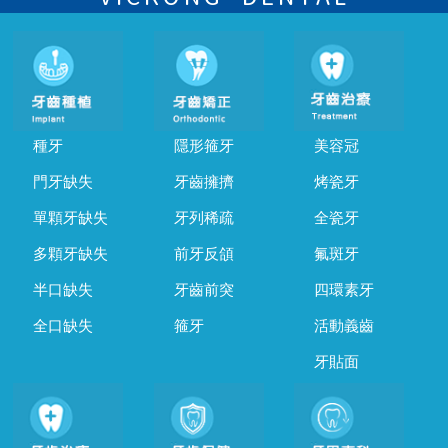
種牙
隱形箍牙
美容冠
門牙缺失
牙齒擁擠
烤瓷牙
單顆牙缺失
牙列稀疏
全瓷牙
多顆牙缺失
前牙反頜
氟斑牙
半口缺失
牙齒前突
四環素牙
全口缺失
箍牙
活動義齒
牙貼面