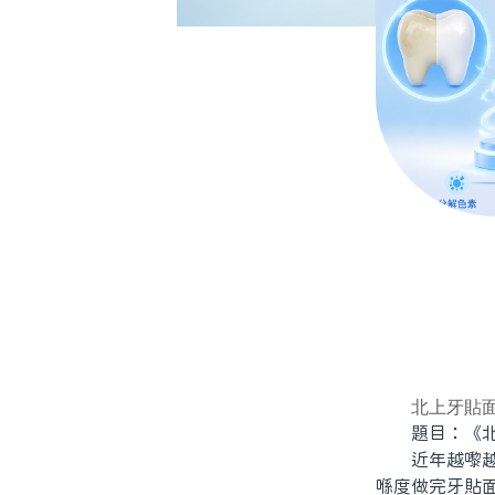
北上牙貼
題目：《北上
近年越嚟越多
喺度做完牙貼