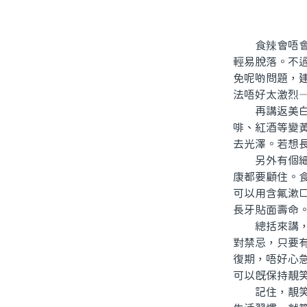
食辣會唔會令
輕易脫落。不
免呢啲問題，
法唔好太激烈
再講返美白效
啡、紅酒等變
去光澤。若想
另外有個細節
康都要顧住。
可以用含氟漱
長牙貼面壽命
總括來講，北
對禁忌，只要
復期，唔好心
可以既保持靚
記住，靚笑係