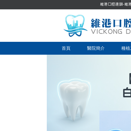
維港口腔連鎖-維港口
首頁
醫院簡介
種植