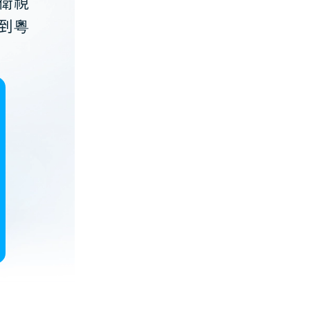
衛視
到粵