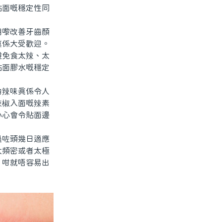
貼面嘅穩定性同
嚟改善牙齒顏
真係大受歡迎。
避免食太辣、太
貼面膠水嘅穩定
辣味真係令人
辣椒入面嘅辣素
小心會令貼面邊
咗頭幾日適應
太頻密或者太極
，咁就唔容易出