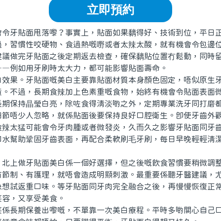
立即預約
牙貼面甩落嚟？事實上，貼面如果黐得好、技術到位，平日正
過，習慣性咬硬物、食過熱嘅嘢或者太辣太酸，就有機會令包邊
建議做完牙貼面之後定期返去檢查，確保黐貼位置冇鬆動，同時
——例如用牙刷時太大力，都可能影響貼面壽命。
果。牙貼面嘅美白主要靠貼面材質本身顏色固定，唔似原生牙
黃。不過，長期食辣加上色素重嘅食物，始終有機會令貼面表面
長期保持晶瑩白亮，除咗食得清淡啲之外，定期專業洗牙同打磨
唔少人忽略，就係貼面後要保持良好口腔衛生。即使牙齒外觀
食辣太猛可能會令牙肉腫或者微發炎，久而久之影響牙貼面同牙
口水幫助鞏固牙齒表面，再配合柔軟刷毛牙刷，每日早晚輕輕清
。
上做牙貼面美白係一個好選擇，但之後嘅飲食習慣要稍微調整
有節制、有護理，就唔會造成明顯刺激。最重要係聽牙醫建議，
急想試返重口味。等牙貼面同牙肉完全融合之後，再慢慢恢復正
笑容，又享受美食。
長期保養出嚟嘅，不單靠一次美白療程。平時多啲關心自己口