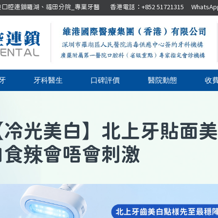
腔連鎖羅湖、福田分院_專業牙醫 香港電話：+852 51721315 WhatsApp：+8
牙
牙科醫生
口碑評價
醫院動態
收
【
冷光美白
】
北上牙貼面美
白食辣會唔會刺激