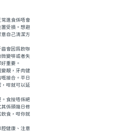
常進食係唔會
位置受損。想避
留意自己清潔方
齒會因為飲咖
微微變啡或者失
都好重要。
變靚，牙肉健
齒嘅接合。平日
潔，咁就可以延
。食辣唔係絕
尤其係頭幾日修
常飲食，咁你就
腔健康、注意