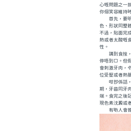
心嘅問題之一
你個笑容維持
首先，要明白
色、形狀同整
不過，貼面完
熱或者太酸嘅
性。
講到食辣，香
停唔到口。但
會刺激牙肉，
位受壓或者熱
咁即係話，做
期，牙齒同牙
端。食完之後
現色素沈澱或
有啲人會擔