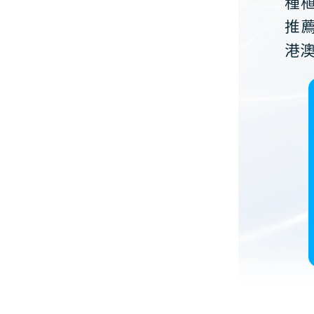
種
推
港