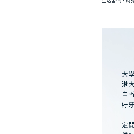
生活習慣，就
大
港
自
好
定