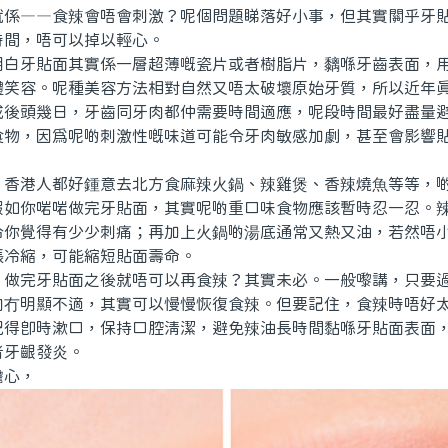
就係——食辣會唔會刺激？呢個問題睇落好小事，但其實關乎牙
時間，唔可以掉以輕心。
牙貼面其實係一層超薄嘅瓷片或者樹脂片，黐喺牙齒表面，用
體笑容。呢種美容方法相對自然又唔太破壞原始牙質，所以近年
成後頭幾日，牙齒同牙肉都仲需要時間適應，呢段時間最好盡量
食物，因為呢啲刺激性嘅味道可能令牙肉敏感加劇，甚至會影響
港人都好鍾意去北方食麻辣火鍋、辣雞煲、香辣燒魚等等，啲
假如你啱啱做完牙貼面，其實呢啲重口味食物應該暫時忍一忍。
令你覺得有少少刺痛；再加上火鍋啲湯底通常又熱又油，若然唔
脹冷縮，可能縮短貼面壽命。
完牙貼面之後就唔可以再食辣？其實未必。一般嚟講，只要過
肉冇明顯不適，其實可以慢慢恢復食辣。但要記住，食辣時唔好
記得即時漱口，保持口腔清潔，避免辣油長時間黏喺牙貼面表面
者牙齦發炎。
心，