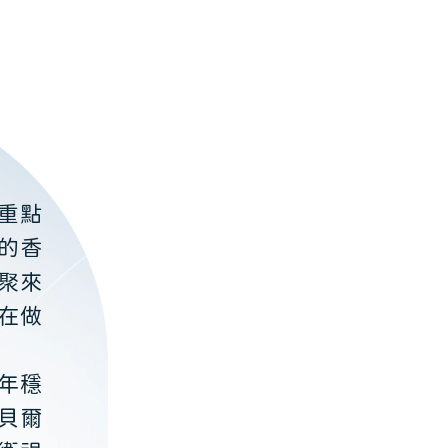
重點
的香
聚來
在做
年穩
貝爾