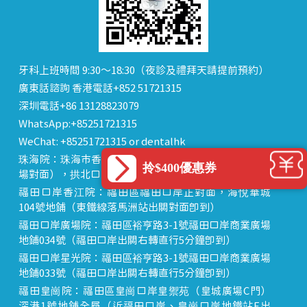
牙科上班時間 9:30～18:30（夜診及禮拜天請提前預約）
廣東話諮詢 香港電話+852 51721315
深圳電話+86 13128823079
WhatsApp:+85251721315
WeChat: +85251721315 or dentalhk
珠海院：珠海市香洲區 拱北中建商業大廈 15樓（迎賓廣
拎$400優惠券
場對面），拱北口岸步行8分鐘直達
福田口岸香江院：福田區福田口岸正對面，海悅華城
104號地鋪（東鐵線落馬洲站出關對面即到）
福田口岸廣場院：福田區裕亨路3-1號福田口岸商業廣場
地鋪034號（福田口岸出關右轉直行5分鐘即到）
福田口岸星光院：福田區裕亨路3-1號福田口岸商業廣場
地鋪033號（福田口岸出關右轉直行5分鐘即到）
福田皇崗院：福田區皇崗口岸皇禦苑（皇城廣場C門）
深港1號地鋪全層（近福田口岸、皇崗口岸地鐵站E出