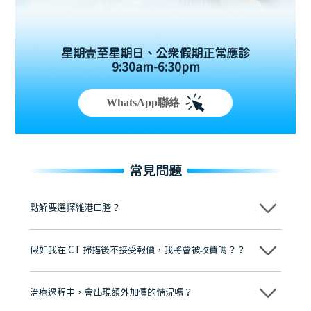
星期壹至星期日、公眾假期正常應診
9:30am-6:30pm
WhatsApp聯絡
常見問題
點解要選擇維港口腔？
維港口腔踐行「醫道濟世」的大學校訓，各分院匯聚來自香港、內地的
博士碩士高資歷牙醫，十七年穩定開診。榮獲「2024香港企業領袖品
假如我在 CT 掃描後不接受報價，我將會被收費嗎？？
牌」、「2025香港企業領袖品牌」，是諾貝爾種植系統全球放心植牙中
心，香港新城電台與廣東衛視推薦品牌
不會！只要未開始實際服務之前，你不會被收取任何費用。
至今已服務超過三十個國家和地區的顧客，受到粵港澳大灣區及周邊城
市市民極高的口碑評價及信任推薦 珠海、深圳設有八大分院，香港亦設
治療過程中，會出現額外加價的情況嗎？
有咨詢及服務保障中心，有任何問題都可以隨時預約免費咨詢，讓人十
分放心