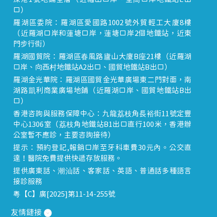
口）
羅湖區委院：羅湖區愛國路1002號外貿輕工大廈8樓
（近羅湖口岸和蓮塘口岸，蓮塘口岸2個地鐵站，近東
門步行街）
羅湖國貿院：羅湖區春風路廬山大廈B座21樓（近羅湖
口岸、向西村地鐵站A2出口、國貿地鐵站B出口）
羅湖金光華院：羅湖區國貿金光華廣場東二門對面，南
湖路凱利商業廣場地鋪（近羅湖口岸、國貿地鐵站B出
口）
香港咨詢與服務保障中心：九龍荔枝角長裕街11號定豐
中心1306室（荔枝角地鐵站B1出口直行100米，香港辦
公室暫不應診，主要咨詢接待）
提示：預約登記,報銷口岸至牙科車費30元內。公交直
達！醫院免費提供快遞存放服務。
提供廣東話、潮汕話、客家話、英語、普通話多種語言
接診服務
粵【C】廣[2025]第11-14-255號
友情鏈接