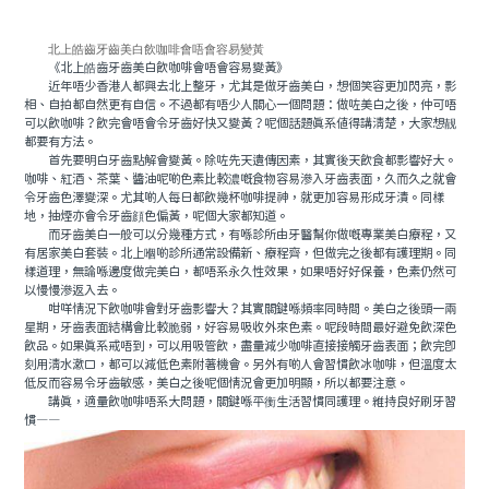
北上皓齒牙齒美白飲咖啡會唔會容易變黃
《北上皓齒牙齒美白飲咖啡會唔會容易變黃》
近年唔少香港人都興去北上整牙，尤其是做牙齒美白，想個笑容更加閃亮，影
相、自拍都自然更有自信。不過都有唔少人關心一個問題：做咗美白之後，仲可唔
可以飲咖啡？飲完會唔會令牙齒好快又變黃？呢個話題真系值得講清楚，大家想靓
都要有方法。
首先要明白牙齒點解會變黃。除咗先天遺傳因素，其實後天飲食都影響好大。
咖啡、紅酒、茶葉、醬油呢啲色素比較濃嘅食物容易滲入牙齒表面，久而久之就會
令牙齒色澤變深。尤其啲人每日都飲幾杯咖啡提神，就更加容易形成牙漬。同樣
地，抽煙亦會令牙齒顔色偏黃，呢個大家都知道。
而牙齒美白一般可以分幾種方式，有喺診所由牙醫幫你做嘅專業美白療程，又
有居家美白套裝。北上嗰啲診所通常設備新、療程齊，但做完之後都有護理期。同
樣道理，無論喺邊度做完美白，都唔系永久性效果，如果唔好好保養，色素仍然可
以慢慢滲返入去。
咁咩情況下飲咖啡會對牙齒影響大？其實關鍵喺頻率同時間。美白之後頭一兩
星期，牙齒表面結構會比較脆弱，好容易吸收外來色素。呢段時間最好避免飲深色
飲品。如果真系戒唔到，可以用吸管飲，盡量減少咖啡直接接觸牙齒表面；飲完即
刻用清水漱口，都可以減低色素附著機會。另外有啲人會習慣飲冰咖啡，但溫度太
低反而容易令牙齒敏感，美白之後呢個情況會更加明顯，所以都要注意。
講真，適量飲咖啡唔系大問題，關鍵喺平衡生活習慣同護理。維持良好刷牙習
慣——