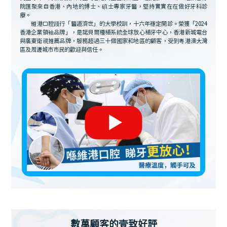
院匯聚來自香港、內地的博士、碩士專家牙醫，堅持實實在在做好牙科診
療。
維港口腔踐行「醫道濟世」的大學校訓，十六年穩定開診。榮獲「2024
香港企業領袖品牌」，是諾貝爾種植系統全球放心植牙中心，香港新城電台
與廣東衛視推薦品牌，服務超過三十個國家和地區的顧客，受到粵港澳大灣
區及周邊城市市民的歡迎與信任。
數萬顧客的壹致好評