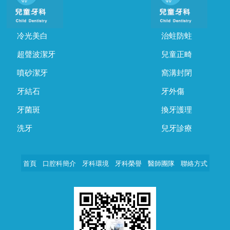
冷光美白
治蛀防蛀
超聲波潔牙
兒童正畸
噴砂潔牙
窩溝封閉
牙結石
牙外傷
牙菌斑
換牙護理
洗牙
兒牙診療
首頁
口腔科簡介
牙科環境
牙科榮譽
醫師團隊
聯絡方式