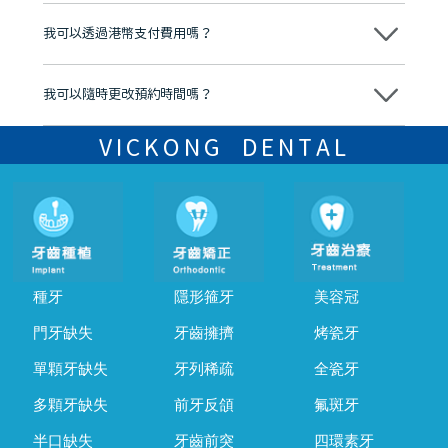
不會，治療前我們會詳細說明治療方案及對應的價錢，顧客同意並簽字
後，我們才會正式進行診療服務
我可以透過港幣支付費用嗎？
可以。維港口腔會按照當日匯率轉算收取費用，而匯率會及時告知客人
我可以隨時更改預約時間嗎？
可以，請盡早通過wechat或whatsapp聯絡我們，告知我們你原本預約
的時間及資料，並且重新預約的日期及時段
VICKONG DENTAL
種牙
隱形箍牙
美容冠
門牙缺失
牙齒擁擠
烤瓷牙
單顆牙缺失
牙列稀疏
全瓷牙
多顆牙缺失
前牙反頜
氟斑牙
半口缺失
牙齒前突
四環素牙