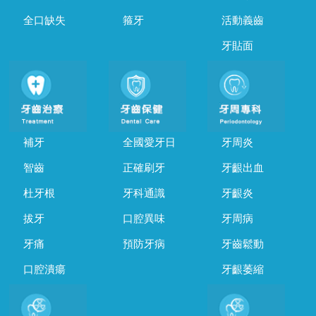
全口缺失
箍牙
活動義齒
牙貼面
補牙
全國愛牙日
牙周炎
智齒
正確刷牙
牙齦出血
杜牙根
牙科通識
牙齦炎
拔牙
口腔異味
牙周病
牙痛
預防牙病
牙齒鬆動
口腔潰瘍
牙齦萎縮