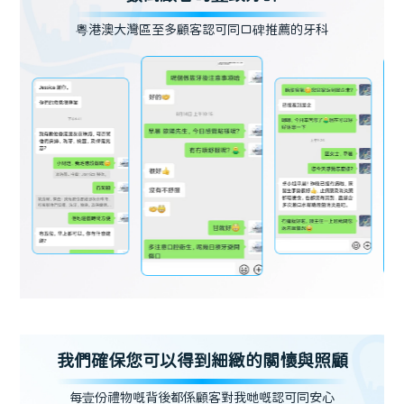
粵港澳大灣區至多顧客認可同口碑推薦的牙科
我們確保您可以得到細緻的關懷與照顧
每壹份禮物嘅背後都係顧客對我哋嘅認可同安心