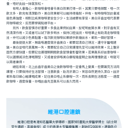
養，唔好貪靓一陣就放松。
有啲人會擔心，飲咖啡會唔會令美白效果打得一折。其實只要唔頻繁、唔一次
飲太多、飲完有清潔動作，美白效果都可以維持得幾耐。仲有，有時咖啡加奶會減
弱色素強度，相對比純黑咖啡更安全少少。生活總要有享受，美白牙齒並唔代表要
同咖啡絕交，反而要學識點樣平衡。
另外，飲食習慣亦好重要。多食蔬果例如蘋果、梨呢啲脆質水果，對牙齒有天
然清潔作用。又或者可以試下飲多啲水，保持口腔濕潤，咁唔單止有助清走咖啡殘
渣，仲可以減少色素黏著。每次飲完咖啡如果順手飲幾啖水，都系一個好習慣。
最後提提大家，無論喺邊度做牙齒美白，都要認清自己情況，遵守牙醫嘅建
議。美白並唔代表萬無一失，需要配合自己日常護理先至可以維持效果。北上整牙
固然方便快捷，但要記住護理期期間飲食習慣會影響效果。若果真系好鍾意咖啡，
可以選擇減淡色澤嘅類型，又或者安排喺美白療程幾星期之後再慢慢飲返，咁就可
以兩者兼得。
總括來說，北上皓齒牙齒美白之後飲咖啡唔一定會馬上變黃，但要講究方法同
護理。只要保持好生活習慣，注意飲食、勤洗牙漱口，笑容自然更持久潔白。靓牙
都系每日細心維護嘅成果，記住美白唔止系療程一次，而系長期生活態度——適度
飲咖啡，適度保養，你嘅皓齒先至真系可以長久閃亮。
維港口腔連鎖
維港口腔是粵港知名醫藥大學導師、國家985重點大學醫學博士（碩士研
究生導師、高級教授）成立的香港大型醫療集團，創始於2008年。連鎖各分