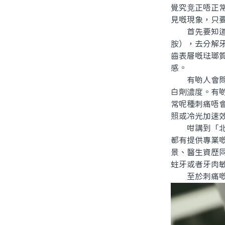
覺究竟正唔正
見嘅現象，只
首先要知道，
胺），去分解
齒表層嘅琺瑯
感。
有啲人會問：
白劑濃度。有
常呢種刺痛唔
照或冷光加速
咁講到「北上
都有提供專業
景、醫生資歷
蛀牙或者牙肉
至於刺痛嘅感