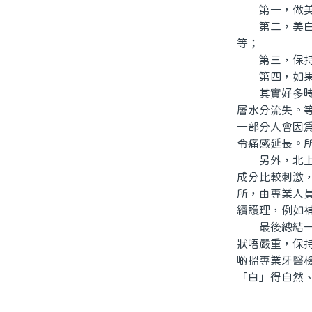
第一，做美白
第二，美白後
等；
第三，保持口
第四，如果刺
其實好多時，
層水分流失。
一部分人會因
令痛感延長。
另外，北上前
成分比較刺激
所，由專業人
續護理，例如
最後總結一下
狀唔嚴重，保
啲搵專業牙醫
「白」得自然