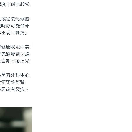
程度上係比較常
或過氧化碳酰
同時亦可能令牙
易出現「刺痛」
健康狀況同美
日先感覺到。通
美白劑，加上光
美容牙科中心
解清楚診所背
身牙齒有裂痕、