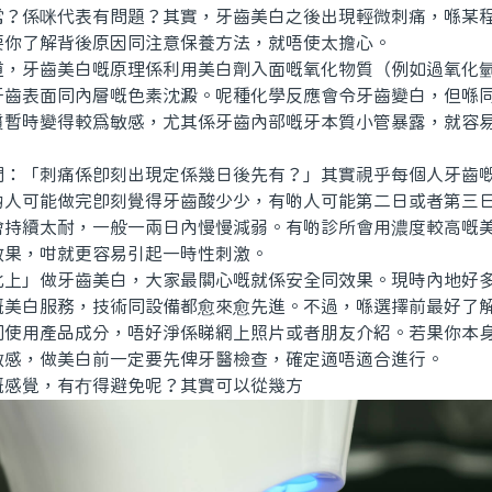
常？係咪代表有問題？其實，牙齒美白之後出現輕微刺痛，喺某
要你了解背後原因同注意保養方法，就唔使太擔心。
牙齒美白嘅原理係利用美白劑入面嘅氧化物質（例如過氧化氫
牙齒表面同內層嘅色素沈澱。呢種化學反應會令牙齒變白，但喺
質暫時變得較爲敏感，尤其係牙齒內部嘅牙本質小管暴露，就容
「刺痛係即刻出現定係幾日後先有？」其實視乎每個人牙齒嘅
啲人可能做完即刻覺得牙齒酸少少，有啲人可能第二日或者第三
會持續太耐，一般一兩日內慢慢減弱。有啲診所會用濃度較高嘅
效果，咁就更容易引起一時性刺激。
」做牙齒美白，大家最關心嘅就係安全同效果。現時內地好多
嘅美白服務，技術同設備都愈來愈先進。不過，喺選擇前最好了
同使用產品成分，唔好淨係睇網上照片或者朋友介紹。若果你本
敏感，做美白前一定要先俾牙醫檢查，確定適唔適合進行。
覺，有冇得避免呢？其實可以從幾方