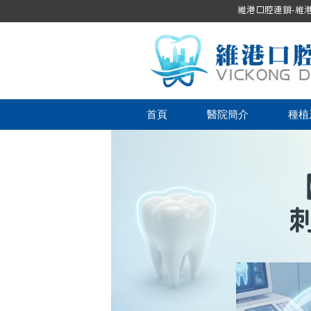
維港口腔連鎖-維港口
首頁
醫院簡介
種植