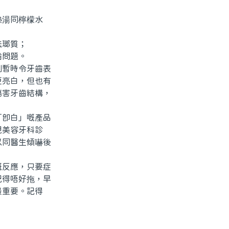
湯同檸檬水
琺瑯質；
齒問題。
暫時令牙齒表
更亮白，但也有
傷害牙齒結構，
即白」嘅產品
規美容牙科診
以同醫生傾嚇後
反應，只要症
記得唔好拖，早
最重要。記得