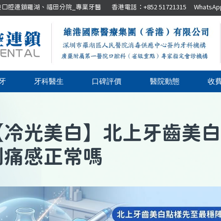
腔連鎖羅湖、福田分院_專業牙醫 香港電話：+852 51721315 WhatsApp：+8
牙
牙科醫生
口碑評價
醫院動態
收
【
冷光美白
】
北上牙齒美白
刺痛感正常嗎