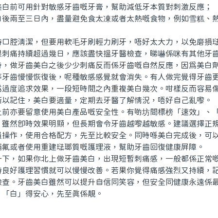
前可用針對敏感牙齒嘅牙膏，幫助減低牙本質對刺激反應；
兩至三日內，盡量避免食太凍或者太熱嘅食物，例如雪糕、熱
腔清潔，但要用軟毛牙刷輕力刷牙，唔好太大力，以免磨損
痛持續超過幾日，應該盡快搵牙醫檢查，睇嚇係咪有其他牙
做牙齒美白之後少少刺痛反而係牙齒嘅自然反應，因為美白劑
等牙齒慢慢恢復後，呢種敏感感覺就會消失。有人做完覺得牙齒
為過度追求效果，一段短時間之內重複美白幾次。咁樣反而容易
所以記住，美白要適量，定期去牙醫了解情況，唔好自己亂嚟。
亦要留意使用美白產品嘅安全性。有啲坊間標榜「速效」、「
，雖然即時效果明顯，但長期會令牙齒越嚟越敏感。建議選擇正
員操作，使用合格配方，先至比較安全。同時喺美白完成後，可
補氟或者使用重建琺瑯質嘅護理液，幫助牙齒回復健康屏障。
，如果你北上做牙齒美白，出現短暫刺痛感，一般都係正常嘅
持良好護理習慣就可以慢慢改善。若果你覺得痛感強烈又持續，
檢查。牙齒美白雖然可以提升自信同笑容，但安全同健康永遠係
、「白」得安心，先至真係靚。