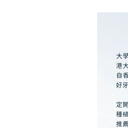
大
港
自
好
定
種
推