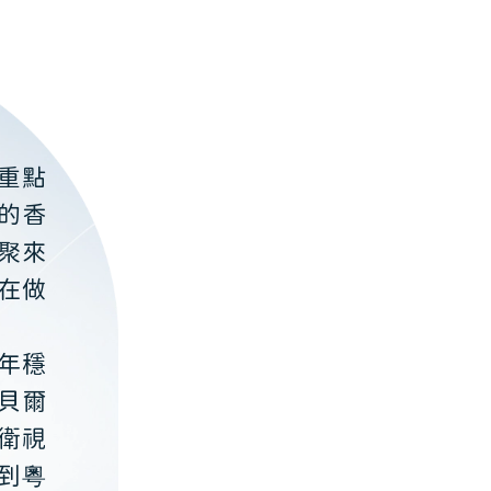
重點
的香
聚來
在做
年穩
貝爾
衛視
到粵